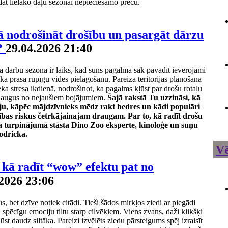
āt lielāko daļu sezonai nepieciešamo preču.
 nodrošināt drošību un pasargāt dārzu
?
29.04.2026 21:40
a darbu sezona ir laiks, kad suns pagalmā sāk pavadīt ievērojami
ka prasa rūpīgu vides pielāgošanu. Pareiza teritorijas plānošana
lieka stresa ikdienā, nodrošinot, ka pagalms kļūst par drošu rotaļu
t augus no nejaušiem bojājumiem.
Šajā rakstā Tu uzzināsi, kā
riju, kāpēc mājdzīvnieks mēdz rakt bedres un kādi populāri
lības riskus četrkājainajam draugam. Par to, kā radīt drošu
a turpinājumā stāsta Dino Zoo eksperte, kinoloģe un suņu
odricka.
Vē
: kā radīt “wow” efektu pat no
2026 23:06
us, bet dzīve notiek citādi. Tieši šādos mirkļos ziedi ar piegādi
gi spēcīgu emociju tiltu starp cilvēkiem. Viens zvans, daži klikšķi
ūst daudz siltāka. Pareizi izvēlēts ziedu pārsteigums spēj izraisīt