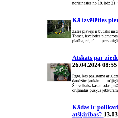
norisināsies no 18. līdz 21
Kā izvēlēties pi
Zāles pļāvējs ir būtisks ins
Tomēr, izvēloties piemērotāko
platība, reljefs un personīg
Atskats par zied
26.04.2024 08:55
Rīga, kas pazīstama ar glez
daudzām jaukām un mājīgām 
Šis veikals, kas atrodas pašā
oriģinālus pušķus jebkura
Kādas ir polikar
atšķirības?
13.03