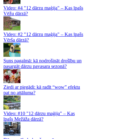
Video: #4 "12 dārzu maģija" – Kas īpašs
Vēžu dārzā?
Video: #2 "12 dārzu maģija" – Kas īpašs
Vērša dārzā?
Suns pagalmā: kā nodrošināt drošību un
pasargāt dārzu pavasara sezonā?
Ziedi ar piegādi: kā radīt “wow” efektu
pat no attāluma?
Video: #10 "12 dārzu maģija" – Kas
īpašs Mežāža dārzā?