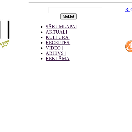
Reģ
SĀKUMLAPA |
AKTUĀLI |
KULTŪRA |
RECEPTES |
VIDEO |
ARHĪVS |
REKLĀMA