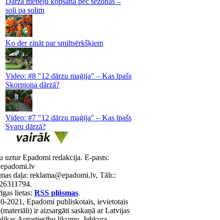
Dārza mēbeļu kopšana pēc sezonas –
soli pa solim
Ko der zināt par smiltsērkšķiem
Video: #8 "12 dārzu maģija" – Kas īpašs
Skorpiona dārzā?
Video: #7 "12 dārzu maģija" – Kas īpašs
Svaru dārzā?
u uztur Epadomi redakcija. E-pasts:
epadomi.lv
mas daļa: reklama@epadomi.lv, Tālr.:
26311794.
gas lietas:
RSS plūsmas
.
0-2021, Epadomi publiskotais, ievietotais
 (materiāli) ir aizsargāti saskaņā ar Latvijas
likas Autortiesību likumu. Jebkura