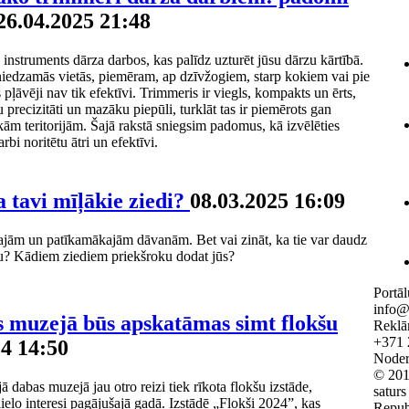
26.04.2025 21:48
 instruments dārza darbos, kas palīdz uzturēt jūsu dārzu kārtībā.
asniedzamās vietās, piemēram, ap dzīvžogiem, starp kokiem vai pie
 pļāvēji nav tik efektīvi. Trimmeris ir viegls, kompakts un ērts,
u precizitāti un mazāku piepūli, turklāt tas ir piemērots gan
m teritorijām. Šajā rakstā sniegsim padomus, kā izvēlēties
rbi noritētu ātri un efektīvi.
a tavi mīļākie ziedi?
08.03.2025 16:09
kajām un patīkamākajām dāvanām. Bet vai zināt, ka tie var daudz
uru? Kādiem ziediem priekšroku dodat jūs?
Portāl
info@
 muzejā būs apskatāmas simt flokšu
Reklā
+371 
24 14:50
Noderī
© 201
 dabas muzejā jau otro reizi tiek rīkota flokšu izstāde,
saturs
ielo interesi pagājušajā gadā. Izstādē „Flokši 2024”, kas
Repub