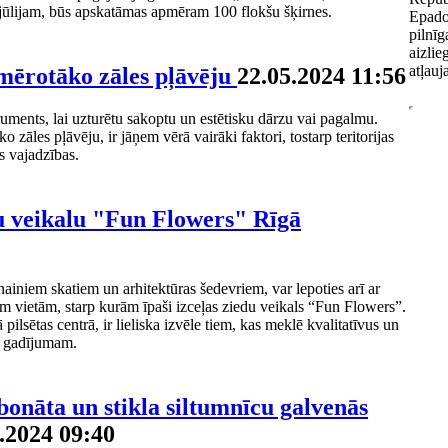
. jūlijam, būs apskatāmas apmēram 100 flokšu šķirnes.
Epado
pilnīg
aizlie
atļauj
emērotāko zāles pļāvēju
22.05.2024 11:56
truments, lai uzturētu sakoptu un estētisku dārzu vai pagalmu.
 zāles pļāvēju, ir jāņem vērā vairāki faktori, tostarp teritorijas
ās vajadzības.
u veikalu "Fun Flowers" Rīgā
nainiem skatiem un arhitektūras šedevriem, var lepoties arī ar
vietām, starp kurām īpaši izceļas ziedu veikals “Fun Flowers”.
 pilsētas centrā, ir lieliska izvēle tiem, kas meklē kvalitatīvus un
m gadījumam.
bonāta un stikla siltumnīcu galvenās
.2024 09:40