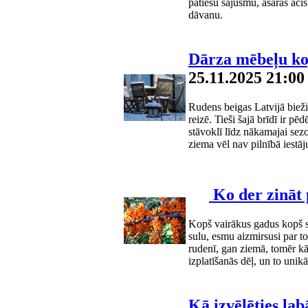
patiesu sajūsmu, asaras acī
dāvanu.
Dārza mēbeļu kop
25.11.2025 21:00
Rudens beigas Latvijā bieži
reizē. Tieši šajā brīdī ir pē
stāvoklī līdz nākamajai sez
ziema vēl nav pilnībā iestāju
Ko der zināt
Kopš vairākus gadus kopš s
sulu, esmu aizmirsusi par to,
rudenī, gan ziemā, tomēr kā 
izplatīšanās dēļ, un to unikā
Kā izvēlēties l