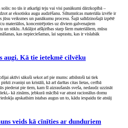
 solis: no tās ir atkarīgi teju vai visi panākumi dārzkopībā –
dzot ar eksotisku augu audzēšanu. Siltumnīcas materiāla izvēle ir
s jūsu veiksmes un panākumu procesu. Šajā salīdzinošajā izpētē
īcu materiālos, koncentrējoties uz diviem galvenajiem
u un stiklu. Atklājot atšķirības starp šiem materiāliem, mūsu
ināšanas, kas nepieciešamas, lai saprastu, kas ir vislabāk
s augi. Kā tie ietekmē cilvēku
ijai aktīvi sākuši sekot arī pie mums: atbilstoši tai tiek
pirkti zvaniņi un kristāli, kā arī darītas citas lietas, cerībā
 jūs piederat pie tiem, kam šī aizraušanās sveša, nedaudz uzzināt
 lieki,- kā zināms, jebkurā mācībā var atrast racionālus domu
iedokļa apskatīsim istabas augus un to, kādu iespaidu tie atstāj
auns veids kā cīnīties ar dunduriem