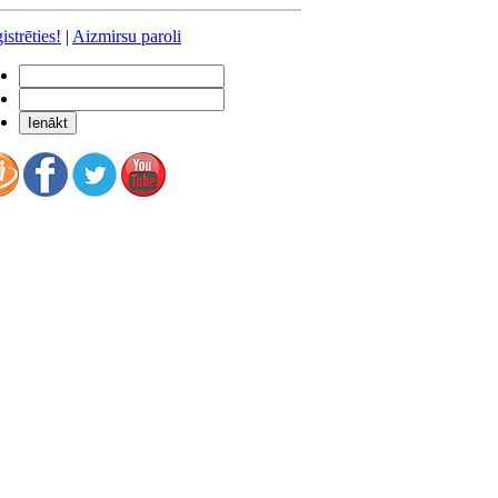
istrēties!
|
Aizmirsu paroli