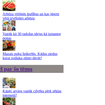
Arbūza vērtīgās īpašības un kas jāņem
vērā izvēloties arbūzu
Vairāk kā 30 radošas idejas kā izmantot
pogas
Mazais puķu špikerītis. Kādus ziedus
kurai zodiaka zīmei dāvāt?
l par šo tēmu
Kāpēc arvien vairāk cilvēku pērk sēklas
internetā?