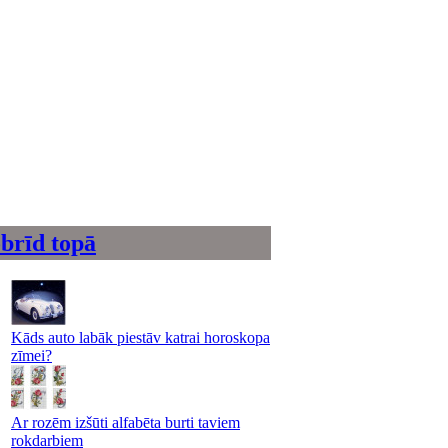
brīd topā
Kāds auto labāk piestāv katrai horoskopa
zīmei?
Ar rozēm izšūti alfabēta burti taviem
rokdarbiem