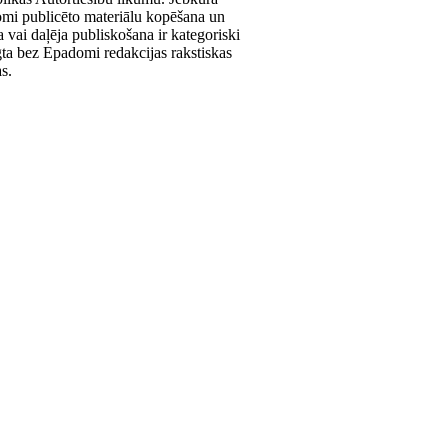
mi publicēto materiālu kopēšana un
a vai daļēja publiskošana ir kategoriski
gta bez Epadomi redakcijas rakstiskas
as.