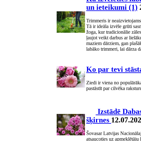
un ieteikumi
(1)
Trimmeris ir neaizvietojams
Tā ir ideāla izvēle grūti s
žoga, kur tradicionālie zāles
ļaujot veikt darbus ar lielāk
maziem dārziem, gan plašākā
labāko trimmeri, lai dārza da
Ko par tevi stāst
Ziedi ir viena no populārā
pastāstīt par cilvēka rakst
Izstādē Dabas
šķirnes
12.07.20
Šovasar Latvijas Nacionālajā
atsaucoties uz apmeklētāju l