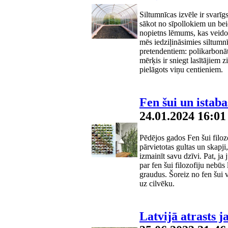
Siltumnīcas izvēle ir svarīgs
sākot no sīpollokiem un bei
nopietns lēmums, kas veido
mēs iedziļināsimies siltumn
pretendentiem: polikarbonāt
mērķis ir sniegt lasītājiem z
pielāgots viņu centieniem.
Fen šui un istaba
24.01.2024 16:01
Pēdējos gados Fen šui filozof
pārvietotas gultas un skapji, 
izmainīt savu dzīvi. Pat, ja
par fen šui filozofiju nebūs
graudus. Šoreiz no fen šui v
uz cilvēku.
Latvijā atrasts j