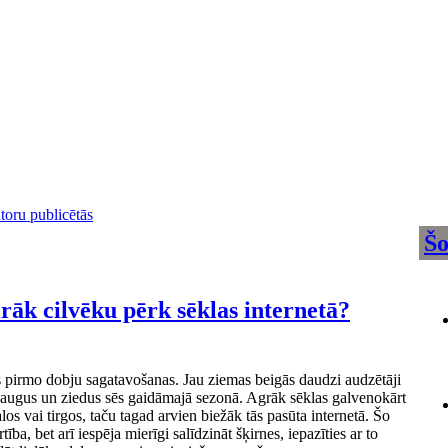
utoru publicētās
Šo
rāk cilvēku pērk sēklas internetā?
s pirmo dobju sagatavošanas. Jau ziemas beigās daudzi audzētāji
šaugus un ziedus sēs gaidāmajā sezonā. Agrāk sēklas galvenokārt
os vai tirgos, taču tagad arvien biežāk tās pasūta internetā. Šo
ība, bet arī iespēja mierīgi salīdzināt šķirnes, iepazīties ar to