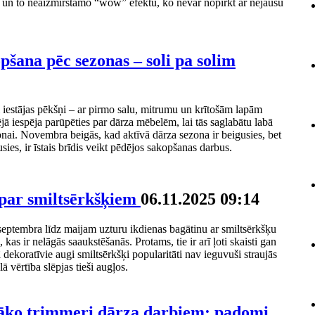
s un to neaizmirstamo “wow” efektu, ko nevar nopirkt ar nejaušu
šana pēc sezonas – soli pa solim
 iestājas pēkšņi – ar pirmo salu, mitrumu un krītošām lapām
dējā iespēja parūpēties par dārza mēbelēm, lai tās saglabātu labā
onai. Novembra beigās, kad aktīvā dārza sezona ir beigusies, bet
sies, ir īstais brīdis veikt pēdējos sakopšanas darbus.
 par smiltsērkšķiem
06.11.2025 09:14
eptembra līdz maijam uzturu ikdienas bagātinu ar smiltsērkšķu
 kas ir nelāgās saaukstēšanās. Protams, tie ir arī ļoti skaisti gan
dekoratīvie augi smiltsērkšķi popularitāti nav ieguvuši straujās
lā vērtība slēpjas tieši augļos.
abāko trimmeri dārza darbiem: padomi