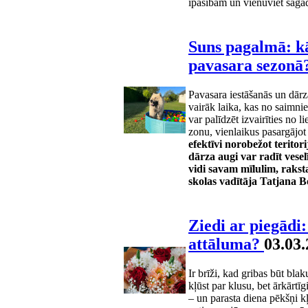
īpašībām un vienuviet sagād
Suns pagalmā: kā
pavasara sezonā
Pavasara iestāšanās un dārz
vairāk laika, kas no saimnie
var palīdzēt izvairīties no 
zonu, vienlaikus pasargājo
efektīvi norobežot terito
dārza augi var radīt vese
vidi savam mīlulim, rakst
skolas vadītāja Tatjana B
Ziedi ar piegādi
attāluma?
03.03.
Ir brīži, kad gribas būt blak
kļūst par klusu, bet ārkārtī
– un parasta diena pēkšņi kļ