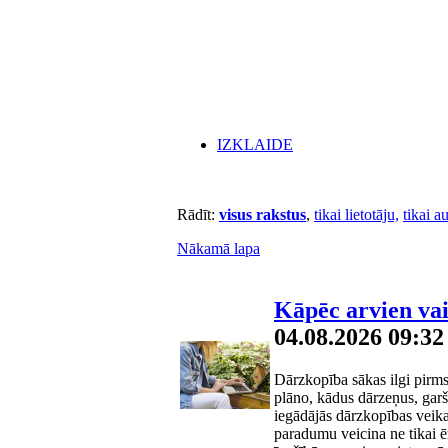
IZKLAIDE
Rādīt:
visus rakstus
,
tikai lietotāju,
tikai a
Nākamā lapa
Kāpēc arvien vai
04.08.2026 09:32
Dārzkopība sākas ilgi pirm
plāno, kādus dārzeņus, gar
iegādājās dārzkopības veikal
paradumu veicina ne tikai ērt