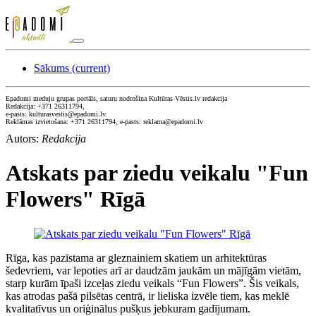
Sākums
(current)
Epadomi meduju grupas portāls, saturu nodrošina Kultūras Vēstis.lv redakcija
Redakcija: +371 26311794,
e-pasts: kulturasvestis@epadomi.lv.
Reklāmas izvietošana: +371 26311794, e-pasts: reklama@epadomi.lv
Autors:
Redakcija
Atskats par ziedu veikalu "Fun
Flowers" Rīgā
Rīga, kas pazīstama ar gleznainiem skatiem un arhitektūras
šedevriem, var lepoties arī ar daudzām jaukām un mājīgām vietām,
starp kurām īpaši izceļas ziedu veikals “Fun Flowers”. Šis veikals,
kas atrodas pašā pilsētas centrā, ir lieliska izvēle tiem, kas meklē
kvalitatīvus un oriģinālus pušķus jebkuram gadījumam.