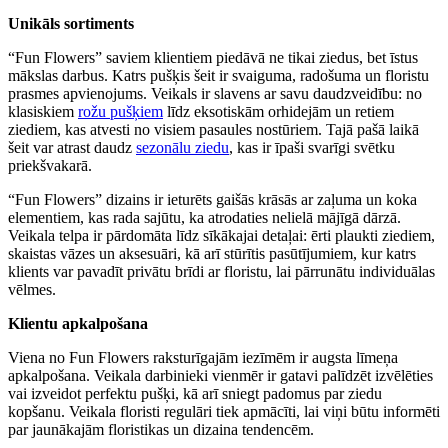
Unikāls sortiments
“Fun Flowers” saviem klientiem piedāvā ne tikai ziedus, bet īstus
mākslas darbus. Katrs pušķis šeit ir svaiguma, radošuma un floristu
prasmes apvienojums. Veikals ir slavens ar savu daudzveidību: no
klasiskiem
rožu pušķiem
līdz eksotiskām orhidejām un retiem
ziediem, kas atvesti no visiem pasaules nostūriem. Tajā pašā laikā
šeit var atrast daudz
sezonālu ziedu
, kas ir īpaši svarīgi svētku
priekšvakarā.
“Fun Flowers” dizains ir ieturēts gaišās krāsās ar zaļuma un koka
elementiem, kas rada sajūtu, ka atrodaties nelielā mājīgā dārzā.
Veikala telpa ir pārdomāta līdz sīkākajai detaļai: ērti plaukti ziediem,
skaistas vāzes un aksesuāri, kā arī stūrītis pasūtījumiem, kur katrs
klients var pavadīt privātu brīdi ar floristu, lai pārrunātu individuālas
vēlmes.
Klientu apkalpošana
Viena no Fun Flowers raksturīgajām iezīmēm ir augsta līmeņa
apkalpošana. Veikala darbinieki vienmēr ir gatavi palīdzēt izvēlēties
vai izveidot perfektu pušķi, kā arī sniegt padomus par ziedu
kopšanu. Veikala floristi regulāri tiek apmācīti, lai viņi būtu informēti
par jaunākajām floristikas un dizaina tendencēm.