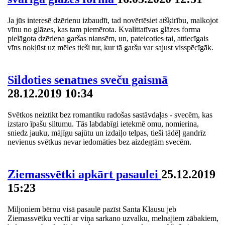
Ja jūs interesē dzērienu izbaudīt, tad novērtēsiet atšķirību, malkojot
vīnu no glāzes, kas tam piemērota. Kvalittatīvas glāzes forma
pielāgota dzēriena garšas niansēm, un, pateicoties tai, attiecīgais
vīns nokļūst uz mēles tieši tur, kur tā garšu var sajust visspēcīgāk.
Sildoties senatnes sveču gaismā
28.12.2019 10:34
Svētkos neiztikt bez romantiku radošas sastāvdaļas - svecēm, kas
izstaro īpašu siltumu. Tās labdabīgi ietekmē omu, nomierina,
sniedz jauku, mājīgu sajūtu un izdaiļo telpas, tieši tādēļ gandrīz
nevienus svētkus nevar iedomāties bez aizdegtām svecēm.
Ziemassvētki apkārt pasaulei
25.12.2019
15:23
Miljoniem bērnu visā pasaulē pazīst Santa Klausu jeb
Ziemassvētku vecīti ar viņa sarkano uzvalku, melnajiem zābakiem,