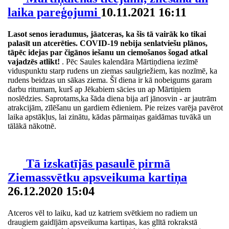
laika pareģojumi
10.11.2021 16:11
Lasot senos ieradumus, jāatceras, ka šis tā vairāk ko tikai
palasīt un atcerēties. COVID-19 nebija senlatviešu plānos,
tāpēc idejas par čigānos iešanu un ciemošanos šogad atkal
vajadzēs atlikt!
. Pēc Saules kalendāra Mārtiņdiena iezīmē
viduspunktu starp rudens un ziemas saulgriežiem, kas nozīmē, ka
rudens beidzas un sākas ziema. Šī diena ir kā nobeigums garam
darbu ritumam, kurš ap Jēkabiem sācies un ap Mārtiņiem
noslēdzies. Saprotams,ka šāda diena bija arī jānosvin - ar jautrām
atrakcijām, zīlēšanu un gardiem ēdieniem. Pie reizes varēja pavērot
laika apstākļus, lai zinātu, kādas pārmaiņas gaidāmas tuvākā un
tālākā nākotnē.
Tā izskatījās pasaulē pirmā
Ziemassvētku apsveikuma kartiņa
26.12.2020 15:04
Atceros vēl to laiku, kad uz katriem svētkiem no radiem un
draugiem gaidījām apsveikuma kartiņas, kas glītā rokrakstā