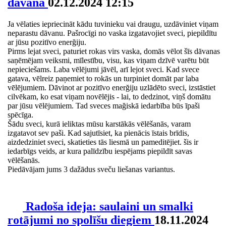
dāvana
02.12.2024 12:15
Ja vēlaties iepriecināt kādu tuvinieku vai draugu, uzdāviniet viņam
neparastu dāvanu. Pašrocīgi no vaska izgatavojiet sveci, piepildītu
ar jūsu pozitīvo enerğiju.
Pirms lejat sveci, paturiet rokas virs vaska, domās vēlot šīs dāvanas
saņēmējam veiksmi, mīlestību, visu, kas viņam dzīvē varētu būt
nepieciešams. Laba vēlējumi jāvēl, arī lejot sveci. Kad svece
gatava, vēlreiz paņemiet to rokās un turpiniet domāt par laba
vēlējumiem. Dāvinot ar pozitīvo enerğiju uzlādēto sveci, izstāstiet
cilvēkam, ko esat viņam novēlējis - lai, to dedzinot, viņš domātu
par jūsu vēlējumiem. Tad sveces mağiskā iedarbība būs īpaši
spēcīga.
Šādu sveci, kurā ieliktas mūsu karstākās vēlēšanās, varam
izgatavot sev paši. Kad sajutīsiet, ka pienācis īstais brīdis,
aizdedziniet sveci, skatieties tās liesmā un pameditējiet. šis ir
iedarbīgs veids, ar kura palīdzību iespējams piepildīt savas
vēlēšanās.
Piedāvājam jums 3 dažādus sveču liešanas variantus.
Radoša ideja: saulaini un smalki
rotājumi no spolīšu diegiem
18.11.2024