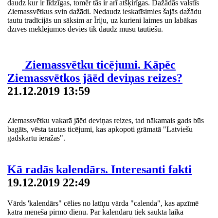
daudz kur ir līdzīgas, tomēr tās ir arī atšķirīgas. Dažādās valstīs
Ziemassvētkus svin dažādi. Nedaudz ieskatīsimies šajās dažādu
tautu tradīcijās un sāksim ar Īriju, uz kurieni laimes un labākas
dzīves meklējumos devies tik daudz mūsu tautiešu.
Ziemassvētku ticējumi. Kāpēc
Ziemassvētkos jāēd deviņas reizes?
21.12.2019 13:59
Ziemassvētku vakarā jāēd deviņas reizes, tad nākamais gads būs
bagāts, vēsta tautas ticējumi, kas apkopoti grāmatā "Latviešu
gadskārtu ieražas".
Kā radās kalendārs. Interesanti fakti
19.12.2019 22:49
Vārds 'kalendārs" cēlies no latīņu vārda "calenda", kas apzīmē
katra mēneša pirmo dienu. Par kalendāru tiek saukta laika