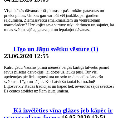
Visjaukākās dāvanas ir tās, kuras ir pašu rokām gatavotas un
prieka pilnas. Un kas gan var būt vēl jaukāks par gardiem
saldumiem, Ziemassvētku smalkmaizītēm un vienreizējām
marmelādēm? Uzrīkojiet savā virtuvē rūķu darbnīcu un sajūtiet, kā
rodas svētku sajūta, gatavojot un iepakojot dāvanas.
Līgo un Jāņu svētku vēsture
(1)
23.06.2020 12:55
Katru gadu Vasaras pirmā mēneša beigās kārtīgs latvietis pamet
savus pilsētas dzīvokļus, lai dotos uz lauku pusi. Tur visi
apvienojas pie liela ugunskura un svin tradicionālos latviešu
svētkus - Līgo un Jāņus. Ko Latviešu tautai īsti nozīmē
Līgosvētki? Kādas tradīcijas un kāpēc tiek ievērotas šajos svētkos?
Es centos atbildēt uz šiem jautājumiem.
Kā izvēlēties vīna glāzes jeb kāpēc ir
svarīga glāzes forma
16.05.2020 12:51