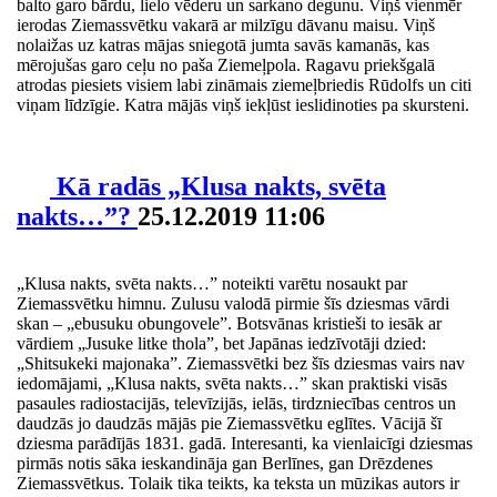
balto garo bārdu, lielo vēderu un sarkano degunu. Viņš vienmēr
ierodas Ziemassvētku vakarā ar milzīgu dāvanu maisu. Viņš
nolaižas uz katras mājas sniegotā jumta savās kamanās, kas
mērojušas garo ceļu no paša Ziemeļpola. Ragavu priekšgalā
atrodas piesiets visiem labi zināmais ziemeļbriedis Rūdolfs un citi
viņam līdzīgie. Katra mājās viņš iekļūst ieslidinoties pa skursteni.
Kā radās „Klusa nakts, svēta
nakts…”?
25.12.2019 11:06
„Klusa nakts, svēta nakts…” noteikti varētu nosaukt par
Ziemassvētku himnu. Zulusu valodā pirmie šīs dziesmas vārdi
skan – „ebusuku obungovele”. Botsvānas kristieši to iesāk ar
vārdiem „Jusuke litke thola”, bet Japānas iedzīvotāji dzied:
„Shitsukeki majonaka”. Ziemassvētki bez šīs dziesmas vairs nav
iedomājami, „Klusa nakts, svēta nakts…” skan praktiski visās
pasaules radiostacijās, televīzijās, ielās, tirdzniecības centros un
daudzās jo daudzās mājās pie Ziemassvētku eglītes. Vācijā šī
dziesma parādījās 1831. gadā. Interesanti, ka vienlaicīgi dziesmas
pirmās notis sāka ieskandināja gan Berlīnes, gan Drēzdenes
Ziemassvētkus. Tolaik tika teikts, ka teksta un mūzikas autors ir