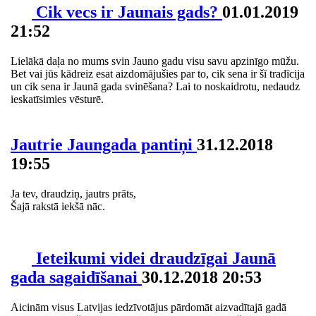
Cik vecs ir Jaunais gads?
01.01.2019
21:52
Lielākā daļa no mums svin Jauno gadu visu savu apzinīgo mūžu.
Bet vai jūs kādreiz esat aizdomājušies par to, cik sena ir šī tradīcija
un cik sena ir Jaunā gada svinēšana? Lai to noskaidrotu, nedaudz
ieskatīsimies vēsturē.
Jautrie Jaungada pantiņi
31.12.2018
19:55
Ja tev, draudziņ, jautrs prāts,
Šajā rakstā iekšā nāc.
Ieteikumi videi draudzīgai Jaunā
gada sagaidīšanai
30.12.2018 20:53
Aicinām visus Latvijas iedzīvotājus pārdomāt aizvadītajā gadā