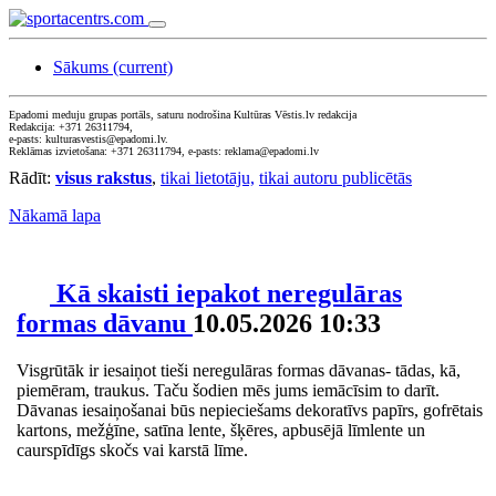
Sākums
(current)
Epadomi meduju grupas portāls, saturu nodrošina Kultūras Vēstis.lv redakcija
Redakcija: +371 26311794,
e-pasts: kulturasvestis@epadomi.lv.
Reklāmas izvietošana: +371 26311794, e-pasts: reklama@epadomi.lv
Rādīt:
visus rakstus
,
tikai lietotāju,
tikai autoru publicētās
Nākamā lapa
Kā skaisti iepakot neregulāras
formas dāvanu
10.05.2026 10:33
Visgrūtāk ir iesaiņot tieši neregulāras formas dāvanas- tādas, kā,
piemēram, traukus. Taču šodien mēs jums iemācīsim to darīt.
Dāvanas iesaiņošanai būs nepieciešams dekoratīvs papīrs, gofrētais
kartons, mežģīne, satīna lente, šķēres, apbusējā līmlente un
caurspīdīgs skočs vai karstā līme.