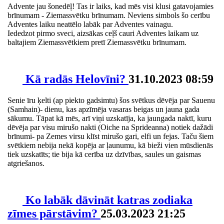
Advente jau šonedēļ! Tas ir laiks, kad mēs visi klusi gatavojamies
brīnumam - Ziemassvētku brīnumam. Neviens simbols šo cerību
Adventes laiku neattēlo labāk par Adventes vainagu.
Iededzot pirmo sveci, aizsākas ceļš cauri Adventes laikam uz
baltajiem Ziemassvētkiem pretī Ziemassvētku brīnumam.
Kā radās Helovīni?
31.10.2023 08:59
Senie īru ķelti (ap piekto gadsimtu) šos svētkus dēvēja par Sauenu
(Samhain)- dienu, kas apzīmēja vasaras beigas un jauna gada
sākumu. Tāpat kā mēs, arī viņi uzskatīja, ka jaungada naktī, kuru
dēvēja par visu mirušo nakti (Oiche na Sprideanna) notiek dažādi
brīnumi- pa Zemes virsu klīst mirušo gari, elfi un fejas. Taču šiem
svētkiem nebija nekā kopēja ar ļaunumu, kā bieži vien mūsdienās
tiek uzskatīts; tie bija kā cerība uz dzīvības, saules un gaismas
atgriešanos.
Ko labāk dāvināt katras zodiaka
zīmes pārstāvim?
25.03.2023 21:25