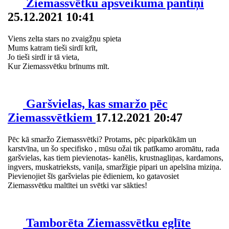
Ziemassvētku apsveikuma pantiņi
25.12.2021 10:41
Viens zelta stars no zvaigžņu spieta
Mums katram tieši sirdī krīt,
Jo tieši sirdī ir tā vieta,
Kur Ziemassvētku brīnums mīt.
Garšvielas, kas smaržo pēc
Ziemassvētkiem
17.12.2021 20:47
Pēc kā smaržo Ziemassvētki? Protams, pēc piparkūkām un
karstvīna, un šo specifisko , mūsu ožai tik patīkamo aromātu, rada
garšvielas, kas tiem pievienotas- kanēlis, krustnagliņas, kardamons,
ingvers, muskatrieksts, vaniļa, smaržīgie pipari un apelsīna miziņa.
Pievienojiet šīs garšvielas pie ēdieniem, ko gatavosiet
Ziemassvētku maltītei un svētki var sākties!
Tamborēta Ziemassvētku eglīte