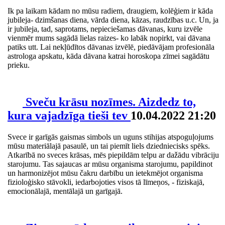
Ik pa laikam kādam no mūsu radiem, draugiem, kolēģiem ir kāda
jubileja- dzimšanas diena, vārda diena, kāzas, raudzības u.c. Un, ja
ir jubileja, tad, saprotams, nepieciešamas dāvanas, kuru izvēle
vienmēr mums sagādā lielas raizes- ko labāk nopirkt, vai dāvana
patiks utt. Lai nekļūdītos dāvanas izvēlē, piedāvājam profesionāla
astrologa apskatu, kāda dāvana katrai horoskopa zīmei sagādātu
prieku.
Sveču krāsu nozīmes. Aizdedz to,
kura vajadzīga tieši tev
10.04.2022 21:20
Svece ir garīgās gaismas simbols un uguns stihijas atspoguļojums
mūsu materiālajā pasaulē, un tai piemīt liels dziedniecisks spēks.
Atkarībā no sveces krāsas, mēs piepildām telpu ar dažādu vibrāciju
starojumu. Tas sajaucas ar mūsu organisma starojumu, papildinot
un harmonizējot mūsu čakru darbību un ietekmējot organisma
fizioloģisko stāvokli, iedarbojoties visos tā līmeņos, - fiziskajā,
emocionālajā, mentālajā un garīgajā.