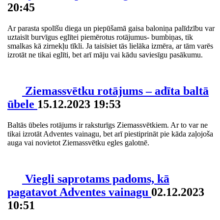
20:45
Ar parasta spolīšu diega un piepūšamā gaisa baloniņa palīdzību var
uztaisīt burvīgus eglītei piemērotus rotājumus- bumbiņas, tik
smalkas kā zirnekļu tīkli. Ja taisīsiet tās lielāka izmēra, ar tām varēs
izrotāt ne tikai eglīti, bet arī māju vai kādu saviesīgu pasākumu.
Ziemassvētku rotājums – adīta baltā
ūbele
15.12.2023 19:53
Baltās ūbeles rotājums ir raksturīgs Ziemassvētkiem. Ar to var ne
tikai izrotāt Adventes vainagu, bet arī piestiprināt pie kāda zaļojoša
auga vai novietot Ziemassvētku egles galotnē.
Viegli saprotams padoms, kā
pagatavot Adventes vainagu
02.12.2023
10:51