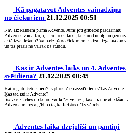
Kā pagatavot Adventes vainadziņu
no čiekuriem
21.12.2025 00:51
Nav aiz kalniem pirmā Advente. Jums ļoti gribētos pašdarinātu
Adventes vainadziņu, taču trūkst laika, lai stundām ilgi noņemtos
ar tā izveidošanu? Vainadziņš no čiekuriem ir viegli izgatavojams
un tas prasīs ne vairāk kā stundu.
Kas ir Adventes laiks un 4. Adventes
svētdiena?
21.12.2025 00:45
Katru gadu četras nedēļas pirms Ziemassvētkiem sākas Advente.
Kas tad īsti ir Advente?
Šis vārds cēlies no latīņu vārda “advenire”, kas nozīmē atnākšanu.
Advente mums atgādina to, ka Kristus nāks vēlreiz.
Adventes laika dzejolīši un pantiņi