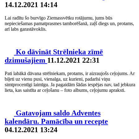
14.12.2021 14:14
Lai radītu šo burvīgo Ziemassvētku rotājumu, jums būs
nepieciešamas pamatprasmes tamborēšanā, zaļš diegs un, protams,
arī labs garastāvoklis.
Ko dāvināt Strēlnieka zīmē
dzimušajiem
11.12.2021 22:31
Pati labākā dāvana strēlniekam, protams, ir aizraujošs ceļojums. Ar
biļeti uz vienu pusi, vienalga, uz kurieni, padarīsi viņu
simtprocentīgi laimīgu. Ja pagaidām šādas iespējas nav, tad jebkura
lieta, kas saistīta ar ceļošanu – foto albums, ceļojumu apraksti.
Gatavojam saldo Adventes
kalendāru. Pamācība un recepte
04.12.2021 13:24