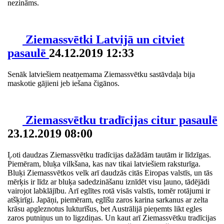
nezināms.
Ziemassvētki Latvijā un citviet
pasaulē
24.12.2019 12:33
Senāk latviešiem neatņemama Ziemassvētku sastāvdaļa bija
maskotie gājieni jeb iešana čigānos.
Ziemassvētku tradīcijas citur pasaulē
23.12.2019 08:00
Ļoti daudzas Ziemassvētku tradīcijas dažādām tautām ir līdzīgas.
Piemēram, bluķa vilkšana, kas nav tikai latviešiem raksturīga.
Bluķi Ziemassvētkos velk arī daudzās citās Eiropas valstīs, un tās
mērķis ir līdz ar bluķa sadedzināšanu iznīdēt visu ļauno, tādējādi
vairojot labklājību. Arī eglītes rotā visās valstīs, tomēr rotājumi ir
atšķirīgi. Japāņi, piemēram, eglīšu zaros karina sarkanus ar zelta
krāsu apgleznotus lukturīšus, bet Austrālijā pieņemts likt egles
zaros putniņus un to ligzdiņas. Un kaut arī Ziemassvētku tradīcijas