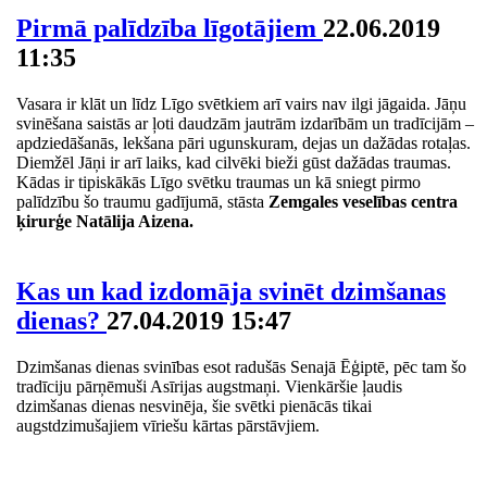
Pirmā palīdzība līgotājiem
22.06.2019
11:35
Vasara ir klāt un līdz Līgo svētkiem arī vairs nav ilgi jāgaida. Jāņu
svinēšana saistās ar ļoti daudzām jautrām izdarībām un tradīcijām –
apdziedāšanās, lekšana pāri ugunskuram, dejas un dažādas rotaļas.
Diemžēl Jāņi ir arī laiks, kad cilvēki bieži gūst dažādas traumas.
Kādas ir tipiskākās Līgo svētku traumas un kā sniegt pirmo
palīdzību šo traumu gadījumā, stāsta
Zemgales veselības centra
ķirurģe Natālija Aizena.
Kas un kad izdomāja svinēt dzimšanas
dienas?
27.04.2019 15:47
Dzimšanas dienas svinības esot radušās Senajā Ēģiptē, pēc tam šo
tradīciju pārņēmuši Asīrijas augstmaņi. Vienkāršie ļaudis
dzimšanas dienas nesvinēja, šie svētki pienācās tikai
augstdzimušajiem vīriešu kārtas pārstāvjiem.