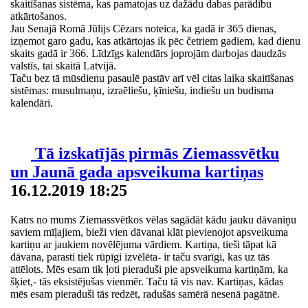
skaitīšanas sistēma, kas pamatojas uz dažādu dabas parādību
atkārtošanos.
Jau Senajā Romā Jūlijs Cēzars noteica, ka gadā ir 365 dienas,
izņemot garo gadu, kas atkārtojas ik pēc četriem gadiem, kad dienu
skaits gadā ir 366. Līdzīgs kalendārs joprojām darbojas daudzās
valstīs, tai skaitā Latvijā.
Taču bez tā mūsdienu pasaulē pastāv arī vēl citas laika skaitīšanas
sistēmas: musulmaņu, izraēliešu, ķīniešu, indiešu un budisma
kalendāri.
Tā izskatījās pirmās Ziemassvētku
un Jaunā gada apsveikuma kartiņas
16.12.2019 18:25
Katrs no mums Ziemassvētkos vēlas sagādāt kādu jauku dāvaniņu
saviem mīļajiem, bieži vien dāvanai klāt pievienojot apsveikuma
kartiņu ar jaukiem novēlējuma vārdiem. Kartiņa, tieši tāpat kā
dāvana, parasti tiek rūpīgi izvēlēta- ir taču svarīgi, kas uz tās
attēlots. Mēs esam tik ļoti pieraduši pie apsveikuma kartiņām, ka
šķiet,- tās eksistējušas vienmēr. Taču tā vis nav. Kartiņas, kādas
mēs esam pieraduši tās redzēt, radušās samērā nesenā pagātnē.