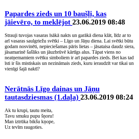
Papardes zieds un 10 baušļi, kas
jāievēro, to meklējot
23.06.2019 08:48
Strauji tuvojas vasaras īsākā nakts un garākā diena klāt, līdz ar to
arī vasaras saulgriežu svētki – Līgo un Jāņu diena. Lai svētki būtu
godam nosvinēti, nepieciešamas pāris lietas – jāsataisa daudz siera,
jāsamarinē šašliks un jāuzbrūvē kārtīgs alus. Tāpat viens no
neatņemamiem svētku simboliem ir arī papardes zieds. Bet kas tad
īsti ir šis mistiskais un nezināmais zieds, kuru ieraudzīt var tikai un
vienīgi šajā naktī?
Nerātnās Līgo dainas un Jāņu
tautasdziesmas (1.daļa)
23.06.2019 08:24
Ak tu krupi, tautu meita,
Tavu smuku pupu šņoru!
Man iztrūka bikšu kņope,
Uz tevīm raugoties.