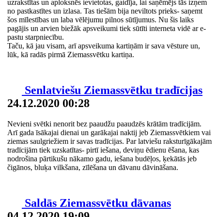
uzrakstītas un aploksnēs ievietotas, gaidīja, lai saņēmējs tās izņem
no pastkastītes un izlasa. Tas tiešām bija neviltots prieks- saņemt
šos mīlestības un laba vēlējumu pilnos sūtījumus. Nu šis laiks
pagājis un arvien biežāk apsveikumi tiek sūtīti interneta vidē ar e-
pastu starpniecību.
Taču, kā jau visam, arī apsveikuma kartiņām ir sava vēsture un,
lūk, kā radās pirmā Ziemassvētku kartiņa.
Senlatviešu Ziemassvētku tradīcijas
24.12.2020 00:28
Nevieni svētki nenorit bez paaudžu paaudzēs krātām tradīcijām.
Arī gada īsākajai dienai un garākajai naktij jeb Ziemassvētkiem vai
ziemas saulgriežiem ir savas tradīcijas. Par latviešu raksturīgākajām
tradīcijām tiek uzskatītas- pirtī iešana, deviņu ēdienu ēšana, kas
nodrošina pārtikušu nākamo gadu, iešana budēļos, ķekātās jeb
čigānos, bluķa vilkšana, zīlēšana un dāvanu dāvināšana.
Saldās Ziemassvētku dāvanas
04.12.2020 19:09