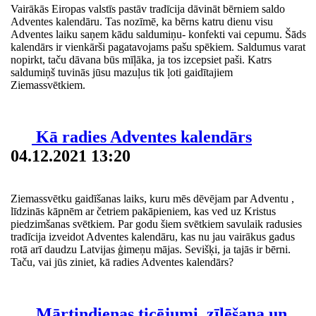
Vairākās Eiropas valstīs pastāv tradīcija dāvināt bērniem saldo
Adventes kalendāru. Tas nozīmē, ka bērns katru dienu visu
Adventes laiku saņem kādu saldumiņu- konfekti vai cepumu. Šāds
kalendārs ir vienkārši pagatavojams pašu spēkiem. Saldumus varat
nopirkt, taču dāvana būs mīļāka, ja tos izcepsiet paši. Katrs
saldumiņš tuvinās jūsu mazuļus tik ļoti gaidītajiem
Ziemassvētkiem.
Kā radies Adventes kalendārs
04.12.2021 13:20
Ziemassvētku gaidīšanas laiks, kuru mēs dēvējam par Adventu ,
līdzinās kāpnēm ar četriem pakāpieniem, kas ved uz Kristus
piedzimšanas svētkiem. Par godu šiem svētkiem savulaik radusies
tradīcija izveidot Adventes kalendāru, kas nu jau vairākus gadus
rotā arī daudzu Latvijas ģimeņu mājas. Sevišķi, ja tajās ir bērni.
Taču, vai jūs ziniet, kā radies Adventes kalendārs?
Mārtiņdienas ticējumi, zīlēšana un