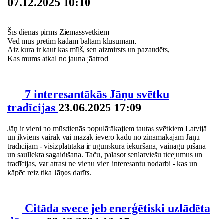
07.12.2025 10:10
Šīs dienas pirms Ziemassvētkiem
Ved mūs pretim kādam baltam klusumam,
Aiz kura ir kaut kas mīļš, sen aizmirsts un pazaudēts,
Kas mums atkal no jauna jāatrod.
7 interesantākās Jāņu svētku
tradīcijas
23.06.2025 17:09
Jāņ ir vieni no mūsdienās populārākajiem tautas svētkiem Latvijā
un ikviens vairāk vai mazāk ievēro kādu no zināmākajām Jāņu
tradīcijām - visizplatītākā ir ugunskura iekuršana, vainagu pīšana
un saullēkta sagaidīšana. Taču, palasot senlatviešu ticējumus un
tradīcijas, var atrast ne vienu vien interesantu nodarbi - kas un
kāpēc reiz tika Jāņos darīts.
Citāda svece jeb enerģētiski uzlādēta