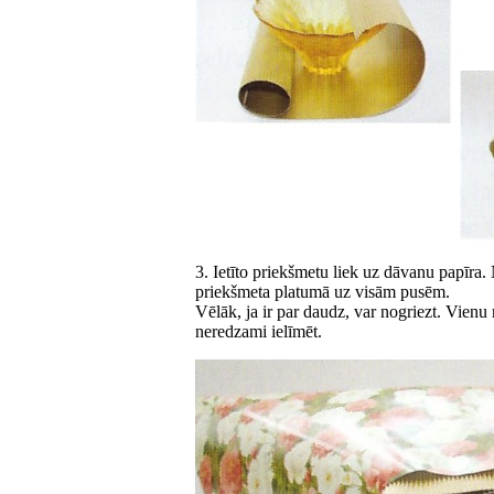
3. Ietīto priekšmetu liek uz dāvanu papīra.
priekšmeta platumā uz visām pusēm.
Vēlāk, ja ir par daudz, var nogriezt. Vienu 
neredzami ielīmēt.