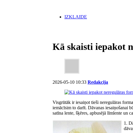
IZKLAIDE
Kā skaisti iepakot
2026-05-10 10:33
Redakcija
Visgrūtāk ir iesaiņot tieši neregulāras for
iemācīsim to darīt. Dāvanas iesaiņošanai bū
satīna lente, šķēres, apbusējā līmlente un c
1. D
dāva