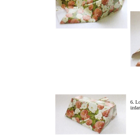
6. L
izdar