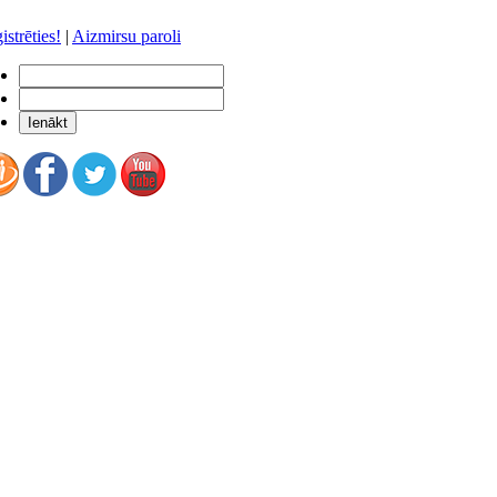
istrēties!
|
Aizmirsu paroli