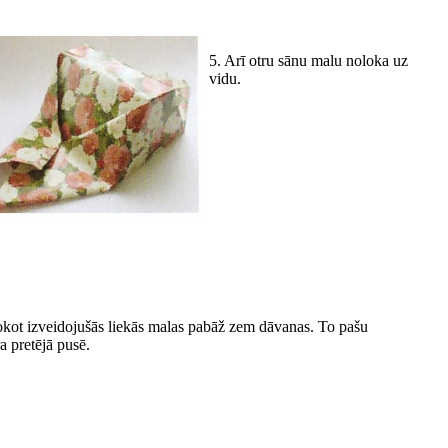
5. Arī otru sānu malu noloka uz
vidu.
okot izveidojušās liekās malas pabāž zem dāvanas. To pašu
a pretējā pusē.