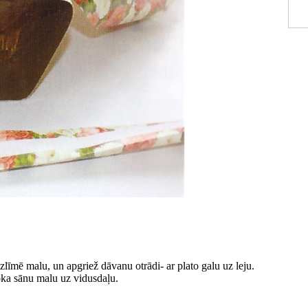
zlīmē malu, un apgriež dāvanu otrādi- ar plato galu uz leju.
ka sānu malu uz vidusdaļu.