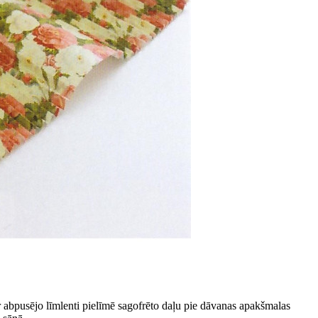
r abpusējo līmlenti pielīmē sagofrēto daļu pie dāvanas apakšmalas