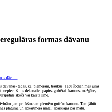
 neregulāras formas dāvanu
mas dāvanas- tādas, kā, piemēram, traukus. Taču šodien mēs jums
s nepieciešams dekoratīvs papīrs, gofrētais kartons, mežģīne,
aurspīdīgs skočs vai karstā līme.
āvināmajam priekšmetam piemēro gofrēto kartonu. Tam jābūt
nas platumā un apkārtmērā malai jāpārklājas pār malu.