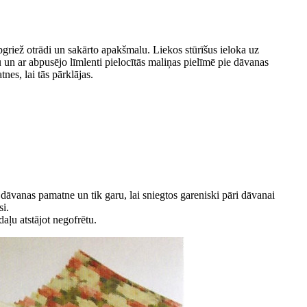
pgriež otrādi un sakārto apakšmalu. Liekos stūrīšus ieloka uz
u un ar abpusējo līmlenti pielocītās maliņas pielīmē pie dāvanas
nes, lai tās pārklājas.
 dāvanas pamatne un tik garu, lai sniegtos gareniski pāri dāvanai
si.
aļu atstājot negofrētu.