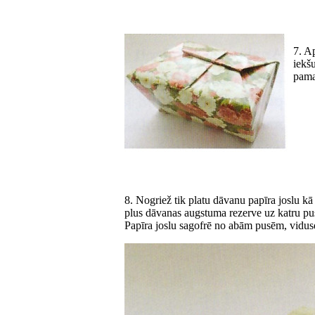
7. A
iekš
pamat
8. Nogriež tik platu dāvanu papīra joslu kā
plus dāvanas augstuma rezerve uz katru pu
Papīra joslu sagofrē no abām pusēm, vidusd