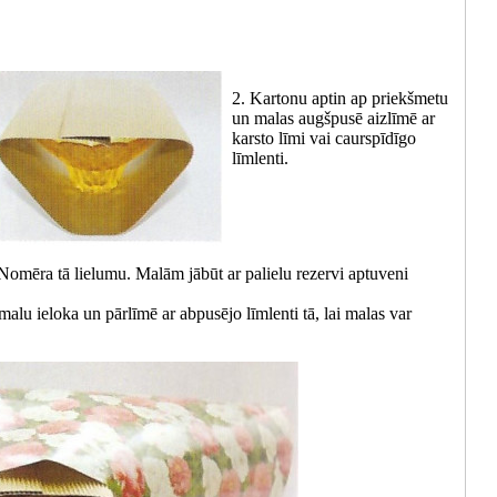
2. Kartonu aptin ap priekšmetu
un malas augšpusē aizlīmē ar
karsto līmi vai caurspīdīgo
līmlenti.
 Nomēra tā lielumu. Malām jābūt ar palielu rezervi aptuveni
malu ieloka un pārlīmē ar abpusējo līmlenti tā, lai malas var