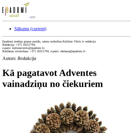
Sākums
(current)
Epadomi meduju grupas portāls, saturu nodrošina Kultūras Vēstis.lv redakcija
Redakcija: +371 26311794,
e-pasts: kulturasvestis@epadomi.lv.
Reklāmas izvietošana: +371 26311794, e-pasts: reklama@epadomi.lv
Autors:
Redakcija
Kā pagatavot Adventes
vainadziņu no čiekuriem