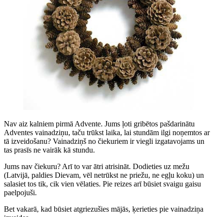
Nav aiz kalniem pirmā Advente. Jums ļoti gribētos pašdarinātu
Adventes vainadziņu, taču trūkst laika, lai stundām ilgi noņemtos ar
tā izveidošanu? Vainadziņš no čiekuriem ir viegli izgatavojams un
tas prasīs ne vairāk kā stundu.
Jums nav čiekuru? Arī to var ātri atrisināt. Dodieties uz mežu
(Latvijā, paldies Dievam, vēl netrūkst ne priežu, ne egļu koku) un
salasiet tos tik, cik vien vēlaties. Pie reizes arī būsiet svaigu gaisu
paelpojuši.
Bet vakarā, kad būsiet atgriezušies mājās, ķerieties pie vainadziņa