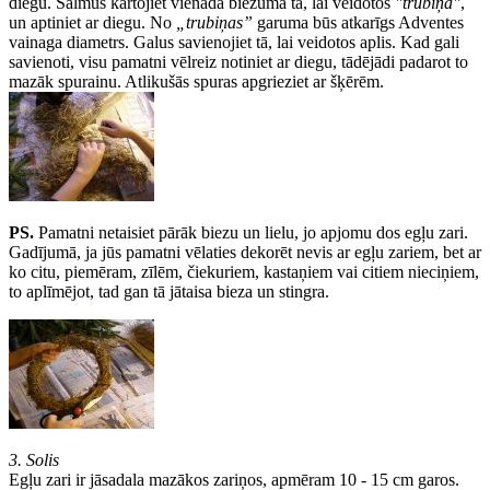
diegu. Salmus kārtojiet vienādā biezumā tā, lai veidotos
"trubiņa"
,
un aptiniet ar diegu. No
„trubiņas”
garuma būs atkarīgs Adventes
vainaga diametrs. Galus savienojiet tā, lai veidotos aplis. Kad gali
savienoti, visu pamatni vēlreiz notiniet ar diegu, tādējādi padarot to
mazāk spurainu. Atlikušās spuras apgrieziet ar šķērēm.
PS.
Pamatni netaisiet pārāk biezu un lielu, jo apjomu dos egļu zari.
Gadījumā, ja jūs pamatni vēlaties dekorēt nevis ar egļu zariem, bet ar
ko citu, piemēram, zīlēm, čiekuriem, kastaņiem vai citiem nieciņiem,
to aplīmējot, tad gan tā jātaisa bieza un stingra.
3. Solis
Egļu zari ir jāsadala mazākos zariņos, apmēram 10 - 15 cm garos.