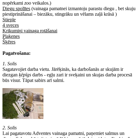
nopērkami
zoo
veikalos.)
Diegu spolītes
(vainaga pamatnei izmantoju parastu diegu , bet skuju
piestiprināšanai – biezāku, stingrāku un vēlams zaļā krāsā )
Stieple
4 sveces
Krikumiņi vainaga rotāšanai
Plaķenes
Šķēres
Pagatvošana:
1. Solis
Sagatavojiet darba vietu. Jārēķinās, ka darbošanās ar skujām ir
diezgan
ķēpīgs
darbs - egļu zari ir sveķaini un skujas darba procesā
būs visur. Tāpat sabirs arī salmi.
2. Solis
Lai pagatavotu Adventes vainaga pamatni, paņemiet salmus un