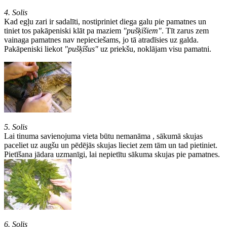
4. Solis
Kad egļu zari ir sadalīti, nostipriniet diega galu pie pamatnes un
tiniet tos pakāpeniski klāt pa maziem
"pušķīšiem"
. Tīt zarus zem
vainaga pamatnes nav nepieciešams, jo tā atradīsies uz galda.
Pakāpeniski liekot
"pušķīšus"
uz priekšu, noklājam visu pamatni.
5. Solis
Lai tinuma savienojuma vieta būtu nemanāma , sākumā skujas
paceliet uz augšu un pēdējās skujas lieciet zem tām un tad pietiniet.
Pietīšana jādara uzmanīgi, lai nepietītu sākuma skujas pie pamatnes.
6. Solis