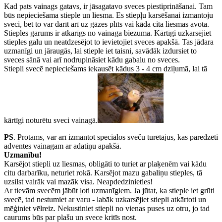
Kad pats vainags gatavs, ir jāsagatavo sveces piestiprināšanai. Tam
būs nepieciešama stieple un liesma. Es stiepļu karsēšanai izmantoju
sveci, bet to var darīt arī uz gāzes plīts vai kāda cita liesmas avota.
Stieples garums ir atkarīgs no vainaga biezuma. Kārtīgi uzkarsējiet
stieples galu un neatdzesējot to ievietojiet sveces apakšā. Tas jādara
uzmanīgi un jāraugās, lai stieple iet taisni, savādāk izdursiet to
sveces sānā vai arī nodrupināsiet kādu gabalu no sveces.
Stiepli svecē nepieciešams iekausēt kādus 3 - 4 cm dziļumā, lai tā
kārtīgi noturētu sveci vainagā.
PS
. Protams, var arī izmantot speciālos sveču turētājus, kas paredzēti
adventes vainagam ar adatiņu apakšā.
Uzmanību!
Karsējot stiepli uz liesmas, obligāti to turiet ar plaķenēm vai kādu
citu darbarīku, neturiet rokā. Karsējot mazu gabaliņu stieples, tā
uzsilst vairāk vai mazāk visa. Neapdedzinieties!
Ar tievām svecēm jābūt ļoti uzmanīgiem. Ja jūtat, ka stieple iet grūti
svecē, tad nestumiet ar varu - labāk uzkarsējiet stiepli atkārtoti un
mēģiniet vēlreiz. Nekustiniet stiepli no vienas puses uz otru, jo tad
caurums būs par plašu un svece kritīs nost.