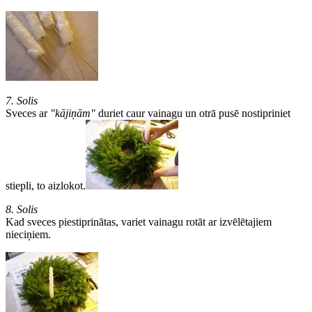
7. Solis
Sveces ar
"kājiņām"
duriet caur vainagu un otrā pusē nostipriniet
stiepli, to aizlokot.
8. Solis
Kad sveces piestiprinātas, variet vainagu rotāt ar izvēlētajiem
nieciņiem.