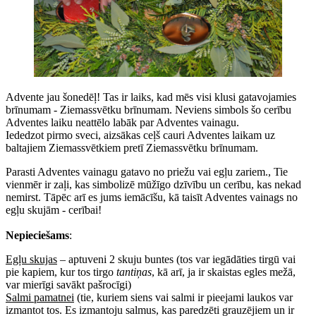
Advente jau šonedēļ! Tas ir laiks, kad mēs visi klusi gatavojamies
brīnumam - Ziemassvētku brīnumam. Neviens simbols šo cerību
Adventes laiku neattēlo labāk par Adventes vainagu.
Iededzot pirmo sveci, aizsākas ceļš cauri Adventes laikam uz
baltajiem Ziemassvētkiem pretī Ziemassvētku brīnumam.
Parasti Adventes vainagu gatavo no priežu vai egļu zariem., Tie
vienmēr ir zaļi, kas simbolizē mūžīgo dzīvību un cerību, kas nekad
nemirst. Tāpēc arī es jums iemācīšu, kā taisīt Adventes vainags no
egļu skujām - cerībai!
Nepieciešams
:
Egļu skujas
– aptuveni 2 skuju buntes (tos var iegādāties tirgū vai
pie kapiem, kur tos tirgo
tantiņas
, kā arī, ja ir skaistas egles mežā,
var mierīgi savākt pašrocīgi)
Salmi pamatnei
(tie, kuriem siens vai salmi ir pieejami laukos var
izmantot tos. Es izmantoju salmus, kas paredzēti grauzējiem un ir