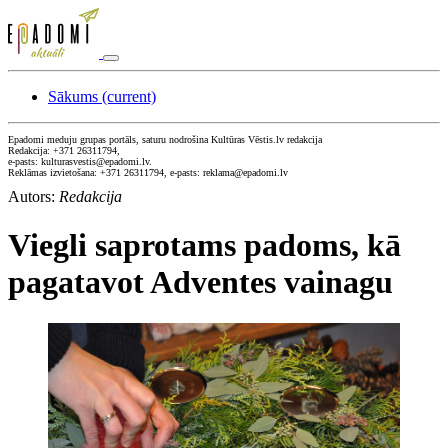
Sākums
(current)
Epadomi meduju grupas portāls, saturu nodrošina Kultūras Vēstis.lv redakcija
Redakcija: +371 26311794,
e-pasts: kulturasvestis@epadomi.lv.
Reklāmas izvietošana: +371 26311794, e-pasts: reklama@epadomi.lv
Autors:
Redakcija
Viegli saprotams padoms, kā
pagatavot Adventes vainagu