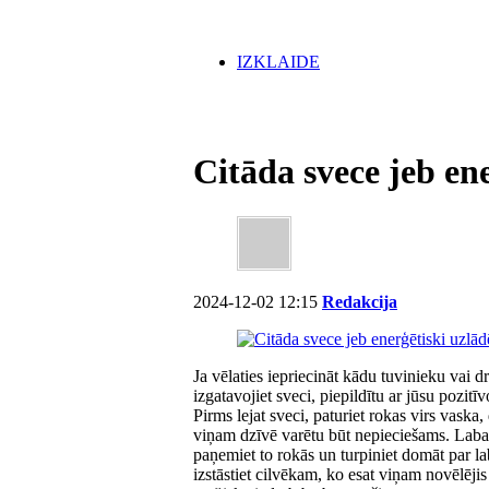
IZKLAIDE
Citāda svece jeb en
2024-12-02 12:15
Redakcija
Ja vēlaties iepriecināt kādu tuvinieku vai
izgatavojiet sveci, piepildītu ar jūsu pozitīv
Pirms lejat sveci, paturiet rokas virs vask
viņam dzīvē varētu būt nepieciešams. Laba v
paņemiet to rokās un turpiniet domāt par l
izstāstiet cilvēkam, ko esat viņam novēlēji