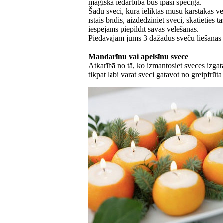
mağiskā iedarbība būs īpaši spēcīga.
Šādu sveci, kurā ieliktas mūsu karstākās vē
īstais brīdis, aizdedziniet sveci, skatieties 
iespējams piepildīt savas vēlēšanās.
Piedāvājam jums 3 dažādus sveču liešanas 
Mandarīnu vai apelsīnu svece
Atkarībā no tā, ko izmantosiet sveces izgat
tikpat labi varat sveci gatavot no greipfrūt