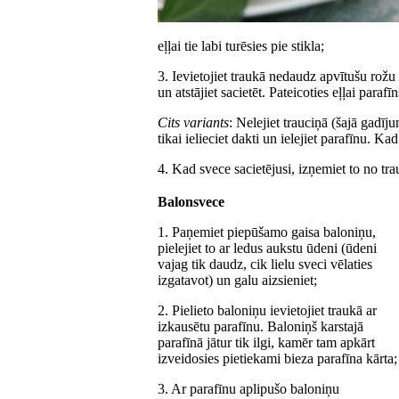
eļļai tie labi turēsies pie stikla;
3. Ievietojiet traukā nedaudz apvītušu rožu z
un atstājiet sacietēt. Pateicoties eļļai para
Cits variants
: Nelejiet trauciņā (šajā gadīj
tikai ielieciet dakti un ielejiet parafīnu. Ka
4. Kad svece sacietējusi, izņemiet to no tra
Balonsvece
1. Paņemiet piepūšamo gaisa baloniņu,
pielejiet to ar ledus aukstu ūdeni (ūdeni
vajag tik daudz, cik lielu sveci vēlaties
izgatavot) un galu aizsieniet;
2. Pielieto baloniņu ievietojiet traukā ar
izkausētu parafīnu. Baloniņš karstajā
parafīnā jātur tik ilgi, kamēr tam apkārt
izveidosies pietiekami bieza parafīna kārta;
3. Ar parafīnu aplipušo baloniņu