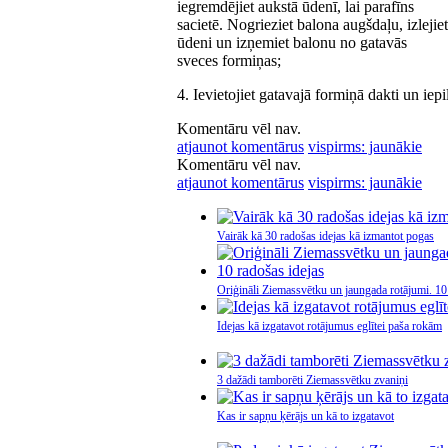
iegremdējiet aukstā ūdenī, lai parafīns
sacietē. Nogrieziet balona augšdaļu, izlejiet
ūdeni un izņemiet balonu no gatavās
sveces formiņas;
4. Ievietojiet gatavajā formiņā dakti un iep
Komentāru vēl nav.
atjaunot komentārus
vispirms: jaunākie
Komentāru vēl nav.
atjaunot komentārus
vispirms: jaunākie
Vairāk kā 30 radošas idejas kā izmantot pogas
Oriģināli Ziemassvētku un jaungada rotājumi. 10
Idejas kā izgatavot rotājumus eglītei paša rokām
3 dažādi tamborēti Ziemassvētku zvaniņi
Kas ir sapņu ķērājs un kā to izgatavot