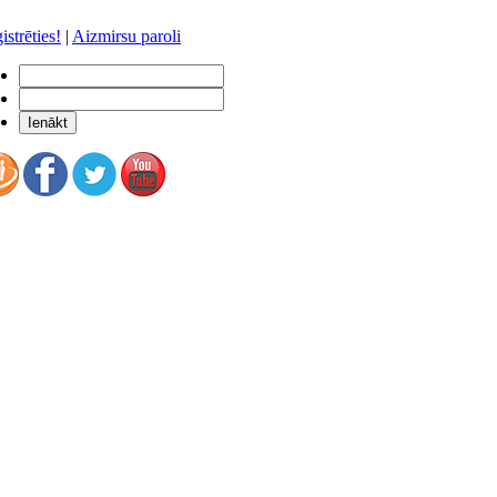
istrēties!
|
Aizmirsu paroli