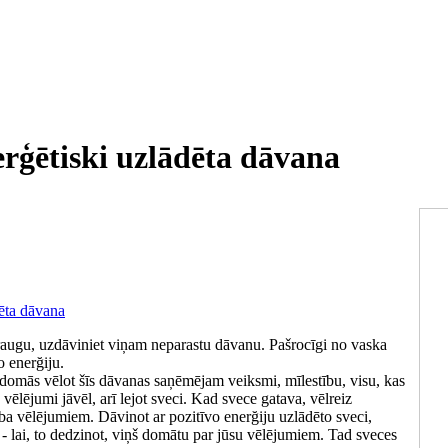
erģētiski uzlādēta dāvana
 draugu, uzdāviniet viņam neparastu dāvanu. Pašrocīgi no vaska
o enerğiju.
a, domās vēlot šīs dāvanas saņēmējam veiksmi, mīlestību, visu, kas
ēlējumi jāvēl, arī lejot sveci. Kad svece gatava, vēlreiz
aba vēlējumiem. Dāvinot ar pozitīvo enerğiju uzlādēto sveci,
s - lai, to dedzinot, viņš domātu par jūsu vēlējumiem. Tad sveces