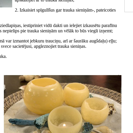
2. Izkaisiet spīgulīšus gar trauka sieniņām-, pateicoties
iedlapiņas, iestipriniet vidū dakti un ielejiet izkausētu parafīnu
fīns nepielips pie trauka sieniņām un vēlāk to būs viegli izņemt;
umā var izmantot jebkuru trauciņu, arī ar šaurāku augšdaļu) eļļu;
d svece sacietējusi, apgleznojiet trauka sieniņas.
uka.