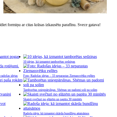
ildiet formiņu ar citas krāsas izkausētu parafīnu. Svece gatava!
10 idejas, kā izmantot tamborētas sedziņas
 radošas idejas
Foto: Radošas idejas – 33 neparastas Ziemassvētku eglītes
Tamborētas sniegpārsliņas. Shēmas un padomi soli pa solim
Skaisti svečturi no glāzēm un papīra 30 minūtēs
Radoša ideja: kā izmantot skārda bundžiņu attaisāmos