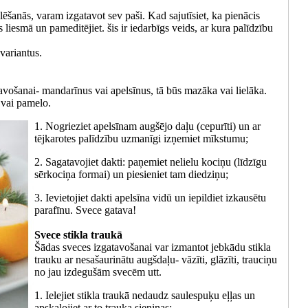
lēšanās, varam izgatavot sev paši. Kad sajutīsiet, ka pienācis
tās liesmā un pameditējiet. šis ir iedarbīgs veids, ar kura palīdzību
variantus.
avošanai- mandarīnus vai apelsīnus, tā būs mazāka vai lielāka.
a vai pamelo.
1. Nogrieziet apelsīnam augšējo daļu (cepurīti) un ar
tējkarotes palīdzību uzmanīgi izņemiet mīkstumu;
2. Sagatavojiet dakti: paņemiet nelielu kociņu (līdzīgu
sērkociņa formai) un piesieniet tam diedziņu;
3. Ievietojiet dakti apelsīna vidū un iepildiet izkausētu
parafīnu. Svece gatava!
Svece stikla traukā
Šādas sveces izgatavošanai var izmantot jebkādu stikla
trauku ar nesašaurinātu augšdaļu- vāzīti, glāzīti, trauciņu
no jau izdegušām svecēm utt.
1. Ielejiet stikla traukā nedaudz saulespuķu eļļas un
apskalojiet ar to trauka sieniņas;