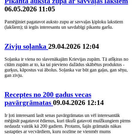
Pikantā aukstā zupa ar savvaļas lakšiem
06.05.2026 11:05
Pamēģiniet pagatavot auksto zupu ar savvaļas ķiploku lakstiem
(lakšiem); tā iegūs interesantu un savdabīgi pikantu garšu.
Zivju soļanka
29.04.2026 12:04
Soļanka ir viena no slavenākajām Krievijas zupām. Tā atšķiras no
citām zupām ar to, ka tai pievieno dažādus skābētus produktus -
gurķus, kāpostus vai ābolus. Soļanka var būt gan gaļas, gan sēņu,
gan zivju.
Receptes no 200 gadus vecas
pavārgrāmatas
09.04.2026 12:14
Ir ļoti interesanti lasīt senas pavārgrāmatas un vēl interesantāk
mēģināt pagatavot ēdienus, kuri tikuši gatavoti muižkungiem pirms
nedaudz vairāk kā 200 gadiem. Protams, šajās grāmatās nākas
sastapties ar vecvārdiem, kuru nozīme ne vienmēr mums