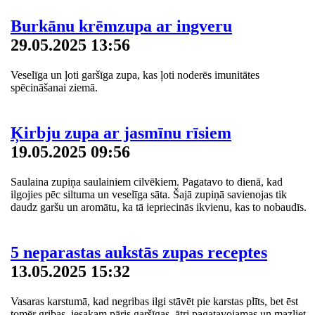
Burkānu krēmzupa ar ingveru
29.05.2025 13:56
Veselīga un ļoti garšīga zupa, kas ļoti noderēs imunitātes
spēcināšanai ziemā.
Ķirbju zupa ar jasmīnu rīsiem
19.05.2025 09:56
Saulaina zupiņa saulainiem cilvēkiem. Pagatavo to dienā, kad
ilgojies pēc siltuma un veselīga sāta. Šajā zupiņā savienojas tik
daudz garšu un aromātu, ka tā iepriecinās ikvienu, kas to nobaudīs.
5 neparastas aukstās zupas receptes
13.05.2025 15:32
Vasaras karstumā, kad negribas ilgi stāvēt pie karstas plīts, bet ēst
tomēr gribas, iesakam pāris garšīgas, ātri pagatavojamas un mazliet