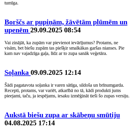
tumīga.
Borščs ar pupiņām, žāvētām plūmēm un
upenēm
29.09.2025 08:54
Vai zinājāt, ka zupām var pievienot ievārījumus? Protams, ne
visām, bet biešu zupām tas piešķir smalkākas garšas nianses. Pie
kam nav vajadzīga gaļa, līdz ar to zupa sanāk veģetāra.
Soļanka
09.09.2025 12:14
Šādi pagatavota soļanka ir varen sātīga, sildoša un brīnumgarda.
Recepti, protams, var variēt, atkarībā no tā, kādi produkti jums
pieejami, taču, ja iespējams, iesaku izmēģināt tieši šo zupas versiju.
Aukstā biešu zupa ar skābeņu smūtiju
04.08.2025 17:14