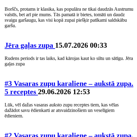
Borščs, protams ir klasika, kas populāra ne tikai daudzās Austrumu
valstīs, bet arī pie mums. Tās pamatā ir bietes, tomāti un daudz
svaigu garšaugu, kas visi kopā zupai piešķir patīkami saldskābu
garšu.
Jēra gaļas zupa
15.07.2026 00:33
Rudens periods ir tas laiks, kad kārojas kaut ko siltu un sātīgu. Jēra
gaļas zupa
#3 Vasaras zupu karaliene – aukstā zupa.
5 receptes
29.06.2026 12:53
Lūk, vēl dažas vasaras auksto zupu receptes tiem, kas vēlas
dažādot savu ēdienkarti ar atsvaidzinošiem un veselīgiem
ēdieniem.
#2 Vasaras zupu karaliene – aukstā zupa.