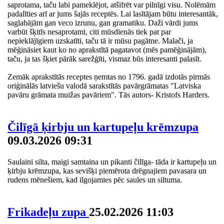
saprotama, taču labi pameklējot, atšifrēt var pilnīgi visu. Nolēmām
padalīties arī ar jums šajās receptēs. Lai lasītājam būtu interesantāk,
saglabājām gan veco izrunu, gan gramatiku. Daži vārdi jums
varbūt šķitīs nesaprotami, citi mūsdienās tiek pat par
nepieklājīgiem uzskatīti, taču tā ir mūsu pagātne. Malači, ja
mēģināsiet kaut ko no aprakstītā pagatavot (mēs pamēģinājām),
taču, ja tas šķiet pārāk sarežģīti, vismaz būs interesanti palasīt.
Zemāk aprakstītās receptes ņemtas no 1796. gadā izdotās pirmās
oriģinālās latviešu valodā sarakstītās pavārgrāmatas "Latviska
pavāru grāmata muižas pavāriem". Tās autors- Kristofs Harders.
Čilīgā ķirbju un kartupeļu krēmzupa
09.03.2026 09:31
Saulaini silta, maigi samtaina un pikanti čilīga- tāda ir kartupeļu un
ķirbju krēmzupa, kas sevišķi piemērota drēgnajiem pavasara un
rudens mēnešiem, kad ilgojamies pēc saules un siltuma.
Frikadeļu zupa
25.02.2026 11:03