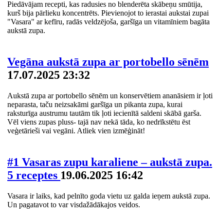
Piedāvājam recepti, kas radusies no blenderēta skābeņu smūtija,
kurš bija pārlieku koncentrēts. Pievienojot to ierastai aukstai zupai
"Vasara" ar kefīru, radās veldzējoša, garšīga un vitamīniem bagāta
aukstā zupa.
Vegāna aukstā zupa ar portobello sēnēm
17.07.2025 23:32
Aukstā zupa ar portobello sēnēm un konservētiem ananāsiem ir ļoti
neparasta, taču neizsakāmi garšīga un pikanta zupa, kurai
raksturīga austrumu tautām tik ļoti iecienītā saldeni skābā garša.
Vēl viens zupas pluss- tajā nav nekā tāda, ko nedrīkstētu ēst
veģetārieši vai vegāni. Atliek vien izmēģināt!
#1 Vasaras zupu karaliene – aukstā zupa.
5 receptes
19.06.2025 16:42
Vasara ir laiks, kad pelnīto goda vietu uz galda ieņem aukstā zupa.
Un pagatavot to var visdažādākajos veidos.