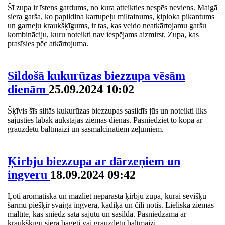
Šī zupa ir īstens gardums, no kura atteikties nespēs neviens. Maigā
siera garša, ko papildina kartupeļu miltainums, ķiploka pikantums
un garneļu kraukšķīgums, ir tas, kas veido neatkārtojamu garšu
kombināciju, kuru noteikti nav iespējams aizmirst. Zupa, kas
prasīsies pēc atkārtojuma.
Sildošā kukurūzas biezzupa vēsām
dienām
25.09.2024 10:02
Šķīvis šīs siltās kukurūzas biezzupas sasildīs jūs un noteikti liks
sajusties labāk aukstajās ziemas dienās. Pasniedziet to kopā ar
grauzdētu baltmaizi un sasmalcinātiem zeļumiem.
Ķirbju biezzupa ar dārzeņiem un
ingveru
18.09.2024 09:42
Ļoti aromātiska un mazliet neparasta ķirbju zupa, kurai sevišķu
šarmu piešķir svaigā ingvera, kadiķa un čili notis. Lieliska ziemas
maltīte, kas sniedz sāta sajūtu un sasilda. Pasniedzama ar
kraukšķīgu siera bageti vai grauzdētu baltmaizi.