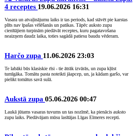
4 receptes
19.06.2026 16:31
Vasara un atvaļinājumu laiks ir tas periods, kad stāvēt pie karstas
plīts nav īpašas vēlēšanās un patikas. Tāpēc auksto zupu
cienītājiem turpinām piedāvāt receptes, kuru pagatavošana
neaizņem daudz laika, toties sagādā patiesu baudu vēderam.
Harčo zupa
11.06.2026 23:03
Te labāki būs klasiskie rīsi - tie ātrāk izvārās, un zupa kļūst
tumīgāka. Tomātu pasta noteikti jāapcep, un, ja kādam garšo, var
pielikt tomātus savā sulā.
Aukstā zupa
05.06.2026 00:47
Laukā jūtams vasaras tuvums un tas nozīmē, ka pienācis auksto
zupu laiks. Piedāvājam mūsu lasītājas Līgas Elmeres recepti.