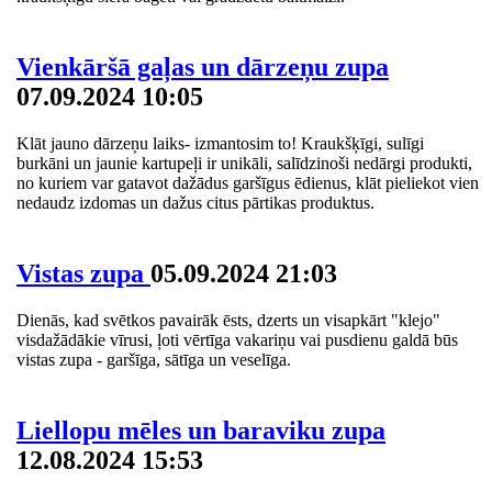
Vienkāršā gaļas un dārzeņu zupa
07.09.2024 10:05
Klāt jauno dārzeņu laiks- izmantosim to! Kraukšķīgi, sulīgi
burkāni un jaunie kartupeļi ir unikāli, salīdzinoši nedārgi produkti,
no kuriem var gatavot dažādus garšīgus ēdienus, klāt pieliekot vien
nedaudz izdomas un dažus citus pārtikas produktus.
Vistas zupa
05.09.2024 21:03
Dienās, kad svētkos pavairāk ēsts, dzerts un visapkārt "klejo"
visdažādākie vīrusi, ļoti vērtīga vakariņu vai pusdienu galdā būs
vistas zupa - garšīga, sātīga un veselīga.
Liellopu mēles un baraviku zupa
12.08.2024 15:53