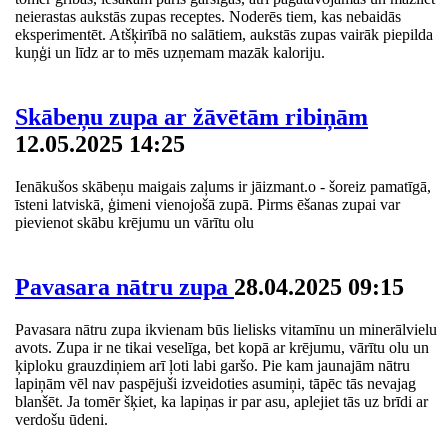
neierastas aukstās zupas receptes. Noderēs tiem, kas nebaidās
eksperimentēt. Atšķirībā no salātiem, aukstās zupas vairāk piepilda
kuņģi un līdz ar to mēs uzņemam mazāk kaloriju.
Skābeņu zupa ar žāvētām ribiņām
12.05.2025 14:25
Ienākušos skābeņu maigais zaļums ir jāizmant.o - šoreiz pamatīgā,
īsteni latviskā, ģimeni vienojošā zupā. Pirms ēšanas zupai var
pievienot skābu krējumu un vārītu olu
Pavasara nātru zupa
28.04.2025 09:15
Pavasara nātru zupa ikvienam būs lielisks vitamīnu un minerālvielu
avots. Zupa ir ne tikai veselīga, bet kopā ar krējumu, vārītu olu un
ķiploku grauzdiņiem arī ļoti labi garšo. Pie kam jaunajām nātru
lapiņām vēl nav paspējuši izveidoties asumiņi, tāpēc tās nevajag
blanšēt. Ja tomēr šķiet, ka lapiņas ir par asu, aplejiet tās uz brīdi ar
verdošu ūdeni.