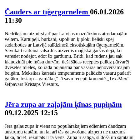
Čauders ar tīģergarnelēm
06.01.2026
11:30
Nedrīkstam aizmirst arī par Latvijas mazdārziņos atrodamajām
veltēm. Kartupeļi, burkāni, sīpoli un ķiploki lieliski spēj
sadarboties ar Latvijā salīdzinoši eksotiskajām tīģergarnelēm.
Savukārt sarkanā salsa Jūs aizvedīs maģiskā garšas dejā, ko
varēsiet nodejot, ēdot šo gardumu. Brīdī, kad rudens jau sāk
klaudzināt pie mūsu durvīm, tieši šādas receptes palīdz pārvarēt
dvēseles mieles, ko rada nojausma par vasaras nenovēršamajām
beigām. Meksikas karstais temperaments palīdzēs vasaru padarīt
garāku, tostarp – gardāku,” tā savu recepti komentē „Tex-Mex”
šefpavārs Kristaps Viesturs.
Jēra zupa ar zaļajām ķīnas pupiņām
09.12.2025 12:15
Jēra gaļas zupa ir viens no populārākajiem ēdieniem daudzām
austrumu tautām, un lai arī tās gatavošana aizņem ne mazums
laika, ticiet- rezultāts ir tā vērts. Zupa ir sātīga, sildoša un samtaini