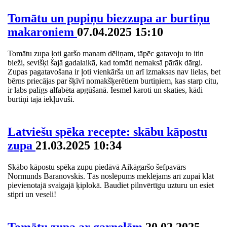
Tomātu un pupiņu biezzupa ar burtiņu
makaroniem
07.04.2025 15:10
Tomātu zupa ļoti garšo manam dēliņam, tāpēc gatavoju to itin
bieži, sevišķi šajā gadalaikā, kad tomāti nemaksā pārāk dārgi.
Zupas pagatavošana ir ļoti vienkārša un arī izmaksas nav lielas, bet
bērns priecājas par šķīvī nomakšķerētiem burtiņiem, kas starp citu,
ir labs palīgs alfabēta apgūšanā. Iesmel karoti un skaties, kādi
burtiņi tajā iekļuvuši.
Latviešu spēka recepte: skābu kāpostu
zupa
21.03.2025 10:34
Skābo kāpostu spēka zupu piedāvā Aikāgaršo šefpavārs
Normunds Baranovskis. Tās noslēpums meklējams arī zupai klāt
pievienotajā svaigajā ķiplokā. Baudiet pilnvērtīgu uzturu un esiet
stipri un veseli!
Tomātu zupa ar garnelēm
20.02.2025