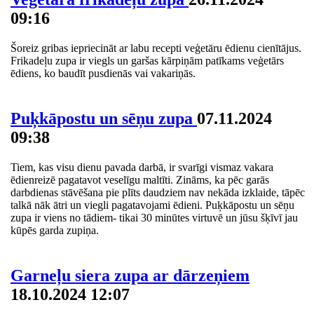
09:16
Šoreiz gribas iepriecināt ar labu recepti veģetāru ēdienu cienītājus.
Frikadeļu zupa ir viegls un garšas kārpiņām patīkams veģetārs
ēdiens, ko baudīt pusdienās vai vakariņās.
Puķkāpostu un sēņu zupa
07.11.2024
09:38
Tiem, kas visu dienu pavada darbā, ir svarīgi vismaz vakara
ēdienreizē pagatavot veselīgu maltīti. Zināms, ka pēc garās
darbdienas stāvēšana pie plīts daudziem nav nekāda izklaide, tāpēc
talkā nāk ātri un viegli pagatavojami ēdieni. Puķkāpostu un sēņu
zupa ir viens no tādiem- tikai 30 minūtes virtuvē un jūsu šķīvī jau
kūpēs garda zupiņa.
Garneļu siera zupa ar dārzeņiem
18.10.2024 12:07