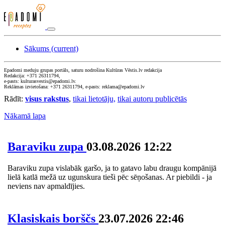
Sākums
(current)
Epadomi meduju grupas portāls, saturu nodrošina Kultūras Vēstis.lv redakcija
Redakcija: +371 26311794,
e-pasts: kulturasvestis@epadomi.lv.
Reklāmas izvietošana: +371 26311794, e-pasts: reklama@epadomi.lv
Rādīt:
visus rakstus
,
tikai lietotāju,
tikai autoru publicētās
Nākamā lapa
Baraviku zupa
03.08.2026 12:22
Baraviku zupa vislabāk garšo, ja to gatavo labu draugu kompānijā
lielā katlā mežā uz ugunskura tieši pēc sēņošanas. Ar piebildi - ja
neviens nav apmaldījies.
Klasiskais borščs
23.07.2026 22:46