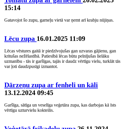
15:14
Gatavojot šo zupu, garneļu vietā var ņemt arī krabju nūjiņas.
Lēcu zupa
16.01.2025 11:09
Lēcas vēstures gaitā ir piedzīvojušas gan uzvaras gājienu, gan
kritušas nežēlastībā. Patiesībā lēcas būtu pelnījušas lielāku
uzmanību - tās ir garšīgas, tajās ir daudz vērtīgu vielu, turklāt tās
var ļoti daudzpusīgi izmantot.
Dārzeņu zupa ar fenheli un kāli
13.12.2024 09:45
Garšīga, sātīga un veselīga veģetāra zupa, kas darbojas kā īsts
vērtīgu uzturvielu kokteilis.
Veģetārā frikadeļu zupa
26.11.2024