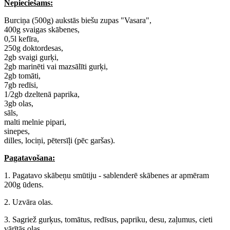
Nepieciešams:
Burciņa (500g) aukstās biešu zupas "Vasara",
400g svaigas skābenes,
0,5l kefīra,
250g doktordesas,
2gb svaigi gurķi,
2gb marinēti vai mazsālīti gurķi,
2gb tomāti,
7gb redīsi,
1/2gb dzeltenā paprika,
3gb olas,
sāls,
malti melnie pipari,
sinepes,
dilles, lociņi, pētersīļi (pēc garšas).
Pagatavošana:
1. Pagatavo skābeņu smūtiju - sablenderē skābenes ar apmēram
200g ūdens.
2. Uzvāra olas.
3. Sagriež gurķus, tomātus, redīsus, papriku, desu, zaļumus, cieti
vārītās olas.