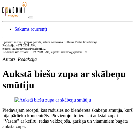
Sākums
(current)
Epadomi meduju grupas portāls, saturu nodrošina Kultūras Vēstis.lv redakcija
Redakcija: +371 26311794,
e-pasts: kulturasvestis@epadomi.lv.
Reklāmas izvietošana: +371 26311794, e-pasts: reklama@epadomi.lv
Autors:
Redakcija
Aukstā biešu zupa ar skābeņu
smūtiju
Piedāvājam recepti, kas radusies no blenderēta skābeņu smūtija, kurš
bija pārlieku koncentrēts. Pievienojot to ierastai aukstai zupai
"Vasara" ar kefīru, radās veldzējoša, garšīga un vitamīniem bagāta
aukstā zupa.