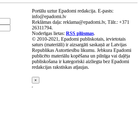
Portālu uztur Epadomi redakcija. E-pasts:
info@epadomi.lv
Reklāmas daļa: reklama@epadomi.lv, Tālr.: +371
26311794.
Noderīgas lietas:
RSS plūsmas
.
© 2010-2021, Epadomi publiskotais, ievietotais
saturs (materiāli) ir aizsargāti saskaņā ar Latvijas
Republikas Autortiesību likumu. Jebkura Epadomi
publicēto materiālu kopēšana un pilnīga vai daļēja
publiskošana ir kategoriski aizliegta bez Epadomi
redakcijas rakstiskas atļaujas.
×