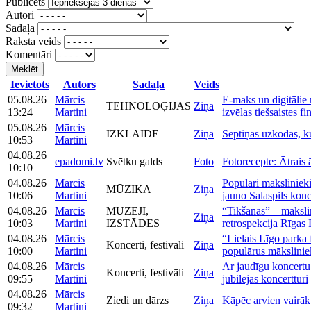
Publicēts
Autori
Sadaļa
Raksta veids
Komentāri
Meklēt
Ievietots
Autors
Sadaļa
Veids
05.08.26
Mārcis
E-maks un digitālie 
TEHNOLOĢIJAS
Ziņa
13:24
Martini
izvēlas tiešsaistes f
05.08.26
Mārcis
IZKLAIDE
Ziņa
Septiņas uzkodas, ku
10:53
Martini
04.08.26
epadomi.lv
Svētku galds
Foto
Fotorecepte: Ātrais 
10:10
04.08.26
Mārcis
Populāri māksliniek
MŪZIKA
Ziņa
10:06
Martini
jauno Salaspils konc
04.08.26
Mārcis
MUZEJI,
“Tikšanās” – māksl
Ziņa
10:03
Martini
IZSTĀDES
retrospekcija Rīgas
04.08.26
Mārcis
“Lielais Līgo parka 
Koncerti, festivāli
Ziņa
10:00
Martini
populārus mākslinie
04.08.26
Mārcis
Ar jaudīgu koncertu
Koncerti, festivāli
Ziņa
09:55
Martini
jubilejas koncerttūri
04.08.26
Mārcis
Ziedi un dārzs
Ziņa
Kāpēc arvien vairāk 
09:32
Martini