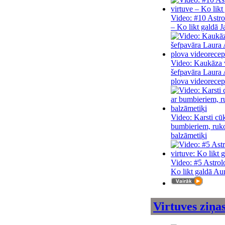
Video: #10 Astro
– Ko likt galdā 
Video: Kaukāza v
šefpavāra Laura 
plova videorecep
Video: Karsti cūk
bumbieriem, ruk
balzāmetiķi
Video: #5 Astrol
Ko likt galdā A
Virtuves ziņa