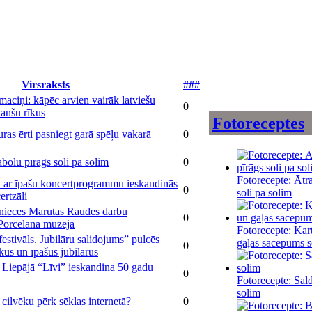
Virsraksts
###
maciņi: kāpēc arvien vairāk latviešu
0
inanšu rīkus
Fotoreceptes
ras ērti pasniegt garā spēļu vakarā
0
ābolu pīrāgs soli pa solim
0
Fotorecepte: Ātra
i ar īpašu koncertprogrammu ieskandinās
0
soli pa solim
ertzāli
inieces Marutas Raudes darbu
0
 Porcelāna muzejā
Fotorecepte: Kart
festivāls. Jubilāru salidojums” pulcēs
gaļas sacepums s
0
kus un īpašus jubilārus
 Liepājā “Līvi” ieskandina 50 gadu
0
Fotorecepte: Sald
solim
cilvēku pērk sēklas internetā?
0