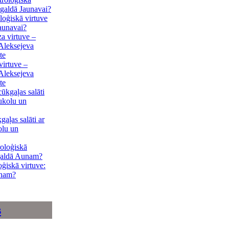
loģiskā virtuve
Jaunavai?
irtuve –
Aleksejeva
te
gaļas salāti ar
olu un
oģiskā virtuve:
unam?
s