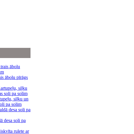
is ābolu pīrāgs
upeļu, siļķu un
oli pa solim
ā desa soli pa