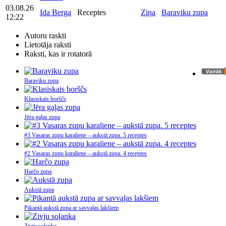
03.08.26
Ida Berga
Receptes
Ziņa
Baraviku zupa
12:22
Autoru raskti
Lietotāja raksti
Raksti, kas ir rotatorā
Baraviku zupa
Klasiskais borščs
Jēra gaļas zupa
#3 Vasaras zupu karaliene – aukstā zupa. 5 receptes
#2 Vasaras zupu karaliene – aukstā zupa. 4 receptes
Harčo zupa
Aukstā zupa
Pikantā aukstā zupa ar savvaļas lakšiem
Zivju soļanka