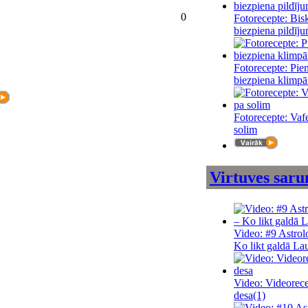
0
Fotorecepte: Bisk
biezpiena pildīj
Fotorecepte: Pie
biezpiena klimpā
Fotorecepte: Vafe
solim
Virtuves saru
Video: #9 Astrol
Ko likt galdā La
Video: Videorece
desa
(1)