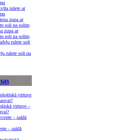
vīta rulete ar
umu
na zupa ar
m soli pa solim
ļu rulete soli pa
nas
oģiskā virtuve –
uvai?
pte – saldā