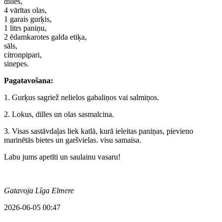
dilles,
4 vārītas olas,
1 garais gurķis,
1 litrs paniņu,
2 ēdamkarotes galda etiķa,
sāls,
citronpipari,
sinepes.
Pagatavošana:
1. Gurķus sagriež nelielos gabaliņos vai salmiņos.
2. Lokus, dilles un olas sasmalcina.
3. Visas sastāvdaļas liek katlā, kurā ieleitas paniņas, pievieno
marinētās bietes un garšvielas. visu samaisa.
Labu jums apetīti un saulainu vasaru!
Gatavoja Līga Elmere
2026-06-05 00:47