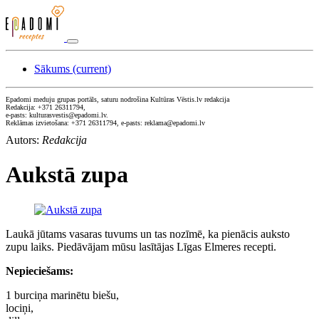
Sākums
(current)
Epadomi meduju grupas portāls, saturu nodrošina Kultūras Vēstis.lv redakcija
Redakcija: +371 26311794,
e-pasts: kulturasvestis@epadomi.lv.
Reklāmas izvietošana: +371 26311794, e-pasts: reklama@epadomi.lv
Autors:
Redakcija
Aukstā zupa
Laukā jūtams vasaras tuvums un tas nozīmē, ka pienācis auksto
zupu laiks. Piedāvājam mūsu lasītājas Līgas Elmeres recepti.
Nepieciešams:
1 burciņa marinētu biešu,
lociņi,