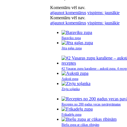
Komentāru vēl nav.
atjaunot komentārus
vispirms: jaunākie
Komentāru vēl nav.
atjaunot komentārus
vispirms: jaunākie
Baraviku zupa
Jēra gaļas zupa
#2 Vasaras zupu karaliene – aukstā zupa. 4 recep
Aukstā zupa
Zivju soļanka
Receptes no 200 gadus vecas pavārgrāmatas
Frikadeļu zupa
Biešu zupa ar cūkas ribiņām