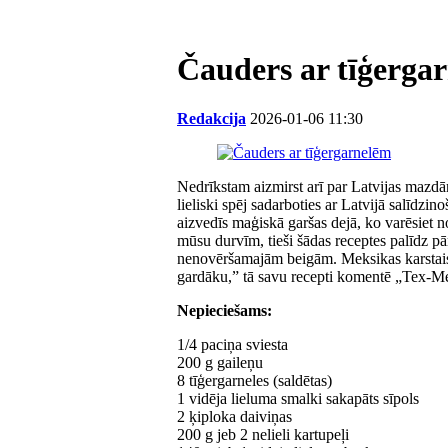
Čauders ar tīģerga
Redakcija
2026-01-06 11:30
Nedrīkstam aizmirst arī par Latvijas mazdā
lieliski spēj sadarboties ar Latvijā salīdzi
aizvedīs maģiskā garšas dejā, ko varēsiet n
mūsu durvīm, tieši šādas receptes palīdz p
nenovēršamajām beigām. Meksikas karstais 
gardāku,” tā savu recepti komentē „Tex-Me
Nepieciešams:
1/4 paciņa sviesta
200 g gaileņu
8 tīģergarneles (saldētas)
1 vidēja lieluma smalki sakapāts sīpols
2 ķiploka daiviņas
200 g jeb 2 nelieli kartupeļi