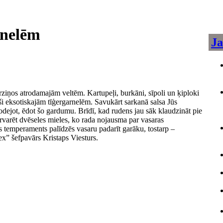
rnelēm
Ja
rziņos atrodamajām veltēm. Kartupeļi, burkāni, sīpoli un ķiploki
noši eksotiskajām tīģergarnelēm. Savukārt sarkanā salsa Jūs
odejot, ēdot šo gardumu. Brīdī, kad rudens jau sāk klaudzināt pie
ārvarēt dvēseles mieles, ko rada nojausma par vasaras
temperaments palīdzēs vasaru padarīt garāku, tostarp –
x” šefpavārs Kristaps Viesturs.