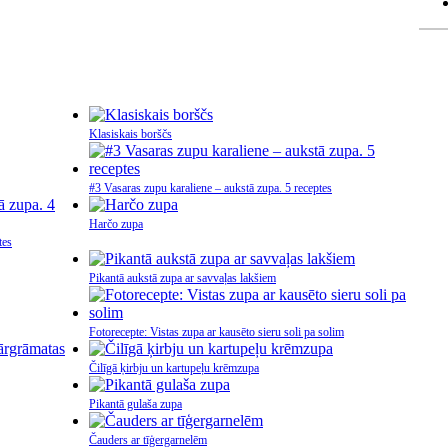
Klasiskais borščs
#3 Vasaras zupu karaliene – aukstā zupa. 5 receptes
Harčo zupa
tes
Pikantā aukstā zupa ar savvaļas lakšiem
Fotorecepte: Vistas zupa ar kausēto sieru soli pa solim
Čilīgā ķirbju un kartupeļu krēmzupa
Pikantā gulaša zupa
Čauders ar tīģergarnelēm