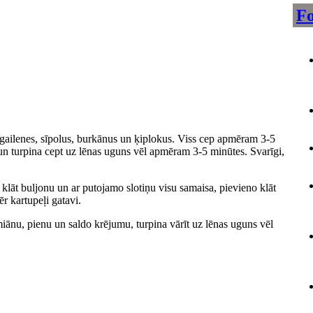
Fo
o gailenes, sīpolus, burkānus un ķiplokus. Viss cep apmēram 3-5
 un turpina cept uz lēnas uguns vēl apmēram 3-5 minūtes. Svarīgi,
j klāt buljonu un ar putojamo slotiņu visu samaisa, pievieno klāt
r kartupeļi gatavi.
imiānu, pienu un saldo krējumu, turpina vārīt uz lēnas uguns vēl