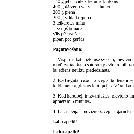
140 g jeb 1 vidēja lieluma burkāns
400 g dārzeņu vai vistas buljons
200 g piena
200 g saldā krējuma
3 tējkarotes miltu
1 zariņš timiāna
sāls pēc garšas
pipari pēc garšas
Pagatavošana:
1. Vispirms katlā izkausē sviestu, pievien
minūtes, tad katla saturam pievieno miltus
lai ēdiens netiktu piededzināts.
2. Kad iegūtā masa ir apcepta, tai lēnām le
kubiciņos sagrieztus kartupeļus. Vāra, kamē
3. Kad kartupeļi ir izvārījušies, pievieno t
apmēram 5 minūtes.
4. Pašās beigās pievieno saceptas garneles.
Labu apetīti!
Labu apetīti!