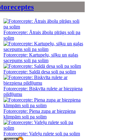
toreceptes
Fotorecepte: Ātrais ābolu pīrāgs soli pa
solim
Fotorecepte: Kartupeļu, siļķu un gaļas
sacepums soli pa solim
Fotorecepte: Saldā desa soli pa solim
Fotorecepte: Biskvīta rulete ar biezpiena
pildījumu
Fotorecepte: Piena zupa ar biezpiena
klimpām soli pa solim
Fotorecepte: Vafeļu rulete soli pa solim