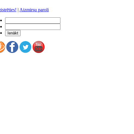
istrēties!
|
Aizmirsu paroli