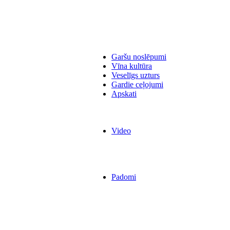
Garšu noslēpumi
Vīna kultūra
Veselīgs uzturs
Gardie ceļojumi
Apskati
Video
Padomi