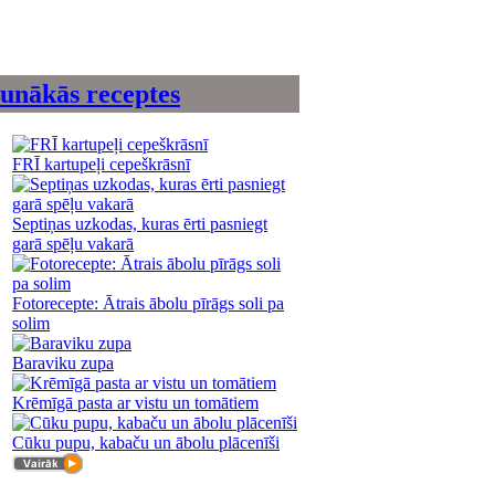
unākās receptes
FRĪ kartupeļi cepeškrāsnī
Septiņas uzkodas, kuras ērti pasniegt
garā spēļu vakarā
Fotorecepte: Ātrais ābolu pīrāgs soli pa
solim
Baraviku zupa
Krēmīgā pasta ar vistu un tomātiem
Cūku pupu, kabaču un ābolu plācenīši