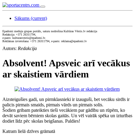
Sākums
(current)
Epadomi meduju grupas portāls, saturu nodrošina Kultūras Vēstis.lv redakcija
Redakcija: +371 26311794,
e-pasts: kulturasvestis@epadomi.lv.
Reklāmas izvietošana: +371 26311794, e-pasts: reklama@epadomi.lv
Autors:
Redakcija
Absolvent! Apsveic arī vecākus
ar skaistiem vārdiem
Aizsteigušies gadi, un pirmklasnieki ir izauguši, bet vecāku sirdīs ir
palicis pirmais smaids, pirmais vārds un pirmais solis.
Šodien gribam pateikties tieši vecākiem par gādību un rūpēm, ko
devāt saviem bērniem skolas gaitās. Un vēl vairāk spēka un izturības
dodiet līdz pēc skolas beigšanas. Paldies!
Katram lielā dzīves grāmatā