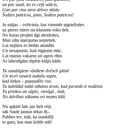
un par sauli, ko es ceļā saticis,
Gan par visu savu dzīves stāstu
Šodien pateicos, jums, šodien pateicos!
Jo mājas – svētvieta, kur vienmēr atgriežoties
uz pieres miers un klusums roku liek.
No kuras projām ilgi atrodoties,
Man silta starojuma nepietiek.
Lai nejūtos es bēdās atraidīts
Un nesaprasts, kad rūgtums māc.
Lai manus vakarus un agros rītus
Ar labestīgām rūpēm klājis kāds.
Tu saudzīgiem vārdiem dvēseli glāsti
Un iecel vasarā zudušu sapni,
kad liekas – pazaudēts viss.
Tu tumšākā naktī siltuma avots, kad pavards ir nodzisis
Tu priekos un sāpēs, vienīgā , māt,
No dzīvības sākuma esi mums klāt.
Nu apkārt šalc jau lieli vēji,
sāk Saule jaunas tekas tīt,-
Paldies tev, māt, ka izauklēji
to garu, kas man krūtīs mīt!