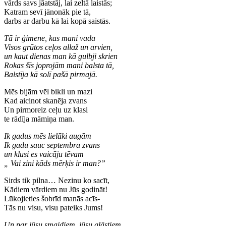
vārds savs jāatstāj, lai zeltā laistās;
Katram sevī jānonāk pie tā,
darbs ar darbu kā lai kopā saistās.
Tā ir ģimene, kas mani vada
Visos grūtos ceļos allaž un arvien,
un kaut dienas man kā gulbji skrien
Rokas šīs joprojām mani balsta tā,
Balstīja kā solī pašā pirmajā.
Mēs bijām vēl bikli un mazi
Kad aicinot skanēja zvans
Un pirmoreiz ceļu uz klasi
te rādīja māmiņa man.
Ik gadus mēs lielāki augām
Ik gadu sauc septembra zvans
un klusi es vaicāju tēvam
„ Vai zini kāds mērķis ir man?”
Sirds tik pilna… Nezinu ko sacīt,
Kādiem vārdiem nu Jūs godināt!
Lūkojieties šobrīd manās acīs-
Tās nu visu, visu pateiks Jums!
Un par jūsu smaidiem, jūsu glāstiem,