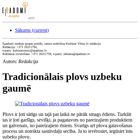
Sākums
(current)
Epadomi meduju grupas portāls, saturu nodrošina Kultūras Vēstis.lv redakcija
Redakcija: +371 26311794,
e-pasts: kulturasvestis@epadomi.lv.
Reklāmas izvietošana: +371 26311794, e-pasts: reklama@epadomi.lv
Autors:
Redakcija
Tradicionālais plovs uzbeku
gaumē
Plovs ir ļoti sātīgs un tajā pat laikā ne pārāk smags ēdiens. Turklāt
tas ir ļoti garšīgs, sevišķi, ja pagatavots no pareizajiem produktiem
un galvenais, no pareizajiem rīsiem. Svarīgs arī plova gatavošanas
process un noteikta sastāvdaļu secība. Ja to ievērosiet, iegūsiet īstu
uzbeku plovu.