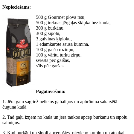
Nepieciešams:
500 g Gourmet plova rīsu,
500 g treknas jērgaļas šķiņķa bez kaula,
300 g burkānu,
300 g sīpolu,
3 galviņas ķiploku,
1 ēdamkarote sausa kumīna,
100 g gaišo rozīnņu,
100 g vārītu turku zirņu,
sviests pēc garšas,
sāls pēc garšas.
Pagatavošana:
1. Jēra gaļu sagriež nelielos gabaliņos un apbrūnina sakarsētā
čuguna katlā.
2. Tad gaļu izņem no katla un jēra taukos apcep burkānu un sīpolu
salmiņus.
3. Kad burkāni un sīpoli apcepušies, pievieno kumīnu un atpakaļ