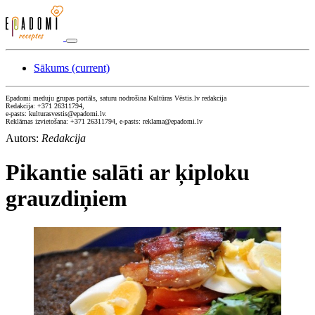
Sākums
(current)
Epadomi meduju grupas portāls, saturu nodrošina Kultūras Vēstis.lv redakcija
Redakcija: +371 26311794,
e-pasts: kulturasvestis@epadomi.lv.
Reklāmas izvietošana: +371 26311794, e-pasts: reklama@epadomi.lv
Autors:
Redakcija
Pikantie salāti ar ķiploku
grauzdiņiem