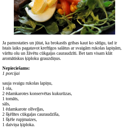
Ja pamostaties un jūtat, ka brokastīs gribas kaut ko sātīgu, tad ir
īstais laiks pagatavot kreftīgos salātus ar svaigām rukolas lapiņām,
vārītu olu un žāvētu cūkgaļas cauraudzīti. Bet tam visam klāt
aromātiskus ķiploku grauzdiņus.
Nepieciešams:
1 porcijai
sauja svaigu rukolas lapiņu,
1 ola,
2 ēdamkarotes konservētas kukurūzas,
1 tomāts,
sāls,
1 ēdamkarote olīveļļas,
2 šķēlītes cūkgaļas cauraudzīša,
1 šķēle rupjmaizes,
1 daiviņa ķiploka.