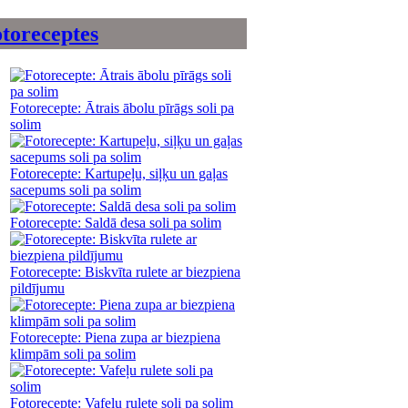
toreceptes
Fotorecepte: Ātrais ābolu pīrāgs soli pa
solim
Fotorecepte: Kartupeļu, siļķu un gaļas
sacepums soli pa solim
Fotorecepte: Saldā desa soli pa solim
Fotorecepte: Biskvīta rulete ar biezpiena
pildījumu
Fotorecepte: Piena zupa ar biezpiena
klimpām soli pa solim
Fotorecepte: Vafeļu rulete soli pa solim