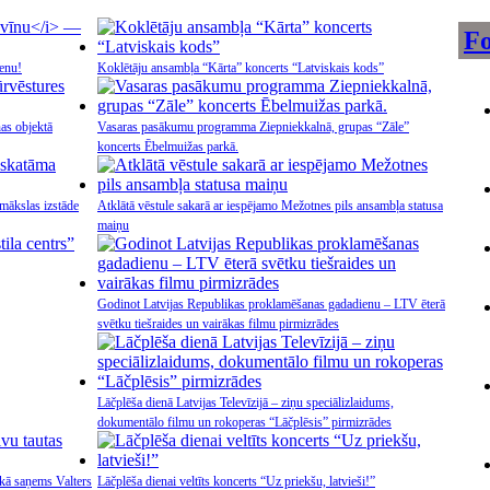
Fo
enu!
Koklētāju ansambļa “Kārta” koncerts “Latviskais kods”
ņas objektā
Vasaras pasākumu programma Ziepniekkalnā, grupas “Zāle”
koncerts Ēbelmuižas parkā.
mākslas izstāde
Atklātā vēstule sakarā ar iespējamo Mežotnes pils ansambļa statusa
maiņu
Godinot Latvijas Republikas proklamēšanas gadadienu – LTV ēterā
svētku tiešraides un vairākas filmu pirmizrādes
Lāčplēša dienā Latvijas Televīzijā – ziņu speciālizlaidums,
dokumentālo filmu un rokoperas “Lāčplēsis” pirmizrādes
ikā saņems Valters
Lāčplēša dienai veltīts koncerts “Uz priekšu, latvieši!”