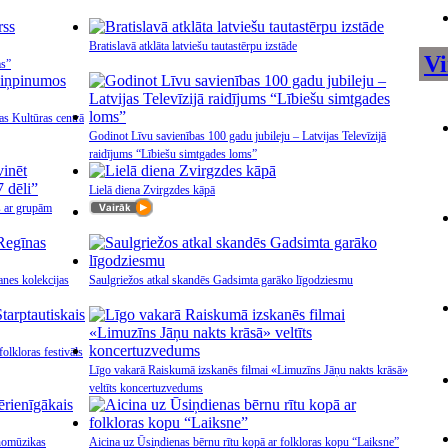
Bratislavā atklāta latviešu tautastērpu izstāde
Vi
ms”
as Kultūras centrā
Godinot Līvu savienības 100 gadu jubileju – Latvijas Televīzijā
raidījums “Lībiešu simtgades loms”
Lielā diena Zvirgzdes kāpā
s ar grupām
nes kolekcijas
Saulgriežos atkal skandēs Gadsimta garāko līgodziesmu
olkloras festivāls
Līgo vakarā Raiskumā izskanēs filmai «Limuzīns Jāņu nakts krāsā»
veltīts koncertuzvedums
tnomūzikas
Aicina uz Ūsiņdienas bērnu rītu kopā ar folkloras kopu “Laiksne”