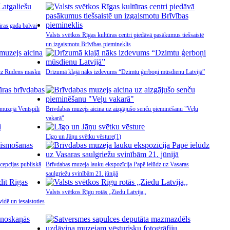
ūras gada balvai
Valsts svētkos Rīgas kultūras centri piedāvā pasākumus tiešsaistē
un izgaismotu Brīvības piemineklis
a uz Rudens masku
Drīzumā klajā nāks izdevums “Dzimtu ģerboņi mūsdienu Latvijā”
muzejā Ventspilī
Brīvdabas muzejs aicina uz aizgājušo senču pieminēšanu "Veļu
vakarā"
Līgo un Jāņu svētku vēsture
(1)
cepcijas publiskā
Brīvdabas muzeja lauku ekspozīcija Papē ielūdz uz Vasaras
saulgriežu svinībām 21. jūnijā
Valsts svētkos Rīgu rotās „Ziedu Latvija,,
idē un iesaistoties