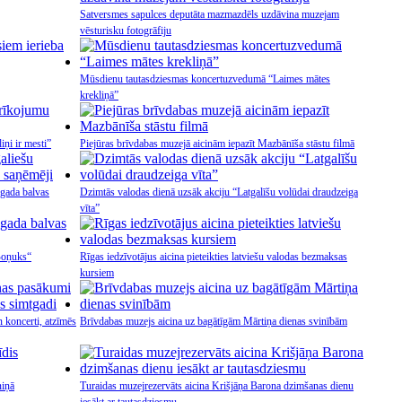
Satversmes sapulces deputāta mazmazdēls uzdāvina muzejam
vēsturisku fotogrāfiju
Mūsdienu tautasdziesmas koncertuzvedumā “Laimes mātes
krekliņā”
iņi ir mesti”
Piejūras brīvdabas muzejā aicinām iepazīt Mazbānīša stāstu filmā
 gada balvas
Dzimtās valodas dienā uzsāk akciju “Latgalīšu volūdai draudzeiga
vīta”
“Boņuks“
Rīgas iedzīvotājus aicina pieteikties latviešu valodas bezmaksas
kursiem
 koncerti, atzīmēs
Brīvdabas muzejs aicina uz bagātīgām Mārtiņa dienas svinībām
niņā
Turaidas muzejrezervāts aicina Krišjāņa Barona dzimšanas dienu