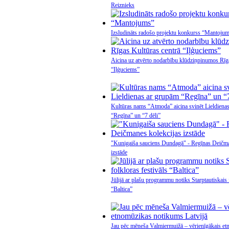
Reiznieks
Izsludināts radošo projektu konkurss “Mantoju
Aicina uz atvērto nodarbību klūdziņpinumos Rīg
“Iļģuciems”
Kultūras nams “Atmoda” aicina svinēt Lieldiena
“Regīna” un “7 dēli”
"Kunigaiša sauciens Dundagā" - Regīnas Deičma
izstāde
Jūlijā ar plašu programmu notiks Starptautiskais f
“Baltica”
Jau pēc mēneša Valmiermuižā – vērienīgākais e