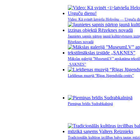
Video: Kā svinēt
latviešu Helovīnu
— Urguču di
Jaunietes sapnis pārtop jaunā kultūrvēstures izzi
Rēzeknes novadā
Mākslas galerijā ”MuseumLV” apskatāma tekstil
„SAKNES”
Lieldienas muzejā “Rīgas Jūgendstila centrs”
Piemiņas brīdis Sudrabkalniņā
Tradicionālās kultūras izcilības balvu tautas mūz