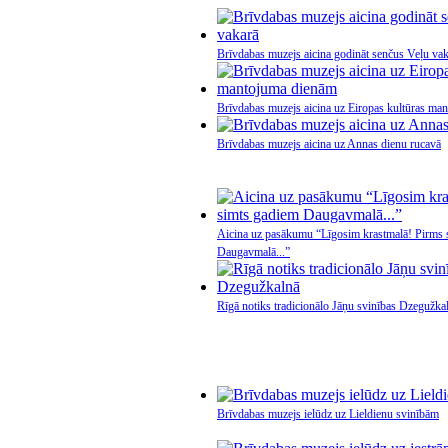
Brīvdabas muzejs aicina godināt senčus Veļu va
Brīvdabas muzejs aicina uz Eiropas kultūras ma
Brīvdabas muzejs aicina uz Annas dienu rucavā
Aicina uz pasākumu “Līgosim krastmalā! Pirms 
Daugavmalā...”
Rīgā notiks tradicionālo Jāņu svinības Dzegužka
Brīvdabas muzejs ielūdz uz Lieldienu svinībām