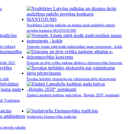
Noslēdzies Latvijas mākslas un dizaina skolu audzēkņu radošo
projektu konkurss MANTOJUMS
ešu folklorā
Ventspils Amatu mājā ienāk tradicionālais tautas instruments - kokle
tivāls 2021
Dziesmu un deju svētku padome atbalsta e-dziesmusvētku konceptu
s sēde
Šovakar tiešrādes ekskursija par valstiskuma ideju pēctecīgumu
Zināmi Latgaliešu kultūras gada balvas „Boņuks 2020“ nominanti
ādi “Gadskārtu
Senlatviešu Ziemassvētku tradīcijas
es latviešu valodas