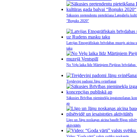
Sākusies pretendentu pieteikšana Latgaliešu kult
“Boņuks 2020“
Latvijas Etnogrāfiskais brīvdabas muzejs aicin
taku
No Veļu laika līdz Mārtiņiem Piejūras brīvdabas 
Trejdeviņi padomi Jāņu svinēšanai
Sākusies Brīvības pieminekļa izgaismošanas kon
ap
Līgo un Jāņu noskaņas aicina baudīt Rīgas pilsētv
aktivitātēs
Video: “Goda vārti” valsts svētku noskaņās