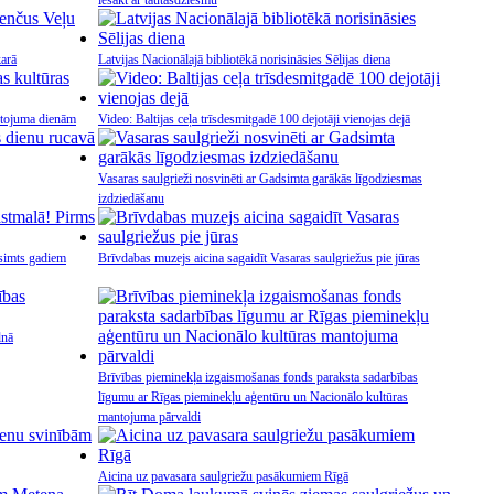
iesākt ar tautasdziesmu
karā
Latvijas Nacionālajā bibliotēkā norisināsies Sēlijas diena
ntojuma dienām
Video: Baltijas ceļa trīsdesmitgadē 100 dejotāji vienojas dejā
Vasaras saulgrieži nosvinēti ar Gadsimta garākās līgodziesmas
izdziedāšanu
simts gadiem
Brīvdabas muzejs aicina sagaidīt Vasaras saulgriežus pie jūras
lnā
Brīvības pieminekļa izgaismošanas fonds paraksta sadarbības
līgumu ar Rīgas pieminekļu aģentūru un Nacionālo kultūras
mantojuma pārvaldi
Aicina uz pavasara saulgriežu pasākumiem Rīgā