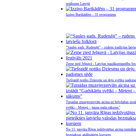
notikums Latvijā
Izziņo Barikādēm – 31 programmu
“Saules gads. Rudenāji” – rudens tradīcijas latvi
Zeme zied Jelgavā - Latvijas mazākumtautību fes
Tiešraidē notiks Dziesmu un deju svētku padome
Turaidas muzejrezervāts aicina uz brīvdabas izst
svētki – Meteņi – jauna gada sākums”
No 11. janvāra Rīgas iedzīvotājus aicina pieteikti
bezmaksas attālinātiem kursiem