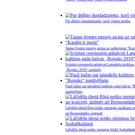
Par dūšīgo dundadznieku, kurš visiem ierieba
Tautas frontes muzejs aicina uz sarīkojumu “Kaul
Svinīgā ceremonijā apbalvoti Latgaliešu kultūras
„Boņuks 2019“ saņēmēji
Pauž bažas par latgaliešu kultūras gada balvas 
pastāvēšanu
Lāčplēša dienā Rīgā notiks piemiņas pasākumi un
arī Bermontiādes simtgadi
Lāčplēša dienā notiks piemiņas brīdis Sudrabkal