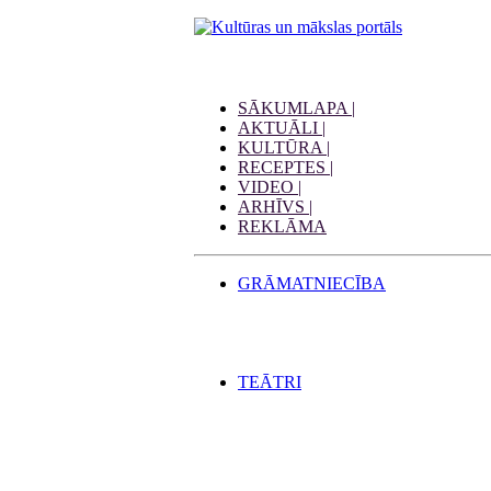
SĀKUMLAPA |
AKTUĀLI |
KULTŪRA |
RECEPTES |
VIDEO |
ARHĪVS |
REKLĀMA
GRĀMATNIECĪBA
TEĀTRI