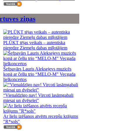
rtuves ziņas
PLŪKT tējas veikals – autentiska
pieredze Ziemeļu dabas mīļotājiem
Šefpavārs Lauris Aleksejevs muzicēs
kopā ar čellu trio “MELO-M” Vecgada
lielkoncertos
“Vienaldzīgo nav! Vircoti lasāmgabali
miesai un dvēselei”
Ar lielu izēšanos atvērts recepšu krājums
"R*sols"