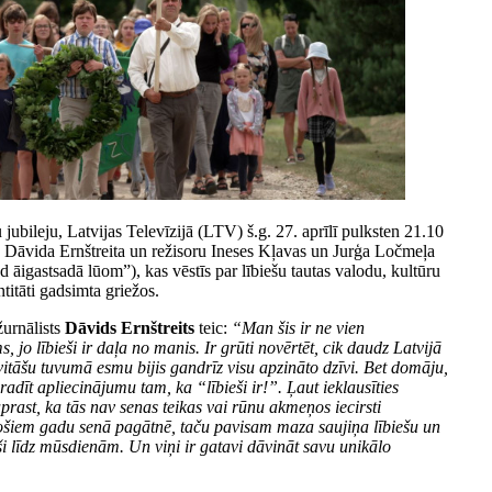
jubileju, Latvijas Televīzijā (LTV) š.g. 27. aprīlī pulksten 21.10
 Dāvida Ernštreita un režisoru Ineses Kļavas un Jurģa Ločmeļa
āigastsadā lūom”), kas vēstīs par lībiešu tautas valodu, kultūru
titāti gadsimta griežos.
žurnālists
Dāvids Ernštreits
teic:
“Man šis ir ne vien
, jo lībieši ir daļa no manis. Ir grūti novērtēt, cik daudz Latvijā
ivitāšu tuvumā esmu bijis gandrīz visu apzināto dzīvi. Bet domāju,
 radīt apliecinājumu tam, ka “lībieši ir!”. Ļaut ieklausīties
saprast, ka tās nav senas teikas vai rūnu akmeņos iecirsti
kstošiem gadu senā pagātnē, taču pavisam maza saujiņa lībiešu un
ši līdz mūsdienām. Un viņi ir gatavi dāvināt savu unikālo