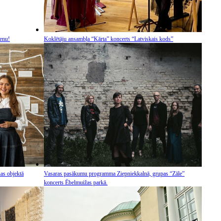
enu!
Koklētāju ansambļa “Kārta” koncerts “Latviskais kods”
ņas objektā
Vasaras pasākumu programma Ziepniekkalnā, grupas “Zāle”
koncerts Ēbelmuižas parkā.