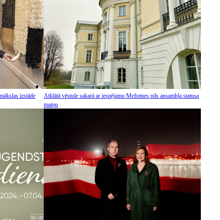
mākslas izstāde
Atklātā vēstule sakarā ar iespējamo Mežotnes pils ansambļa statusa
maiņu