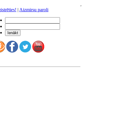
istrēties!
|
Aizmirsu paroli