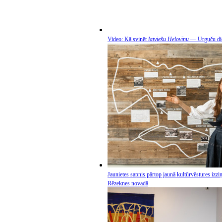
Video: Kā svinēt
latviešu Helovīnu
— Urguču di
Jaunietes sapnis pārtop jaunā kultūrvēstures izzi
Rēzeknes novadā