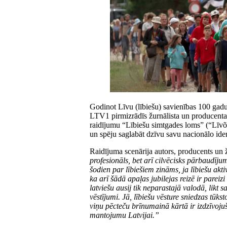
Godinot Līvu (lībiešu) savienības 100 gadu 
LTV1 pirmizrādīs žurnālista un producenta
raidījumu “Lībiešu simtgades loms” (“Līvõd 
un spēju saglabāt dzīvu savu nacionālo iden
Raidījuma scenārija autors, producents un 
profesionāls, bet arī cilvēcisks pārbaudījums
šodien par lībiešiem zināms, ja lībiešu akt
ka arī šādā apaļas jubilejas reizē ir pareizi
latviešu ausij tik neparastajā valodā, likt 
vēstījumi. Jā, lībiešu vēsture sniedzas tū
viņu pēcteču brīnumainā kārtā ir izdzīvoju
mantojumu Latvijai.”