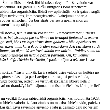
vi. Šodien lībiski dzied, lībiski raksta dzeju, lībiešu valodu var
 savienības 100 gadus. Lībiešu simtgades loms ir neticami
biedrisko organizāciju, lībieši sev apliecināja, ka ir gatavi sargāt
arežģīts uzdevums, kam neatgriezenisku kaitējumu nodarīja
boties arī šodien. Šis būs stāsts par sevis apzināšanos un
kstremālos apstākļos.
paši nevelk, bet uz lībiešu krastu gan. Ziemeļkurzemes jūrmala
u, bet, strādājot pie šis filmas un ieraugot fantastiskos arhīvu
gaismā, kāds tas bijis pirms simts gadiem – blīvi apdzīvots un
odas skanējums, kurā ik pa brīdim sadzirdami daži pazīstami vārdi
 brīnums, ka tikpat kā izmirusi valoda var atdzimt. Paldies somu un
īcijas piefiksēja un neļāva pazust pavisam. Un, kā vienmēr,
biešu kolēģi Dāvidu Ernštreitu,”
pauž raidījuma režisore
Inese
 norāda: “Tas ir unikāli, ka ir saglabājusies valoda un kultūra no
, pirms radās ideja par Latviju; tā ir atstājusi pēdas valodā,
rūgta pēcgarša, redzot, ka vistuvāk izzušanai lībiešu lieta ir
ā arī no draudzīgā brīdinājuma, ka mūsu “mēle” tiks kārta pie lielā
kā un vecākā lībiešu sabiedriskā organizācija, kas nodibināta 1923.
u lībiešu valodu, izplatīt zinības un mācības lībiešu vidū, palīdzēt
Lai gan Līvu savienība apvienoja labi ja desmito daļu no visiem