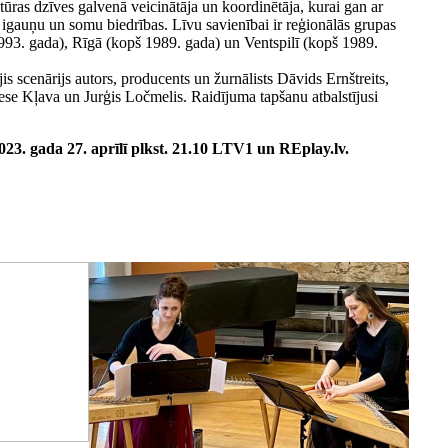
ultūras dzīves galvenā veicinātāja un koordinētāja, kurai gan ar
igauņu un somu biedrības. Līvu savienībai ir reģionālās grupas
93. gada), Rīgā (kopš 1989. gada) un Ventspilī (kopš 1989.
 scenārijs autors, producents un žurnālists Dāvids Ernštreits,
ese Kļava un Jurģis Ločmelis. Raidījuma tapšanu atbalstījusi
23. gada 27. aprīlī plkst. 21.10 LTV1 un REplay.lv.