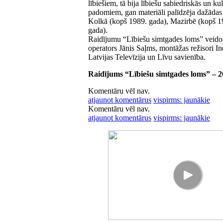
lībiešiem, tā bija lībiešu sabiedriskās un k
padomiem, gan materiāli palīdzēja dažādas 
Kolkā (kopš 1989. gada), Mazirbē (kopš 19
gada).
Raidījumu “Lībiešu simtgades loms” veidojis
operators Jānis Saļms, montāžas režisori In
Latvijas Televīzija un Līvu savienība.
Raidījums “Lībiešu simtgades loms” – 20
Komentāru vēl nav.
atjaunot komentārus
vispirms: jaunākie
Komentāru vēl nav.
atjaunot komentārus
vispirms: jaunākie