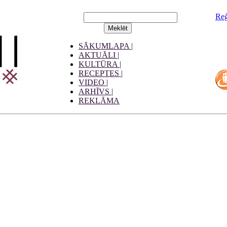
Reģ
SĀKUMLAPA |
AKTUĀLI |
KULTŪRA |
RECEPTES |
VIDEO |
ARHĪVS |
REKLĀMA