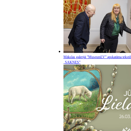
Mākslas galerijā ”MuseumLV” apskatāma tekstil
„SAKNES”