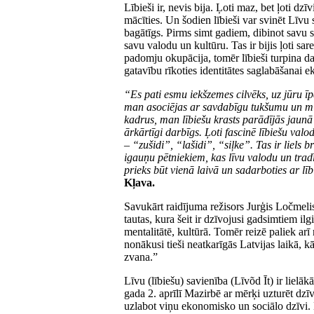
Lībieši ir, nevis bija. Ļoti maz, bet ļoti dzī
mācīties. Un šodien lībieši var svinēt Līvu
bagātīgs. Pirms simt gadiem, dibinot savu sa
savu valodu un kultūru. Tas ir bijis ļoti s
padomju okupācija, tomēr lībieši turpina dar
gatavību rīkoties identitātes saglabāšanai e
“Es pati esmu iekšzemes cilvēks, uz jūru ī
man asociējas ar savdabīgu tukšumu un mier
kadrus, man lībiešu krasts parādījās jaunā 
ārkārtīgi darbīgs. Ļoti fascinē lībiešu val
– “zušidi”, “lašidi”, “siļke”. Tas ir liels
igauņu pētniekiem, kas līvu valodu un trad
prieks būt vienā laivā un sadarboties ar lī
Kļava.
Savukārt raidījuma režisors Jurģis Ločmelis
tautas, kura šeit ir dzīvojusi gadsimtiem ilgi
mentalitātē, kultūrā. Tomēr reizē paliek arī 
nonākusi tieši neatkarīgās Latvijas laikā, k
zvana.”
Līvu (lībiešu) savienība (Līvõd Īt) ir lielā
gada 2. aprīlī Mazirbē ar mērķi uzturēt dzīv
uzlabot viņu ekonomisko un sociālo dzīvi. 