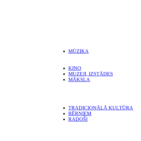
MŪZIKA
KINO
MUZEJI, IZSTĀDES
MĀKSLA
TRADICIONĀLĀ KULTŪRA
BĒRNIEM
RADOŠI