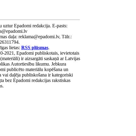
u uztur Epadomi redakcija. E-pasts:
ra@epadomi.lv
mas daļa: reklama@epadomi.lv, Tālr.:
26311794.
gas lietas:
RSS plūsmas
.
0-2021, Epadomi publiskotais, ievietotais
 (materiāli) ir aizsargāti saskaņā ar Latvijas
likas Autortiesību likumu. Jebkura
mi publicēto materiālu kopēšana un
a vai daļēja publiskošana ir kategoriski
gta bez Epadomi redakcijas rakstiskas
as.