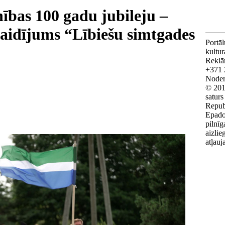
ības 100 gadu jubileju –
 raidījums “Lībiešu simtgades
Portāl
kultu
Reklā
+371 
Noderī
© 201
saturs
Repub
Epado
pilnīg
aizlie
atļauj