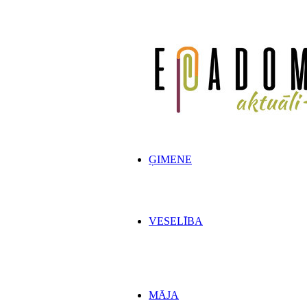
ĢIMENE
VESELĪBA
MĀJA