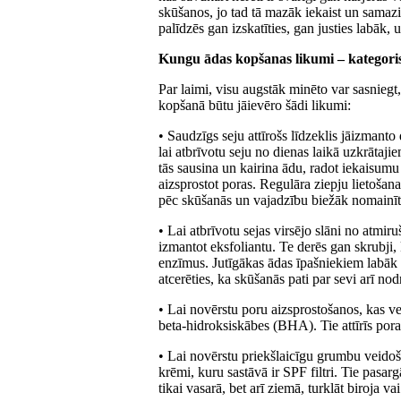
skūšanos, jo tad tā mazāk iekaist un samaz
palīdzēs gan izskatīties, gan justies labāk, 
Kungu ādas kopšanas likumi – kategor
Par laimi, visu augstāk minēto var sasniegt
kopšanā būtu jāievēro šādi likumi:
• Saudzīgs seju attīrošs līdzeklis jāizmanto
lai atbrīvotu seju no dienas laikā uzkrātaj
tās sausina un kairina ādu, radot iekaisumu
aizsprostot poras. Regulāra ziepju lietošana
pēc skūšanās un vajadzību biežāk nomainīt 
• Lai atbrīvotu sejas virsējo slāni no atmi
izmantot eksfoliantu. Te derēs gan skrubji, 
enzīmus. Jutīgākas ādas īpašniekiem labāk 
atcerēties, ka skūšanās pati par sevi arī no
• Lai novērstu poru aizsprostošanos, kas ve
beta-hidroksiskābes (BHA). Tie attīrīs por
• Lai novērstu priekšlaicīgu grumbu veido
krēmi, kuru sastāvā ir SPF filtri. Tie pasarg
tikai vasarā, bet arī ziemā, turklāt biroja v