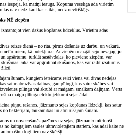
inās iespēja, ka matiņi ieaugs. Kopumā veselīga āda vīrietim
un tas nav nedz kaut kas slikts, nedz nevīrišķīgs.
isks NĒ ziepēm
, izmantojot vien dažus kopšanas līdzekļus. Vīrietim ādas
 divas reizes dienā – no rīta, pirms došanās uz darbu, un vakarā,
iem netīrumiem, kā putekļi u.c. Ar ziepēm mazgāt seju nevajag, jo
 un apsārtumu, turklāt sastāvdaļas, ko pievieno ziepēm, var
 skūšanās laikā var apgrūtināt skūšanos, kas var radīt izsitumus
žileti.
rušajām šūnām, kungiem ieteicams reizi vienā vai divās nedēļās
kas satur abrazīvas daļiņas, gan pīlingi, kas satur skābes vai
izvēlēties pīlingu vai skrubi ar maigām, smalkām daļiņām. Vērts
drošina maigu pīlinga efektu jebkurai sejas ādai.
icina piņņu rašanos, jāizmanto sejas kopšanas līdzekļi, kas satur
as no baktērijām, taukainības un atmirušajām šūnām.
šanos un novecošanās pazīmes uz sejas, jāizmanto mitrinoši
ās no kaitīgajiem saules ultravioletajiem stariem, kas ādai kaitē ne
ai automašīnu logi tiem nav šķēršļi.