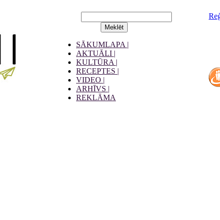
Reģ
SĀKUMLAPA |
AKTUĀLI |
KULTŪRA |
RECEPTES |
VIDEO |
ARHĪVS |
REKLĀMA