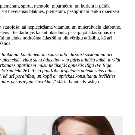
, piemēram, spirtu, mentolu, piparmētru, un kuriem ir pārāk
raisot nevēlamas blaknes, piemēram, pastiprinātu tauku dziedzeru
s.
un starojoša, tai nepieciešama vitamīnu un minerālvielu klātbūtne.
elēns - tie darbojas kā antioksidanti, pasargājot ādas šūnas no
ni un cinks nodrošina ādas šūnu pilnvērtīgu attīstību, kā arī
ašanos.
i ir taukaina, kombinēta un sausa āda, dažkārt sastopama arī
 piemeklēt, zinot savu ādas tipu – to pāris minūšu laikā, turklāt
ārbaudes aparātiem mūsu lielākajās aptiekās Rīgā (t/c Riga
Stirnu ielā 26). Ar to palīdzību iespējams noteikt sejas ādas
 kā arī porainību, un kopā ar aptiekas konsultantu izvēlēties
st ādas pašreizējam stāvoklim
,” stāsta Ivanda Krastiņa.