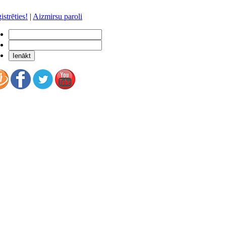
istrēties!
|
Aizmirsu paroli