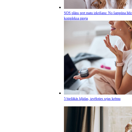
SOS plāns pret matu izkrišanu: No šampūna līdz
kompleksa pieeja
5 biežākās kļūdas, izvēloties sejas krēmu