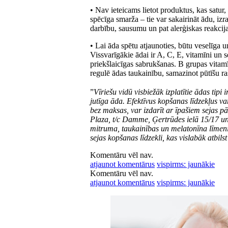
• Nav ieteicams lietot produktus, kas satur
spēcīga smarža – tie var sakairināt ādu, iz
darbību, sausumu un pat alerģiskas reakcija
• Lai āda spētu atjaunoties, būtu veselīga 
Vissvarīgākie ādai ir A, C, E, vitamīni un s
priekšlaicīgas sabrukšanas. B grupas vitamī
regulē ādas taukainību, samazinot pūtīšu r
”
Vīriešu vidū visbiežāk izplatītie ādas tip
jutīga āda. Efektīvus kopšanas līdzekļus var
bez maksas, var izdarīt ar īpašiem sejas p
Plaza, t/c Damme, Ģertrūdes ielā 15/17 un 
mitruma, taukainības un melatonīna līmeni,
sejas kopšanas līdzekli, kas vislabāk atbil
Komentāru vēl nav.
atjaunot komentārus
vispirms: jaunākie
Komentāru vēl nav.
atjaunot komentārus
vispirms: jaunākie