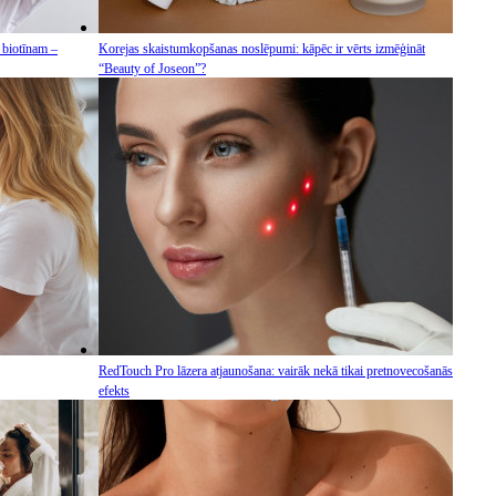
 biotīnam –
Korejas skaistumkopšanas noslēpumi: kāpēc ir vērts izmēģināt
“Beauty of Joseon”?
RedTouch Pro lāzera atjaunošana: vairāk nekā tikai pretnovecošanās
efekts