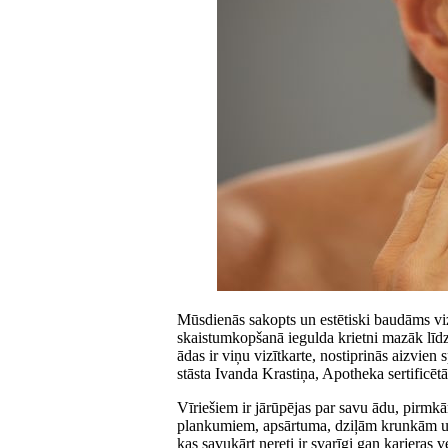
Mūsdienās sakopts un estētiski baudāms vizuā
skaistumkopšanā iegulda krietni mazāk līdze
ādas ir viņu vizītkarte, nostiprinās aizvien
stāsta Ivanda Krastiņa, Apotheka sertificētā
Vīriešiem ir jārūpējas par savu ādu, pirmkā
plankumiem, apsārtuma, dziļām krunkām u.t
kas savukārt nereti ir svarīgi gan karjeras 