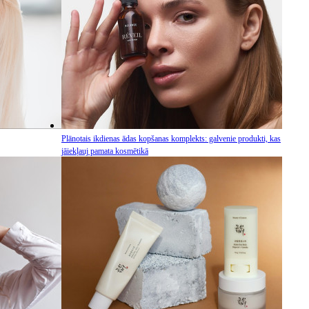
Plānotais ikdienas ādas kopšanas komplekts: galvenie produkti, kas
jāiekļauj pamata kosmētikā