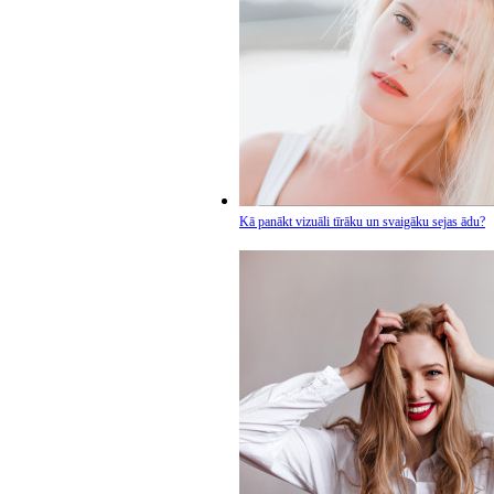
Kā panākt vizuāli tīrāku un svaigāku sejas ādu?