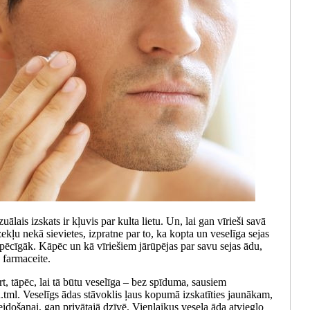
lais izskats ir kļuvis par kulta lietu. Un, lai gan vīrieši savā
kļu nekā sievietes, izpratne par to, ka kopta un veselīga sejas
 spēcīgāk. Kāpēc un kā vīriešiem jārūpējas par savu sejas ādu,
 farmaceite.
rt, tāpēc, lai tā būtu veselīga – bez spīduma, sausiem
ml. Veselīgs ādas stāvoklis ļaus kopumā izskatīties jaunākam,
veidošanai, gan privātajā dzīvē. Vienlaikus vesela āda atvieglo