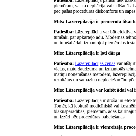
Patiesība:
Lāzerepilācija parasti tiek uzs
piemēram, vaska depilācija vai skūšanās. La
pēc pašas procedūras diskomforts un sāpe
Mīts: Lāzerepilācija ir piemērota tikai
Patiesība:
Lāzerepilācija var būt efektīva v
tumšāki par apkārtējo ādu. Modernās tehnol
un tumšai ādai, izmantojot piemērotas iest
Mīts: Lāzerepilācija ir ļoti dārga
Patiesība:
Lāzerepilācijas cenas
var atšķir
vietas, matu daudzuma un izmantotās tehnol
matiņu noņemšanas metodēm, lāzerepilācija 
rezultātus un samazina nepieciešamību pēc 
Mīts: Lāzerepilācija var kaitēt ādai vai 
Patiesība:
Lāzerepilācija ir droša un efektī
Tomēr, kā jebkurā medicīniskā vai kosmētisk
blakusparādības, piemēram, ādas kairinājums
un izzūd pēc procedūras pabeigšanas.
Mīts: Lāzerepilācija ir vienreizēja proc