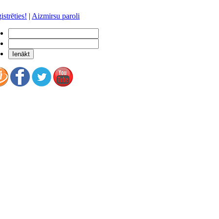
istrēties!
|
Aizmirsu paroli