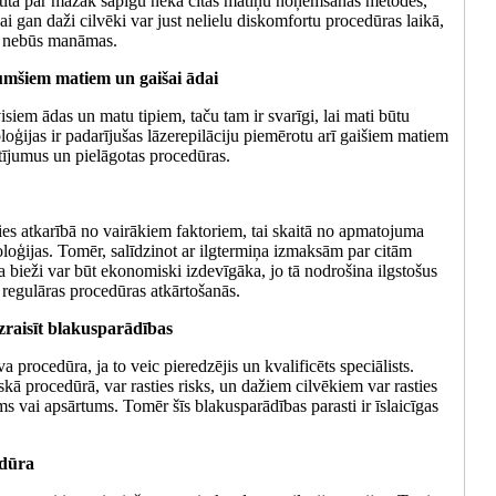
katīta par mazāk sāpīgu nekā citas matiņu noņemšanas metodes,
i gan daži cilvēki var just nelielu diskomfortu procedūras laikā,
s nebūs manāmas.
 tumšiem matiem un gaišai ādai
isiem ādas un matu tipiem, taču tam ir svarīgi, lai mati būtu
oģijas ir padarījušas lāzerepilāciju piemērotu arī gaišiem matiem
atījumus un pielāgotas procedūras.
ties atkarībā no vairākiem faktoriem, tai skaitā no apmatojuma
oģijas. Tomēr, salīdzinot ar ilgtermiņa izmaksām par citām
bieži var būt ekonomiski izdevīgāka, jo tā nodrošina ilgstošus
regulāras procedūras atkārtošanās.
izraisīt blakusparādības
va procedūra, ja to veic pieredzējis un kvalificēts speciālists.
ā procedūrā, var rasties risks, un dažiem cilvēkiem var rasties
 vai apsārtums. Tomēr šīs blakusparādības parasti ir īslaicīgas
edūra