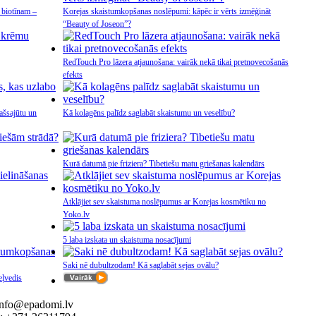
 biotīnam –
Korejas skaistumkopšanas noslēpumi: kāpēc ir vērts izmēģināt
“Beauty of Joseon”?
RedTouch Pro lāzera atjaunošana: vairāk nekā tikai pretnovecošanās
efekts
ašsajūtu un
Kā kolagēns palīdz saglabāt skaistumu un veselību?
Kurā datumā pie friziera? Tibetiešu matu griešanas kalendārs
Atklājiet sev skaistuma noslēpumus ar Korejas kosmētiku no
Yoko.lv
5 laba izskata un skaistuma nosacījumi
Saki nē dubultzodam! Kā saglabāt sejas ovālu?
eļvedis
 info@epadomi.lv