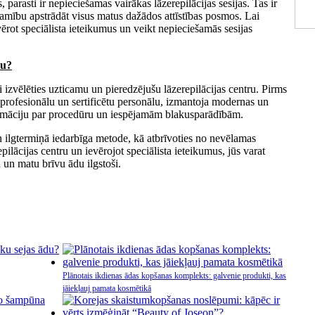
s, parasti ir nepieciešamas vairākas lāzerepilācijas sesijas. Tas ir
šamību apstrādāt visus matus dažādos attīstības posmos. Lai
evērot speciālista ieteikumus un veikt nepieciešamās sesijas
ru?
īgi izvēlēties uzticamu un pieredzējušu lāzerepilācijas centru. Pirms
na profesionālu un sertificētu personālu, izmantoja modernas un
formāciju par procedūru un iespējamām blakusparādībām.
n ilgtermiņā iedarbīga metode, kā atbrīvoties no nevēlamas
ilācijas centru un ievērojot speciālista ieteikumus, jūs varat
u un matu brīvu ādu ilgstoši.
Plānotais ikdienas ādas kopšanas komplekts: galvenie produkti, kas
jāiekļauj pamata kosmētikā