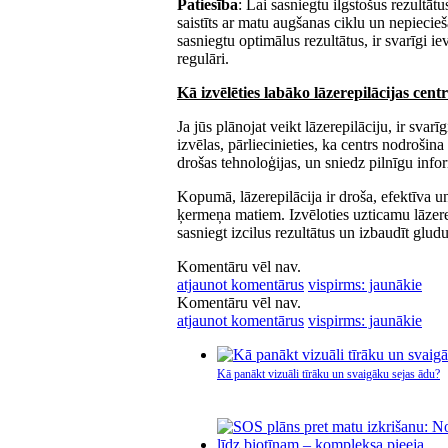
Patiesība
: Lai sasniegtu ilgstošus rezultātu
saistīts ar matu augšanas ciklu un nepiecie
sasniegtu optimālus rezultātus, ir svarīgi i
regulāri.
Kā izvēlēties labāko lāzerepilācijas cent
Ja jūs plānojat veikt lāzerepilāciju, ir svar
izvēlas, pārliecinieties, ka centrs nodroši
drošas tehnoloģijas, un sniedz pilnīgu in
Kopumā, lāzerepilācija ir droša, efektīva u
ķermeņa matiem. Izvēloties uzticamu lāzerep
sasniegt izcilus rezultātus un izbaudīt glud
Komentāru vēl nav.
atjaunot komentārus
vispirms: jaunākie
Komentāru vēl nav.
atjaunot komentārus
vispirms: jaunākie
Kā panākt vizuāli tīrāku un svaigāku sejas ādu?