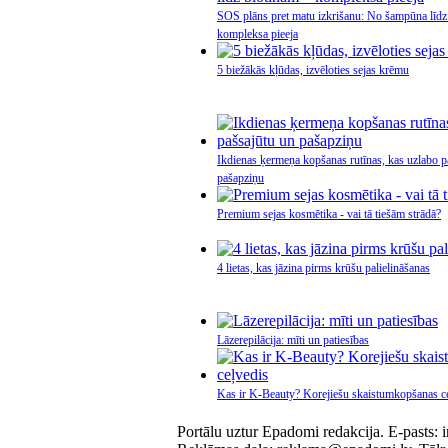
SOS plāns pret matu izkrišanu: No šampūna līdz
kompleksa pieeja
5 biežākās kļūdas, izvēloties sejas krēmu
Ikdienas ķermeņa kopšanas rutīnas, kas uzlabo p
pašapziņu
Premium sejas kosmētika - vai tā tiešām strādā?
4 lietas, kas jāzina pirms krūšu palielināšanas
Lāzerepilācija: mīti un patiesības
Kas ir K-Beauty? Korejiešu skaistumkopšanas c
Portālu uztur Epadomi redakcija. E-pasts: