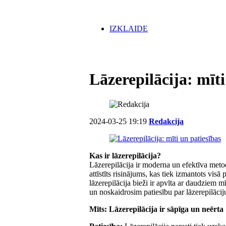
IZKLAIDE
Lāzerepilācija: mīti
2024-03-25 19:19
Redakcija
Kas ir lāzerepilācija?
Lāzerepilācija ir moderna un efektīva meto
attīstīts risinājums, kas tiek izmantots vis
lāzerepilācija bieži ir apvīta ar daudziem 
un noskaidrosim patiesību par lāzerepilācij
Mīts: Lāzerepilācija ir sāpīga un neērta