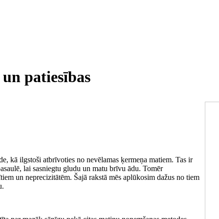
 un patiesības
de, kā ilgstoši atbrīvoties no nevēlamas ķermeņa matiem. Tas ir
ā pasaulē, lai sasniegtu gludu un matu brīvu ādu. Tomēr
mītiem un neprecizitātēm. Šajā rakstā mēs aplūkosim dažus no tiem
u.