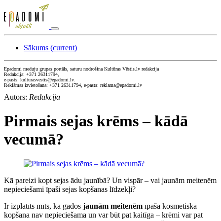
Sākums
(current)
Epadomi meduju grupas portāls, saturu nodrošina Kultūras Vēstis.lv redakcija
Redakcija: +371 26311794,
e-pasts: kulturasvestis@epadomi.lv.
Reklāmas izvietošana: +371 26311794, e-pasts: reklama@epadomi.lv
Autors:
Redakcija
Pirmais sejas krēms – kādā
vecumā?
Kā pareizi kopt sejas ādu jaunībā? Un vispār – vai jaunām meitenēm
nepieciešami īpaši sejas kopšanas līdzekļi?
Ir izplatīts mīts, ka gados
jaunām meitenēm
īpaša kosmētiskā
kopšana nav nepieciešama un var būt pat kaitīga – krēmi var pat