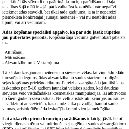
pasliktināt tās stāvokli un paātrināt krunciņu parādīšanos. Daļa
taisnības šajā mītā ir – jā, pat kvalitatīva kosmētika var negatīvi
ietekmēt ādas stāvokli, bet tikai tādā gadījumā, ja tā ir nepareizi
piemeklēta konkrētajai jaunajai meitenei – vai nu neatbilst ādas
tipam, vai arī vecumam.
Ādas kopšanas speciālisti apgalvo, ka par ādu jāsāk rūpēties
jau pubertātes periodā
. Kopšana šajā vecuma galvenokārt jābalsta
uz:
- Attīrīšanu;
- Mitrināšanu;
- Aizsardzību no UV starojuma.
Tā kā daudzas jaunas meitenes un sievietes vēlas, lai viņu ādu klātu
tumsnējs iedegums, ādas aizsardzība no saules stariem ir obligāts
sejas kopšanas priekšnoteikums. Pareizi aizsargāta āda jaunībā ļaus
izskatīties par 5-10 gadiem jaunākai vēlākos gados, kad daudzas
sievietes veic visdažādākās kosmētiskās manipulācijas, lai atbrīvotos
no šiem gadiem savā izskatā. Ne velti aristokrāti izvairījās no saules
– salīdzinot ar sievietēm, kas daudz laika pavadīja, baudot saules
vannas, aristokrātēm āda izskatījās krietni vien jauneklīgāka.
Lai aizkavētu pirmo krunciņu parādīšanos
ir laicīgi jāsāk lietot
vieglu dienas krēmu vai mitrinošu sejas gēlu ar saules aizsargfaktoru
(SPF), vai arī jāseko, lai SPF būtu iekļauts dekoratīvās kosmētikas