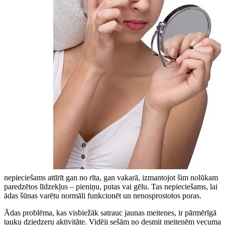
nepieciešams attīrīt gan no rīta, gan vakarā, izmantojot šim nolūkam
paredzētos līdzekļus – pieniņu, putas vai gēlu. Tas nepieciešams, lai
ādas šūnas varētu normāli funkcionēt un nenosprostotos poras.
Ādas problēma, kas visbiežāk satrauc jaunas meitenes, ir pārmērīgā
tauku dziedzeru aktivitāte. Vidēji sešām no desmit meitenēm vecuma