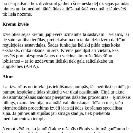
no četrpadsmit līdz divdesmit gadiem šī iemesla dēļ uz sejas parādās
pinnes un komedoni, tādēļ ādas attīrīšanai šajā vecumā ir jāpievērš
tik liela nozīme.
Krēmu izvēle
Izvēloties sejas krēmu, jāpievērš uzmanība tā sastāvam – vēlams, lai
tie satur antibakteriālas, pretiekaisuma un tauku dziedzeru darbību
regulējošas sastāvdaļas. Šādas funkcijas lieliski pilda tējas koka
ekstrakts, cinka oksīds un sērs. Krēmā jāietilpst arī vielām, kas
novērš poru aizsprostošanos un veicina atmirušo ādas šūnu
lobīšanos – ar šo uzdevumu lieliski tiek galā salicilskābe un
augļskābes (AHA).
Akne
Lai izvairītos no infekcijas iekļūšanas pumpās, tās nedrīkst spaidīt, jo
pumpu izspiešana ādas situāciju var tikai pasliktināt. Cīņā ar akne
skaistumkopšanas salonos pieejamas dažādas procedūras – ķīmiskais
pīlings, ozona terapija, manuālā vai ultraskaņas tīrīšana u.c., taču
piemērotākās procedūras izvēli jāatstāj ādas kopšanas speciālista
ziņā. Ja pinnes attīstījušās jau smagā stadijā, tiek pielietota
medikamentoza terapija.
Ņemot vērā to, ka jaunībā akne rašanās cēlonis vairumā gadījumu ir