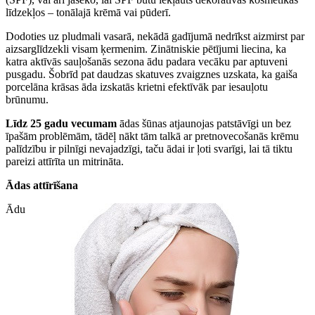
līdzekļos – tonālajā krēmā vai pūderī.
Dodoties uz pludmali vasarā, nekādā gadījumā nedrīkst aizmirst par
aizsarglīdzekli visam ķermenim. Zinātniskie pētījumi liecina, ka
katra aktīvās sauļošanās sezona ādu padara vecāku par aptuveni
pusgadu. Šobrīd pat daudzas skatuves zvaigznes uzskata, ka gaiša
porcelāna krāsas āda izskatās krietni efektīvāk par iesauļotu
brūnumu.
Līdz 25 gadu vecumam
ādas šūnas atjaunojas patstāvīgi un bez
īpašām problēmām, tādēļ nākt tām talkā ar pretnovecošanās krēmu
palīdzību ir pilnīgi nevajadzīgi, taču ādai ir ļoti svarīgi, lai tā tiktu
pareizi attīrīta un mitrināta.
Ādas attīrīšana
Ādu