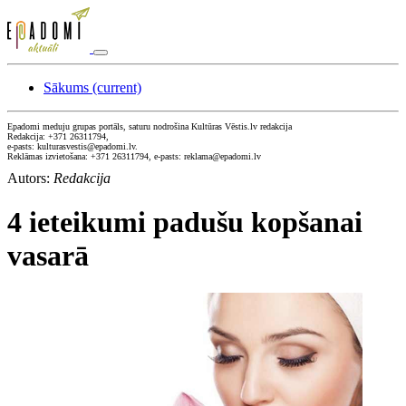
Sākums
(current)
Epadomi meduju grupas portāls, saturu nodrošina Kultūras Vēstis.lv redakcija
Redakcija: +371 26311794,
e-pasts: kulturasvestis@epadomi.lv.
Reklāmas izvietošana: +371 26311794, e-pasts: reklama@epadomi.lv
Autors:
Redakcija
4 ieteikumi padušu kopšanai
vasarā