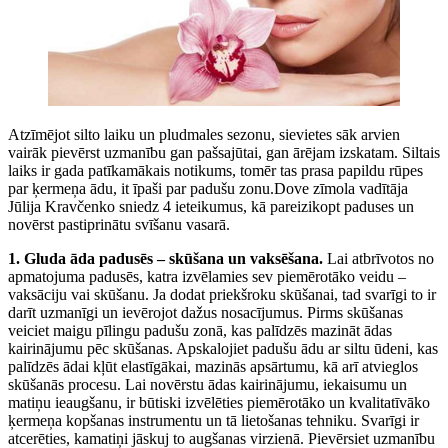
Atzīmējot silto laiku un pludmales sezonu, sievietes sāk arvien
vairāk pievērst uzmanību gan pašsajūtai, gan ārējam izskatam. Siltais
laiks ir gada patīkamākais notikums, tomēr tas prasa papildu rūpes
par ķermeņa ādu, it īpaši par padušu zonu.Dove zīmola vadītāja
Jūlija Kravčenko sniedz 4 ieteikumus, kā pareizikopt paduses un
novērst pastiprinātu svīšanu vasarā.
1. Gluda āda padusēs – skūšana un vaksēšana.
Lai atbrīvotos no
apmatojuma padusēs, katra izvēlamies sev piemērotāko veidu –
vaksāciju vai skūšanu. Ja dodat priekšroku skūšanai, tad svarīgi to ir
darīt uzmanīgi un ievērojot dažus nosacījumus. Pirms skūšanas
veiciet maigu pīlingu padušu zonā, kas palīdzēs mazināt ādas
kairinājumu pēc skūšanas. Apskalojiet padušu ādu ar siltu ūdeni, kas
palīdzēs ādai kļūt elastīgākai, mazinās apsārtumu, kā arī atvieglos
skūšanās procesu. Lai novērstu ādas kairinājumu, iekaisumu un
matiņu ieaugšanu, ir būtiski izvēlēties piemērotāko un kvalitatīvāko
ķermeņa kopšanas instrumentu un tā lietošanas tehniku. Svarīgi ir
atcerēties, kamatiņi jāskuj to augšanas virzienā. Pievērsiet uzmanību