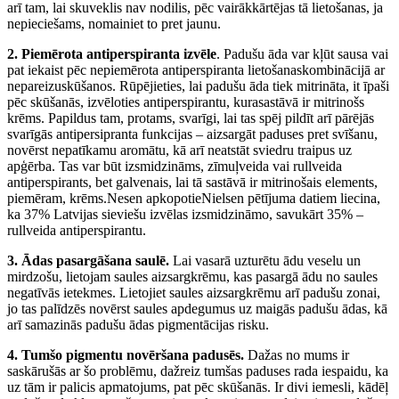
arī tam, lai skuveklis nav nodilis, pēc vairākkārtējas tā lietošanas, ja
nepieciešams, nomainiet to pret jaunu.
2. Piemērota antiperspiranta izvēle
. Padušu āda var kļūt sausa vai
pat iekaist pēc nepiemērota antiperspiranta lietošanaskombinācijā ar
nepareizuskūšanos. Rūpējieties, lai padušu āda tiek mitrināta, it īpaši
pēc skūšanās, izvēloties antiperspirantu, kurasastāvā ir mitrinošs
krēms. Papildus tam, protams, svarīgi, lai tas spēj pildīt arī pārējās
svarīgās antipersipranta funkcijas – aizsargāt paduses pret svīšanu,
novērst nepatīkamu aromātu, kā arī neatstāt sviedru traipus uz
apģērba. Tas var būt izsmidzināms, zīmuļveida vai rullveida
antiperspirants, bet galvenais, lai tā sastāvā ir mitrinošais elements,
piemēram, krēms.Nesen apkopotieNielsen pētījuma datiem liecina,
ka 37% Latvijas sieviešu izvēlas izsmidzināmo, savukārt 35% –
rullveida antiperspirantu.
3. Ādas pasargāšana saulē.
Lai vasarā uzturētu ādu veselu un
mirdzošu, lietojam saules aizsargkrēmu, kas pasargā ādu no saules
negatīvās ietekmes. Lietojiet saules aizsargkrēmu arī padušu zonai,
jo tas palīdzēs novērst saules apdegumus uz maigās padušu ādas, kā
arī samazinās padušu ādas pigmentācijas risku.
4. Tumšo pigmentu novēršana padusēs.
Dažas no mums ir
saskārušās ar šo problēmu, dažreiz tumšas paduses rada iespaidu, ka
uz tām ir palicis apmatojums, pat pēc skūšanās. Ir divi iemesli, kādēļ