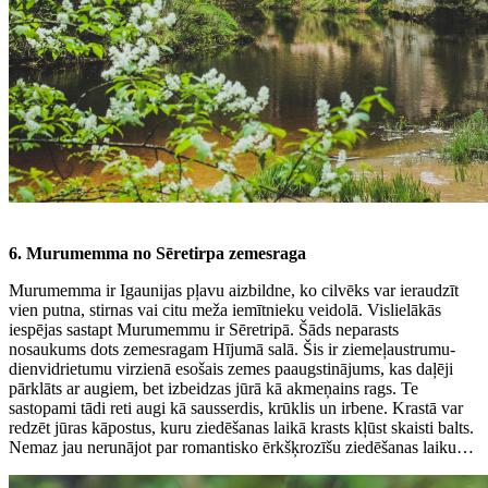
6. Murumemma no Sēretirpa zemesraga
Murumemma ir Igaunijas pļavu aizbildne, ko cilvēks var ieraudzīt
vien putna, stirnas vai citu meža iemītnieku veidolā. Vislielākās
iespējas sastapt Murumemmu ir Sēretripā. Šāds neparasts
nosaukums dots zemesragam Hījumā salā. Šis ir ziemeļaustrumu-
dienvidrietumu virzienā esošais zemes paaugstinājums, kas daļēji
pārklāts ar augiem, bet izbeidzas jūrā kā akmeņains rags. Te
sastopami tādi reti augi kā sausserdis, krūklis un irbene. Krastā var
redzēt jūras kāpostus, kuru ziedēšanas laikā krasts kļūst skaisti balts.
Nemaz jau nerunājot par romantisko ērkšķrozīšu ziedēšanas laiku…