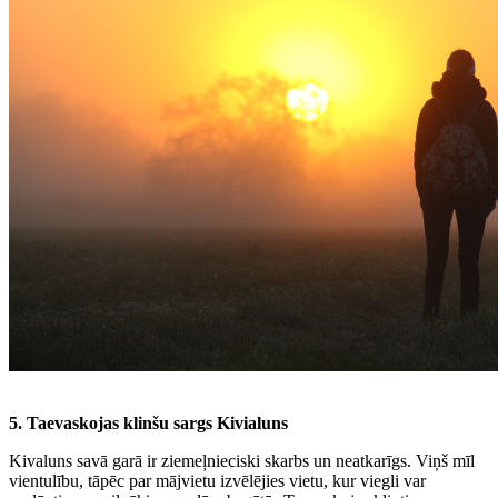
5. Taevaskojas klinšu sargs Kivialuns
Kivaluns savā garā ir ziemeļnieciski skarbs un neatkarīgs. Viņš mīl
vientulību, tāpēc par mājvietu izvēlējies vietu, kur viegli var