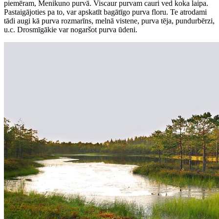
piemēram, Menikuno purvā. Viscaur purvam cauri ved koka laipa.
Pastaigājoties pa to, var apskatīt bagātīgo purva floru. Te atrodami
tādi augi kā purva rozmarīns, melnā vistene, purva tēja, pundurbērzi,
u.c. Drosmīgākie var nogaršot purva ūdeni.