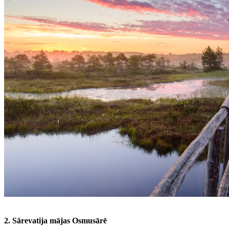
2. Sārevatija mājas Osmusārē