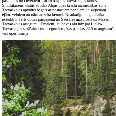
paslēpties no cilvēkiem – alām bagātās Taevaskojas klintis.
Smilšakmens klintis atrodas Ahjas upes krastu aizsardzības zonā.
Taevaskojas apvidus bagāts ar nostāstiem par alām un slepenām
ejām, velniem un nāru ar zelta ķemmi. Neatkarīgi no gadalaika
noteikti ir vērts doties pārgājienā no Saesāres aizsprosta uz Mazās-
Taevaskojas atsegumu, Emaletti, Jaunavas alu līdz pat Lielās-
Taevaskojas smilšakmens atsegumiem, kas paceļas 22,5 m augstumā
virs upes līmeņa.