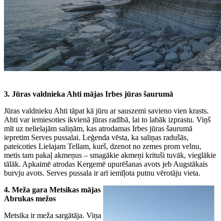
3. Jūras valdnieka Ahti mājas Irbes jūras šaurumā
Jūras valdnieku Ahti tāpat kā jūru ar sauszemi savieno vien krasts.
Ahti var iemiesoties ikvienā jūras radībā, lai to labāk izprastu. Viņš
mīt uz nelielajām saliņām, kas atrodamas Irbes jūras šaurumā
iepretim Serves pussalai. Leģenda vēsta, ka saliņas radušās,
pateicoties Lielajam Tellam, kurš, dzenot no zemes prom velnu,
metis tam pakaļ akmeņus – smagākie akmeņi krituši tuvāk, vieglākie
tālāk. Apkaimē atrodas Kergemē upurēšanas avots jeb Augstākais
burvju avots. Serves pussala ir arī iemīļota putnu vērotāju vieta.
4. Meža gara Metsikas mājas
Abrukas mežos
Metsika ir meža sargātāja. Viņa