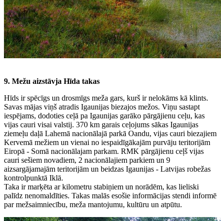
9. Mežu aizstāvja Hīda takas
Hīds ir spēcīgs un drosmīgs meža gars, kurš ir nelokāms kā klints.
Savas mājas viņš atradis Igaunijas biezajos mežos. Viņu sastapt
iespējams, dodoties ceļā pa Igaunijas garāko pārgājienu ceļu, kas
vijas cauri visai valstij. 370 km garais ceļojums sākas Igaunijas
ziemeļu daļā Lahemā nacionālajā parkā Oandu, vijas cauri biezajiem
Kervemā mežiem un vienai no iespaidīgākajām purvāju teritorijām
Eiropā - Somā nacionālajam parkam. RMK pārgājienu ceļš vijas
cauri sešiem novadiem, 2 nacionālajiem parkiem un 9
aizsargājamajām teritorijām un beidzas Igaunijas - Latvijas robežas
kontrolpunktā Iklā.
Taka ir marķēta ar kilometru stabiņiem un norādēm, kas lieliski
palīdz nenomaldīties. Takas malās esošie informācijas stendi informē
par mežsaimniecību, meža mantojumu, kultūru un atpūtu.