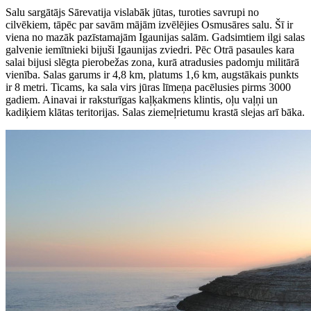
Salu sargātājs Sārevatija vislabāk jūtas, turoties savrupi no
cilvēkiem, tāpēc par savām mājām izvēlējies Osmusāres salu. Šī ir
viena no mazāk pazīstamajām Igaunijas salām. Gadsimtiem ilgi salas
galvenie iemītnieki bijuši Igaunijas zviedri. Pēc Otrā pasaules kara
salai bijusi slēgta pierobežas zona, kurā atradusies padomju militārā
vienība. Salas garums ir 4,8 km, platums 1,6 km, augstākais punkts
ir 8 metri. Ticams, ka sala virs jūras līmeņa pacēlusies pirms 3000
gadiem. Ainavai ir raksturīgas kaļķakmens klintis, oļu vaļņi un
kadiķiem klātas teritorijas. Salas ziemeļrietumu krastā slejas arī bāka.