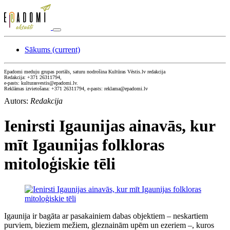
Sākums
(current)
Epadomi meduju grupas portāls, saturu nodrošina Kultūras Vēstis.lv redakcija
Redakcija: +371 26311794,
e-pasts: kulturasvestis@epadomi.lv.
Reklāmas izvietošana: +371 26311794, e-pasts: reklama@epadomi.lv
Autors:
Redakcija
Ienirsti Igaunijas ainavās, kur
mīt Igaunijas folkloras
mitoloģiskie tēli
Igaunija ir bagāta ar pasakainiem dabas objektiem – neskartiem
purviem, bieziem mežiem, gleznainām upēm un ezeriem –, kuros