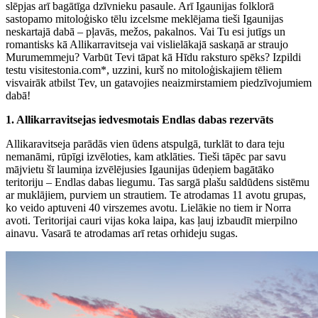
slēpjas arī bagātīga dzīvnieku pasaule. Arī Igaunijas folklorā
sastopamo mitoloģisko tēlu izcelsme meklējama tieši Igaunijas
neskartajā dabā – pļavās, mežos, pakalnos. Vai Tu esi jutīgs un
romantisks kā Allikarravitseja vai vislielākajā saskaņā ar straujo
Murumemmeju? Varbūt Tevi tāpat kā Hīdu raksturo spēks? Izpildi
testu visitestonia.com*, uzzini, kurš no mitoloģiskajiem tēliem
visvairāk atbilst Tev, un gatavojies neaizmirstamiem piedzīvojumiem
dabā!
1. Allikarravitsejas iedvesmotais Endlas dabas rezervāts
Allikaravitseja parādās vien ūdens atspulgā, turklāt to dara teju
nemanāmi, rūpīgi izvēloties, kam atklāties. Tieši tāpēc par savu
mājvietu šī laumiņa izvēlējusies Igaunijas ūdeņiem bagātāko
teritoriju – Endlas dabas liegumu. Tas sargā plašu saldūdens sistēmu
ar muklājiem, purviem un strautiem. Te atrodamas 11 avotu grupas,
ko veido aptuveni 40 virszemes avotu. Lielākie no tiem ir Norra
avoti. Teritorijai cauri vijas koka laipa, kas ļauj izbaudīt mierpilno
ainavu. Vasarā te atrodamas arī retas orhideju sugas.