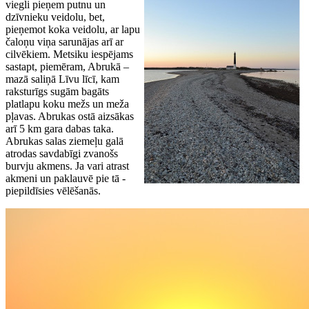
viegli pieņem putnu un
dzīvnieku veidolu, bet,
pieņemot koka veidolu, ar lapu
čaloņu viņa sarunājas arī ar
cilvēkiem. Metsiku iespējams
sastapt, piemēram, Abrukā –
mazā saliņā Līvu līcī, kam
raksturīgs sugām bagāts
platlapu koku mežs un meža
pļavas. Abrukas ostā aizsākas
arī 5 km gara dabas taka.
Abrukas salas ziemeļu galā
atrodas savdabīgi zvanošs
burvju akmens. Ja vari atrast
akmeni un paklauvē pie tā -
piepildīsies vēlēšanās.