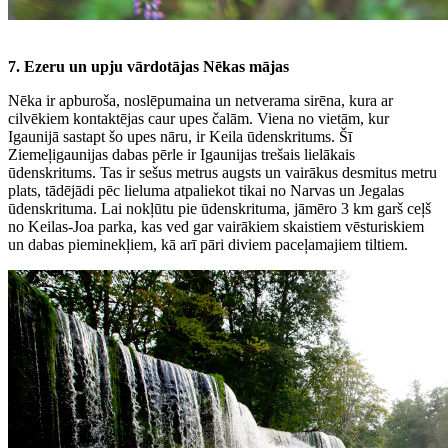
7. Ezeru un upju vārdotājas Nēkas mājas
Nēka ir apburoša, noslēpumaina un netverama sirēna, kura ar
cilvēkiem kontaktējas caur upes čalām. Viena no vietām, kur
Igaunijā sastapt šo upes nāru, ir Keila ūdenskritums. Šī
Ziemeļigaunijas dabas pērle ir Igaunijas trešais lielākais
ūdenskritums. Tas ir sešus metrus augsts un vairākus desmitus metru
plats, tādējādi pēc lieluma atpaliekot tikai no Narvas un Jegalas
ūdenskrituma. Lai nokļūtu pie ūdenskrituma, jāmēro 3 km garš ceļš
no Keilas-Joa parka, kas ved gar vairākiem skaistiem vēsturiskiem
un dabas pieminekļiem, kā arī pāri diviem paceļamajiem tiltiem.