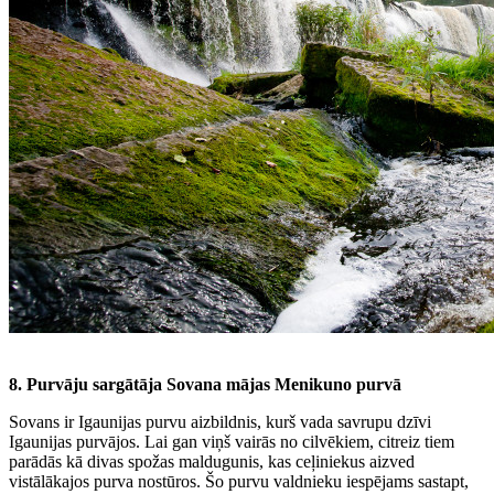
8. Purvāju sargātāja Sovana mājas Menikuno purvā
Sovans ir Igaunijas purvu aizbildnis, kurš vada savrupu dzīvi
Igaunijas purvājos. Lai gan viņš vairās no cilvēkiem, citreiz tiem
parādās kā divas spožas maldugunis, kas ceļiniekus aizved
vistālākajos purva nostūros. Šo purvu valdnieku iespējams sastapt,