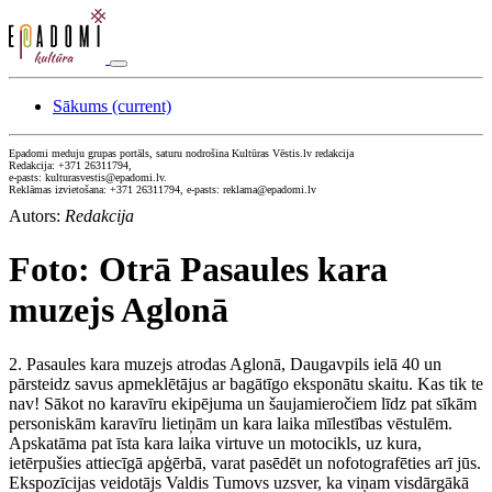
Sākums
(current)
Epadomi meduju grupas portāls, saturu nodrošina Kultūras Vēstis.lv redakcija
Redakcija: +371 26311794,
e-pasts: kulturasvestis@epadomi.lv.
Reklāmas izvietošana: +371 26311794, e-pasts: reklama@epadomi.lv
Autors:
Redakcija
Foto: Otrā Pasaules kara
muzejs Aglonā
2. Pasaules kara muzejs atrodas Aglonā, Daugavpils ielā 40 un
pārsteidz savus apmeklētājus ar bagātīgo eksponātu skaitu. Kas tik te
nav! Sākot no karavīru ekipējuma un šaujamieročiem līdz pat sīkām
personiskām karavīru lietiņām un kara laika mīlestības vēstulēm.
Apskatāma pat īsta kara laika virtuve un motocikls, uz kura,
ietērpušies attiecīgā apģērbā, varat pasēdēt un nofotografēties arī jūs.
Ekspozīcijas veidotājs Valdis Tumovs uzsver, ka viņam visdārgākā