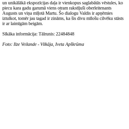
un unikālākā ekspozīcijas daļa ir vienkopus saglabātās vēstules, ko
piecu kara gadu garumā viens otram rakstījuši oberleitenants
Augusts un viņa mīļotā Martu. Šo dialogu Valdis ir apņēmies
iztulkot, tomēr jau tagad ir zināms, ka šis divu mīlošu cilvēku stāsts
ir ar laimīgām beigām.
Sīkāka informācija: Tālrunis: 22484848
Foto: Ilze Veilande - Vilkāja, Iveta Apškrūma