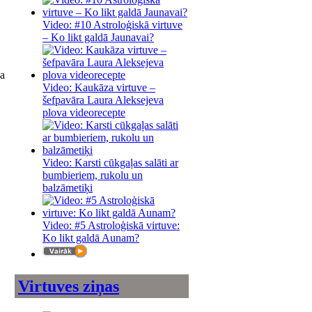
Video: #10 Astroloģiskā virtuve
– Ko likt galdā Jaunavai?
na
Video: Kaukāza virtuve –
šefpavāra Laura Aleksejeva
plova videorecepte
Video: Karsti cūkgaļas salāti ar
bumbieriem, rukolu un
balzāmetiķi
Video: #5 Astroloģiskā virtuve:
Ko likt galdā Aunam?
Virtuves ziņas