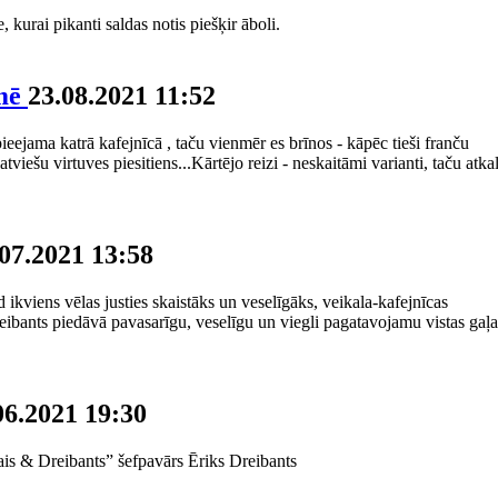
 kurai pikanti saldas notis piešķir āboli.
umē
23.08.2021 11:52
eejama katrā kafejnīcā , taču vienmēr es brīnos - kāpēc tieši franču
atviešu virtuves piesitiens...Kārtējo reizi - neskaitāmi varianti, taču atka
07.2021 13:58
 ikviens vēlas justies skaistāks un veselīgāks, veikala-kafejnīcas
ibants piedāvā pavasarīgu, veselīgu un viegli pagatavojamu vistas gaļa
06.2021 19:30
ais & Dreibants” šefpavārs Ēriks Dreibants