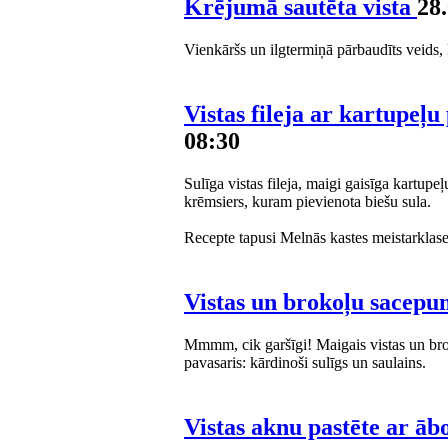
Krējumā sautēta vista
28
Vienkāršs un ilgtermiņā pārbaudīts veids, 
Vistas fileja ar kartupe
08:30
Sulīga vistas fileja, maigi gaisīga kartu
krēmsiers, kuram pievienota biešu sula.
Recepte tapusi Melnās kastes meistarklas
Vistas un brokoļu sacep
Mmmm, cik garšīgi! Maigais vistas un brok
pavasaris: kārdinoši sulīgs un saulains.
Vistas aknu pastēte ar ā