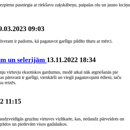
 biezpienu pasniegta ar riekšavu zaķskābeņu, paipalas olu un jauno lociņu
9.03.2023 09:03
eram ir padoms, kā pagatavot garšīgu pildīto tītaru ar mērci.
iem un selerijām
13.11.2022 18:34
mju virtuvju eksotiskos gardumus, modē atkal nāk atgriešanās pie
 pārsvarā ir garšīgi, vienkārši un viegli pagatavojami ēdieni, taču
ku reizēs.
2 11:15
daudzveidīgās gruzīnu virtuves vizītkarte, kas, nedaudz pārveidots un
a grādos un piedevām visos gadalaikos.