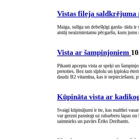
Vistas fileja saldkrējum
Maiga, sulīga un debešķīgi garda- tāda ir 
atstāj neaizmirstamu pēcgaršu, kuru jums n
Vista ar šampinjoniem
10
Pikanti apcepta vista ar speķi un šampinj
pretoties. Bez tam sīplolu un ķiploku ēter
daudz B2 vitamīna, kas ir nepieciešami, p
Kūpināta vista ar kadiķo
Svaigi kūpinājumi ir tie, kas maltītei va
var grezni pasniegt uz rabarberu lapas un
saimnieks un pavārs Ēriks Dreibants.