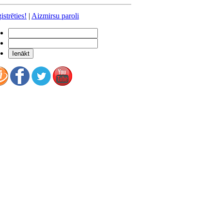
istrēties!
|
Aizmirsu paroli