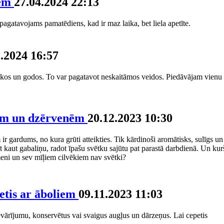
iem
27.04.2024 22:13
 pagatavojams pamatēdiens, kad ir maz laika, bet liela apetīte.
1.2024 16:57
vētkos un godos. To var pagatavot neskaitāmos veidos. Piedāvājam vienu
niem un dzērvenēm
20.12.2023 10:30
ir gardums, no kura grūti atteikties. Tik kārdinoši aromātisks, sulīgs un
īt kaut gabaliņu, radot īpašu svētku sajūtu pat parastā darbdienā. Un kur
meni un sev mīļiem cilvēkiem nav svētki?
etis ar āboliem
09.11.2023 11:03
evārījumu, konservētus vai svaigus augļus un dārzeņus. Lai cepetis