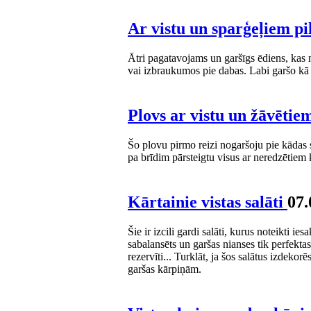
Ar vistu un sparģeļiem pi
Ātri pagatavojams un garšīgs ēdiens, kas 
vai izbraukumos pie dabas. Labi garšo kā si
Plovs ar vistu un žāvēti
Šo plovu pirmo reizi nogaršoju pie kādas s
pa brīdim pārsteigtu visus ar neredzētiem
Kārtainie vistas salāti
07.
Šie ir izcili gardi salāti, kurus noteikti i
sabalansēts un garšas nianses tik perfektas
rezervīti... Turklāt, ja šos salātus izdeko
garšas kārpiņām.