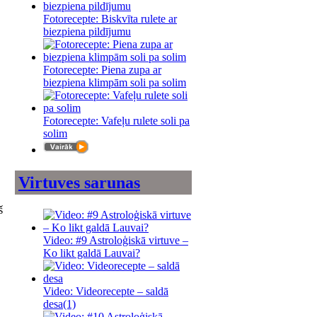
Fotorecepte: Biskvīta rulete ar
biezpiena pildījumu
Fotorecepte: Piena zupa ar
biezpiena klimpām soli pa solim
Fotorecepte: Vafeļu rulete soli pa
solim
Virtuves sarunas
š
Video: #9 Astroloģiskā virtuve –
Ko likt galdā Lauvai?
Video: Videorecepte – saldā
desa
(1)