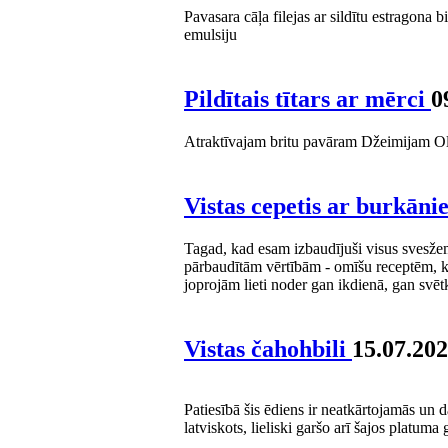
Pavasara cāļa filejas ar sildītu estragona
emulsiju
Pildītais tītars ar mērci
0
Atraktīvajam britu pavāram Džeimijam Oliv
Vistas cepetis ar burkān
Tagad, kad esam izbaudījuši visus svesže
pārbaudītām vērtībām - omīšu receptēm, kas
joprojām lieti noder gan ikdienā, gan svēt
Vistas čahohbili
15.07.202
Patiesībā šis ēdiens ir neatkārtojamās un 
latviskots, lieliski garšo arī šajos platum