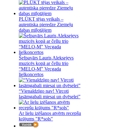
PLŪKT tējas veikals –
autentiska pieredze Ziemeļu
dabas mīļotājiem
Šefpavārs Lauris Aleksejevs
muzicēs kopā ar čellu trio
“MELO-M” Vecgada
lielkoncertos
“Vienaldzīgo nav! Vircoti
lasāmgabali miesai un dvēselei”
Ar lielu izēšanos atvērts recepšu
krājums "R*sols"