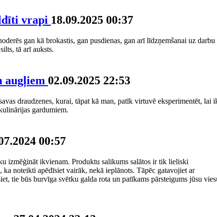
ldīti vrapi
18.09.2025 00:37
noderēs gan kā brokastis, gan pusdienas, gan arī līdzņemšanai uz darbu
lts, tā arī auksts.
em augļiem
02.09.2025 22:53
avas draudzenes, kurai, tāpat kā man, patīk virtuvē eksperimentēt, lai i
 kulinārijas gardumiem.
07.2024 00:57
esaku izmēģināt ikvienam. Produktu salikums salātos ir tik lieliski
, ka noteikti apēdīsiet vairāk, nekā ieplānots. Tāpēc gatavojiet ar
rēsiet, tie būs burvīga svētku galda rota un patīkams pārsteigums jūsu vies