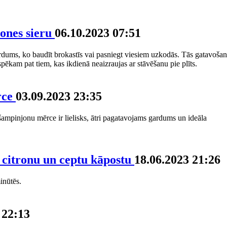
pones sieru
06.10.2023 07:51
rdums, ko baudīt brokastīs vai pasniegt viesiem uzkodās. Tās gatavoša
pēkam pat tiem, kas ikdienā neaizraujas ar stāvēšanu pie plīts.
rce
03.09.2023 23:35
šampinjonu mērce ir lielisks, ātri pagatavojams gardums un ideāla
r citronu un ceptu kāpostu
18.06.2023 21:26
inūtēs.
 22:13