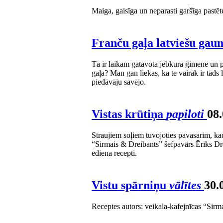
Maiga, gaisīga un neparasti garšīga pastēte,
Franču gaļa latviešu ga
Tā ir laikam gatavota jebkurā ģimenē un pi
gaļa? Man gan liekas, ka te vairāk ir tāds l
piedāvāju savējo.
Vistas krūtiņa
papiloti
08.
Straujiem soļiem tuvojoties pavasarim, kad
“Sirmais & Dreibants” šefpavārs Ēriks Dre
ēdiena recepti.
Vistu spārniņu
vālītes
30.
Receptes autors: veikala-kafejnīcas “Sirm