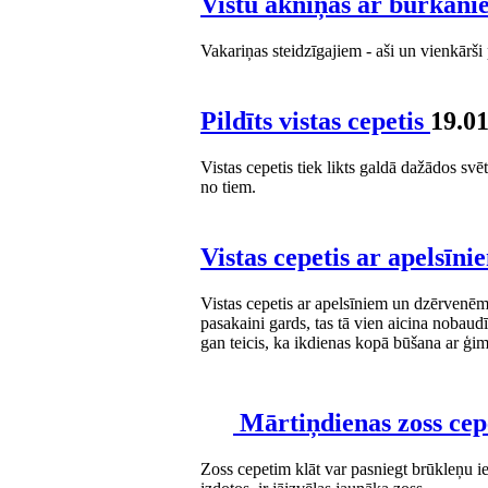
Vistu akniņas ar burkān
Vakariņas steidzīgajiem - aši un vienkārši
Pildīts vistas cepetis
19.0
Vistas cepetis tiek likts galdā dažādos s
no tiem.
Vistas cepetis ar apelsī
Vistas cepetis ar apelsīniem un dzērvenēm 
pasakaini gards, tas tā vien aicina nobaud
gan teicis, ka ikdienas kopā būšana ar ģi
Mārtiņdienas zoss cep
Zoss cepetim klāt var pasniegt brūkleņu i