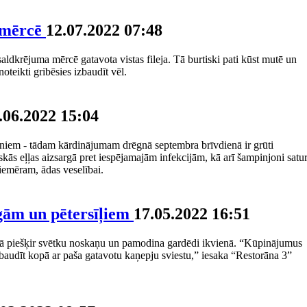
a mērcē
12.07.2022 07:48
saldkrējuma mērcē gatavota vistas fileja. Tā burtiski pati kūst mutē un
oteikti gribēsies izbaudīt vēl.
.06.2022 15:04
oniem - tādam kārdinājumam drēgnā septembra brīvdienā ir grūti
iskās eļļas aizsargā pret iespējamajām infekcijām, kā arī šampinjoni satu
iemēram, ādas veselībai.
gām un pētersīļiem
17.05.2022 16:51
sarā piešķir svētku noskaņu un pamodina gardēdi ikvienā. “Kūpinājumus
 baudīt kopā ar paša gatavotu kaņepju sviestu,” iesaka “Restorāna 3”