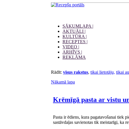
SĀKUMLAPA |
AKTUĀLI |
KULTŪRA |
RECEPTES |
VIDEO |
ARHĪVS |
REKLĀMA
Rādīt:
visus rakstus
,
tikai lietotāju,
tikai a
Nākamā lapa
Krēmīgā pasta ar vistu 
Pasta ir ēdiens, kura pagatavošanai tiek 
sastāvdaļas savienotas tik meistarīgi, ka re