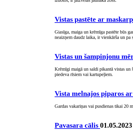
izdotos, ir jāizvēlas jaunāka zoss.
Vistas pastēte ar maskar
Giasīga, maiga un krēmīga pastēte būs ga
neaizņem daudz laika, ir vienkārša un pa s
Vistas un šampinjonu mē
Krēmīgi maigā un saldi pikantā vistas un 
piedeva rīsiem vai kartupeļiem.
Vista melnajos piparos a
Gardas vakariņas vai pusdienas tikai 20 m
Pavasara cālis
01.05.2023