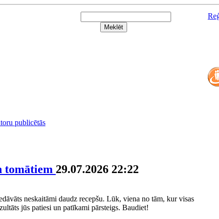
Reģ
utoru publicētās
un tomātiem
29.07.2026 22:22
piedāvāts neskaitāmi daudz recepšu. Lūk, viena no tām, kur visas
zultāts jūs patiesi un patīkami pārsteigs. Baudiet!