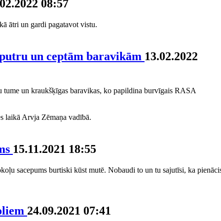
.02.2022 08:57
kā ātri un gardi pagatavot vistu.
ļu putru un ceptām baravikām
13.02.2022
peļu tume un kraukšķīgas baravikas, ko papildina burvīgais RASA
es laikā Arvja Zēmaņa vadībā.
ums
15.11.2021 18:55
oļu sacepums burtiski kūst mutē. Nobaudi to un tu sajutīsi, ka pienāci
boliem
24.09.2021 07:41