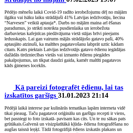
Pēdējo mēnešu laikā Covid-19 radīto ierobežojumu dēļ no mājām
ilgāku vai īsāku laiku strādājuši 41% Latvijas iedzīvotāju, liecina
“Narvesen” veiktā aptauja*. Darbs no mājām maina arī ēšanas
paradumus, jo strikti noteikta pusdienlaika un ierobežota
darbavietas kafejnīcas piedāvājuma vietā stājas brīvi pieejams
ledusskapis. Lai gan vairums mājās strādājošo gatavo paši, 40%
aptaujāto atzinuši, ka maltītes pagatavošanu labprāt uztic kādam
citam. Katrs piektais Latvijas iedzīvotājs gatavo ēdienu iegādājas
dažādās tirdzniecības vietās vai izmanto ēdienu piegādes
pakalpojumus, un tikpat daudzi gaida, kamēr maltīti pagatavos
kāds ģimenes loceklis.
Kā pareizi fotografēt ēdienu, lai tas
izskatītos garšīgs
31.01.2023 21:14
Pēdējā laikā interese par kulinārās tematikas lapām interneta vidē
tikai pieaug. Taču pagatavot oriģinālu un garšīgu recepti ir viens,
bet pasniegt to foto izskatā- pavisam kas cits. Un te nu sākas pats
grūtākais.Galvenā un visizplatītākā kļūda- ēdiena fotografēšana no
augšas taisnā leņķī. Tādā fotogrāfijā ēdiens izskatās plakans un