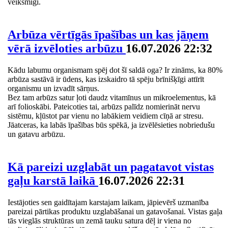
veiksmīgi.
Arbūza vērtīgās īpašības un kas jāņem
vērā izvēloties arbūzu
16.07.2026 22:32
Kādu labumu organismam spēj dot šī saldā oga? Ir zināms, ka 80%
arbūza sastāvā ir ūdens, kas izskaidro tā spēju brīnišķīgi attīrīt
organismu un izvadīt sārņus.
Bez tam arbūzs satur ļoti daudz vitamīnus un mikroelementus, kā
arī folioskābi. Pateicoties tai, arbūzs palīdz nomierināt nervu
sistēmu, kļūstot par vienu no labākiem veidiem cīņā ar stresu.
Jāatceras, ka labās īpašības būs spēkā, ja izvēlēsieties nobriedušu
un gatavu arbūzu.
Kā pareizi uzglabāt un pagatavot vistas
gaļu karstā laikā
16.07.2026 22:31
Iestājoties sen gaidītajam karstajam laikam, jāpievērš uzmanība
pareizai pārtikas produktu uzglabāšanai un gatavošanai. Vistas gaļa
tās vieglās struktūras un zemā tauku satura dēļ ir viena no