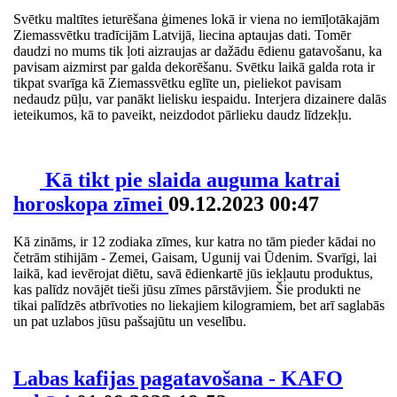
Svētku maltītes ieturēšana ģimenes lokā ir viena no iemīļotākajām
Ziemassvētku tradīcijām Latvijā, liecina aptaujas dati. Tomēr
daudzi no mums tik ļoti aizraujas ar dažādu ēdienu gatavošanu, ka
pavisam aizmirst par galda dekorēšanu. Svētku laikā galda rota ir
tikpat svarīga kā Ziemassvētku eglīte un, pieliekot pavisam
nedaudz pūļu, var panākt lielisku iespaidu. Interjera dizainere dalās
ieteikumos, kā to paveikt, neizdodot pārlieku daudz līdzekļu.
Kā tikt pie slaida auguma katrai
horoskopa zīmei
09.12.2023 00:47
Kā zināms, ir 12 zodiaka zīmes, kur katra no tām pieder kādai no
četrām stihijām - Zemei, Gaisam, Ugunij vai Ūdenim. Svarīgi, lai
laikā, kad ievērojat diētu, savā ēdienkartē jūs iekļautu produktus,
kas palīdz novājēt tieši jūsu zīmes pārstāvjiem. Šie produkti ne
tikai palīdzēs atbrīvoties no liekajiem kilogramiem, bet arī saglabās
un pat uzlabos jūsu pašsajūtu un veselību.
Labas kafijas pagatavošana - KAFO