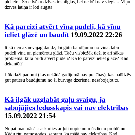
pielietot. Šo cilvēku dzīves ir spilgtas, bet ne būt nav vieglas. Viņu
dzīves latiņa ir ļoti augsta.
Kā pareizi atvērt vīna pudeli, kā vīnu
ieliet glāzē un baudīt
19.09.2022 22:26
It kā nemaz nevajag daudz, lai gūtu baudījumu no vīna: labu
pudeli vīna un piemērotu glāzi. Taču visbiežāk tieši te arī sākas
problēma: kurā brīdī atvērt pudeli? Kā to pareizi ieliet glāzē? Kad
dekantēt?
Lūk daži padomi (kas nekādā gadījumā nav prasības), kas palīdzēs
gūt patiesu baudījumu no šī burvīgā dzēriena, nesabojājot to.
Kā ilgāk uzglabāt gaļu svaigu, ja
sabojājies ledusskapis vai nav elektrības
15.09.2022 21:54
Nupat man nācās saskarties ar ļoti nopietnu mūsdienu problēmu.
Kādu rītu pamostoties, sapratu, ka mājā nav elektrības. Kad