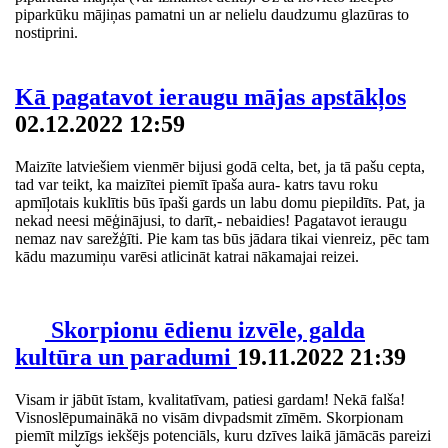
piparkūku mājiņas pamatni un ar nelielu daudzumu glazūras to
nostiprini.
Kā pagatavot ieraugu mājas apstākļos
02.12.2022 12:59
Maizīte latviešiem vienmēr bijusi godā celta, bet, ja tā pašu cepta,
tad var teikt, ka maizītei piemīt īpaša aura- katrs tavu roku
apmīļotais kuklītis būs īpaši gards un labu domu piepildīts. Pat, ja
nekad neesi mēģinājusi, to darīt,- nebaidies! Pagatavot ieraugu
nemaz nav sarežģīti. Pie kam tas būs jādara tikai vienreiz, pēc tam
kādu mazumiņu varēsi atlicināt katrai nākamajai reizei.
Skorpionu ēdienu izvēle, galda
kultūra un paradumi
19.11.2022 21:39
Visam ir jābūt īstam, kvalitatīvam, patiesi gardam! Nekā falša!
Visnoslēpumainākā no visām divpadsmit zīmēm. Skorpionam
piemīt milzīgs iekšējs potenciāls, kuru dzīves laikā jāmācās pareizi