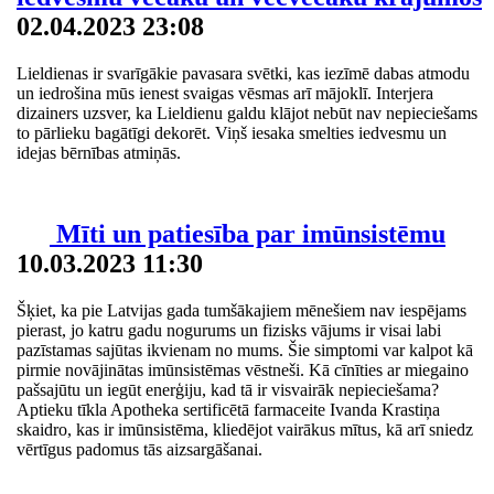
02.04.2023 23:08
Lieldienas ir svarīgākie pavasara svētki, kas iezīmē dabas atmodu
un iedrošina mūs ienest svaigas vēsmas arī mājoklī. Interjera
dizainers uzsver, ka Lieldienu galdu klājot nebūt nav nepieciešams
to pārlieku bagātīgi dekorēt. Viņš iesaka smelties iedvesmu un
idejas bērnības atmiņās.
Mīti un patiesība par imūnsistēmu
10.03.2023 11:30
Šķiet, ka pie Latvijas gada tumšākajiem mēnešiem nav iespējams
pierast, jo katru gadu nogurums un fizisks vājums ir visai labi
pazīstamas sajūtas ikvienam no mums. Šie simptomi var kalpot kā
pirmie novājinātas imūnsistēmas vēstneši. Kā cīnīties ar miegaino
pašsajūtu un iegūt enerģiju, kad tā ir visvairāk nepieciešama?
Aptieku tīkla Apotheka sertificētā farmaceite Ivanda Krastiņa
skaidro, kas ir imūnsistēma, kliedējot vairākus mītus, kā arī sniedz
vērtīgus padomus tās aizsargāšanai.