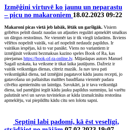
Izmēģini virtuvē ko jaunu un neparastu
– picu no makaroniem
18.02.2023 09:22
Makaroni picas vietā jeb labāk, lētāk un garšīgāk.
Visiem
gribētos pelnīt daudz naudas un atļauties regulāri apmeklēt smalkus
un dārgus restorānus. Ne vienmēr tas ir tik viegli izdarāms. Ikviens
vēlētos nopelnīt vairāk, vai arī nopelnīt nedaudz papildus. Ir
vairākas iespējas, kā to var panākt. Viens no variantiem ir
izmēģināt veiksmi bezmaksas kazino speles Book of Ra, kas
pieejamas
https://book-of-ra-online.lv
. Mājaslapas autors Manuel
Sagall uzskata, ka veiksme ir tikai laika jautājums. Dažreiz ir
vairāk veiksmīgas dienas, citreiz mazāk. Ja nav tava pati
veiksmīgākā diena, tad izmēģini pagatavot kādu jaunu recepti, jo
gatavošana un paštaisītas maltītes baudīšana vienmēr padara
cilvēku apmierinātu un laimīgu. Savukārt, ja ir tava veiksmīgā
diena, tad pamēģini iegūt kādu jauku papildus summiņu, lai varētu
palutināt sevi un savus tuviniekus ar kāda izsmalcināta restorāna
apmeklēju, vai piepildītu kādu citu sen lolotu sapni.
Septiņi labi padomi, kā ēst veselīgi,
strādājot no mājām
07.02.2023 19:07