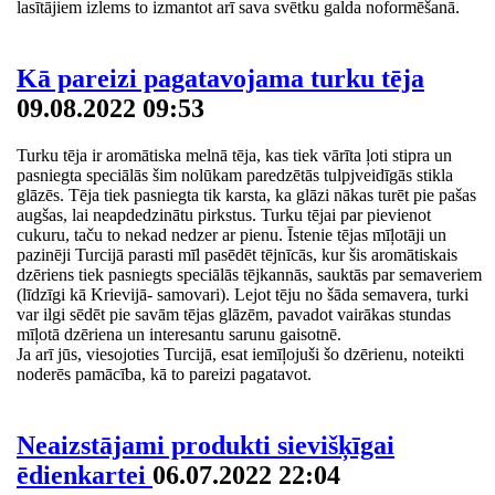
lasītājiem izlems to izmantot arī sava svētku galda noformēšanā.
Kā pareizi pagatavojama turku tēja
09.08.2022 09:53
Turku tēja ir aromātiska melnā tēja, kas tiek vārīta ļoti stipra un
pasniegta speciālās šim nolūkam paredzētās tulpjveidīgās stikla
glāzēs. Tēja tiek pasniegta tik karsta, ka glāzi nākas turēt pie pašas
augšas, lai neapdedzinātu pirkstus. Turku tējai par pievienot
cukuru, taču to nekad nedzer ar pienu. Īstenie tējas mīļotāji un
pazinēji Turcijā parasti mīl pasēdēt tējnīcās, kur šis aromātiskais
dzēriens tiek pasniegts speciālās tējkannās, sauktās par semaveriem
(līdzīgi kā Krievijā- samovari). Lejot tēju no šāda semavera, turki
var ilgi sēdēt pie savām tējas glāzēm, pavadot vairākas stundas
mīļotā dzēriena un interesantu sarunu gaisotnē.
Ja arī jūs, viesojoties Turcijā, esat iemīļojuši šo dzērienu, noteikti
noderēs pamācība, kā to pareizi pagatavot.
Neaizstājami produkti sievišķīgai
ēdienkartei
06.07.2022 22:04