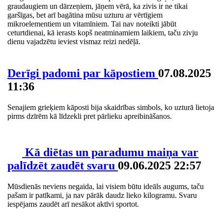
graudaugiem un dārzeņiem, jāņem vērā, ka zivis ir ne tikai
garšīgas, bet arī bagātina mūsu uzturu ar vērtīgiem
mikroelementiem un vitamīniem. Tai nav noteikti jābūt
ceturtdienai, kā ierasts kopš neatminamiem laikiem, taču zivju
dienu vajadzētu ieviest vismaz reizi nedēļā.
Derīgi padomi par kāpostiem
07.08.2025
11:36
Senajiem grieķiem kāposti bija skaidrības simbols, ko uzturā lietoja
pirms dzīrēm kā līdzekli pret pārlieku apreibināšanos.
Kā diētas un paradumu maiņa var
palīdzēt zaudēt svaru
09.06.2025 22:57
Mūsdienās neviens negaida, lai visiem būtu ideāls augums, taču
pašam ir patīkami, ja nav pārāk daudz lieko kilogramu. Svaru
iespējams zaudēt arī nesākot aktīvi sportot.