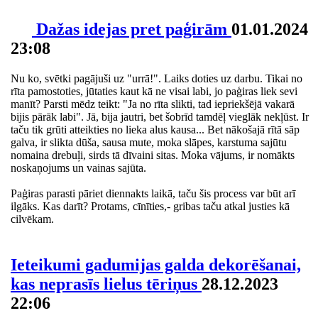
Dažas idejas pret paģirām
01.01.2024
23:08
Nu ko, svētki pagājuši uz "urrā!". Laiks doties uz darbu. Tikai no
rīta pamostoties, jūtaties kaut kā ne visai labi, jo paģiras liek sevi
manīt? Parsti mēdz teikt: "Ja no rīta slikti, tad iepriekšējā vakarā
bijis pārāk labi". Jā, bija jautri, bet šobrīd tamdēļ vieglāk nekļūst. Ir
taču tik grūti atteikties no lieka alus kausa... Bet nākošajā rītā sāp
galva, ir slikta dūša, sausa mute, moka slāpes, karstuma sajūtu
nomaina drebuļi, sirds tā dīvaini sitas. Moka vājums, ir nomākts
noskaņojums un vainas sajūta.
Paģiras parasti pāriet diennakts laikā, taču šis process var būt arī
ilgāks. Kas darīt? Protams, cīnīties,- gribas taču atkal justies kā
cilvēkam.
Ieteikumi gadumijas galda dekorēšanai,
kas neprasīs lielus tēriņus
28.12.2023
22:06