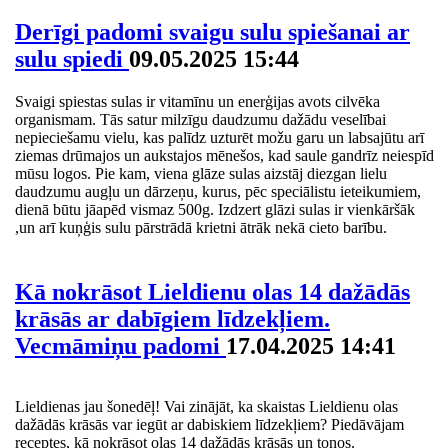
Derīgi padomi svaigu sulu spiešanai ar
sulu spiedi
09.05.2025 15:44
Svaigi spiestas sulas ir vitamīnu un enerģijas avots cilvēka
organismam. Tās satur milzīgu daudzumu dažādu veselībai
nepieciešamu vielu, kas palīdz uzturēt možu garu un labsajūtu arī
ziemas drūmajos un aukstajos mēnešos, kad saule gandrīz neiespīd
mūsu logos. Pie kam, viena glāze sulas aizstāj diezgan lielu
daudzumu augļu un dārzeņu, kurus, pēc speciālistu ieteikumiem,
dienā būtu jāapēd vismaz 500g. Izdzert glāzi sulas ir vienkāršāk
,un arī kuņģis sulu pārstrādā krietni ātrāk nekā cieto barību.
Kā nokrāsot Lieldienu olas 14 dažādās
krāsās ar dabīgiem līdzekļiem.
Vecmāmiņu padomi
17.04.2025 14:41
Lieldienas jau šonedēļ! Vai zinājāt, ka skaistas Lieldienu olas
dažādās krāsās var iegūt ar dabiskiem līdzekļiem? Piedāvājam
receptes, kā nokrāsot olas 14 dažādās krāsās un toņos.