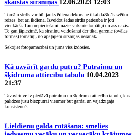
skaistas sirsniņas
12.06.2023 12:03
Tomātu sirdis var būt jauks ēdiena dekors ne tikai dažādās svētku
reizēs, bet arī ikdienā. Izveidot šādas sirdis patiesībā ir ļoti
vienkārši. Tam nepieciešami mazie sarkanie tomātiņi un ass nazis.
Te gan jāpiezīmē, ka sirsniņu veidošanai der tikai garenie (ovālas
formas) tomātiņi, no apaļajiem sirsniņas nesanāk.
Sekojiet fotopamācībai un jums viss izdosies.
Kā uzvārīt gardu putru? Putraimu un
šķidruma attiecību tabula
10.04.2023
21:37
Tavavirtuve.lv piedāvā putraimu un šķidruma attiecību tabulu, kas
palīdzēs jūsu biezputrai vienmēr būt gardai un vajadzīgajā
konsistencē.
Lieldienu galda rotāšana: smelies
iedvesmu vecāku un vecvecāku krājumos