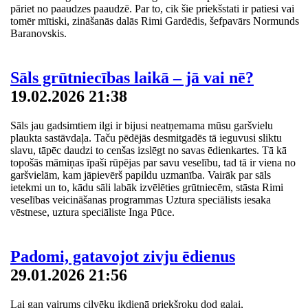
pāriet no paaudzes paaudzē. Par to, cik šie priekšstati ir patiesi vai
tomēr mītiski, zināšanās dalās Rimi Gardēdis, šefpavārs Normunds
Baranovskis.
Sāls grūtniecības laikā – jā vai nē?
19.02.2026 21:38
Sāls jau gadsimtiem ilgi ir bijusi neatņemama mūsu garšvielu
plaukta sastāvdaļa. Taču pēdējās desmitgadēs tā ieguvusi sliktu
slavu, tāpēc daudzi to cenšas izslēgt no savas ēdienkartes. Tā kā
topošās māmiņas īpaši rūpējas par savu veselību, tad tā ir viena no
garšvielām, kam jāpievērš papildu uzmanība. Vairāk par sāls
ietekmi un to, kādu sāli labāk izvēlēties grūtniecēm, stāsta Rimi
veselības veicināšanas programmas Uztura speciālists iesaka
vēstnese, uztura speciāliste Inga Pūce.
Padomi, gatavojot zivju ēdienus
29.01.2026 21:56
Lai gan vairums cilvēku ikdienā priekšroku dod gaļai,