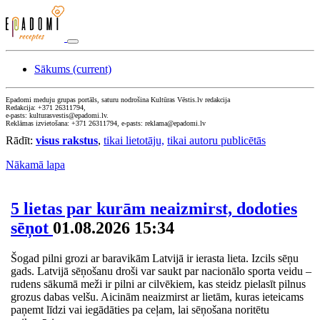
Sākums
(current)
Epadomi meduju grupas portāls, saturu nodrošina Kultūras Vēstis.lv redakcija
Redakcija: +371 26311794,
e-pasts: kulturasvestis@epadomi.lv.
Reklāmas izvietošana: +371 26311794, e-pasts: reklama@epadomi.lv
Rādīt:
visus rakstus
,
tikai lietotāju,
tikai autoru publicētās
Nākamā lapa
5 lietas par kurām neaizmirst, dodoties
sēņot
01.08.2026 15:34
Šogad pilni grozi ar baravikām Latvijā ir ierasta lieta. Izcils sēņu
gads. Latvijā sēņošanu droši var saukt par nacionālo sporta veidu –
rudens sākumā meži ir pilni ar cilvēkiem, kas steidz pielasīt pilnus
grozus dabas velšu. Aicinām neaizmirst ar lietām, kuras ieteicams
paņemt līdzi vai iegādāties pa ceļam, lai sēņošana noritētu