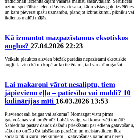
tradicionāli iecienītākajām vasaras maltīšu sastāvdaļām. Sertificēta
uztura speciāliste Jeļena Pavlova iesaka, kādu vistas gaļu izvēlēties
un kam pievērst īpašu uzmanību, plānojot izbraukumu, pikniku vai
ikdienas maltīti mājās.
Kā izmantot mazpazīstamus eksotiskos
augļus?
27.04.2026 22:23
Veikalu plauktos aizvien biežāk parādās nepazīstami eksotiskie
augļi. Ja zina kā un kopā ar ko tie ēdami, tad var arī nogaršot:
Lai makaroni vārot nesaliptu, tiem
jāpievieno eļļa – patiesība vai maldi? 10
kulinārijas mīti
16.03.2026 13:53
Pievienot sāli beigās vai sākumā? Nomazgāt vistu pirms
gatavošanas vai tomēr nē? Labāk svaigi vai konservēti tomāti?
Sabiedrībā pastāv daudz dažādu priekšstatu par ēdiena gatavošanu,
sākot no omīšu ēst taisīšanas paražām un meistarstiķiem līdz
sociālo tīklu guru ieteikumiem – gatavošanas paradumi nereti