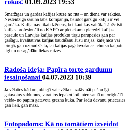
rokās!
01.09.2023 19:53
Smaržīgas un gardas kafijas krūze no rīta – un diena var sākties.
Nesteidzīga saruna labā kompānijā, baudot garšīgu kafiju ir vēl
gardāka. Kafija nav tikai dzēriens, bet kaut kas vairāk. Tāpēc īsti
kafijas profesionāļi no KAFO ar pietiekamu pieredzi kafijas
pasaulē un Latvijas kafijas produktu tirgū parūpēsies gan par
garšīgu, kvalitatīvas kafijas baudīšanu Jūsu mājās, kafejnīcā vai
birojā, gan uzraudzīs to, lai kafijas pagatavošanas tehnika kalpotu
ilgi un nesagādātu liekas raizes.
Radoša ideja: Papīra torte gardumu
iesaiņošanai
04.07.2023 10:39
Ja vēlaties kādam jubilejā vai svētkos uzdāvināt pašrocīgi
gatavotus saldumus, varat tos iepakot ļoti interesantā un oriģinālā
veidā- no papīra gatavotā greznā kūkā. Par šādu dāvanu priecāsies
gan lieli, gan mazi.
Fotopadoms: Kā no tomātiem izveidot