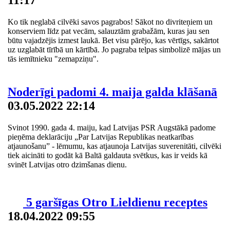
Ko tik neglabā cilvēki savos pagrabos! Sākot no divriteņiem un
konserviem līdz pat vecām, salauztām grabažām, kuras jau sen
būtu vajadzējis izmest laukā. Bet visu pārējo, kas vērtīgs, sakārtot
uz uzglabāt tīrībā un kārtībā. Jo pagraba telpas simbolizē mājas un
tās iemītnieku "zemapziņu".
Noderīgi padomi 4. maija galda klāšanā
03.05.2022 22:14
Svinot 1990. gada 4. maiju, kad Latvijas PSR Augstākā padome
pieņēma deklarāciju „Par Latvijas Republikas neatkarības
atjaunošanu” - lēmumu, kas atjaunoja Latvijas suverenitāti, cilvēki
tiek aicināti to godāt kā Baltā galdauta svētkus, kas ir veids kā
svinēt Latvijas otro dzimšanas dienu.
5 garšīgas Otro Lieldienu receptes
18.04.2022 09:55