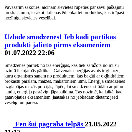
Pavasarim sākoties, aicinām sievietes rūpēties par savu pašsajūtu
un skaistumu, iesakot ikdienas ēdienkartei produktus, kas ir īpaši
nozīmīgi sievietes veselībai.
Uzlādē smadzenes! Jeb kādi pārtikas
produkti jālieto pirms eksāmeniem
01.07.2022 22:06
Smadzenes pārtiek no tās enerģijas, kas tiek saražota no mūsu
uzturā lietojamās pārtikas. Galvenais enerģijas avots ir glikoze,
kuru organisms saņem no produktiem, kas bagāti ar ogļhidrātiem:
brokastu pārslām, maizes, makaroniem utml. Enerģija smadzenēs
uzglabājas mazās porcijās, tāpēc, lai smadzenes strādātu ar pilnu
jaudu, enerģija pastāvīgi jāpapaildina. Tas nozīmē, ka laikā, kad
gatavojaties eksāmeniem, jāatsakās no jebkādām diētām; jāēd
veselīgi un parezi.
Fen šui pagraba telpās
21.05.2022
11:17