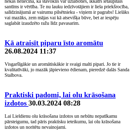
nekas neliecina, ka stāvoklis var uzlaboties, ikkatrs ietaupītais
santīms ir vērtība. Te nu lauku iedzīvotājiem ir liela priekšrocība,
salīdzinājumā ar vairumu pilsētnieku - viņiem ir pagrabs! Lielāks
vai mazāks, zem mājas vai kā atsevišķa būve, bet ar iespēju
saglabāt izaudzēto ražu līdz pavasarim.
Kā atraisīt piparu īsto aromātu
26.08.2024 11:37
Visgaršīgākie un aromātiskākie ir svaigi malti pipari. Jo tie ir
kvalitatīvāki, jo mazāk jāpievieno ēdienam, pieredzē dalās Sanda
Stalbova.
Praktiski padomi, lai olu krāsošana
izdotos
30.03.2024 08:28
Lai Lieldienu olu krāsošana izdotos un nebūtu nepatīkamu
pārsteigumu, tad pāris praktisku ieteikumu, lai olu krāsošana
izdotos un noritētu nevainojami.