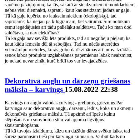
saņēmu paziņojumu, ka tās, sakarā ar steidzamiem remontdarbiem,
nebūs visu diennakti, sapratu,- kaut kas steidzami jādara ar gaļu.
Tā kā gaļu iepērku no lauksaimniekiem (ekoloģisko), tad
saprotams, ka ne jau pa kilogramam, bet vairumā. Šim nolūkam
esmu iegādājusies arī tādu palielāku saldētavu. Taču ko man dod
saldētava, ja nav elektrības?
Tā kā gaļa nav sevišķi lēts produkts, tad arī negribēju pieļaut, ka
kaut kādu iemeslu dēļ tā sabojājas. Tad nu nācās atcerēties
vecmāmiņu metodes, kuras gribu darīt zināmas arī jums. Izrādās-
senos labos produktu uzglabāšanas paņēmienus labāk neaizmirst,
jo nekad nevar zināt, kurā brīdī tos var ievajadzēties.
Dekoratīvā augļu un dārzeņu griešanas
māksla – karvings
15.08.2022 22:38
Karvings no angļu valodas curving - grebums, griezums.Par
karvingu sauc dekoratīvu augļu, dārzeņu, ledus, koka un akmeņu
dekoratīvās griešanas mākslu. Tā apzīmē arī īpašu kalnu
slēpošanas un snovborda stilu vai apjoma ilgviļņus
skaistumkopšanā.
Tā kā tuvojas izlaidumu, kāzu un dažādu dārza svētku laiks, tad
šoreiz parunāsim tieši par karvingu kulinārijā. Varbūt kāds no