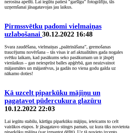
nerosina apetīti. Lai iegūtu patiesi "garšīgu" fotogrāfiju, tās
uzņemšanai jāsagatavojas jau laikus.
Pirmssvētku padomi vielmaiņas
uzlabošanai
30.12.2022 16:48
Svara zaudēšana, vielmaiņas „paātrināšana”, gremošanas
traucējumu novēršana – tās visas ir arī aktualitātes gada nogales
svētku laikam, kad pasākums seko pasākumam un ir jāspēj
vienlaikus – gan neiesprūst balles apģērbā, gan neaizvainot
mājasmātes un mājastēvus, ja gadās no viena godu galda uz
nākamo doties!
Kā uzcelt piparkūku mājiņu un
pagatavot pūdercukura glazūru
10.12.2022 22:03
Lai iegūtu stabilu, kārtīgu piparkūku mājiņu, ieteicams to celt
vairākos etapos. Ir jāsagatavo stingrs pamats, uz kura tiks novietota
piparkūku mājiņa (var izmantot dēlīti). Uz tā novieto izcepto