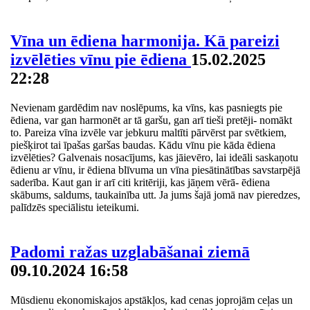
Vīna un ēdiena harmonija. Kā pareizi
izvēlēties vīnu pie ēdiena
15.02.2025
22:28
Nevienam gardēdim nav noslēpums, ka vīns, kas pasniegts pie
ēdiena, var gan harmonēt ar tā garšu, gan arī tieši pretēji- nomākt
to. Pareiza vīna izvēle var jebkuru maltīti pārvērst par svētkiem,
piešķirot tai īpašas garšas baudas. Kādu vīnu pie kāda ēdiena
izvēlēties? Galvenais nosacījums, kas jāievēro, lai ideāli saskaņotu
ēdienu ar vīnu, ir ēdiena blīvuma un vīna piesātinātības savstarpējā
saderība. Kaut gan ir arī citi kritēriji, kas jāņem vērā- ēdiena
skābums, saldums, taukainība utt. Ja jums šajā jomā nav pieredzes,
palīdzēs speciālistu ieteikumi.
Padomi ražas uzglabāšanai ziemā
09.10.2024 16:58
Mūsdienu ekonomiskajos apstākļos, kad cenas joprojām ceļas un