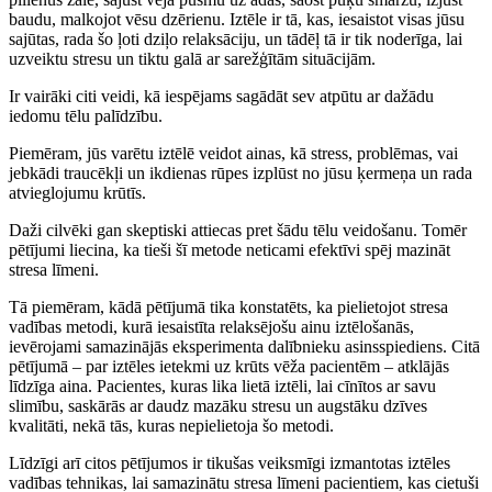
baudu, malkojot vēsu dzērienu. Iztēle ir tā, kas, iesaistot visas jūsu
sajūtas, rada šo ļoti dziļo relaksāciju, un tādēļ tā ir tik noderīga, lai
uzveiktu stresu un tiktu galā ar sarežģītām situācijām.
Ir vairāki citi veidi, kā iespējams sagādāt sev atpūtu ar dažādu
iedomu tēlu palīdzību.
Piemēram, jūs varētu iztēlē veidot ainas, kā stress, problēmas, vai
jebkādi traucēkļi un ikdienas rūpes izplūst no jūsu ķermeņa un rada
atvieglojumu krūtīs.
Daži cilvēki gan skeptiski attiecas pret šādu tēlu veidošanu. Tomēr
pētījumi liecina, ka tieši šī metode neticami efektīvi spēj mazināt
stresa līmeni.
Tā piemēram, kādā pētījumā tika konstatēts, ka pielietojot stresa
vadības metodi, kurā iesaistīta relaksējošu ainu iztēlošanās,
ievērojami samazinājās eksperimenta dalībnieku asinsspiediens. Citā
pētījumā – par iztēles ietekmi uz krūts vēža pacientēm – atklājās
līdzīga aina. Pacientes, kuras lika lietā iztēli, lai cīnītos ar savu
slimību, saskārās ar daudz mazāku stresu un augstāku dzīves
kvalitāti, nekā tās, kuras nepielietoja šo metodi.
Līdzīgi arī citos pētījumos ir tikušas veiksmīgi izmantotas iztēles
vadības tehnikas, lai samazinātu stresa līmeni pacientiem, kas cietuši