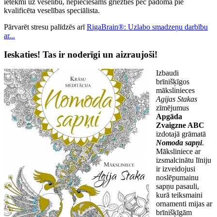
ietekmi uz veselību, nepieciešams griezties pēc padoma pie
kvalificēta veselības speciālista.
Pārvarēt stresu palīdzēs arī
RigaBrain®: Uzlabo smadzeņu darbību
ar...
Ieskaties! Tas ir noderīgi un aizraujoši!
Izbaudi
brīnišķīgos
mākslinieces
Agijas Stakas
zīmējumus
Apgāda
Zvaigzne ABC
izdotajā grāmatā
Nomoda sapņi
.
Māksliniece ar
izsmalcinātu līniju
ir izveidojusi
noslēpumainu
sapņu pasauli,
kurā teiksmaini
ornamenti mijas ar
brīnišķīgām