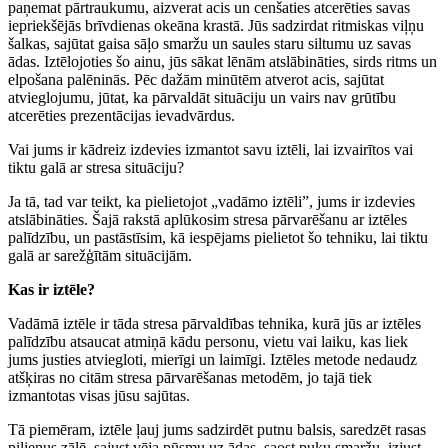
paņemat pārtraukumu, aizverat acis un cenšaties atcerēties savas
iepriekšējās brīvdienas okeāna krastā. Jūs sadzirdat ritmiskas viļņu
šalkas, sajūtat gaisa sāļo smaržu un saules staru siltumu uz savas
ādas. Iztēlojoties šo ainu, jūs sākat lēnām atslābināties, sirds ritms un
elpošana palēninās. Pēc dažām minūtēm atverot acis, sajūtat
atvieglojumu, jūtat, ka pārvaldāt situāciju un vairs nav grūtību
atcerēties prezentācijas ievadvārdus.
Vai jums ir kādreiz izdevies izmantot savu iztēli, lai izvairītos vai
tiktu galā ar stresa situāciju?
Ja tā, tad var teikt, ka pielietojot „vadāmo iztēli”, jums ir izdevies
atslābināties. Šajā rakstā aplūkosim stresa pārvarēšanu ar iztēles
palīdzību, un pastāstīsim, kā iespējams pielietot šo tehniku, lai tiktu
galā ar sarežģītām situācijām.
Kas ir iztēle?
Vadāmā iztēle ir tāda stresa pārvaldības tehnika, kurā jūs ar iztēles
palīdzību atsaucat atmiņā kādu personu, vietu vai laiku, kas liek
jums justies atviegloti, mierīgi un laimīgi. Iztēles metode nedaudz
atšķiras no citām stresa pārvarēšanas metodēm, jo tajā tiek
izmantotas visas jūsu sajūtas.
Tā piemēram, iztēle ļauj jums sadzirdēt putnu balsis, saredzēt rasas
pilienus zālē, sajust vēja pūsmu uz ādas, saost puķu smaržu, izjust