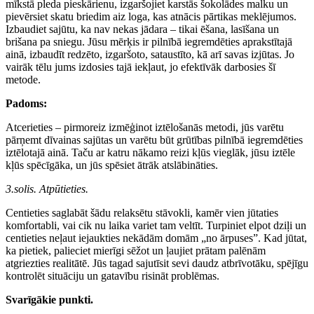
mīkstā pleda pieskārienu, izgaršojiet karstās šokolādes malku un
pievērsiet skatu briedim aiz loga, kas atnācis pārtikas meklējumos.
Izbaudiet sajūtu, ka nav nekas jādara – tikai ēšana, lasīšana un
brišana pa sniegu. Jūsu mērķis ir pilnībā iegremdēties aprakstītajā
ainā, izbaudīt redzēto, izgaršoto, sataustīto, kā arī savas izjūtas. Jo
vairāk tēlu jums izdosies tajā iekļaut, jo efektīvāk darbosies šī
metode.
Padoms:
Atcerieties – pirmoreiz izmēģinot iztēlošanās metodi, jūs varētu
pārņemt dīvainas sajūtas un varētu būt grūtības pilnībā iegremdēties
iztēlotajā ainā. Taču ar katru nākamo reizi kļūs vieglāk, jūsu iztēle
kļūs spēcīgāka, un jūs spēsiet ātrāk atslābināties.
3.solis. Atpūtieties.
Centieties saglabāt šādu relaksētu stāvokli, kamēr vien jūtaties
komfortabli, vai cik nu laika variet tam veltīt. Turpiniet elpot dziļi un
centieties neļaut iejaukties nekādām domām „no ārpuses”. Kad jūtat,
ka pietiek, palieciet mierīgi sēžot un ļaujiet prātam palēnām
atgriezties realitātē. Jūs tagad sajutīsit sevi daudz atbrīvotāku, spējīgu
kontrolēt situāciju un gatavību risināt problēmas.
Svarīgākie punkti.