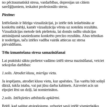
no pēctraumatiskā stresa, vardarbības, depresijas un citiem
sarežģījumiem, ieskaitot profesionālo stresu.
Piezīme:
Iztēlošanās ir līdzīga vizualizācijai, jo iztēle tiek iedarbināta ar
konkrētu mērķi, kamēr vizualizācija vērsta uz noteiktu rezultātu.
Vizualizācijas metode tiek pielietota, lai domās radītu situācijas
atrisinājumā sasniedzamo konkrēto precīzo rezultātu. Abas tehnikas
ir noderīgas, taču iztēles vadība vairāk attiecas uz stresa
pārvaldīšanu.
Tēlu izmantošana stresa samazināšanai
Lai praktiski sāktu pielietot vadāmo iztēli stresa mazināšanai, veiciet
sekojošas darbības:
1.solis. Atrodiet klusu, mierīgu vietu.
Ja iespējams, atrodiet klusu vietu, kur apsēsties. Tas varētu būt soliņš
dārzā, tukša istaba, vai pat jūsu darba kabinets. Aizveriet acis un
elpojiet lēni un dziļi, lai nomierinātos.
2.solis. Iztēlojieties atbilstošu apkārtni.
Brīdī, kad sajūtat atvieglojumu, uzburiet savā iztēlē vismierīgāko