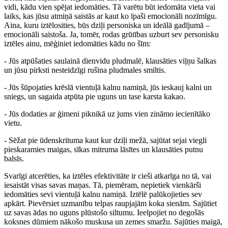
vidi, kādu vien spējat iedomāties. Tā varētu būt iedomāta vieta vai
laiks, kas jūsu atmiņā saistās ar kaut ko īpaši emocionāli nozīmīgu.
Aina, kuru iztēlosities, būs dziļi personiska un ideālā gadījumā –
emocionāli saistoša. Ja, tomēr, rodas grūtības uzburt sev personisku
iztēles ainu, mēģiniet iedomāties kādu no šīm:
- Jūs atpūšaties saulainā dienvidu pludmalē, klausāties viļņu šalkas
un jūsu pirksti nesteidzīgi rušina pludmales smiltis.
- Jūs šūpojaties krēslā vientuļā kalnu namiņā, jūs ieskauj kalni un
sniegs, un sagaida atpūta pie uguns un tase karsta kakao.
- Jūs dodaties ar ģimeni piknikā uz jums vien zināmo iecienītāko
vietu.
- Sēžat pie ūdenskrituma kaut kur dziļi mežā, sajūtat sejai viegli
pieskaramies maigas, sīkas mitruma lāsītes un klausāties putnu
balsīs.
Svarīgi atcerēties, ka iztēles efektivitāte ir cieši atkarīga no tā, vai
iesaistāt visas savas maņas. Tā, piemēram, nepietiek vienkārši
iedomāties sevi vientuļā kalnu namiņā. Iztēlē palūkojieties sev
apkārt. Pievērsiet uzmanību telpas raupjajām koka sienām. Sajūtiet
uz savas ādas no uguns plūstošo siltumu. Ieelpojiet no degošās
koksnes dūmiem nākošo muskusa un zemes smaržu. Sajūties maigā,