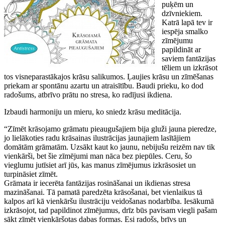
puķēm un
dzīvniekiem.
Katrā lapā tev ir
iespēja smalko
zīmējumu
papildināt ar
saviem fantāzijas
tēliem un izkrāsot
tos visneparastākajos krāsu salikumos. Ļaujies krāsu un zīmēšanas
priekam ar spontānu azartu un atraisītību. Baudi prieku, ko dod
radošums, atbrīvo prātu no stresa, ko radījusi ikdiena.
Izbaudi harmoniju un mieru, ko sniedz krāsu meditācija.
“Zīmēt krāsojamo grāmatu pieaugušajiem bija gluži jauna pieredze,
jo lielākoties radu krāsainas ilustrācijas jaunajiem lasītājiem
domātām grāmatām. Uzsākt kaut ko jaunu, nebijušu reizēm nav tik
vienkārši, bet šie zīmējumi man nāca bez piepūles. Ceru, šo
vieglumu jutīsiet arī jūs, kas manus zīmējumus izkrāsosiet un
turpināsiet zīmēt.
Grāmata ir iecerēta fantāzijas rosināšanai un ikdienas stresa
mazināšanai. Tā pamatā paredzēta krāsošanai, bet vienlaikus tā
kalpos arī kā vienkāršu ilustrāciju veidošanas nodarbība. Iesākumā
izkrāsojot, tad papildinot zīmējumus, drīz būs pavisam viegli pašam
sākt zīmēt vienkāršotas dabas formas. Esi radošs, brīvs un