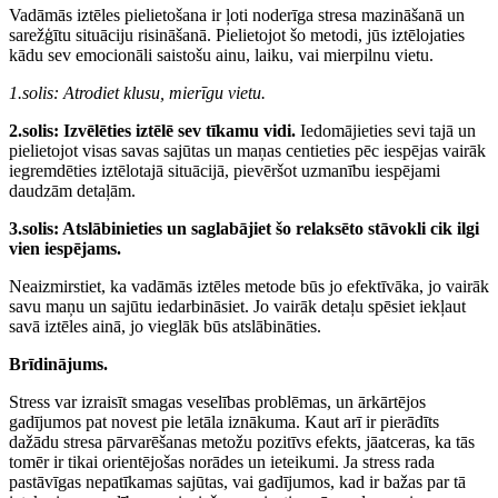
Vadāmās iztēles pielietošana ir ļoti noderīga stresa mazināšanā un
sarežģītu situāciju risināšanā. Pielietojot šo metodi, jūs iztēlojaties
kādu sev emocionāli saistošu ainu, laiku, vai mierpilnu vietu.
1.solis: Atrodiet klusu, mierīgu vietu.
2.solis: Izvēlēties iztēlē sev tīkamu vidi.
Iedomājieties sevi tajā un
pielietojot visas savas sajūtas un maņas centieties pēc iespējas vairāk
iegremdēties iztēlotajā situācijā, pievēršot uzmanību iespējami
daudzām detaļām.
3.solis: Atslābinieties un saglabājiet šo relaksēto stāvokli cik ilgi
vien iespējams.
Neaizmirstiet, ka vadāmās iztēles metode būs jo efektīvāka, jo vairāk
savu maņu un sajūtu iedarbināsiet. Jo vairāk detaļu spēsiet iekļaut
savā iztēles ainā, jo vieglāk būs atslābināties.
Brīdinājums.
Stress var izraisīt smagas veselības problēmas, un ārkārtējos
gadījumos pat novest pie letāla iznākuma. Kaut arī ir pierādīts
dažādu stresa pārvarēšanas metožu pozitīvs efekts, jāatceras, ka tās
tomēr ir tikai orientējošas norādes un ieteikumi. Ja stress rada
pastāvīgas nepatīkamas sajūtas, vai gadījumos, kad ir bažas par tā