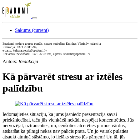
Sākums
(current)
Epadomi meduju grupas portāls, saturu nodrošina Kultūras Vēstis.lv redakcija
Redakcija: +371 26311794,
e-pasts: kulturasvestis@epadomi.lv.
Reklāmas izvietošana: +371 26311794, e-pasts: reklama@epadomi.lv
Autors:
Redakcija
Kā pārvarēt stresu ar iztēles
palīdzību
Iedomājieties situāciju, ka jums jāsniedz prezentācija savai
priekšniecībai, taču jūs vienkārši nekādi nespējat koncentrēties. Jūs
nervozējat, uztraucaties, un, cenšoties atcerēties pirmos vārdus,
atskāršat ka pilnīgi nekas nav palicis prātā. Un jo vairāk pūlaties
atsaukt atmiņā stāstāmo, jo lielāks stress jūs pārņem! Un tā, jūs