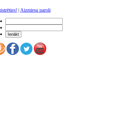
istrēties!
|
Aizmirsu paroli