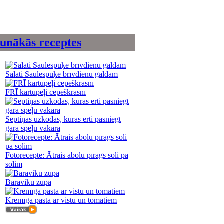
unākās receptes
Salāti Saulespuķe brīvdienu galdam
FRĪ kartupeļi cepeškrāsnī
Septiņas uzkodas, kuras ērti pasniegt
garā spēļu vakarā
Fotorecepte: Ātrais ābolu pīrāgs soli pa
solim
Baraviku zupa
Krēmīgā pasta ar vistu un tomātiem