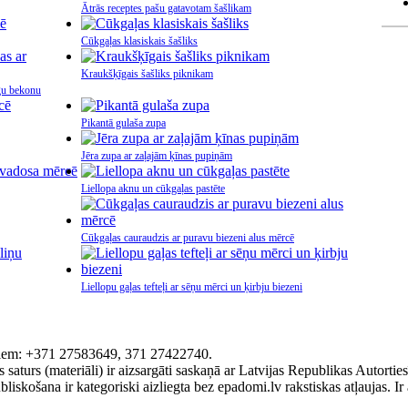
Ātrās receptes pašu gatavotam šašlikam
Cūkgaļas klasiskais šašliks
Kraukšķīgais šašliks piknikam
gu bekonu
Pikantā gulaša zupa
Jēra zupa ar zaļajām ķīnas pupiņām
Liellopa aknu un cūkgaļas pastēte
Cūkgaļas cauraudzis ar puravu biezeni alus mērcē
Liellopu gaļas tefteļi ar sēņu mērci un ķirbju biezeni
ktiem: +371 27583649, 371 27422740.
s saturs (materiāli) ir aizsargāti saskaņā ar Latvijas Republikas Autort
liskošana ir kategoriski aizliegta bez epadomi.lv rakstiskas atļaujas. Ir