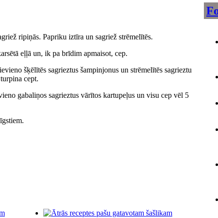
Fo
riež ripiņās. Papriku iztīra un sagriež strēmelītēs.
arsētā eļļā un, ik pa brīdim apmaisot, cep.
evieno šķēlītēs sagrieztus šampinjonus un strēmelītēs sagrieztu
 turpina cept.
eno gabaliņos sagrieztus vārītos kartupeļus un visu cep vēl 5
īgstiem.