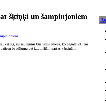
ar šķiņķi un šampinjoniem
Ja
kraukšķīgs, šis sautējums būs īstais ēdiens, ko pagatavot. Tas
s patiesu baudījumu pat izlutinātām garšas kārpiņām.