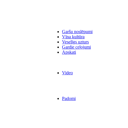
Garšu noslēpumi
Vīna kultūra
Veselīgs uzturs
Gardie ceļojumi
Apskati
Video
Padomi