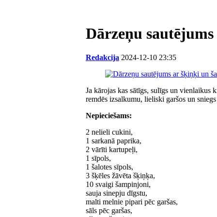
Dārzeņu sautējums 
Redakcija
2024-12-10 23:35
Ja kārojas kas sātīgs, sulīgs un vienlaikus 
remdēs izsalkumu, lieliski garšos un snieg
Nepieciešams:
2 nelieli cukini,
1 sarkanā paprika,
2 vārīti kartupeļi,
1 sīpols,
1 šalotes sīpols,
3 šķēles žāvēta šķiņķa,
10 svaigi šampinjoni,
sauja sinepju dīgstu,
malti melnie pipari pēc garšas,
sāls pēc garšas,