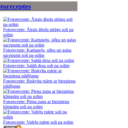
toreceptes
Fotorecepte: Ātrais ābolu pīrāgs soli pa
solim
Fotorecepte: Kartupeļu, siļķu un gaļas
sacepums soli pa solim
Fotorecepte: Saldā desa soli pa solim
Fotorecepte: Biskvīta rulete ar biezpiena
pildījumu
Fotorecepte: Piena zupa ar biezpiena
klimpām soli pa solim
Fotorecepte: Vafeļu rulete soli pa solim