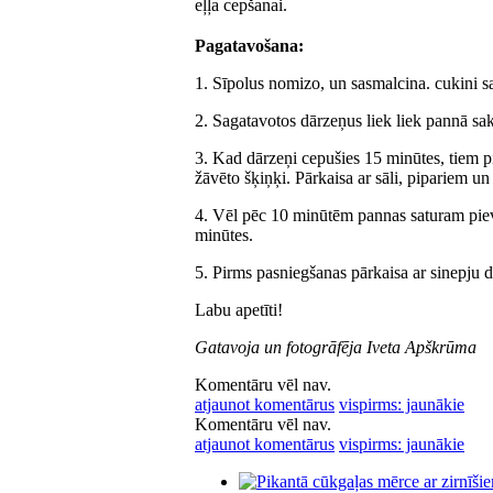
eļļa cepšanai.
Pagatavošana:
1. Sīpolus nomizo, un sasmalcina. cukini sag
2. Sagatavotos dārzeņus liek liek pannā sak
3. Kad dārzeņi cepušies 15 minūtes, tiem pi
žāvēto šķiņķi. Pārkaisa ar sāli, pipariem un
4. Vēl pēc 10 minūtēm pannas saturam pievi
minūtes.
5. Pirms pasniegšanas pārkaisa ar sinepju d
Labu apetīti!
Gatavoja un fotogrāfēja Iveta Apškrūma
Komentāru vēl nav.
atjaunot komentārus
vispirms: jaunākie
Komentāru vēl nav.
atjaunot komentārus
vispirms: jaunākie