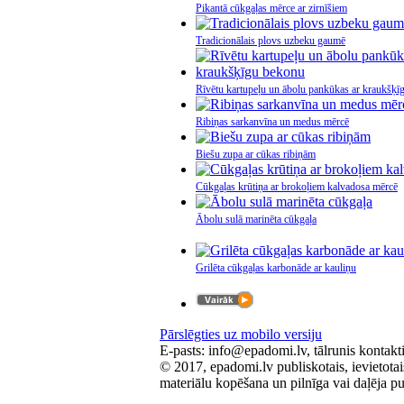
Pikantā cūkgaļas mērce ar zirnīšiem
Tradicionālais plovs uzbeku gaumē
Rīvētu kartupeļu un ābolu pankūkas ar kraukšķī
Ribiņas sarkanvīna un medus mērcē
Biešu zupa ar cūkas ribiņām
Cūkgaļas krūtiņa ar brokoļiem kalvadosa mērcē
Ābolu sulā marinēta cūkgaļa
Grilēta cūkgaļas karbonāde ar kauliņu
Pārslēgties uz mobilo versiju
E-pasts: info@epadomi.lv, tālrunis konta
© 2017, epadomi.lv publiskotais, ievietotai
materiālu kopēšana un pilnīga vai daļēja pub
Ierosinājumiem vai kļūdu paziņojumiem