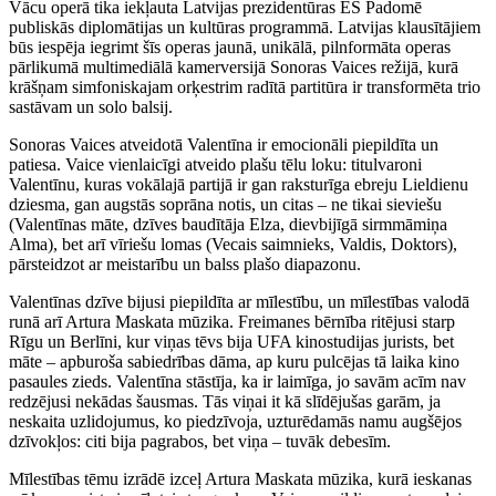
Vācu operā tika iekļauta Latvijas prezidentūras ES Padomē
publiskās diplomātijas un kultūras programmā. Latvijas klausītājiem
būs iespēja iegrimt šīs operas jaunā, unikālā, pilnformāta operas
pārlikumā multimediālā kamerversijā Sonoras Vaices režijā, kurā
krāšņam simfoniskajam orķestrim radītā partitūra ir transformēta trio
sastāvam un solo balsij.
Sonoras Vaices atveidotā Valentīna ir emocionāli piepildīta un
patiesa. Vaice vienlaicīgi atveido plašu tēlu loku: titulvaroni
Valentīnu, kuras vokālajā partijā ir gan raksturīga ebreju Lieldienu
dziesma, gan augstās soprāna notis, un citas – ne tikai sieviešu
(Valentīnas māte, dzīves baudītāja Elza, dievbijīgā sirmmāmiņa
Alma), bet arī vīriešu lomas (Vecais saimnieks, Valdis, Doktors),
pārsteidzot ar meistarību un balss plašo diapazonu.
Valentīnas dzīve bijusi piepildīta ar mīlestību, un mīlestības valodā
runā arī Artura Maskata mūzika. Freimanes bērnība ritējusi starp
Rīgu un Berlīni, kur viņas tēvs bija UFA kinostudijas jurists, bet
māte – apburoša sabiedrības dāma, ap kuru pulcējas tā laika kino
pasaules zieds. Valentīna stāstīja, ka ir laimīga, jo savām acīm nav
redzējusi nekādas šausmas. Tās viņai it kā slīdējušas garām, ja
neskaita uzlidojumus, ko piedzīvoja, uzturēdamās namu augšējos
dzīvokļos: citi bija pagrabos, bet viņa – tuvāk debesīm.
Mīlestības tēmu izrādē izceļ Artura Maskata mūzika, kurā ieskanas