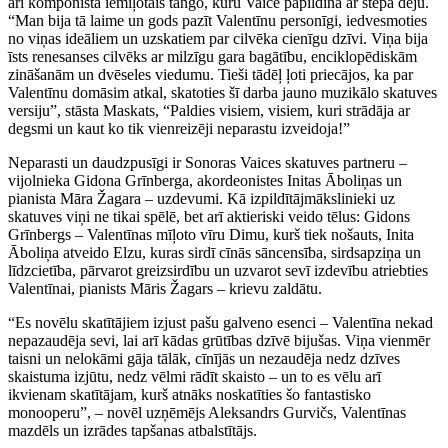
arī komponista iemīļotais tango, kuru Vaice papildina ar stepa deju.
“Man bija tā laime un gods pazīt Valentīnu personīgi, iedvesmoties
no viņas ideāliem un uzskatiem par cilvēka cienīgu dzīvi. Viņa bija
īsts renesanses cilvēks ar milzīgu gara bagātību, enciklopēdiskām
zināšanām un dvēseles viedumu. Tieši tādēļ ļoti priecājos, ka par
Valentīnu domāsim atkal, skatoties šī darba jauno muzikālo skatuves
versiju”, stāsta Maskats, “Paldies visiem, visiem, kuri strādāja ar
degsmi un kaut ko tik vienreizēji neparastu izveidoja!”
Neparasti un daudzpusīgi ir Sonoras Vaices skatuves partneru –
vijolnieka Gidona Grīnberga, akordeonistes Initas Āboliņas un
pianista Māra Žagara – uzdevumi. Kā izpildītājmākslinieki uz
skatuves viņi ne tikai spēlē, bet arī aktieriski veido tēlus: Gidons
Grīnbergs – Valentīnas mīļoto vīru Dimu, kurš tiek nošauts, Inita
Āboliņa atveido Elzu, kuras sirdī cīnās sāncensība, sirdsapziņa un
līdzcietība, pārvarot greizsirdību un uzvarot sevī izdevību atriebties
Valentīnai, pianists Māris Žagars – krievu zaldātu.
“Es novēlu skatītājiem izjust pašu galveno esenci – Valentīna nekad
nepazaudēja sevi, lai arī kādas grūtības dzīvē bijušas. Viņa vienmēr
taisni un nelokāmi gāja tālāk, cīnījās un nezaudēja nedz dzīves
skaistuma izjūtu, nedz vēlmi rādīt skaisto – un to es vēlu arī
ikvienam skatītājam, kurš atnāks noskatīties šo fantastisko
monooperu”, – novēl uzņēmējs Aleksandrs Gurvičs, Valentīnas
mazdēls un izrādes tapšanas atbalstītājs.