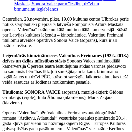
Ceturtdien, 28.novembrī, plkst. 19.00 kultūras centrā Ulbrokas pērle
notiks starptautiski pieprasītā latviešu komponista Artura Maskata
operas “Valentīna” izrāde unikālā multimediālā kamerversijā. Stāstā
par Latvijas kultūras leģendu – kinozinātnieci Valentīnu Freimani
titullomu atveidos operdīva Sonora Vaice (soprāns), kura ir arī
izrādes režisore.
Leģendārās kinozinātnieces Valentīnas Freimanes (1922.-2018.)
dzīves un dziļas mīlestības stāsts
Sonoras Vaices multimediālā
kamerversijā Operetes teātra iestudējumā atklās varones piedzīvoto
no saulainās bērnības līdz ļoti sarežģītajam laikam, brīnumaino
izglābšanos un dzīvi PĒC, krāsojot sarežģīta laikmeta ainu, kas tiešā
veidā sasaucas ar šodienas notikumiem pasaulē.
Titullomā: SONORA VAICE
(soprāns), mūziķi-aktieri: Gidons
Grīnbergs (vijole), Inita Āboliņa (akordeons), Māris Žagars
(klavieres).
Operas “Valentīna” pēc Valentīnas Freimanes autobiogrāfiskā
romāna “Ardievu, Atlantīda!” vēsturiskā pasaules pirmizrāde 2014.
gadā kļuva par vienu no nozīmīgākajiem Rīgas – Eiropas Kultūras
galvaspilsētas gada pasākumiem. “Valentīnas” viesizrāde Berlīnes