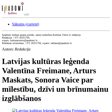
Sākums
(current)
Epadomi meduju grupas portāls, saturu nodrošina Kultūras Vēstis.lv redakcija
Redakcija: +371 26311794,
e-pasts: kulturasvestis@epadomi.lv.
Reklāmas izvietošana: +371 26311794, e-pasts: reklama@epadomi.lv
Autors:
Redakcija
Latvijas kultūras leģenda
Valentīna Freimane, Arturs
Maskats, Sonora Vaice par
mīlestību, dzīvi un brīnumainu
izglābšanos