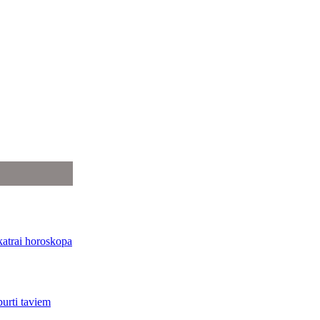
katrai horoskopa
burti taviem