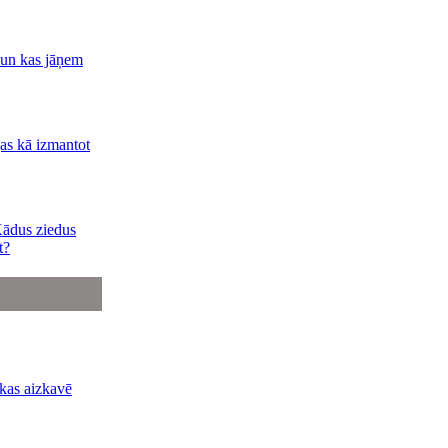
 un kas jāņem
jas kā izmantot
Kādus ziedus
t?
kas aizkavē