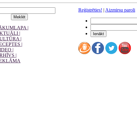
Reģistrēties!
|
Aizmirsu paroli
ĀKUMLAPA |
KTUĀLI |
ULTŪRA |
ECEPTES |
IDEO |
RHĪVS |
EKLĀMA