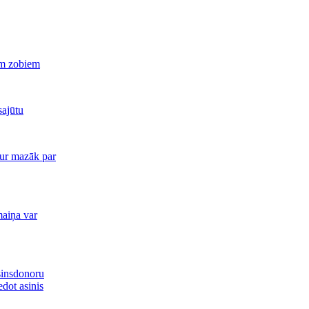
em zobiem
sajūtu
tur mazāk par
aiņa var
asinsdonoru
edot asinis