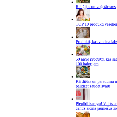
Reliģijas un veģetārisms
TOP 10 produkti veseli
Produkti, kas veicina lab
50
labie produkti
, kas sa
100 kalorijām
Kā diētas un paradumu m
palīdzēt zaudēt svaru
Piepildi karogu! Valsts 
centrs aicina jauniešus zi