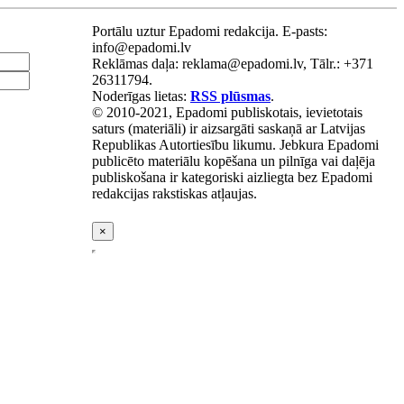
Portālu uztur Epadomi redakcija. E-pasts:
info@epadomi.lv
Reklāmas daļa: reklama@epadomi.lv, Tālr.: +371
26311794.
Noderīgas lietas:
RSS plūsmas
.
© 2010-2021, Epadomi publiskotais, ievietotais
saturs (materiāli) ir aizsargāti saskaņā ar Latvijas
Republikas Autortiesību likumu. Jebkura Epadomi
publicēto materiālu kopēšana un pilnīga vai daļēja
publiskošana ir kategoriski aizliegta bez Epadomi
redakcijas rakstiskas atļaujas.
×