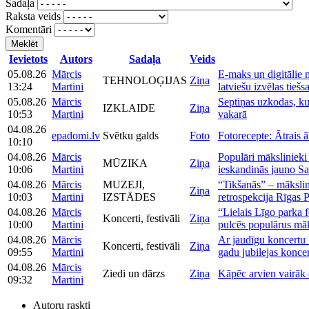
Sadaļa
Raksta veids
Komentāri
Meklēt
Ievietots
Autors
Sadaļa
Veids
05.08.26
Mārcis
E-maks un digitālie 
TEHNOLOĢIJAS
Ziņa
13:24
Martini
latviešu izvēlas tiešs
05.08.26
Mārcis
Septiņas uzkodas, kur
IZKLAIDE
Ziņa
10:53
Martini
vakarā
04.08.26
epadomi.lv
Svētku galds
Foto
Fotorecepte: Ātrais ā
10:10
04.08.26
Mārcis
Populāri māksliniek
MŪZIKA
Ziņa
10:06
Martini
ieskandinās jauno Sal
04.08.26
Mārcis
MUZEJI,
“Tikšanās” – māksli
Ziņa
10:03
Martini
IZSTĀDES
retrospekcija Rīgas 
04.08.26
Mārcis
“Lielais Līgo parka f
Koncerti, festivāli
Ziņa
10:00
Martini
pulcēs populārus māk
04.08.26
Mārcis
Ar jaudīgu koncertu 
Koncerti, festivāli
Ziņa
09:55
Martini
gadu jubilejas koncer
04.08.26
Mārcis
Ziedi un dārzs
Ziņa
Kāpēc arvien vairāk 
09:32
Martini
Autoru raskti