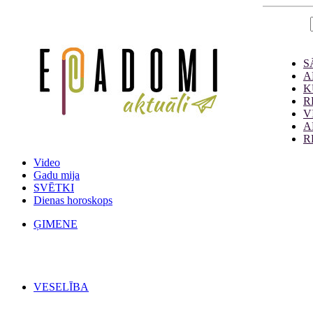
S
A
K
R
V
A
R
Video
Gadu mija
SVĒTKI
Dienas horoskops
ĢIMENE
VESELĪBA