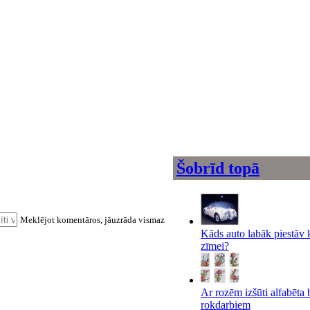
Šobrīd topā
Meklējot komentāros, jāuzrāda vismaz
Kāds auto labāk piestāv 
zīmei?
Ar rozēm izšūti alfabēta 
rokdarbiem