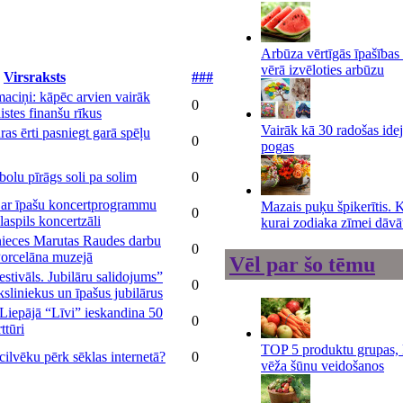
Arbūza vērtīgās īpašības
vērā izvēloties arbūzu
Virsraksts
###
maciņi: kāpēc arvien vairāk
0
aistes finanšu rīkus
Vairāk kā 30 radošas ide
as ērti pasniegt garā spēļu
0
pogas
bolu pīrāgs soli pa solim
0
i ar īpašu koncertprogrammu
Mazais puķu špikerītis. 
0
aspils koncertzāli
kurai zodiaka zīmei dāvā
nieces Marutas Raudes darbu
0
Porcelāna muzejā
Vēl par šo tēmu
estivāls. Jubilāru salidojums”
0
sliniekus un īpašus jubilārus
Liepājā “Līvi” ieskandina 50
0
ttūri
TOP 5 produktu grupas, 
cilvēku pērk sēklas internetā?
0
vēža šūnu veidošanos