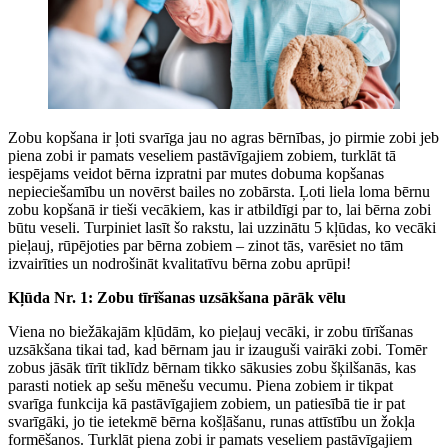
Zobu kopšana ir ļoti svarīga jau no agras bērnības, jo pirmie zobi jeb
piena zobi ir pamats veseliem pastāvīgajiem zobiem, turklāt tā
iespējams veidot bērna izpratni par mutes dobuma kopšanas
nepieciešamību un novērst bailes no zobārsta. Ļoti liela loma bērnu
zobu kopšanā ir tieši vecākiem, kas ir atbildīgi par to, lai bērna zobi
būtu veseli. Turpiniet lasīt šo rakstu, lai uzzinātu 5 kļūdas, ko vecāki
pieļauj, rūpējoties par bērna zobiem – zinot tās, varēsiet no tām
izvairīties un nodrošināt kvalitatīvu bērna zobu aprūpi!
Kļūda Nr. 1: Zobu tīrīšanas uzsākšana pārāk vēlu
Viena no biežākajām kļūdām, ko pieļauj vecāki, ir zobu tīrīšanas
uzsākšana tikai tad, kad bērnam jau ir izauguši vairāki zobi. Tomēr
zobus jāsāk tīrīt tiklīdz bērnam tikko sākusies zobu šķilšanās, kas
parasti notiek ap sešu mēnešu vecumu. Piena zobiem ir tikpat
svarīga funkcija kā pastāvīgajiem zobiem, un patiesībā tie ir pat
svarīgāki, jo tie ietekmē bērna košļāšanu, runas attīstību un žokļa
formēšanos. Turklāt piena zobi ir pamats veseliem pastāvīgajiem