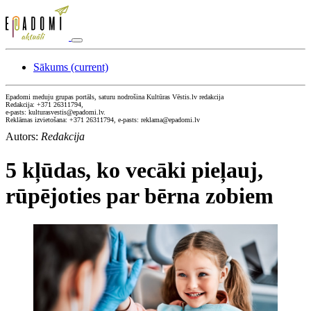
Sākums
(current)
Epadomi meduju grupas portāls, saturu nodrošina Kultūras Vēstis.lv redakcija
Redakcija: +371 26311794,
e-pasts: kulturasvestis@epadomi.lv.
Reklāmas izvietošana: +371 26311794, e-pasts: reklama@epadomi.lv
Autors:
Redakcija
5 kļūdas, ko vecāki pieļauj,
rūpējoties par bērna zobiem