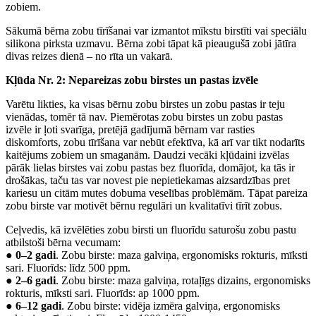
zobiem.
Sākumā bērna zobu tīrīšanai var izmantot mīkstu birstīti vai speciālu
silikona pirksta uzmavu. Bērna zobi tāpat kā pieaugušā zobi jātīra
divas reizes dienā – no rīta un vakarā.
Kļūda Nr. 2: Nepareizas zobu birstes un pastas izvēle
Varētu likties, ka visas bērnu zobu birstes un zobu pastas ir teju
vienādas, tomēr tā nav. Piemērotas zobu birstes un zobu pastas
izvēle ir ļoti svarīga, pretējā gadījumā bērnam var rasties
diskomforts, zobu tīrīšana var nebūt efektīva, kā arī var tikt nodarīts
kaitējums zobiem un smaganām. Daudzi vecāki kļūdaini izvēlas
pārāk lielas birstes vai zobu pastas bez fluorīda, domājot, ka tās ir
drošākas, taču tas var novest pie nepietiekamas aizsardzības pret
kariesu un citām mutes dobuma veselības problēmām. Tāpat pareiza
zobu birste var motivēt bērnu regulāri un kvalitatīvi tīrīt zobus.
Ceļvedis, kā izvēlēties zobu birsti un fluorīdu saturošu zobu pastu
atbilstoši bērna vecumam:
●
0–2 gadi
. Zobu birste: maza galviņa, ergonomisks rokturis, mīksti
sari. Fluorīds: līdz 500 ppm.
●
2–6 gadi
. Zobu birste: maza galviņa, rotaļīgs dizains, ergonomisks
rokturis, mīksti sari. Fluorīds: ap 1000 ppm.
●
6–12 gadi
. Zobu birste: vidēja izmēra galviņa, ergonomisks