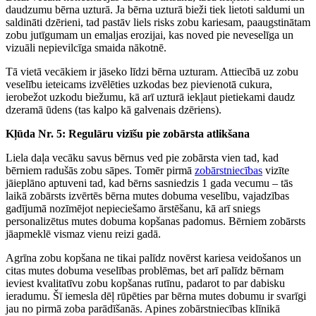
daudzumu bērna uzturā. Ja bērna uzturā bieži tiek lietoti saldumi un
saldināti dzērieni, tad pastāv liels risks zobu kariesam, paaugstinātam
zobu jutīgumam un emaljas erozijai, kas noved pie neveselīga un
vizuāli nepievilcīga smaida nākotnē.
Tā vietā vecākiem ir jāseko līdzi bērna uzturam. Attiecībā uz zobu
veselību ieteicams izvēlēties uzkodas bez pievienotā cukura,
ierobežot uzkodu biežumu, kā arī uzturā iekļaut pietiekami daudz
dzeramā ūdens (tas kalpo kā galvenais dzēriens).
Kļūda Nr. 5: Regulāru vizīšu pie zobārsta atlikšana
Liela daļa vecāku savus bērnus ved pie zobārsta vien tad, kad
bērniem radušās zobu sāpes. Tomēr pirmā
zobārstniecības
vizīte
jāieplāno aptuveni tad, kad bērns sasniedzis 1 gada vecumu – tās
laikā zobārsts izvērtēs bērna mutes dobuma veselību, vajadzības
gadījumā nozīmējot nepieciešamo ārstēšanu, kā arī sniegs
personalizētus mutes dobuma kopšanas padomus. Bērniem zobārsts
jāapmeklē vismaz vienu reizi gadā.
Agrīna zobu kopšana ne tikai palīdz novērst kariesa veidošanos un
citas mutes dobuma veselības problēmas, bet arī palīdz bērnam
ieviest kvalitatīvu zobu kopšanas rutīnu, padarot to par dabisku
ieradumu. Šī iemesla dēļ rūpēties par bērna mutes dobumu ir svarīgi
jau no pirmā zoba parādīšanās. Apines zobārstniecības klīnikā