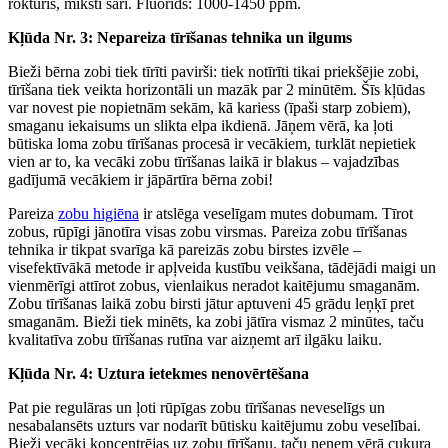
rokturis, mīksti sari. Fluorīds: 1000-1450 ppm.
Kļūda Nr. 3: Nepareiza tīrīšanas tehnika un ilgums
Bieži bērna zobi tiek tīrīti pavirši: tiek notīrīti tikai priekšējie zobi,
tīrīšana tiek veikta horizontāli un mazāk par 2 minūtēm. Šīs kļūdas
var novest pie nopietnām sekām, kā kariess (īpaši starp zobiem),
smaganu iekaisums un slikta elpa ikdienā. Jāņem vērā, ka ļoti
būtiska loma zobu tīrīšanas procesā ir vecākiem, turklāt nepietiek
vien ar to, ka vecāki zobu tīrīšanas laikā ir blakus – vajadzības
gadījumā vecākiem ir jāpārtīra bērna zobi!
Pareiza
zobu higiēna
ir atslēga veselīgam mutes dobumam. Tīrot
zobus, rūpīgi jānotīra visas zobu virsmas. Pareiza zobu tīrīšanas
tehnika ir tikpat svarīga kā pareizās zobu birstes izvēle –
visefektīvākā metode ir apļveida kustību veikšana, tādējādi maigi un
vienmērīgi attīrot zobus, vienlaikus neradot kaitējumu smaganām.
Zobu tīrīšanas laikā zobu birsti jātur aptuveni 45 grādu leņķī pret
smaganām. Bieži tiek minēts, ka zobi jātīra vismaz 2 minūtes, taču
kvalitatīva zobu tīrīšanas rutīna var aizņemt arī ilgāku laiku.
Kļūda Nr. 4: Uztura ietekmes nenovērtēšana
Pat pie regulāras un ļoti rūpīgas zobu tīrīšanas neveselīgs un
nesabalansēts uzturs var nodarīt būtisku kaitējumu zobu veselībai.
Bieži vecāki koncentrējas uz zobu tīrīšanu, taču neņem vērā cukura