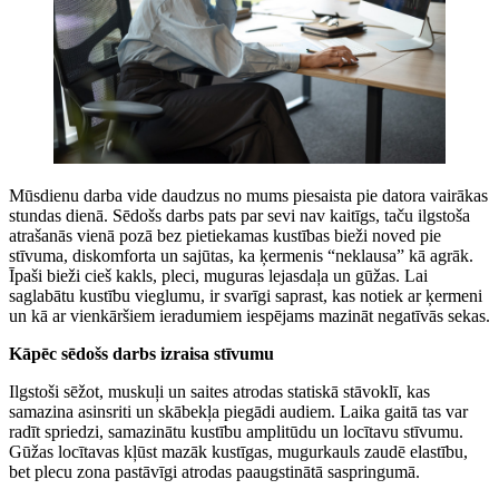
Mūsdienu darba vide daudzus no mums piesaista pie datora vairākas
stundas dienā. Sēdošs darbs pats par sevi nav kaitīgs, taču ilgstoša
atrašanās vienā pozā bez pietiekamas kustības bieži noved pie
stīvuma, diskomforta un sajūtas, ka ķermenis “neklausa” kā agrāk.
Īpaši bieži cieš kakls, pleci, muguras lejasdaļa un gūžas. Lai
saglabātu kustību vieglumu, ir svarīgi saprast, kas notiek ar ķermeni
un kā ar vienkāršiem ieradumiem iespējams mazināt negatīvās sekas.
Kāpēc sēdošs darbs izraisa stīvumu
Ilgstoši sēžot, muskuļi un saites atrodas statiskā stāvoklī, kas
samazina asinsriti un skābekļa piegādi audiem. Laika gaitā tas var
radīt spriedzi, samazinātu kustību amplitūdu un locītavu stīvumu.
Gūžas locītavas kļūst mazāk kustīgas, mugurkauls zaudē elastību,
bet plecu zona pastāvīgi atrodas paaugstinātā saspringumā.