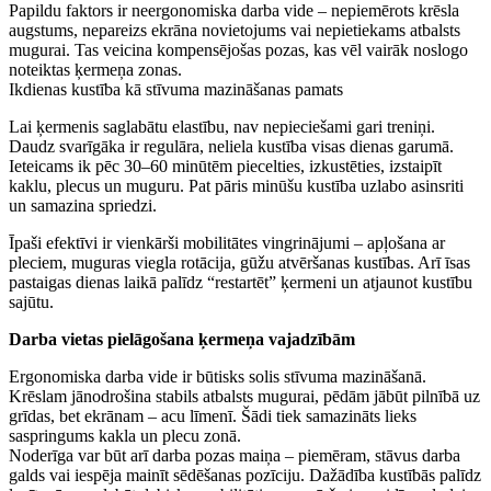
Papildu faktors ir neergonomiska darba vide – nepiemērots krēsla
augstums, nepareizs ekrāna novietojums vai nepietiekams atbalsts
mugurai. Tas veicina kompensējošas pozas, kas vēl vairāk noslogo
noteiktas ķermeņa zonas.
Ikdienas kustība kā stīvuma mazināšanas pamats
Lai ķermenis saglabātu elastību, nav nepieciešami gari treniņi.
Daudz svarīgāka ir regulāra, neliela kustība visas dienas garumā.
Ieteicams ik pēc 30–60 minūtēm piecelties, izkustēties, izstaipīt
kaklu, plecus un muguru. Pat pāris minūšu kustība uzlabo asinsriti
un samazina spriedzi.
Īpaši efektīvi ir vienkārši mobilitātes vingrinājumi – apļošana ar
pleciem, muguras viegla rotācija, gūžu atvēršanas kustības. Arī īsas
pastaigas dienas laikā palīdz “restartēt” ķermeni un atjaunot kustību
sajūtu.
Darba vietas pielāgošana ķermeņa vajadzībām
Ergonomiska darba vide ir būtisks solis stīvuma mazināšanā.
Krēslam jānodrošina stabils atbalsts mugurai, pēdām jābūt pilnībā uz
grīdas, bet ekrānam – acu līmenī. Šādi tiek samazināts lieks
saspringums kakla un plecu zonā.
Noderīga var būt arī darba pozas maiņa – piemēram, stāvus darba
galds vai iespēja mainīt sēdēšanas pozīciju. Dažādība kustībās palīdz