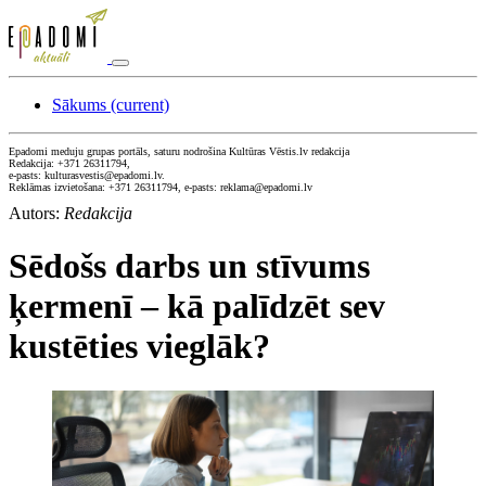
Sākums
(current)
Epadomi meduju grupas portāls, saturu nodrošina Kultūras Vēstis.lv redakcija
Redakcija: +371 26311794,
e-pasts: kulturasvestis@epadomi.lv.
Reklāmas izvietošana: +371 26311794, e-pasts: reklama@epadomi.lv
Autors:
Redakcija
Sēdošs darbs un stīvums
ķermenī – kā palīdzēt sev
kustēties vieglāk?