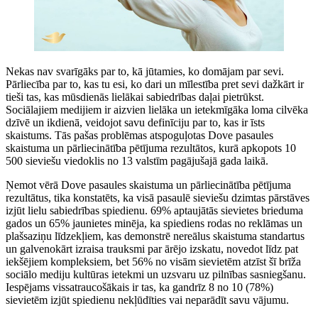
Nekas nav svarīgāks par to, kā jūtamies, ko domājam par sevi.
Pārliecība par to, kas tu esi, ko dari un mīlestība pret sevi dažkārt ir
tieši tas, kas mūsdienās lielākai sabiedrības daļai pietrūkst.
Sociālajiem medijiem ir aizvien lielāka un ietekmīgāka loma cilvēka
dzīvē un ikdienā, veidojot savu definīciju par to, kas ir īsts
skaistums. Tās pašas problēmas atspoguļotas Dove pasaules
skaistuma un pārliecinātība pētījuma rezultātos, kurā apkopots 10
500 sieviešu viedoklis no 13 valstīm pagājušajā gada laikā.
Ņemot vērā Dove pasaules skaistuma un pārliecinātība pētījuma
rezultātus, tika konstatēts, ka visā pasaulē sieviešu dzimtas pārstāves
izjūt lielu sabiedrības spiedienu. 69% aptaujātās sievietes brieduma
gados un 65% jaunietes minēja, ka spiediens rodas no reklāmas un
plašsaziņu līdzekļiem, kas demonstrē nereālus skaistuma standartus
un galvenokārt izraisa trauksmi par ārējo izskatu, novedot līdz pat
iekšējiem kompleksiem, bet 56% no visām sievietēm atzīst šī brīža
sociālo mediju kultūras ietekmi un uzsvaru uz pilnības sasniegšanu.
Iespējams vissatraucošākais ir tas, ka gandrīz 8 no 10 (78%)
sievietēm izjūt spiedienu nekļūdīties vai neparādīt savu vājumu.