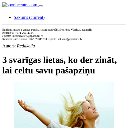
Sākums
(current)
Epadomi meduju grupas portāls, saturu nodrošina Kultūras Vēstis.lv redakcija
Redakcija: +371 26311794,
e-pasts: kulturasvestis@epadomi.lv.
Reklāmas izvietošana: +371 26311794, e-pasts: reklama@epadomi.lv
Autors:
Redakcija
3 svarīgas lietas, ko der zināt,
lai celtu savu pašapziņu