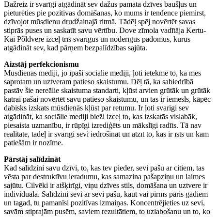
Dažreiz ir svarīgi atgādināt sev dažus pamata dzīves baušļus un
pieturēties pie pozitīvas domāšanas, ko mums ir tendence piemirst,
dzīvojot mūsdienu drudžainajā ritmā. Tādēļ spēj novērtēt savas
stiprās puses un saskatīt savu vērtību. Dove zīmola vadītāja Kertu-
Kai Põldvere izceļ trīs svarīgus un noderīgus padomus, kurus
atgādināt sev, kad pārņem bezpalīdzības sajūta.
Aizstāj perfekcionismu
Mūsdienās mediji, jo īpaši sociālie mediji, ļoti ietekmē to, kā mēs
saprotam un uztveram patieso skaistumu. Dēļ tā, ka sabiedrībā
pastāv šie nereālie skaistuma standarti, kļūst arvien grūtāk un grūtāk
katrai pašai novērtēt savu patieso skaistumu, un tas ir iemesls, kāpēc
dabisks izskats mūsdienās kļūst par retumu. Ir ļoti svarīgi sev
atgādināt, ka sociālie mediji bieži izceļ to, kas izskatās vislabāk,
piesaista uzmanību, ir rūpīgi izrediģēts un mākslīgi radīts. Tā nav
realitāte, tādēļ ir svarīgi sevi iedrošināt un atzīt to, kas ir īsts un kam
patiešām ir nozīme.
Pārstāj salīdzināt
Kad salīdzini savu dzīvi, to, kas tev pieder, sevi pašu ar citiem, tas
vēsta par destruktīvu ieradumu, kas samazina pašapziņu un laimes
sajūtu. Cilvēki ir atšķirīgi, viņu dzīves stils, domāšana un uztvere ir
individuāla. Salīdzini sevi ar sevi pašu, kaut vai pirms pāris gadiem
un tagad, tu pamanīsi pozitīvas izmaiņas. Koncentrējieties uz sevi,
savām stiprajām pusēm, saviem rezultātiem, to uzlabošanu un to, ko