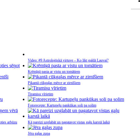
Video: #9 Astroloģiskā virtuve – Ko likt galdā Lauvai?
Krēmīgā pasta ar vistu un tomātiem
Pikantā cūkgaļas mērce ar zirnīšiem
Tiramisu vīrietim
Fotorecepte: Kartupeļu pankūkas soli pa solim
oties arbūzu
Kā pareizi uzglabāt un pagatavot vistas gaļu karstā laikā
Jēra gaļas zupa