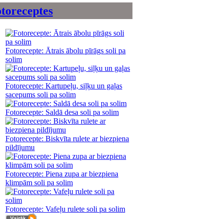
toreceptes
Fotorecepte: Ātrais ābolu pīrāgs soli pa
solim
Fotorecepte: Kartupeļu, siļķu un gaļas
sacepums soli pa solim
Fotorecepte: Saldā desa soli pa solim
Fotorecepte: Biskvīta rulete ar biezpiena
pildījumu
Fotorecepte: Piena zupa ar biezpiena
klimpām soli pa solim
Fotorecepte: Vafeļu rulete soli pa solim