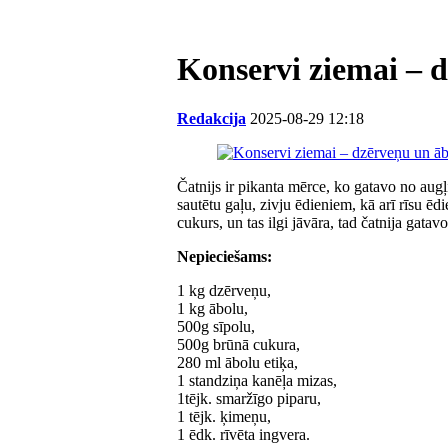
Konservi ziemai – d
Redakcija
2025-08-29 12:18
Čatnijs ir pikanta mērce, ko gatavo no augļ
sautētu gaļu, zivju ēdieniem, kā arī rīsu ē
cukurs, un tas ilgi jāvāra, tad čatnija gatavo
Nepieciešams:
1 kg dzērveņu,
1 kg ābolu,
500g sīpolu,
500g brūnā cukura,
280 ml ābolu etiķa,
1 standziņa kanēļa mizas,
1tējk. smaržīgo piparu,
1 tējk. ķimeņu,
1 ēdk. rīvēta ingvera.