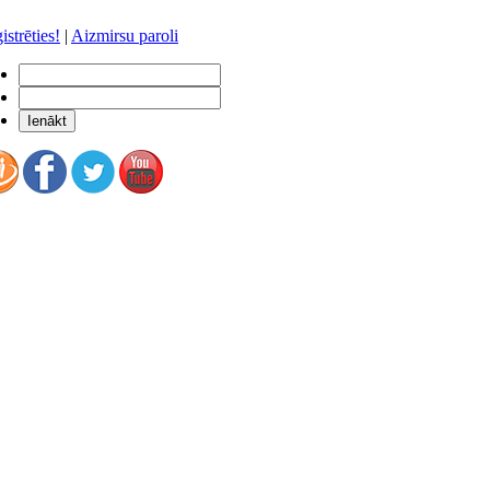
istrēties!
|
Aizmirsu paroli