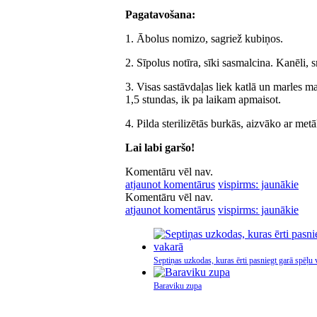
Pagatavošana:
1. Ābolus nomizo, sagriež kubiņos.
2. Sīpolus notīra, sīki sasmalcina. Kanēli,
3. Visas sastāvdaļas liek katlā un marles m
1,5 stundas, ik pa laikam apmaisot.
4. Pilda sterilizētās burkās, aizvāko ar met
Lai labi garšo!
Komentāru vēl nav.
atjaunot komentārus
vispirms: jaunākie
Komentāru vēl nav.
atjaunot komentārus
vispirms: jaunākie
Septiņas uzkodas, kuras ērti pasniegt garā spēļu 
Baraviku zupa