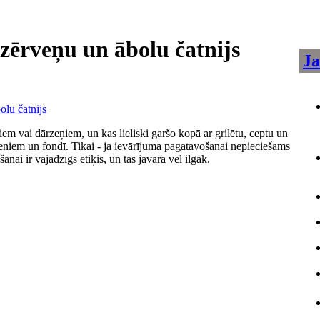
zērveņu un ābolu čatnijs
Ja
iem vai dārzeņiem, un kas lieliski garšo kopā ar grilētu, ceptu un
dieniem un fondī. Tikai - ja ievārījuma pagatavošanai nepieciešams
šanai ir vajadzīgs etiķis, un tas jāvāra vēl ilgāk.