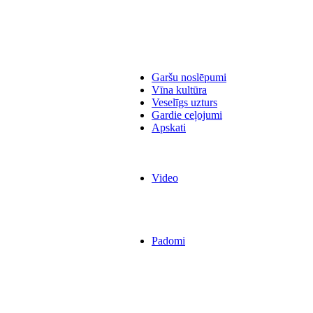
Garšu noslēpumi
Vīna kultūra
Veselīgs uzturs
Gardie ceļojumi
Apskati
Video
Padomi