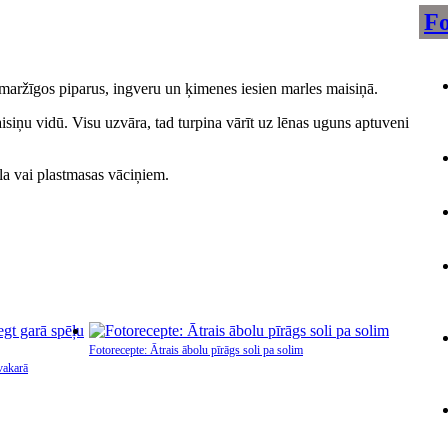
Fo
 smaržīgos piparus, ingveru un ķimenes iesien marles maisiņā.
aisiņu vidū. Visu uzvāra, tad turpina vārīt uz lēnas uguns aptuveni
āla vai plastmasas vāciņiem.
Fotorecepte: Ātrais ābolu pīrāgs soli pa solim
vakarā