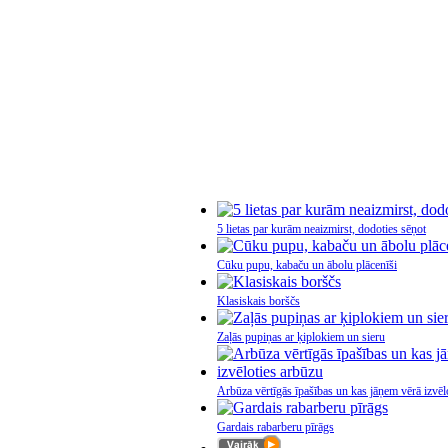
5 lietas par kurām neaizmirst, dodoties sēņot
Cūku pupu, kabaču un ābolu plācenīši
Klasiskais borščs
Zaļās pupiņas ar ķiplokiem un sieru
Arbūza vērtīgās īpašības un kas jāņem vērā izvēl
Gardais rabarberu pīrāgs