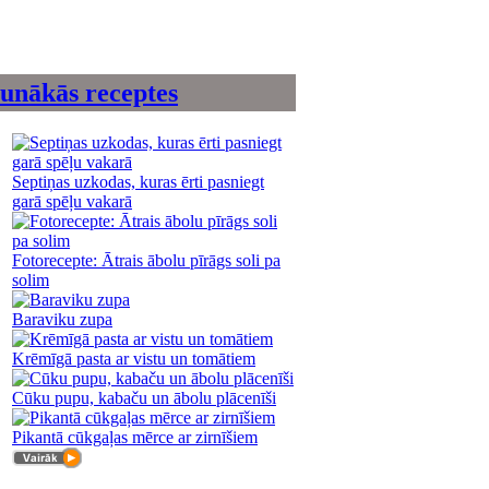
unākās receptes
Septiņas uzkodas, kuras ērti pasniegt
garā spēļu vakarā
Fotorecepte: Ātrais ābolu pīrāgs soli pa
solim
Baraviku zupa
Krēmīgā pasta ar vistu un tomātiem
Cūku pupu, kabaču un ābolu plācenīši
Pikantā cūkgaļas mērce ar zirnīšiem