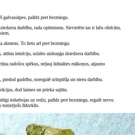
š galvassāpes, palīdz pret bezmiegu.
iedzera darbību, rada optimismu. Sievietēm tas ir labs olnīcām,
ekiem.
ta akmens. To lieto arī pret bezmiegu.
attīsta intuīciju, uzlabo aizkuņģa dziedzera darbību.
ielina radošos spēkus, neļauj lidināties mākoņos, atjauno
, piedod gudrību, noregulē urīnpūšļa un nieru darbību.
rācijas, dod laimes un prieka sajūtu.
bīgi iedarbojas uz redzi, palīdz pret bezmiegu, regulē nervu
 tonizējošs līdzeklis.