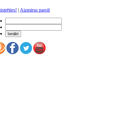
istrēties!
|
Aizmirsu paroli