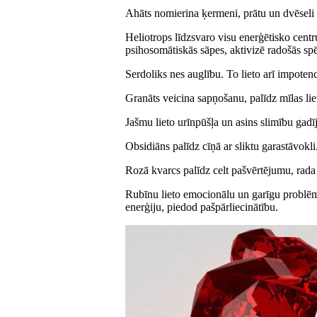
Ahāts nomierina ķermeni, prātu un dvēseli
Heliotrops līdzsvaro visu enerģētisko centr
psihosomātiskās sāpes, aktivizē radošās spē
Serdoliks nes auglību. To lieto arī impote
Granāts veicina sapņošanu, palīdz mīlas lietā
Jašmu lieto urīnpūšļa un asins slimību gad
Obsidiāns palīdz cīņā ar sliktu garastāvokli
Rozā kvarcs palīdz celt pašvērtējumu, rada
Rubīnu lieto emocionālu un garīgu problēmu
enerģiju, piedod pašpārliecinātību.