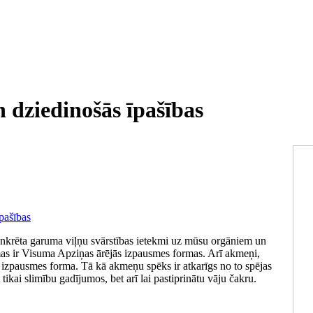
 dziedinošās īpašības
 konkrēta garuma viļņu svārstības ietekmi uz mūsu orgāniem un
mas ir Visuma Apziņas ārējās izpausmes formas. Arī akmeņi,
s izpausmes forma. Tā kā akmeņu spēks ir atkarīgs no to spējas
t tikai slimību gadījumos, bet arī lai pastiprinātu vāju čakru.