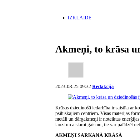
IZKLAIDE
Akmeņi, to krāsa un
2023-08-25 09:32
Redakcija
Krāsas dziedinošā iedarbība ir saistīta ar
psihiskajiem centriem. Visas matērijas for
metāli un dārgakmeņi ir noteiktas enerģija
lauzt un atstarot gaismu, tie var palīdzēt ne
AKMEŅI SARKANĀ KRĀSĀ