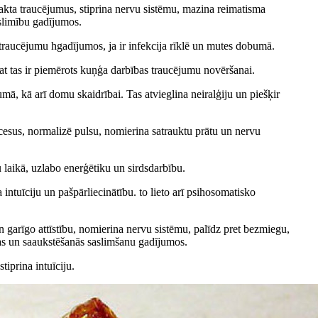
rakta traucējumus, stiprina nervu sistēmu, mazina reimatisma
slimību gadījumos.
 traucējumu hgadījumos, ja ir infekcija rīklē un mutes dobumā.
t tas ir piemērots kuņģa darbības traucējumu novēršanai.
ā, kā arī domu skaidrībai. Tas atvieglina neiralģiju un piešķir
ocesus, normalizē pulsu, nomierina satrauktu prātu un nervu
 laikā, uzlabo enerģētiku un sirdsdarbību.
 intuīciju un pašpārliecinātību. to lieto arī psihosomatisko
 garīgo attīstību, nomierina nervu sistēmu, palīdz pret bezmiegu,
ipas un saaukstēšanās saslimšanu gadījumos.
iprina intuīciju.