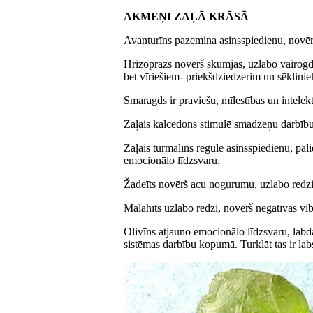
AKMEŅI ZAĻĀ KRĀSĀ
Avanturīns pazemina asinsspiedienu, novēr
Hrizoprazs novērš skumjas, uzlabo vairogdz
bet vīriešiem- priekšdziedzerim un sēklini
Smaragds ir praviešu, mīlestības un intelek
Zaļais kalcedons stimulē smadzeņu darbību, 
Zaļais turmalīns regulē asinsspiedienu, pal
emocionālo līdzsvaru.
Žadeīts novērš acu nogurumu, uzlabo redzi
Malahīts uzlabo redzi, novērš negatīvās vib
Olivīns atjauno emocionālo līdzsvaru, labda
sistēmas darbību kopumā. Turklāt tas ir labs