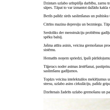
Dzintars uzlabo urīnpūšļa darbību, zarnu t
sāpes. Tāpat to var izmantot dažādu kakla 
Berils palīdz sirds saslimšanas un psihisku
Citrīns mazina depresiju un bezmiegu. Tāpa
Serdoliks der menstruāciju problēmu gadījum
spēku balsij.
Jašma attīra asinis, veicina gremošanas pr
sistēmu.
Hematīts noņem spriedzi, īpaši pārlidojumu
Tīģeracs noder astmas ārstēšanai, pastiprina
saslimšanu gadījumos.
Topāzs veicina intelektuālos meklējumus un
stresu, uzlabo asins cirkulāciju, palīdz gr
Dzeltenais žadeīts uzlabo gremošanu un past