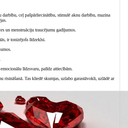
u darbību, ceļ pašpārliecinātību, stimulē aknu darbību, mazina
jas.
nces un menstruāciju traucējumu gadījumos.
s, ir tonizējošs līdzeklsi.
ījumos.
.
 emocionālu līdzsvaru, palīdz attiecībām.
 risināšanā. Tas kliedē skumjas, uzlabo garastāvokli, uzlādē ar