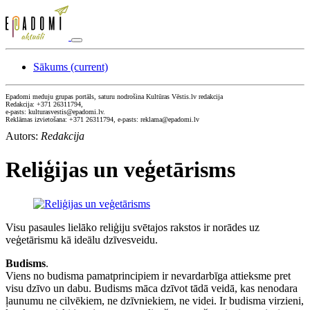
Sākums
(current)
Epadomi meduju grupas portāls, saturu nodrošina Kultūras Vēstis.lv redakcija
Redakcija: +371 26311794,
e-pasts: kulturasvestis@epadomi.lv.
Reklāmas izvietošana: +371 26311794, e-pasts: reklama@epadomi.lv
Autors:
Redakcija
Reliģijas un veģetārisms
Visu pasaules lielāko reliģiju svētajos rakstos ir norādes uz
veģetārismu kā ideālu dzīvesveidu.
Budisms
.
Viens no budisma pamatprincipiem ir nevardarbīga attieksme pret
visu dzīvo un dabu. Budisms māca dzīvot tādā veidā, kas nenodara
ļaunumu ne cilvēkiem, ne dzīvniekiem, ne videi. Ir budisma virzieni,