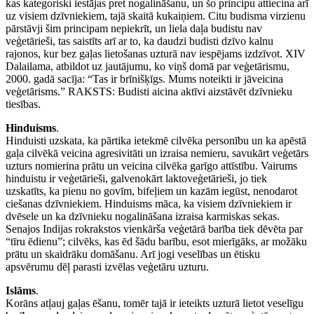
kas kategoriski iestājas pret nogalināšanu, un šo principu attiecina arī
uz visiem dzīvniekiem, tajā skaitā kukaiņiem. Citu budisma virzienu
pārstāvji šim principam nepiekrīt, un liela daļa budistu nav
veģetārieši, tas saistīts arī ar to, ka daudzi budisti dzīvo kalnu
rajonos, kur bez gaļas lietošanas uzturā nav iespējams izdzīvot. XIV
Dalailama, atbildot uz jautājumu, ko viņš domā par veģetārismu,
2000. gadā sacīja: “Tas ir brīnišķīgs. Mums noteikti ir jāveicina
veģetārisms.” RAKSTS: Budisti aicina aktīvi aizstāvēt dzīvnieku
tiesības.
Hinduisms
.
Hinduisti uzskata, ka pārtika ietekmē cilvēka personību un ka apēstā
gaļa cilvēkā veicina agresivitāti un izraisa nemieru, savukārt veģetārs
uzturs nomierina prātu un veicina cilvēka garīgo attīstību. Vairums
hinduistu ir veģetārieši, galvenokārt laktoveģetārieši, jo tiek
uzskatīts, ka pienu no govīm, bifeļiem un kazām iegūst, nenodarot
ciešanas dzīvniekiem. Hinduisms māca, ka visiem dzīvniekiem ir
dvēsele un ka dzīvnieku nogalināšana izraisa karmiskas sekas.
Senajos Indijas rokrakstos vienkārša veģetārā barība tiek dēvēta par
“tīru ēdienu”; cilvēks, kas ēd šādu barību, esot mierīgāks, ar možāku
prātu un skaidrāku domāšanu. Arī jogi veselības un ētisku
apsvērumu dēļ parasti izvēlas veģetāru uzturu.
Islāms
.
Korāns atļauj gaļas ēšanu, tomēr tajā ir ieteikts uzturā lietot veselīgu