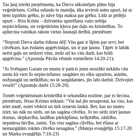
Tas ļauj izteikt pieņēmumu, ka Dieva sākotnējais plāns bija
veģetārisms. Grēka rašanās to mainīja, tika ieviesti asins upuri, lai ar
tiem izpirktu grēku, jo nāve bija maksa par grēku. Līdz ar pēdējo
upuri – Jēzu Kristu – dzīvnieku upurēšana vairs nebija
nepieciešama, un veģetārisms kļuva par daļu no kristietības. To
apliecina vairākas rakstu vietas Jaunajā derībā, piemēram:
“Neposti Dieva darbu ēdiena dēļ! Viss gan ir šķīsts par sevi, bet
cilvēkam, kas ēzdams apgrēcinājas, tas ir par ļaunu. Tāpēc ir labāk
neēst gaļu un nedzert vīnu, nedz arī ko citu darīt, kas brāli
apgrēcina.” (Apustuļa Pāvila vēstule romiešiem 14:20-21);
“Jo Svētajam Garam un mums ir paticis jums neuzlikt nekādu citu
nastu kā vien šo nepieciešamo: sargāties no elku upuriem, asinīm,
nožņaugtā un netiklības; no tā sargādamies, jūs labi darīsit. Dzīvojiet
veseli!” (Apustuļu darbi 15:28-29).
Tomēr veģetārismam kristietībā ir sekundāra nozīme, par to liecina,
piemēram, Jēzus Kristus teiktais: “Vai tad jūs nesaprotat, ka viss, kas
ieiet mutē, noiet vēderā un tiek izmests laukā. Bet, kas no mutes
iziet, tas nāk no sirds, un tas sagāna cilvēku. Jo no sirds iziet ļaunas
domas, slepkavība, laulības pārkāpšana, nešķīstība, zādzība,
nepatiesa liecība, zaimi. Tas viss sagāna cilvēku, bet ēšana ar
nemazgātām rokām cilvēku nesagāna.” (Mateja evaņģēlijs 15:17-20
un Marka evaņģēlijs 7:18-23)