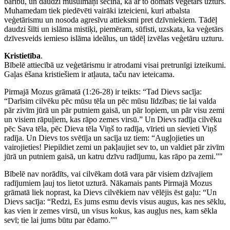
barību, un daudzi musulmaņi secina, ka ar to domāts veģetārs uzturs.
Muhamedam tiek piedēvēti vairāki izteicieni, kuri atbalsta
veģetārismu un nosoda agresīvu attieksmi pret dzīvniekiem. Tādēļ
daudzi šiīti un islāma mistiķi, piemēram, sūfisti, uzskata, ka veģetārs
dzīvesveids iemieso islāma ideālus, un tādēļ izvēlas veģetāru uzturu.
Kristietība
.
Bībelē attiecībā uz veģetārismu ir atrodami visai pretrunīgi izteikumi.
Gaļas ēšana kristiešiem ir atļauta, taču nav ieteicama.
Pirmajā Mozus grāmatā (1:26-28) ir teikts: “Tad Dievs sacīja:
“Darīsim cilvēku pēc mūsu tēla un pēc mūsu līdzības; tie lai valda
pār zivīm jūrā un pār putniem gaisā, un pār lopiem, un pār visu zemi
un visiem rāpuļiem, kas rāpo zemes virsū.” Un Dievs radīja cilvēku
pēc Sava tēla, pēc Dieva tēla Viņš to radīja, vīrieti un sievieti Viņš
radīja. Un Dievs tos svētīja un sacīja uz tiem: “Augļojieties un
vairojieties! Piepildiet zemi un pakļaujiet sev to, un valdiet pār zivīm
jūrā un putniem gaisā, un katru dzīvu radījumu, kas rāpo pa zemi.”"
Bībelē nav norādīts, vai cilvēkam dotā vara pār visiem dzīvajiem
radījumiem ļauj tos lietot uzturā. Nākamais pants Pirmajā Mozus
grāmatā liek noprast, ka Dievs cilvēkiem nav vēlējis ēst gaļu: “Un
Dievs sacīja: “Redzi, Es jums esmu devis visus augus, kas nes sēklu,
kas vien ir zemes virsū, un visus kokus, kas augļus nes, kam sēkla
sevī; tie lai jums būtu par ēdamo.”"