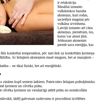
ir relaksācija.
Masāžai izmanto
vulkāniskos bazalta
akmeņus, kuri rodas,
sacietējot magmai pēc
vulkāna izvirduma.
Latvijā izmanto arī citus
akmeņus, piemēram, tos,
kurus var atrast jūrā.
Jebkuram akmenim
piemīt sava enerģija, kas
 līdz konkrētai temperatūrai, pēc tam liek uz konkrētām ķermeņa
līdzību. Ar lielajiem akmeņiem masē muguru, bet ar mazajiem –
tīra – ne tikai fiziski, bet arī enerģētiski.
a
ēks zināms kopš seniem laikiem. Pateicoties lielajam psihoķīmisko
ekmē ķermeni un cilvēka prātu.
t cilvēka ķermeni un vienlaicīgi attīrīt prātu no nomācošām
 stāvokli, tādēļ galvenais uzdevums ir procedūrai izvēlēties