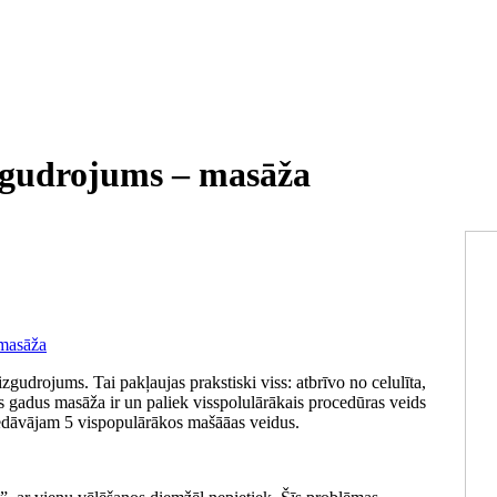
izgudrojums – masāža
izgudrojums. Tai pakļaujas prakstiski viss: atbrīvo no celulīta,
s gadus masāža ir un paliek visspolulārākais procedūras veids
edāvājam 5 vispopulārākos mašāāas veidus.