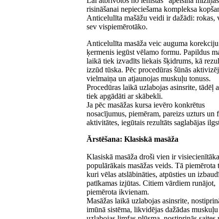
Lai atbrīvotos no ienīstās “apelsīna miziņa
risināšanai nepieciešama kompleksa kopšana
Anticelulīta mašāžu veidi ir dažādi: rokas,
sev vispiemērotāko.
Аnticelulīta masāža veic auguma korekciju
ķermenis iegūst vēlamo formu. Papildus m
laikā tiek izvadīts liekais šķidrums, kā rezul
izzūd tūska. Pēc procedūras šūnās aktivizē
vielmaiņa un atjaunojas muskuļu tonuss.
Procedūras laikā uzlabojas asinsrite, tādēļ 
tiek apgādāti ar skābekli.
Ja pēc masāžas kursa ievēro konkrētus
nosacījumus, piemēram, pareizs uzturs un f
aktivitātes, iegūtais rezultāts saglabājas ilgs
Ārstēšana: Klasiskā masāža
Klasiskā masāža droši vien ir visiecienītāk
populārākais masāžas veids. Tā piemērota 
kuri vēlas atslābināties, atpūsties un izbaud
patīkamas izjūtas. Citiem vārdiem runājot,
piemērota ikvienam.
Masāžas laikā uzlabojas asinsrite, nostiprin
imūnā sistēma, likvidējas dažādas muskuļu
uzlabojas limfas plūsma, nostiprinās saites u