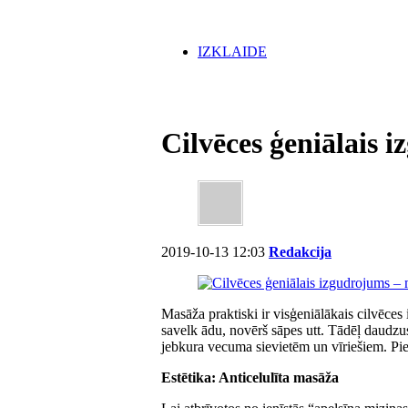
IZKLAIDE
Cilvēces ģeniālais 
2019-10-13 12:03
Redakcija
Masāža praktiski ir visģeniālākais cilvēces 
savelk ādu, novērš sāpes utt. Tādēļ daudzu
jebkura vecuma sievietēm un vīriešiem. Pi
Estētika: Anticelulīta masāža