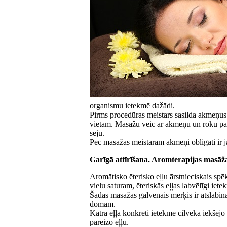
organismu ietekmē dažādi.
Pirms procedūras meistars sasilda akmeņus
vietām. Masāžu veic ar akmeņu un roku pa
seju.
Pēc masāžas meistaram akmeņi obligāti ir jāat
Garīgā attīrīšana. Aromterapijas masāž
Aromātisko ēterisko eļļu ārstnieciskais sp
vielu saturam, ēteriskās eļļas labvēlīgi iet
Šādas masāžas galvenais mērķis ir atslābinā
domām.
Katra eļļa konkrēti ietekmē cilvēka iekšējo
pareizo eļļu.