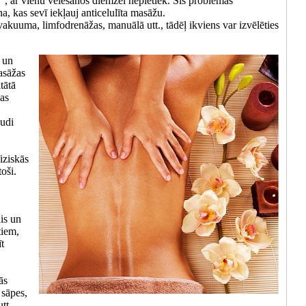
s”, ar vienu vēlēšanos diemžēl nepietiek. Šīs problēmas
, kas sevī iekļauj anticelulīta masāžu.
 vakuuma, limfodrenāžas, manuālā utt., tādēļ ikviens var izvēlēties
 un
asāžas
tātā
jas
audi
iziskās
toši.
ais un
tiem,
īt
ās
 sāpes,
tt.