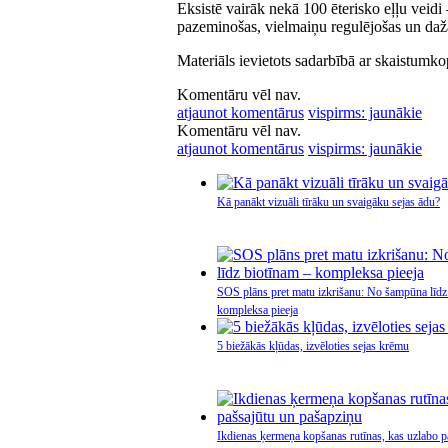
Eksistē vairāk nekā 100 ēterisko eļļu veidi 
pazeminošas, vielmaiņu regulējošas un dažā
Materiāls ievietots sadarbībā ar skaistumko
Komentāru vēl nav.
atjaunot komentārus
vispirms: jaunākie
Komentāru vēl nav.
atjaunot komentārus
vispirms: jaunākie
Kā panākt vizuāli tīrāku un svaigāku sejas ādu?
SOS plāns pret matu izkrišanu: No šampūna līdz
kompleksa pieeja
5 biežākās kļūdas, izvēloties sejas krēmu
Ikdienas ķermeņa kopšanas rutīnas, kas uzlabo p