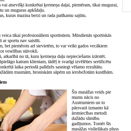
vai atsevišķi konkrētai ķermeņa daļai, piemēram, tikai mugurai,
etu un muguras apkšdaļu.
as, kuras mazina berzi un rada patīkamu sajūtu.
veica tikai profesionāliem sportistiem. Mūsdienās sportiskās
 ar sportu nav saistīti.
em, bet piemērots arī sievietēm, to var veikt gados vecākiem
t veselības stāvokli.
, atkarībā no tā, kuru ķermeņa daļu nepieciešams izārstēt.
āpielāgo katram klientam, tādēļ ir svarīgi izvēlēties sertificētu
konkrētā laika periodā palīdzēs sasniegt vēlamo rezultātu.
 dažādām traumām, hroniskām sāpēm un ierobežotām kustībām.
ņiem
Šis masāžas veids pie
mums nācis no
Austrumiem un to
pārsvarā izmanto kā
ārstniecības metodi
dažādu slimību
gadījumos. Tomēr šīs
masāžas vislielākais pluss