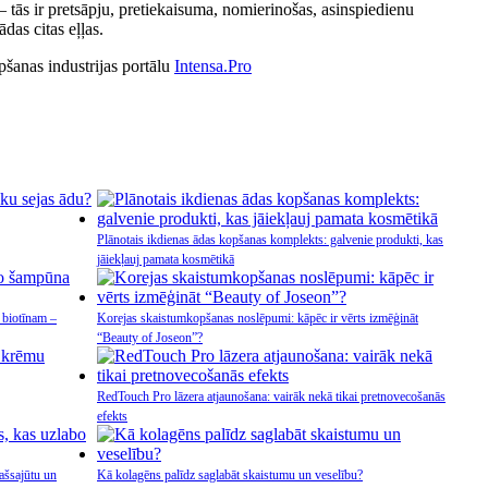
– tās ir pretsāpju, pretiekaisuma, nomierinošas, asinspiedienu
das citas eļļas.
pšanas industrijas portālu
Intensa.Pro
Plānotais ikdienas ādas kopšanas komplekts: galvenie produkti, kas
jāiekļauj pamata kosmētikā
 biotīnam –
Korejas skaistumkopšanas noslēpumi: kāpēc ir vērts izmēģināt
“Beauty of Joseon”?
RedTouch Pro lāzera atjaunošana: vairāk nekā tikai pretnovecošanās
efekts
ašsajūtu un
Kā kolagēns palīdz saglabāt skaistumu un veselību?