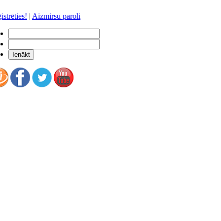
istrēties!
|
Aizmirsu paroli