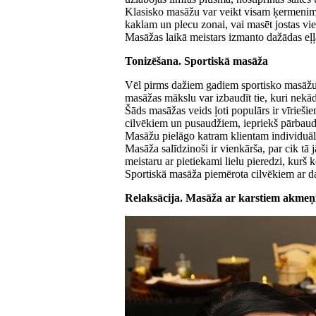
Klasisko masāžu var veikt visam ķermenim 
kaklam un plecu zonai, vai masēt jostas vi
Masāžas laikā meistars izmanto dažādas eļļ
Tonizēšana. Sportiskā masāža
Vēl pirms dažiem gadiem sportisko masāžu 
masāžas mākslu var izbaudīt tie, kuri nekādi
Šāds masāžas veids ļoti populārs ir vīrieši
cilvēkiem un pusaudžiem, iepriekš pārbaudo
Masāžu pielāgo katram klientam individuāli
Masāža salīdzinoši ir vienkārša, par cik tā j
meistaru ar pietiekami lielu pieredzi, kurš 
Sportiskā masāža piemērota cilvēkiem ar
Relaksācija. Masāža ar karstiem akme