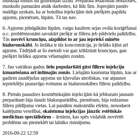
muskuļa tonuss un grumbiņas izzūd. Preparāta iedarbībai beidzoties,
muskulis pamazām atsāk darboties, kā līdz šim. Joprojām pastāv
maldīgs uzskats, ka ar botulīna injekcijām tiek piešķirts papildu
apjoms, piemēram, lūpām. Tā tas nav.
6. Apjomu pilnīgākām lūpām, vaigu kauliem sejas ovāla koriģēšanai
u.c. problēmzonām savukārt piešķir ar filleru jeb pildvielu palīdzību.
Tās
novērš krunciņu, aizpildot to ar jau iepriekš minēto
hialuronskābi
. Jo lielāka ir tās koncentrācija, jo lielāks kļūst arī
apjoms. Tādējādi ar šo metodi var gan izlīdzināt krunciņas, gan
piešķirt lielāku apjomu vēlamajām zonām.
7. Jau vairākus gadus l
ielu popularitāti gūst filleru injekciju
izmantošana arī intīmajās zonās
. Lielajām kaunuma lūpām, kas ar
gadiem zaudējušas apjomu un kļuvušas atrofiskas, var atjaunot
iepriekšējo jaunavīgo tvirtumu ar hialuronskābes filleru palīdzību.
8. Pirmās paaudzes kosmētiskajām injekcijām kā jebkuram jaunam
preparātam bija daudz blakusparādību, piemēram, bija redzamas
filleru pildījuma vietas. Lai panāktu maksimālu efektu, nenodarot
kaitējumu veselībai,
skaistuma injekcijas jāuztic estētiskās
medicīnas speciālistiem
– ārstiem, kas spēs vislabāk novērtēt
problēmu un piemeklēt tai labāko risinājumu.
2016-09-22 12:59