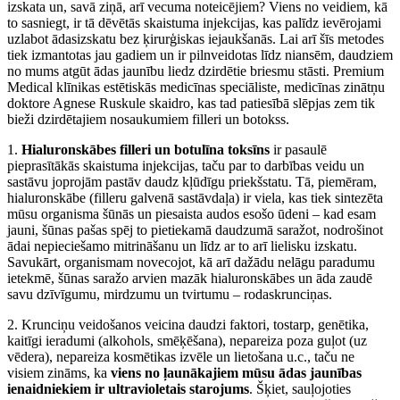
izskata un, savā ziņā, arī vecuma noteicējiem? Viens no veidiem, kā
to sasniegt, ir tā dēvētās skaistuma injekcijas, kas palīdz ievērojami
uzlabot ādasizskatu bez ķirurģiskas iejaukšanās. Lai arī šīs metodes
tiek izmantotas jau gadiem un ir pilnveidotas līdz niansēm, daudziem
no mums atgūt ādas jaunību liedz dzirdētie briesmu stāsti. Premium
Medical klīnikas estētiskās medicīnas speciāliste, medicīnas zinātņu
doktore Agnese Ruskule skaidro, kas tad patiesībā slēpjas zem tik
bieži dzirdētajiem nosaukumiem filleri un botokss.
1.
Hialuronskābes filleri un botulīna toksīns
ir pasaulē
pieprasītākās skaistuma injekcijas, taču par to darbības veidu un
sastāvu joprojām pastāv daudz kļūdīgu priekšstatu. Tā, piemēram,
hialuronskābe (filleru galvenā sastāvdaļa) ir viela, kas tiek sintezēta
mūsu organisma šūnās un piesaista audos esošo ūdeni – kad esam
jauni, šūnas pašas spēj to pietiekamā daudzumā saražot, nodrošinot
ādai nepieciešamo mitrināšanu un līdz ar to arī lielisku izskatu.
Savukārt, organismam novecojot, kā arī dažādu nelāgu paradumu
ietekmē, šūnas saražo arvien mazāk hialuronskābes un āda zaudē
savu dzīvīgumu, mirdzumu un tvirtumu – rodaskrunciņas.
2. Krunciņu veidošanos veicina daudzi faktori, tostarp, genētika,
kaitīgi ieradumi (alkohols, smēķēšana), nepareiza poza guļot (uz
vēdera), nepareiza kosmētikas izvēle un lietošana u.c., taču ne
visiem zināms, ka
viens no ļaunākajiem mūsu ādas jaunības
ienaidniekiem ir ultravioletais starojums
. Šķiet, sauļojoties