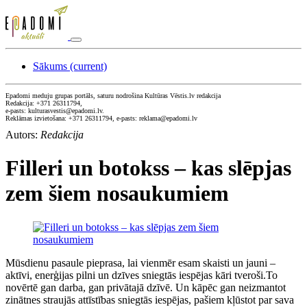
Sākums
(current)
Epadomi meduju grupas portāls, saturu nodrošina Kultūras Vēstis.lv redakcija
Redakcija: +371 26311794,
e-pasts: kulturasvestis@epadomi.lv.
Reklāmas izvietošana: +371 26311794, e-pasts: reklama@epadomi.lv
Autors:
Redakcija
Filleri un botokss – kas slēpjas
zem šiem nosaukumiem
Mūsdienu pasaule pieprasa, lai vienmēr esam skaisti un jauni –
aktīvi, enerģijas pilni un dzīves sniegtās iespējas kāri tveroši.To
novērtē gan darba, gan privātajā dzīvē. Un kāpēc gan neizmantot
zinātnes straujās attīstības sniegtās iespējas, pašiem kļūstot par sava