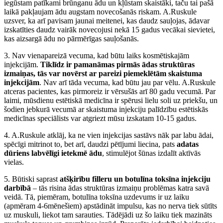
iegūstam patīkami brūnganu ādu un kļūstam skaistāki, taču tai pašā
laikā pakļaujam ādu augstam novecošanās riskam. A.Ruskule
uzsver, ka arī pavisam jaunai meitenei, kas daudz sauļojas, ādavar
izskatīties daudz vairāk novecojusi nekā 15 gadus vecākai sievietei,
kas aizsargā ādu no pārmērīgas sauļošanās.
3. Nav vienapareizā vecuma, kad būtu laiks kosmētiskajām
injekcijām.
Tiklīdz ir pamanāmas pirmās ādas struktūras
izmaiņas, tās var novērst ar pareizi piemeklētām skaistuma
injekcijām
. Nav arī tāda vecuma, kad būtu jau par vēlu. A.Ruskule
atceras pacientes, kas pirmoreiz ir vērsušās arī 80 gadu vecumā. Par
laimi, mūsdienu estētiskā medicīna ir spērusi lielu soli uz priekšu, un
šodien jebkurā vecumā ar skaistuma injekciju palīdzību estētiskās
medicīnas speciālists var atgriezt mūsu izskatam 10-15 gadus.
4. A.Ruskule atklāj, ka ne vien injekcijas sastāvs nāk par labu ādai,
spēcīgi mitrinot to, bet arī, daudzi pētījumi liecina, pats
adatas
dūriens labvēlīgi ietekmē ādu
, stimulējot šūnas izdalīt aktīvās
vielas.
5. Būtiski saprast
atšķirību filleru un botulīna toksīna injekciju
darbībā
– tās risina ādas struktūras izmaiņu problēmas katra savā
veidā. Tā, piemēram, botulīna toksīna uzdevums ir uz laiku
(apmēram 4-6mēnešiem) apstādināt impulsu, kas no nerva tiek sūtīts
uz muskuli, liekot tam sarauties. Tādējādi uz šo laiku tiek mazināts