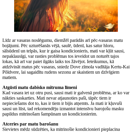
Līdz ar vasaras noslēgumu, diemžēl parādās arī pēc-vasaras matu
bojājumi. Pēc uzturēšanās vējā, saulē, ūdenī, kas satur hloru,
sālsūdenī un telpās, kur ir gaisa kondicionieris, mati var kļūt sausi,
nepaklausīgi, var rasties problēmas tos ieveidot un noturēt tajos
lokas, kā arī var paiet ilgāks laiks tos žāvējot. Ieteikumus, kā
atdzīvināt matus pēc vasaras, sniedz Dove zīmola vadītāja Kertu-Kai
Põldvere, lai sagaidītu rudens sezonu ar skaistiem un dzīvīgiem
matiem.
Atgūsti matu dabisko mitruma līmeni
Kad vasara iet uz otru pusi, sausi mati ir galvenā problēma, ar ko var
nākties saskarties. Mati nevar atjaunoties paši, tāpēc tiem ir
nepieciešams dot to, kas ir tiem ir bijis atņemts. Ja mati ir kļuvuši
sausi un lūst, tad rekomendēju izmantot intensīvu barojošu masku
papildus mitrinošam šampūnam un kondicionierim.
Atceries par matu barošanu
Sievietes mēdz sūdzēties, ka mitrinošie kondicionieri pieplacina