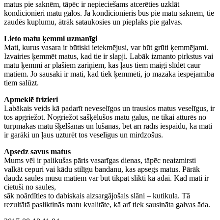
matus pie saknēm, tāpēc ir nepieciešams atcerēties uzklāt
kondicionieri matu galos. Ja kondicionieris būs pie matu saknēm, tie
zaudēs kuplumu, ātrāk sataukosies un pieplaks pie galvas.
Lieto matu ķemmi uzmanīgi
Mati, kurus vasara ir būtiski ietekmējusi, var būt grūti ķemmējami.
Izvairies ķemmēt matus, kad tie ir slapji. Labāk izmanto pirkstus vai
matu ķemmi ar plašiem zariņiem, kas ļaus tiem maigi slīdēt caur
matiem. Jo sausāki ir mati, kad tiek ķemmēti, jo mazāka iespējamība
tiem salūzt.
Apmeklē frizieri
Labākais veids kā padarīt neveselīgos un trauslos matus veselīgus, ir
tos apgriežot. Nogriežot sašķēlušos matu galus, ne tikai atturēs no
turpmākas matu šķelšanās un lūšanas, bet arī radīs iespaidu, ka mati
ir garāki un ļaus uzturēt tos veselīgus un mirdzošus.
Apsedz savus matus
Mums vēl ir palikušas pāris vasarīgas dienas, tāpēc neaizmirsti
valkāt cepuri vai kādu stilīgu bandanu, kas apsegs matus. Pārāk
daudz saules mūsu matiem var būt tikpat slikti kā ādai. Kad mati ir
cietuši no saules,
sāk noārdīties to dabiskais aizsargājošais slāni – kutikula. Tā
rezultātā pasliktinās matu kvalitāte, kā arī tiek sausināta galvas āda.