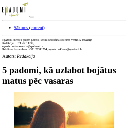
Sākums
(current)
Epadomi meduju grupas portāls, saturu nodrošina Kultūras Vēstis.lv redakcija
Redakcija: +371 26311794,
e-pasts: kulturasvestis@epadomi.lv.
Reklāmas izvietošana: +371 26311794, e-pasts: reklama@epadomi.lv
Autors:
Redakcija
5 padomi, kā uzlabot bojātus
matus pēc vasaras