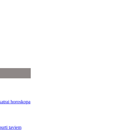
katrai horoskopa
burti taviem