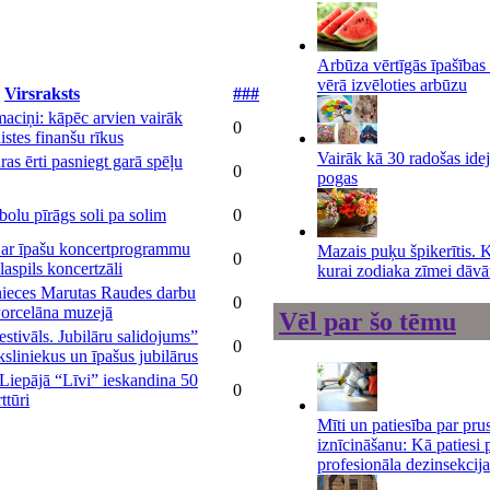
Arbūza vērtīgās īpašības
vērā izvēloties arbūzu
Virsraksts
###
maciņi: kāpēc arvien vairāk
0
aistes finanšu rīkus
Vairāk kā 30 radošas ide
as ērti pasniegt garā spēļu
0
pogas
bolu pīrāgs soli pa solim
0
i ar īpašu koncertprogrammu
Mazais puķu špikerītis. 
0
aspils koncertzāli
kurai zodiaka zīmei dāvā
nieces Marutas Raudes darbu
0
Porcelāna muzejā
Vēl par šo tēmu
estivāls. Jubilāru salidojums”
0
sliniekus un īpašus jubilārus
Liepājā “Līvi” ieskandina 50
0
ttūri
Mīti un patiesība par pru
iznīcināšanu: Kā patiesi 
profesionāla dezinsekcija