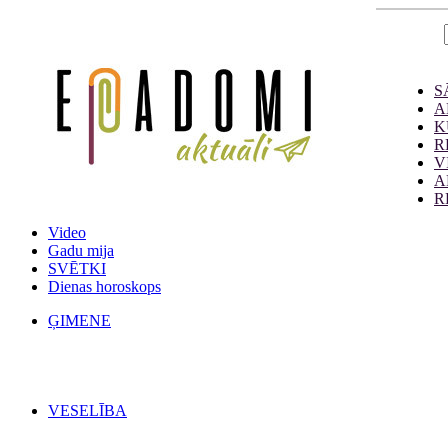
S
A
K
R
V
A
R
Video
Gadu mija
SVĒTKI
Dienas horoskops
ĢIMENE
VESELĪBA