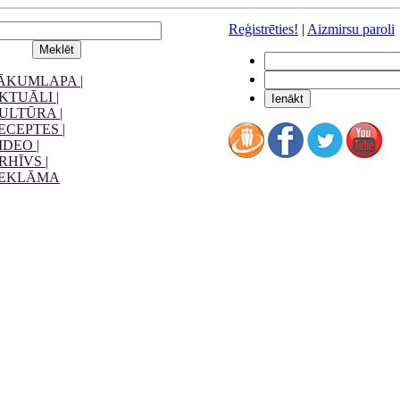
Reģistrēties!
|
Aizmirsu paroli
ĀKUMLAPA |
KTUĀLI |
ULTŪRA |
ECEPTES |
IDEO |
RHĪVS |
EKLĀMA