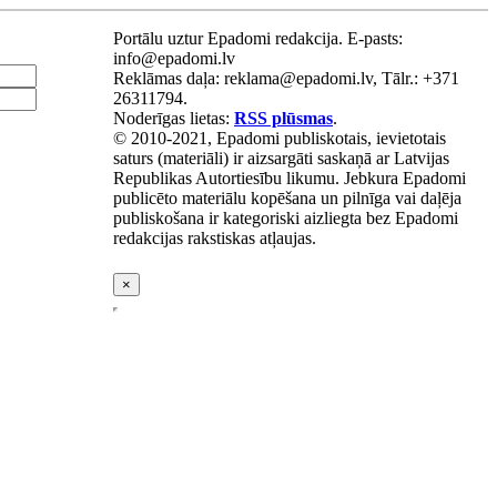
Portālu uztur Epadomi redakcija. E-pasts:
info@epadomi.lv
Reklāmas daļa: reklama@epadomi.lv, Tālr.: +371
26311794.
Noderīgas lietas:
RSS plūsmas
.
© 2010-2021, Epadomi publiskotais, ievietotais
saturs (materiāli) ir aizsargāti saskaņā ar Latvijas
Republikas Autortiesību likumu. Jebkura Epadomi
publicēto materiālu kopēšana un pilnīga vai daļēja
publiskošana ir kategoriski aizliegta bez Epadomi
redakcijas rakstiskas atļaujas.
×