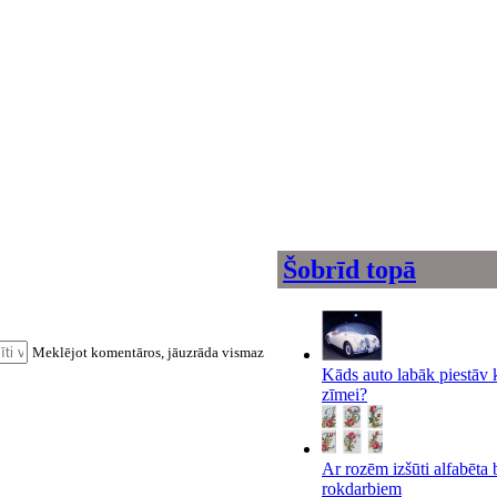
Šobrīd topā
Meklējot komentāros, jāuzrāda vismaz
Kāds auto labāk piestāv 
zīmei?
Ar rozēm izšūti alfabēta 
rokdarbiem