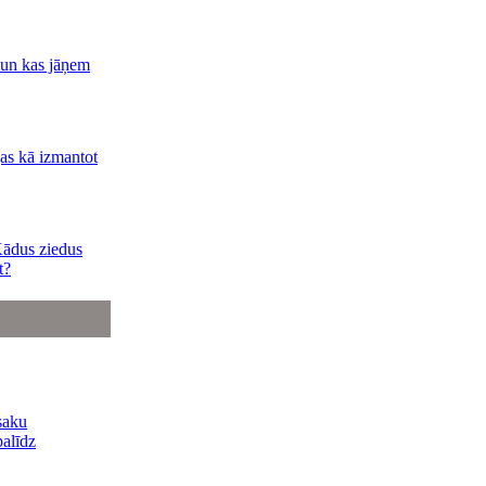
 un kas jāņem
jas kā izmantot
Kādus ziedus
t?
saku
palīdz