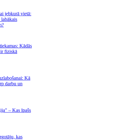
ai jebkurā vietā:
 labākais
m?
etiekamas: Kādās
ir fiziskā
uzlabošanai: Kā
arp darbu un
ija" – Kas īpašs
irgotāju, kas