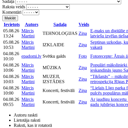
Sadaļa
Raksta veids
Komentāri
Meklēt
Ievietots
Autors
Sadaļa
Veids
05.08.26
Mārcis
E-maks un digitālie 
TEHNOLOĢIJAS
Ziņa
13:24
Martini
latviešu izvēlas tiešs
05.08.26
Mārcis
Septiņas uzkodas, kur
IZKLAIDE
Ziņa
10:53
Martini
vakarā
04.08.26
epadomi.lv
Svētku galds
Foto
Fotorecepte: Ātrais ā
10:10
04.08.26
Mārcis
Populāri māksliniek
MŪZIKA
Ziņa
10:06
Martini
ieskandinās jauno Sal
04.08.26
Mārcis
MUZEJI,
“Tikšanās” – māksli
Ziņa
10:03
Martini
IZSTĀDES
retrospekcija Rīgas 
04.08.26
Mārcis
“Lielais Līgo parka f
Koncerti, festivāli
Ziņa
10:00
Martini
pulcēs populārus māk
04.08.26
Mārcis
Ar jaudīgu koncertu 
Koncerti, festivāli
Ziņa
09:55
Martini
gadu jubilejas koncer
Autoru raskti
Lietotāja raksti
Raksti, kas ir rotatorā