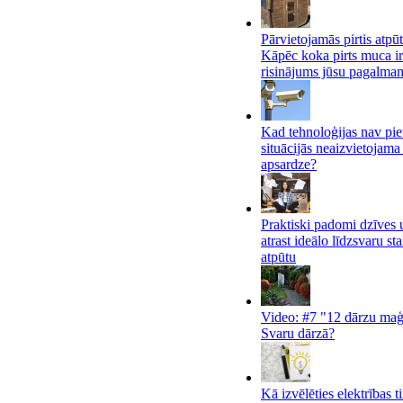
Pārvietojamās pirtis atpūt
Kāpēc koka pirts muca ir
risinājums jūsu pagalma
Kad tehnoloģijas nav pi
situācijās neaizvietojama 
apsardze?
Praktiski padomi dzīves 
atrast ideālo līdzsvaru st
atpūtu
Video: #7 "12 dārzu maģ
Svaru dārzā?
Kā izvēlēties elektrības t