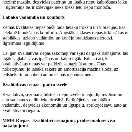
nozīmē mazāku degvielas patēriņu un ilgāku riepu kalpošanas laiku
– ilgtermiņā tas ir izdevīgāk nekā bieža lētu riepu montāža.
Labāka vadāmība un komforts
Zemas kvalitātes riepas bieži rada lielāku troksni un vibrācijas, kas
ietekmē braukšanas komfortu. Augstākas klases riepas ir klusākas un
stabilākas, uzlabo vadāmību un kopējo braukšanas pieredzi.
Ilgtermiņa ieguldījums
Lai gan kvalitatīvas riepas sākotnēji var šķist dārgāks risinājums, tās
ilgāk saglabā savas īpašības un kalpo ilgāk. Būtiski arī, ka
kvalitatīvākas riepas var palīdzēt samazināt automašīnas
nolietojumu, jo labāka saķere un amortizācija mazina slodzi uz
balstiekārtu un citiem automašīnas mehānismiem.
Kvalitatīvas riepas - gudra izvēle
Kvalitatīvu, sezonai atbilstošu riepu izvēle ir ieguldījums Jūsu un
citu satiksmes dalībnieku drošībā. Parūpējieties par labāku
vadāmību, degvielas ekonomiju un ilgtspēju, aprīkojot savu auto ar
kvalitatīvām riepām.
MMK Riepas - kvalitatīvi risinājumi, profesionāli servisa
pakalpojumi