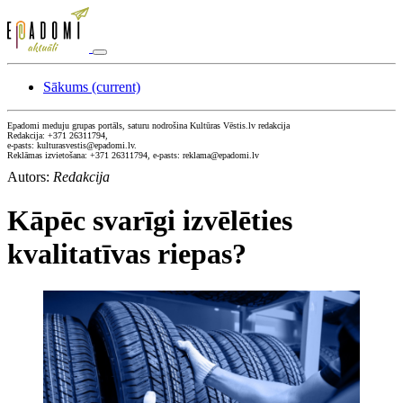
Sākums
(current)
Epadomi meduju grupas portāls, saturu nodrošina Kultūras Vēstis.lv redakcija
Redakcija: +371 26311794,
e-pasts: kulturasvestis@epadomi.lv.
Reklāmas izvietošana: +371 26311794, e-pasts: reklama@epadomi.lv
Autors:
Redakcija
Kāpēc svarīgi izvēlēties
kvalitatīvas riepas?