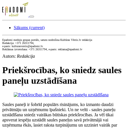
Sākums
(current)
Epadomi meduju grupas portāls, saturu nodrošina Kultūras Vēstis.lv redakcija
Redakcija: +371 26311794,
e-pasts: kulturasvestis@epadomi.lv.
Reklāmas izvietošana: +371 26311794, e-pasts: reklama@epadomi.lv
Autors:
Redakcija
Priekšrocības, ko sniedz saules
paneļu uzstādīšana
Saules paneļi ir šobrīd populārs risinājums, ko izmanto daudzi
privātmāju un uzņēmumu īpašnieki. Un ne velti - saules paneļu
uzstādīšana sniedz vairākas būtiskas priekšrocības. Ja vēl tikai
apsverat iespēju uzstādīt saules paneļus savā privātmājā vai
uzņēmuma ēkās, lasiet raksta turpinājumu un uzziniet vairāk par