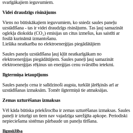
svarīgākajiem ieguvumiem.
Videi draudzīgs risinājums
Viens no būtiskākajiem ieguvumiem, ko sniedz saules paneļu
uzstādīšana - tas ir videi draudzīgs risinājums. Tas ļauj samazināt
oglekļa dioksīda (CO₂) emisijas un citus izmešus, kas saistīti ar
fosilā kurināmā izmantošanu.
Lielāka neatkarība no elektroenerģijas piegādātājiem
Saules paneļu uzstādīšana ļauj kļūt neatkarīgākam no
elektroenerģijas piegādātājiem. Saules paneļi ļauj samazināt
elektroenerģijas rēķinus un enerģijas cenu svārstību ietekmi.
Ilgtermiņa ietaupījums
Saules paneļu cena ir salīdzinoši augsta, turklāt jārēķinās arī ar
uzstādīšanas izmaksām. Tomēr ilgtermiņā tie atmaksājas.
Zemas uzturēšanas izmaksas
Vēl kāda būtiska priekšrocība ir zemas uzturēšanas izmaksas. Saules
paneļi ir izturīgi un tiem nav vajadzīga sarežģīta apkope. Periodiski
nepieciešama sistēmas pārbaude un paneļu tīrīšana.
Ilgmūžība