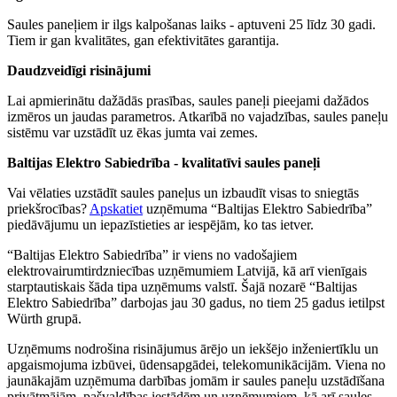
Saules paneļiem ir ilgs kalpošanas laiks - aptuveni 25 līdz 30 gadi.
Tiem ir gan kvalitātes, gan efektivitātes garantija.
Daudzveidīgi risinājumi
Lai apmierinātu dažādās prasības, saules paneļi pieejami dažādos
izmēros un jaudas parametros. Atkarībā no vajadzības, saules paneļu
sistēmu var uzstādīt uz ēkas jumta vai zemes.
Baltijas Elektro Sabiedrība - kvalitatīvi saules paneļi
Vai vēlaties uzstādīt saules paneļus un izbaudīt visas to sniegtās
priekšrocības?
Apskatiet
uzņēmuma “Baltijas Elektro Sabiedrība”
piedāvājumu un iepazīstieties ar iespējām, ko tas ietver.
“Baltijas Elektro Sabiedrība” ir viens no vadošajiem
elektrovairumtirdzniecības uzņēmumiem Latvijā, kā arī vienīgais
starptautiskais šāda tipa uzņēmums valstī. Šajā nozarē “Baltijas
Elektro Sabiedrība” darbojas jau 30 gadus, no tiem 25 gadus ietilpst
Würth grupā.
Uzņēmums nodrošina risinājumus ārējo un iekšējo inženiertīklu un
apgaismojuma izbūvei, ūdensapgādei, telekomunikācijām. Viena no
jaunākajām uzņēmuma darbības jomām ir saules paneļu uzstādīšana
privātmājām, pašvaldības iestādēm un uzņēmumiem, kā arī saules