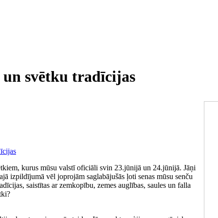
 un svētku tradīcijas
tkiem, kurus mūsu valstī oficiāli svin 23.jūnijā un 24.jūnijā. Jāņi
ālajā izpildījumā vēl joprojām saglabājušās ļoti senas mūsu senču
adīcijas, saistītas ar zemkopību, zemes auglības, saules un falla
tki?