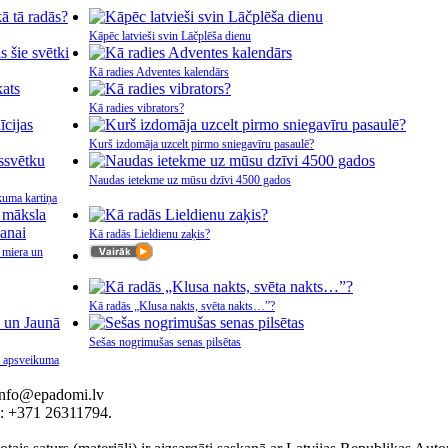
Kāpēc latvieši svin Lāčplēša dienu
Kā radies Adventes kalendārs
Kā radies vibrators?
Kurš izdomāja uzcelt pirmo sniegavīru pasaulē?
Naudas ietekme uz mūsu dzīvi 4500 gados
kuma kartiņa
Kā radās Lieldienu zaķis?
 miera un
Kā radās „Klusa nakts, svēta nakts…”?
Sešas nogrimušas senas pilsētas
a apsveikuma
 info@epadomi.lv
.: +371 26311794.