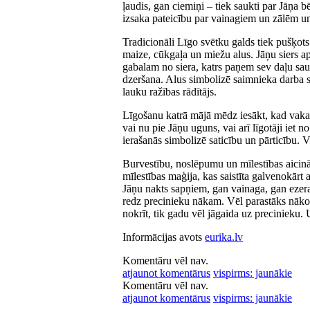
ļaudis, gan ciemiņi – tiek saukti par Jāņa b
izsaka pateicību par vainagiem un zālēm un
Tradicionāli Līgo svētku galds tiek pušķots
maize, cūkgaļa un miežu alus. Jāņu siers a
gabalam no siera, katrs paņem sev daļu saul
dzeršana. Alus simbolizē saimnieka darba spa
lauku ražības rādītājs.
Līgošanu katrā mājā mēdz iesākt, kad vakari
vai nu pie Jāņu uguns, vai arī līgotāji iet n
ierašanās simbolizē saticību un pārticību. 
Burvestību, noslēpumu un mīlestības aicināj
mīlestības maģija, kas saistīta galvenokārt
Jāņu nakts sapņiem, gan vainaga, gan ezera
redz precinieku nākam. Vēl parastāks nākot
nokrīt, tik gadu vēl jāgaida uz precinieku.
Informācijas avots
eurika.lv
Komentāru vēl nav.
atjaunot komentārus
vispirms: jaunākie
Komentāru vēl nav.
atjaunot komentārus
vispirms: jaunākie