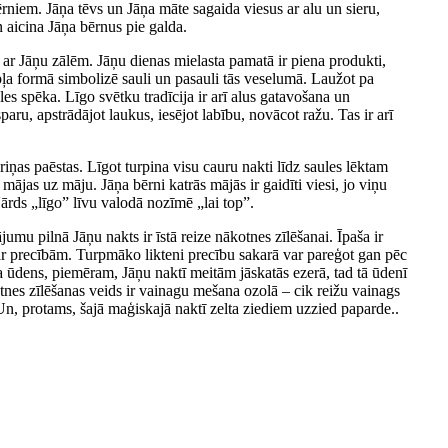
ērniem. Jāņa tēvs un Jāņa māte sagaida viesus ar alu un sieru,
 aicina Jāņa bērnus pie galda.
 ar Jāņu zālēm. Jāņu dienas mielasta pamatā ir piena produkti,
pļa formā simbolizē sauli un pasauli tās veselumā. Laužot pa
es spēka. Līgo svētku tradīcija ir arī alus gatavošana un
ru, apstrādājot laukus, iesējot labību, novācot ražu. Tas ir arī
ņas paēstas. Līgot turpina visu cauru nakti līdz saules lēktam
o mājas uz māju. Jāņa bērni katrās mājās ir gaidīti viesi, jo viņu
Vārds „līgo” līvu valodā nozīmē „lai top”.
umu pilnā Jāņu nakts ir īstā reize nākotnes zīlēšanai. Īpaša ir
 ar precībām. Turpmāko likteni precību sakarā var pareģot gan pēc
 ūdens, piemēram, Jāņu naktī meitām jāskatās ezerā, tad tā ūdenī
nes zīlēšanas veids ir vainagu mešana ozolā – cik reižu vainags
 Un, protams, šajā maģiskajā naktī zelta ziediem uzzied paparde..