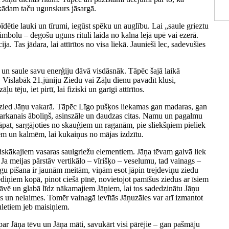
 kādam taču ugunskurs jāsargā.
īdētie lauki un tīrumi, iegūst spēku un auglību. Lai „saule grieztu
imbolu – degošu uguns rituli laida no kalna lejā upē vai ezerā.
ja. Tas jādara, lai attīrītos no visa liekā. Jaunieši lec, sadevušies
 un saule savu enerģiju dāvā visdāsnāk. Tāpēc šajā laikā
 Vislabāk 21.jūniju Ziedu vai Zāļu dienu pavadīt klusi,
u tēju, iet pirtī, lai fiziski un garīgi attīrītos.
s zied Jāņu vakarā. Tāpēc Līgo pušķos liekamas gan madaras, gan
sarkanais āboliņš, asinszāle un daudzas citas. Namu un pagalmu
tāpat, sargājoties no skauģiem un raganām, pie sliekšņiem pieliek
lēm un kalmēm, lai kukaiņus no mājas izdzītu.
tiskākajiem vasaras saulgriežu elementiem. Jāņa tēvam galvā liek
Ja meijas pārstāv vertikālo – vīrišķo – veselumu, tad vainags –
agu pīšana ir jaunām meitām, viņām esot jāpin trejdeviņu ziedu
iediņiem kopā, pinot ciešā pīnē, novietojot pamīšus ziedus ar īsiem
āvē un glabā līdz nākamajiem Jāņiem, lai tos sadedzinātu Jāņu
s un nelaimes. Tomēr vainagā ievītās Jāņuzāles var arī izmantot
uletiem jeb maisiņiem.
 Jāņa tēvu un Jāņa māti, savukārt visi pārējie – gan pašmāju