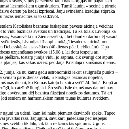
ijas krastos, viņus pārsteidza Jāņu nakts orģijas un pagānisko
tumsā liesmojošiem ugunskuriem. Tumši ļautiņi – secināja pirmie
 dzīvē derētu pa kādai izpriecai. Jāņu svinēšana izrādījās stiprāka
i nācās iemācīties ar to sadzīvot.
stulēm Katoliskās baznīcas bīskapiem pāvests aicināja veicināt
t to vidū baznīcas svētkus un tradīcijas. Tā kā tolaik Livonijā kā
dienas, Vasarsvētki un Ziemassvētki, - bet daudzo darbu dēļ vasarā
 svētdienās, Livonijas bīskapi landtāgā iesniedza aicinājumu
em Debesskāpšanas svētkos (40 dienas pēc Lieldienām), Jāņa
besīs uzņemšanas svētkos (15.08.), lai dotu iespēju arī
iešķīra, tostarp jūnija vidū, jo saprata, cik svarīgi dot atpūtu
 pļaujas, kas sākās uzreiz pēc Jāņa Kristītāja dzimšanas dienas.
22. jūnijs, kā nu katru gadu astronomiski iekrīt saulgriežu punkts –
a svinam pāris dienas vēlāk, ir kristīgās baznīcas nopelns,
zimšanas dienai, ko Romas katoļu baznīca svētī 24.jūnijā. Kopā ar
enīgā, ko atzīmē liturģiski. Šo svēto īstie dzimšanas datumi nav
īgo apvērsumu dēļ baznīca fiksējusi noteiktos datumos. Tā arī
ar ļoti seniem un harmoniskiem mūsu tautas kultūras svētkiem.
i ar uguni un ūdeni, kam šai naktī piemītot dzīvinošs spēks. Tāpēc
 vai jāvārtās rasā. Jāņuguni, savukārt, jādedzina pēc iespējas
s nes svētību tik tālu, cik tālu redzams tās spīdums. Uguns
t Jāņu dienas rītam. Tāpēc arī pazīstami ticējumi par to, ka