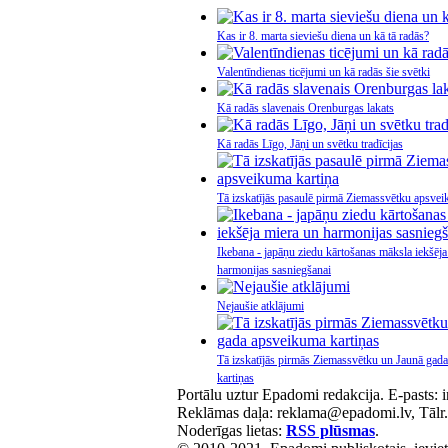
Kas ir 8. marta sieviešu diena un kā tā radās?
Valentīndienas ticējumi un kā radās šie svētki
Kā radās slavenais Orenburgas lakats
Kā radās Līgo, Jāņi un svētku tradīcijas
Tā izskatījās pasaulē pirmā Ziemassvētku apsvei
Ikebana - japāņu ziedu kārtošanas māksla iekšēja
harmonijas sasniegšanai
Nejaušie atklājumi
Tā izskatījās pirmās Ziemassvētku un Jaunā gad
kartiņas
Portālu uztur Epadomi redakcija. E-pasts:
Reklāmas daļa: reklama@epadomi.lv, Tālr
Noderīgas lietas:
RSS plūsmas
.