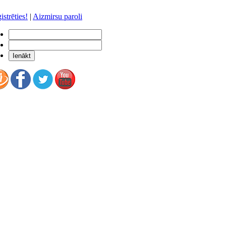
istrēties!
|
Aizmirsu paroli