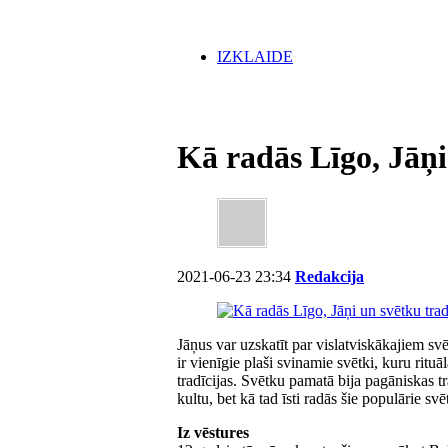
IZKLAIDE
Kā radās Līgo, Jāņi
2021-06-23 23:34
Redakcija
Jāņus var uzskatīt par vislatviskākajiem svē
ir vienīgie plaši svinamie svētki, kuru ritu
tradīcijas. Svētku pamatā bija pagāniskas tr
kultu, bet kā tad īsti radās šie populārie svē
Iz vēstures