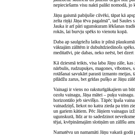
nepieciešams visu nakti palikt nomodā, jo
Jāņu gaismā pabijušie cilvēki, tāpat kā apsp
zelta riņķi Jāņa tēva pagalmā”, tad Saules s
Jauka ir arī pāri ugunskuram lēkšanas tradīci
rokās, lai burvju spēks to vienotu kopā.
Daba ap saulgriežu laiku ir pilnā plaukumā
vāktajām zālītēm ir dubultdziedinošs spēks.
meditatīvi, pie dabas, neko neēst, bet dzert zāļ
Kā dziesmā teikts, visa laba Jāņu zāle, ka
nārbulis, rudzupuķes, magones, vībotnes, 
rotāšanai savukārt parasti izmanto meijas, 
pīlādžu zarus, bet grīdas pušķo ar Jāņu zā
Vainagi ir viens no raksturīgākajiem un bū
ozolu vainagu, Jāņa mātei – puķu vainagu. 
horizontālo jeb sievišķo. Tāpēc īpaša vain
vainadziņš, liekot no katra zieda pa trim z
un gariem kātiem. Pēc Jāņiem vainagus izž
ugunskurā, līdz ar to sadedzinot neveiksme
tējai, kvēpināmajām slotiņām un zālīšu am
Namatēvu un namamāti Jāņu vakarā godā par