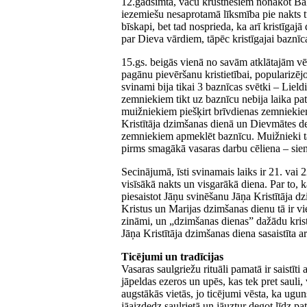
12.gadsimtā, vācu krustnešiem nonākot Balt
iezemiešu nesaprotamā līksmība pie nakts 
bīskapi, bet tad nosprieda, ka arī kristīgajā
par Dieva vārdiem, tāpēc kristīgajai baznīca
15.gs. beigās vienā no savām atklātajām vē
pagānu pievēršanu kristietībai, popularizējo
svinami bija tikai 3 baznīcas svētki – Liel
zemniekiem tikt uz baznīcu nebija laika pat
muižniekiem piešķirt brīvdienas zemnieki
Kristītāja dzimšanas dienā un Dievmātes de
zemniekiem apmeklēt baznīcu. Muižnieki tās p
pirms smagākā vasaras darbu cēliena – siena
Secinājumā, īsti svinamais laiks ir 21. vai 
visīsākā nakts un visgarākā diena. Par to, k
piesaistot Jāņu svinēšanu Jāņa Kristītāja d
Kristus un Marijas dzimšanas dienu tā ir vi
zināmi, un „dzimšanas dienas” dažādu krist
Jāņa Kristītāja dzimšanas diena sasaistīta 
Ticējumi un tradīcijas
Vasaras saulgriežu rituāli pamatā ir saistīt
jāpeldas ezeros un upēs, kas tek pret sauli,
augstākās vietās, jo ticējumi vēsta, ka ugun
jāaizdedz saulrietā un jāuztur degot līdz pa