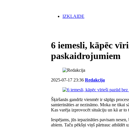
IZKLAIDE
6 iemesli, kāpēc vīr
paskaidrojumiem
2025-07-17 23:36
Redakcija
Šķiršanās gandrīz vienmēr ir sāpīgs process.
samierināties ar nezināmo. Moka ne tikai sā
Kas varēja izprovocēt situāciju un kā ar to t
Iespējams, jūs iepazināties pavisam nesen, b
abiem. Taču pēkšņi viņš pārtrauc atbildēt 