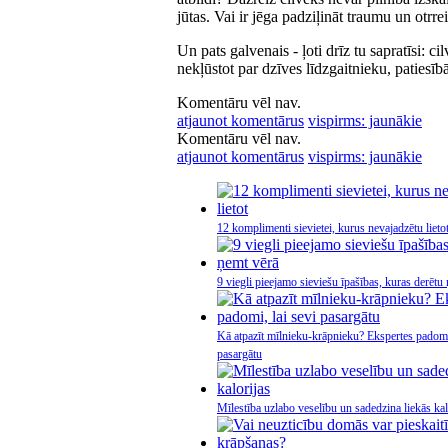
jūtas. Vai ir jēga padziļināt traumu un otrre
Un pats galvenais - ļoti drīz tu sapratīsi: ci
nekļūstot par dzīves līdzgaitnieku, patiesīb
Komentāru vēl nav.
atjaunot komentārus
vispirms: jaunākie
Komentāru vēl nav.
atjaunot komentārus
vispirms: jaunākie
12 komplimenti sievietei, kurus nevajadzētu lieto
9 viegli pieejamo sieviešu īpašības, kuras derētu
Kā atpazīt mīlnieku-krāpnieku? Ekspertes padomi,
pasargātu
Mīlestība uzlabo veselību un sadedzina liekās kal