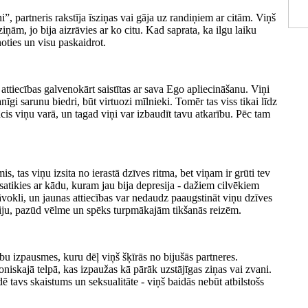
ni”, partneris rakstīja īsziņas vai gāja uz randiņiem ar citām. Viņš
iņām, jo bija aizrāvies ar ko citu. Kad saprata, ka ilgu laiku
snoties un visu paskaidrot.
ttiecības galvenokārt saistītas ar sava Ego apliecināšanu. Viņi
īgi sarunu biedri, būt virtuozi mīlnieki. Tomēr tas viss tikai līdz
cis viņu varā, un tagad viņi var izbaudīt tavu atkarību. Pēc tam
s, tas viņu izsita no ierastā dzīves ritma, bet viņam ir grūti tev
 satikies ar kādu, kuram jau bija depresija - dažiem cilvēkiem
okli, un jaunas attiecības var nedaudz paaugstināt viņu dzīves
āciju, pazūd vēlme un spēks turpmākajām tikšanās reizēm.
ību izpausmes, kuru dēļ viņš šķīrās no bijušās partneres.
iskajā telpā, kas izpaužas kā pārāk uzstājīgas ziņas vai zvani.
ē tavs skaistums un seksualitāte - viņš baidās nebūt atbilstošs