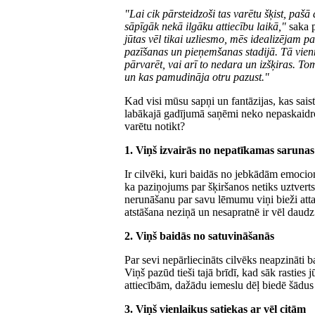
"Lai cik pārsteidzoši tas varētu šķist, paš
sāpīgāk nekā ilgāku attiecību laikā,"
saka p
jūtas vēl tikai uzliesmo, mēs idealizējam par
pazīšanas un pieņemšanas stadijā. Tā vien
pārvarēt, vai arī to nedara un izšķiras. T
un kas pamudināja otru pazust."
Kad visi mūsu sapņi un fantāzijas, kas saistī
labākajā gadījumā saņēmi neko nepaskaidro
varētu notikt?
1. Viņš izvairās no nepatīkamas sarunas
Ir cilvēki, kuri baidās no jebkādām emocio
ka paziņojums par šķiršanos netiks uztverts 
nerunāšanu par savu lēmumu viņi bieži attais
atstāšana neziņā un nesapratnē ir vēl daudz
2. Viņš baidās no satuvināšanās
Par sevi nepārliecināts cilvēks neapzināti bai
Viņš pazūd tieši tajā brīdī, kad sāk rasties 
attiecībām, dažādu iemeslu dēļ biedē šādus
3. Viņš vienlaikus satiekas ar vēl citām