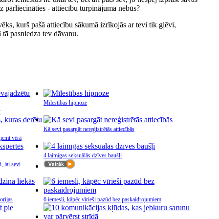
iz pārliecināties - attiecību turpinājuma nebūs?
lvēks, kurš pašā attiecību sākumā izrīkojās ar tevi tik gļēvi,
ā tā pasniedza tev dāvanu.
Mīlestības hipnoze
t
Kā sevi pasargāt nereģistrētās attiecībās
 ņemt vērā
4 laimīgas seksuālās dzīves baušļi
 lai sevi
orijas
6 iemesli, kāpēc vīrieši pazūd bez paskaidrojumiem