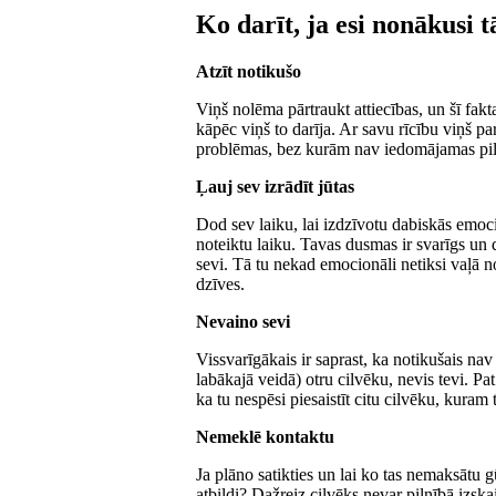
Ko darīt, ja esi nonākusi t
Atzīt notikušo
Viņš nolēma pārtraukt attiecības, un šī fa
kāpēc viņš to darīja. Ar savu rīcību viņš par
problēmas, bez kurām nav iedomājamas piln
Ļauj sev izrādīt jūtas
Dod sev laiku, lai izdzīvotu dabiskās emoci
noteiktu laiku. Tavas dusmas ir svarīgs un
sevi. Tā tu nekad emocionāli netiksi vaļā no 
dzīves.
Nevaino sevi
Vissvarīgākais ir saprast, ka notikušais na
labākajā veidā) otru cilvēku, nevis tevi. Pa
ka tu nespēsi piesaistīt citu cilvēku, kuram 
Nemeklē kontaktu
Ja plāno satikties un lai ko tas nemaksātu
atbildi? Dažreiz cilvēks nevar pilnībā izskai