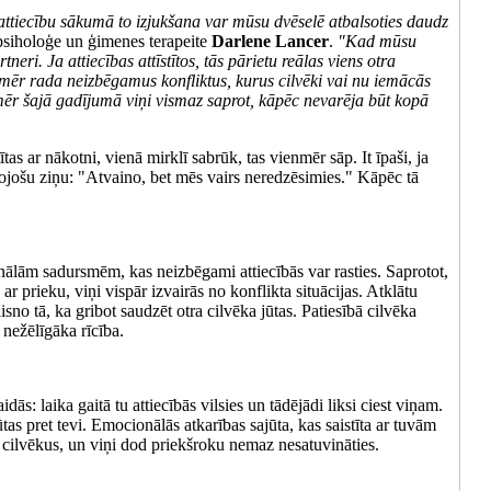
ā attiecību sākumā to izjukšana var mūsu dvēselē atbalsoties daudz
siholoģe un ģimenes terapeite
Darlene Lancer
.
"Kad mūsu
tneri. Ja attiecības attīstītos, tās pārietu reālas viens otra
mēr rada neizbēgamus konfliktus, kurus cilvēki vai nu iemācās
omēr šajā gadījumā viņi vismaz saprot, kāpēc nevarēja būt kopā
tas ar nākotni, vienā mirklī sabrūk, tas vienmēr sāp. It īpaši, ja
jošu ziņu: "Atvaino, bet mēs vairs neredzēsimies." Kāpēc tā
nālām sadursmēm, kas neizbēgami attiecībās var rasties. Saprotot,
ar prieku, viņi vispār izvairās no konflikta situācijas. Atklātu
no tā, ka gribot saudzēt otra cilvēka jūtas. Patiesībā cilvēka
 nežēlīgāka rīcība.
dās: laika gaitā tu attiecībās vilsies un tādējādi liksi ciest viņam.
jūtas pret tevi. Emocionālās atkarības sajūta, kas saistīta ar tuvām
 cilvēkus, un viņi dod priekšroku nemaz nesatuvināties.