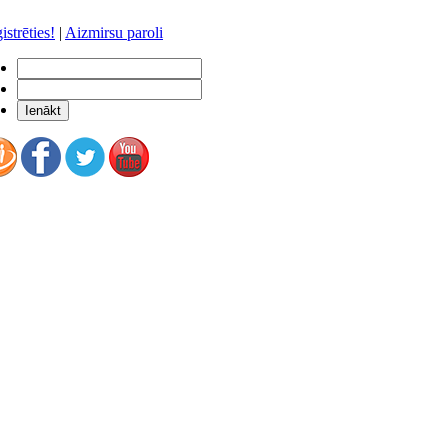
istrēties!
|
Aizmirsu paroli