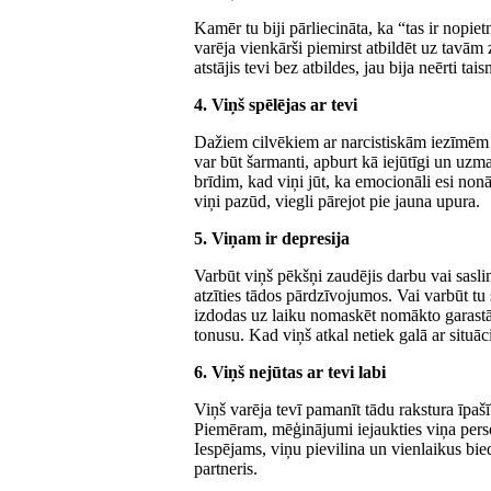
Kamēr tu biji pārliecināta, ka “tas ir nopiet
varēja vienkārši piemirst atbildēt uz tavām z
atstājis tevi bez atbildes, jau bija neērti tai
4. Viņš spēlējas ar tevi
Dažiem cilvēkiem ar narcistiskām iezīmēm a
var būt šarmanti, apburt kā iejūtīgi un uzman
brīdim, kad viņi jūt, ka emocionāli esi nonā
viņi pazūd, viegli pārejot pie jauna upura.
5. Viņam ir depresija
Varbūt viņš pēkšņi zaudējis darbu vai saslimi
atzīties tādos pārdzīvojumos. Vai varbūt tu
izdodas uz laiku nomaskēt nomākto garastāv
tonusu. Kad viņš atkal netiek galā ar situ
6. Viņš nejūtas ar tevi labi
Viņš varēja tevī pamanīt tādu rakstura īpaš
Piemēram, mēģinājumi iejaukties viņa person
Iespējams, viņu pievilina un vienlaikus bied
partneris.