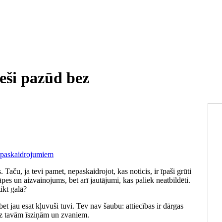
ieši pazūd bez
 Taču, ja tevi pamet, nepaskaidrojot, kas noticis, ir īpaši grūti
pes un aizvainojums, bet arī jautājumi, kas paliek neatbildēti.
ikt galā?
et jau esat kļuvuši tuvi. Tev nav šaubu: attiecības ir dārgas
uz tavām īsziņām un zvaniem.