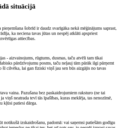
ādā situācijā
kta pieņemšana šobrīd ir daudz svarīgāka nekā mēģinājums saprast,
ādīja, ka neciena tavas jūtas un nespēj atklāti apspriest
vērtīgas attiecības.
jas - aizvainojums, rūgtums, dusmas, taču atvēli tam tikai
 dabisks pārdzīvojumu posms, taču neļauj tām pārāk ilgi pārņemt
šī cilvēka, lai gan fiziski viņš jau sen būs aizgājis no tavas
v tava vaina. Pazušana bez paskaidrojumiem raksturo (ne tai
t ja viņš neatrada tevī tās īpašības, kuras meklēja, tas nenozīmē,
tu kļūsi patiesi dārga.
 gūt notikušā izskaidrošanu, padomā: vai saņemsi patiešām godīgu
drot iemeslus ne tikai tev, bet arī pats sev, jo nespēj izprast savas