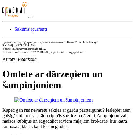
Sākums
(current)
Epadomi meduju grupas portāls, saturu nodrošina Kultūras Vēstis.lv redakcija
Redakcija: +371 26311794,
e-pasts: kulturasvestis@epadomi.lv.
Reklāmas izvietošana: +371 26311794, e-pasts: reklama@epadomi.lv
Autors:
Redakcija
Omlete ar dārzeņiem un
šampinjoniem
Kāpēc gan rīts nevarētu sākties ar gardu pārsteigumu? Ieslēpiet zem
gaisīgās olu masas kādu ripiņās sagrieztu dārzeni, šampinjonu vai
maizes kubiņus un sagādājiet saviem mīļajiem brokastis, kur katrā
kumosā atklājas kaut kas negaidīts.