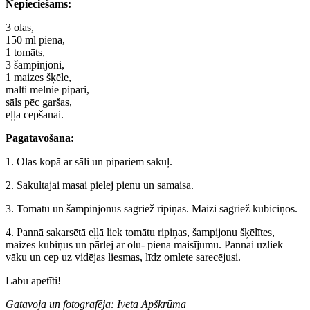
Nepieciešams:
3 olas,
150 ml piena,
1 tomāts,
3 šampinjoni,
1 maizes šķēle,
malti melnie pipari,
sāls pēc garšas,
eļļa cepšanai.
Pagatavošana:
1. Olas kopā ar sāli un pipariem sakuļ.
2. Sakultajai masai pielej pienu un samaisa.
3. Tomātu un šampinjonus sagriež ripiņās. Maizi sagriež kubiciņos.
4. Pannā sakarsētā eļļā liek tomātu ripiņas, šampijonu šķēlītes,
maizes kubiņus un pārlej ar olu- piena maisījumu. Pannai uzliek
vāku un cep uz vidējas liesmas, līdz omlete sarecējusi.
Labu apetīti!
Gatavoja un fotografēja: Iveta Apškrūma