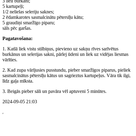
3 lieli burkāni;
5 kartupeļi;
1/2 nelielas seleriju saknes;
2 ēdamkarotes sasmalcinātu pētersīļu kātu;
5 graudiņi smaržīgo piparu;
sāls pēc garšas.
Pagatavošana:
1. Katlā liek vistu stilbiņus, pievieno uz sakņu rīves sarīvētus
burkānus un selerijas sakni, pārlej ūdeni un liek uz vidējas liesmas
vārīties.
2. Kad zupa vārījusies pusstundu, pieber smaržīgos piparus, pieliek
sasmalcinātus pētersīļu kātus un sagrieztus kartupeļus. Vāra tik ilgi,
līdz gaļa mīksta.
3. Beigās pieber sāli un pavāra vēl aptuveni 5 minūtes.
2024-09-05 21:03