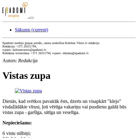
Sākums
(current)
Epadomi meduju grupas portāls, saturu nodrošina Kultūras Vēstis.lv redakcija
Redakcija: +371 26311794,
e-pasts: kulturasvestis@epadomi.lv.
Reklāmas izvietošana: +371 26311794, e-pasts: reklama@epadomi.lv
Autors:
Redakcija
Vistas zupa
Dienās, kad svētkos pavairāk ēsts, dzerts un visapkārt "klejo"
visdažādākie vīrusi, ļoti vērtīga vakariņu vai pusdienu galdā būs
vistas zupa - garšīga, sātīga un veselīga.
Nepieciešams:
6 vistu stilbiņi;