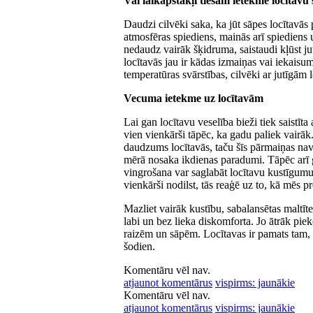
Vai laikapstākļi tiešām ietekmē locītavu
Daudzi cilvēki saka, ka jūt sāpes locītavās 
atmosfēras spiediens, mainās arī spiediens
nedaudz vairāk šķidruma, saistaudi kļūst jutī
locītavās jau ir kādas izmaiņas vai iekaisum
temperatūras svārstības, cilvēki ar jutīgām
Vecuma ietekme uz locītavām
Lai gan locītavu veselība bieži tiek saistīt
vien vienkārši tāpēc, ka gadu paliek vairā
daudzums locītavās, taču šīs pārmaiņas nav v
mērā nosaka ikdienas paradumi. Tāpēc arī 
vingrošana var saglabāt locītavu kustīgumu
vienkārši nodilst, tās reaģē uz to, kā mēs p
Mazliet vairāk kustību, sabalansētas maltīt
labi un bez lieka diskomforta. Jo ātrāk piek
raizēm un sāpēm. Locītavas ir pamats tam, la
šodien.
Komentāru vēl nav.
atjaunot komentārus
vispirms: jaunākie
Komentāru vēl nav.
atjaunot komentārus
vispirms: jaunākie