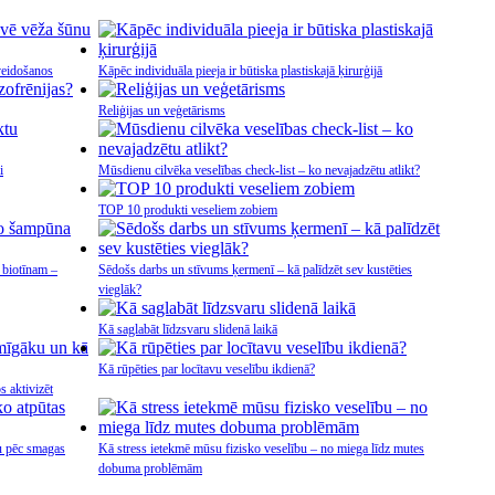
veidošanos
Kāpēc individuāla pieeja ir būtiska plastiskajā ķirurģijā
Reliģijas un veģetārisms
i
Mūsdienu cilvēka veselības check-list – ko nevajadzētu atlikt?
TOP 10 produkti veseliem zobiem
 biotīnam –
Sēdošs darbs un stīvums ķermenī – kā palīdzēt sev kustēties
vieglāk?
Kā saglabāt līdzsvaru slidenā laikā
Kā rūpēties par locītavu veselību ikdienā?
s aktivizēt
tu pēc smagas
Kā stress ietekmē mūsu fizisko veselību – no miega līdz mutes
dobuma problēmām