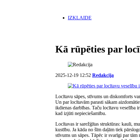
IZKLAIDE
Kā rūpēties par loc
2025-12-19 12:52
Redakcija
Locītavu sāpes, stīvums un diskomforts var 
Un par locītavām parasti sākam aizdomāties t
ikdienas darbības. Taču locītavu veselība ir 
kad izjūti nepieciešamību.
Locītavas ir sarežģītas struktūras: kauli, m
kustību. Ja kāda no šīm daļām tiek pārslogo
stīvums un sāpes. Tāpēc ir svarīgi par tām 