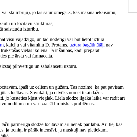
 vai skumbriju), jo tās satur omega-3, kas mazina iekaisumu;
kaulu un locītavu struktūras;
t saistaudu izturību.
āt visu vajadzīgo, un tad noderīgi var būt lietot uztura
ām
, kalciju vai vitamīnu D. Protams,
uztura bagātinātāji
nav
trūkstošās vielas ikdienā. Ja ir šaubas, kādi preparāti
ies pie ārsta vai farmaceita.
aizstāj pilnvērtīgu un sabalansētu uzturu.
z locītavām, īpaši uz ceļiem un gūžām. Tas nozīmē, ka pat pavisam
jūtas locītavas. Savukārt, ja cilvēks nomet tikai dažus
ti, jo kustēties kļūst vieglāk. Liela slodze ilgākā laikā var radīt arī
avu nodiluma un var izraisīt hroniskas problēmas.
taču pārmērīga slodze locītavām arī nenāk par labu. Arī tie, kas
es, ja treniņi ir pārāk intensīvi, ja muskuļi nav pietiekami
laiks.