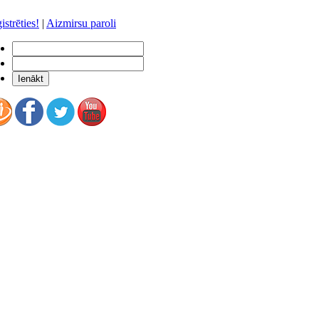
istrēties!
|
Aizmirsu paroli