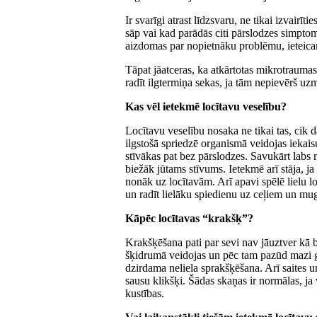
Ir svarīgi atrast līdzsvaru, ne tikai izvairī
sāp vai kad parādās citi pārslodzes simptom
aizdomas par nopietnāku problēmu, ieteicams 
Tāpat jāatceras, ka atkārtotas mikrotraumas
radīt ilgtermiņa sekas, ja tām nepievērš uz
Kas vēl ietekmē locītavu veselību?
Locītavu veselību nosaka ne tikai tas, cik 
ilgstošā spriedzē organismā veidojas iekai
stīvākas pat bez pārslodzes. Savukārt labs m
biežāk jūtams stīvums. Ietekmē arī stāja, j
nonāk uz locītavām. Arī apavi spēlē lielu lom
un radīt lielāku spiedienu uz ceļiem un mu
Kāpēc locītavas “krakšķ”?
Krakšķēšana pati par sevi nav jāuztver kā b
šķidrumā veidojas un pēc tam pazūd mazi gai
dzirdama neliela sprakšķēšana. Arī saites un
sausu klikšķi. Šādas skaņas ir normālas, ja
kustības.