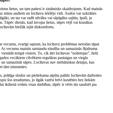
 sāpes?
pirms lietus, un tam patiesi ir zinātnisks skaidrojums. Kad mainās
 uz mūsu audiem un locītavu iekšējo vidi. Audos var uzkrāties
gāki, un tas var radīt stīvāku vai sāpīgāku sajūtu, īpaši, ja
s. Tāpēc dienās, kad tuvojas lietus, stiprs vējš vai krasākas
 locītavām biežāk izjūt diskomfortu.
a ar vecumu, svarīgi saprast, ka locītavu problēmas nerodas tāpat
k. Ar vecumu mainās saistaudu elastība un samazinās šķidruma
ienādā tempā visiem. To, cik ātri locītavas “nolietojas”, lielā
gados vecākiem cilvēkiem regulāras pastaigas un viegla
 un samazināt sāpes. Locītavas nav mehāniskas detaļas, kas
ret tām izturamies.
es, prātīga slodze un pietiekama atpūta palīdz locītavām darboties
opsi šos ieradumus, jo ilgāk varēsi brīvi kustēties bez liekām
i ikdienā veiktu visas darbības, tāpēc ir vērts tās saudzēt jau