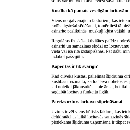
soļus var ļoti vienkārši ieviest savā ikdiena
Kustība kā pamats veselīgām locītavām
Viens no galvenajiem faktoriem, kas ietek
radīts ilgstošai sēdēšanai, tomēr tieši tā bi
asinsrite pasliktinās, muskuļi kļūst vājāki, 
Regulāras fiziskās aktivitātes palīdz nodroš
asinsriti un samazinās slodzi uz locītavāmu
vietā vai īsa rīta izstaipīšanās. Pat dažu m
uzlabot pašsajūtu.
Kāpēc tas ir tik svarīgi?
Kad cilvēks kustas, palielinās šķidruma cir
kustības mazina to, ka locītava nolietosies 
tad noteikti jākonsultējas pie ārsta, bet ik
saglabāt locītavu funkciju ilgāk.
Pareizs uzturs locītavu stiprināšanai
Uzturs ir vēl viens būtisks faktors, kas ie
dehidratācijas laikā locītavās samazinās š
pietiekama šķidruma uzņemšana ir tikpat sva