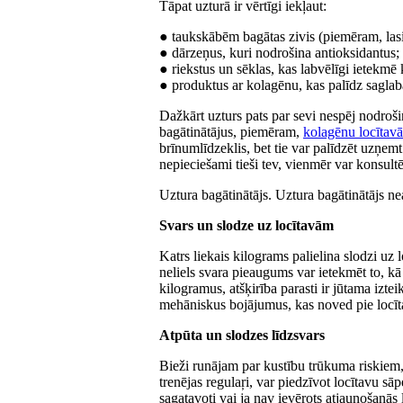
Tāpat uzturā ir vērtīgi iekļaut:
● taukskābēm bagātas zivis (piemēram, lasi
● dārzeņus, kuri nodrošina antioksidantus;
● riekstus un sēklas, kas labvēlīgi ietekmē 
● produktus ar kolagēnu, kas palīdz saglabā
Dažkārt uzturs pats par sevi nespēj nodrošin
bagātinātājus, piemēram,
kolagēnu locītav
brīnumlīdzeklis, bet tie var palīdzēt uzņemt 
nepieciešami tieši tev, vienmēr var konsultēt
Uztura bagātinātājs. Uztura bagātinātājs ne
Svars un slodze uz locītavām
Katrs liekais kilograms palielina slodzi u
neliels svara pieaugums var ietekmēt to, kā 
kilogramus, atšķirība parasti ir jūtama izteik
mehāniskus bojājumus, kas noved pie locīt
Atpūta un slodzes līdzsvars
Bieži runājam par kustību trūkuma riskiem, 
trenējas regulaŗi, var piedzīvot locītavu sāp
sagatavoti vai ja nav ievērots atjaunošanās 