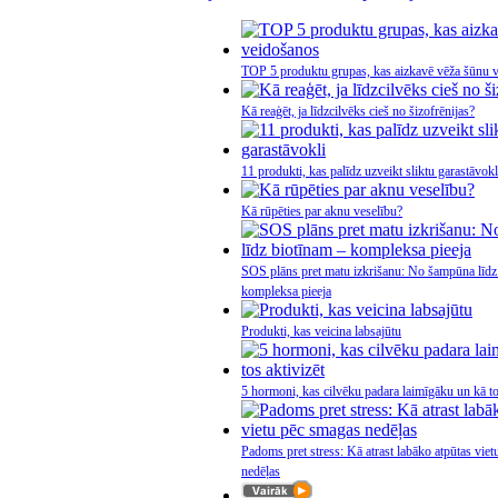
TOP 5 produktu grupas, kas aizkavē vēža šūnu 
Kā reaģēt, ja līdzcilvēks cieš no šizofrēnijas?
11 produkti, kas palīdz uzveikt sliktu garastāvokl
Kā rūpēties par aknu veselību?
SOS plāns pret matu izkrišanu: No šampūna līdz
kompleksa pieeja
Produkti, kas veicina labsajūtu
5 hormoni, kas cilvēku padara laimīgāku un kā to
Padoms pret stress: Kā atrast labāko atpūtas vie
nedēļas