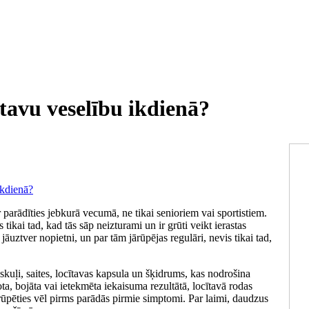
ītavu veselību ikdienā?
parādīties jebkurā vecumā, ne tikai senioriem vai sportistiem.
ikai tad, kad tās sāp neizturami un ir grūti veikt ierastas
jāuztver nopietni, un par tām jārūpējas regulāri, nevis tikai tad,
uskuļi, saites, locītavas kapsula un šķidrums, kas nodrošina
ta, bojāta vai ietekmēta iekaisuma rezultātā, locītavā rodas
rūpēties vēl pirms parādās pirmie simptomi. Par laimi, daudzus