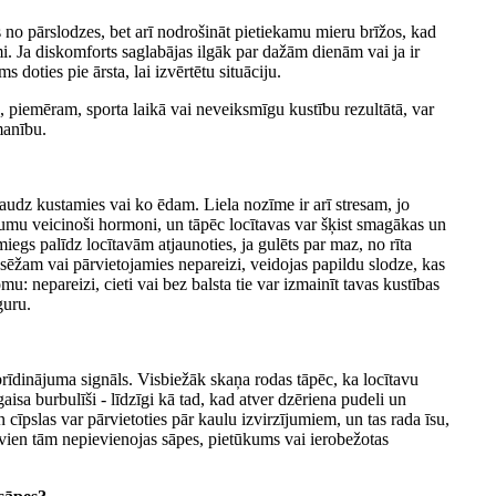
ties no pārslodzes, bet arī nodrošināt pietiekamu mieru brīžos, kad
i. Ja diskomforts saglabājas ilgāk par dažām dienām vai ja ir
doties pie ārsta, lai izvērtētu situāciju.
, piemēram, sporta laikā vai neveiksmīgu kustību rezultātā, var
manību.
daudz kustamies vai ko ēdam. Liela nozīme ir arī stresam, jo
sumu veicinoši hormoni, un tāpēc locītavas var šķist smagākas un
iegs palīdz locītavām atjaunoties, ja gulēts par maz, no rīta
a sēžam vai pārvietojamies nepareizi, veidojas papildu slodze, kas
u: nepareizi, cieti vai bez balsta tie var izmainīt tavas kustības
guru.
rīdinājuma signāls. Visbiežāk skaņa rodas tāpēc, ka locītavu
sa burbulīši - līdzīgi kā tad, kad atver dzēriena pudeli un
 cīpslas var pārvietoties pār kaulu izvirzījumiem, un tas rada īsu,
 vien tām nepievienojas sāpes, pietūkums vai ierobežotas