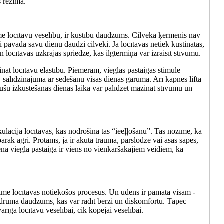
s režīmā.
mē locītavu veselību, ir kustību daudzums. Cilvēka ķermenis nav
eži pavada savu dienu daudzi cilvēki. Ja locītavas netiek kustinātas,
un locītavās uzkrājas spriedze, kas ilgtermiņā var izraisīt stīvumu.
ināt locītavu elastību. Piemēram, vieglas pastaigas stimulē
, salīdzinājumā ar sēdēšanu visas dienas garumā. Arī kāpnes lifta
inūšu izkustēšanās dienas laikā var palīdzēt mazināt stīvumu un
kulācija locītavās, kas nodrošina tās “ieeļļošanu”. Tas nozīmē, ka
pārāk agri. Protams, ja ir akūta trauma, pārslodze vai asas sāpes,
dienā viegla pastaiga ir viens no vienkāršākajiem veidiem, kā
tekmē locītavās notiekošos procesus. Un ūdens ir pamatā visam -
ķidruma daudzums, kas var radīt berzi un diskomfortu. Tāpēc
rīga locītavu veselībai, cik kopējai veselībai.