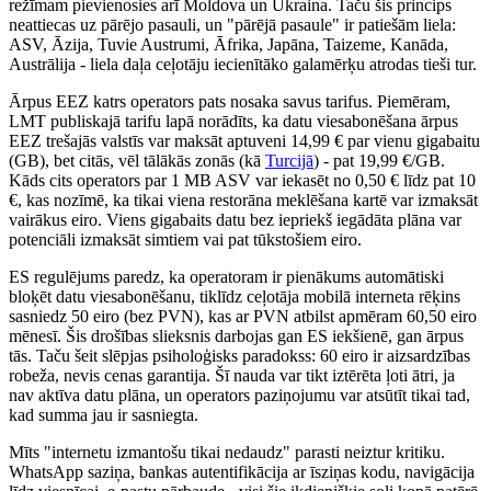
režīmam pievienosies arī Moldova un Ukraina. Taču šis princips
neattiecas uz pārējo pasauli, un "pārējā pasaule" ir patiešām liela:
ASV, Āzija, Tuvie Austrumi, Āfrika, Japāna, Taizeme, Kanāda,
Austrālija - liela daļa ceļotāju iecienītāko galamērķu atrodas tieši tur.
Ārpus EEZ katrs operators pats nosaka savus tarifus. Piemēram,
LMT publiskajā tarifu lapā norādīts, ka datu viesabonēšana ārpus
EEZ trešajās valstīs var maksāt aptuveni 14,99 € par vienu gigabaitu
(GB), bet citās, vēl tālākās zonās (kā
Turcijā
) - pat 19,99 €/GB.
Kāds cits operators par 1 MB ASV var iekasēt no 0,50 € līdz pat 10
€, kas nozīmē, ka tikai viena restorāna meklēšana kartē var izmaksāt
vairākus eiro. Viens gigabaits datu bez iepriekš iegādāta plāna var
potenciāli izmaksāt simtiem vai pat tūkstošiem eiro.
ES regulējums paredz, ka operatoram ir pienākums automātiski
bloķēt datu viesabonēšanu, tiklīdz ceļotāja mobilā interneta rēķins
sasniedz 50 eiro (bez PVN), kas ar PVN atbilst apmēram 60,50 eiro
mēnesī. Šis drošības slieksnis darbojas gan ES iekšienē, gan ārpus
tās. Taču šeit slēpjas psiholoģisks paradokss: 60 eiro ir aizsardzības
robeža, nevis cenas garantija. Šī nauda var tikt iztērēta ļoti ātri, ja
nav aktīva datu plāna, un operators paziņojumu var atsūtīt tikai tad,
kad summa jau ir sasniegta.
Mīts "internetu izmantošu tikai nedaudz" parasti neiztur kritiku.
WhatsApp saziņa, bankas autentifikācija ar īsziņas kodu, navigācija