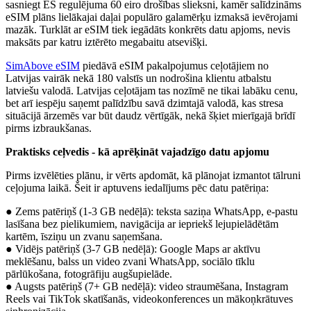
sasniegt ES regulējuma 60 eiro drošības slieksni, kamēr salīdzināms
eSIM plāns lielākajai daļai populāro galamērķu izmaksā ievērojami
mazāk. Turklāt ar eSIM tiek iegādāts konkrēts datu apjoms, nevis
maksāts par katru iztērēto megabaitu atsevišķi.
SimAbove eSIM
piedāvā eSIM pakalpojumus ceļotājiem no
Latvijas vairāk nekā 180 valstīs un nodrošina klientu atbalstu
latviešu valodā. Latvijas ceļotājam tas nozīmē ne tikai labāku cenu,
bet arī iespēju saņemt palīdzību savā dzimtajā valodā, kas stresa
situācijā ārzemēs var būt daudz vērtīgāk, nekā šķiet mierīgajā brīdī
pirms izbraukšanas.
Praktisks ceļvedis - kā aprēķināt vajadzīgo datu apjomu
Pirms izvēlēties plānu, ir vērts apdomāt, kā plānojat izmantot tālruni
ceļojuma laikā. Šeit ir aptuvens iedalījums pēc datu patēriņa:
● Zems patēriņš (1-3 GB nedēļā): teksta saziņa WhatsApp, e-pastu
lasīšana bez pielikumiem, navigācija ar iepriekš lejupielādētām
kartēm, īsziņu un zvanu saņemšana.
● Vidējs patēriņš (3-7 GB nedēļā): Google Maps ar aktīvu
meklēšanu, balss un video zvani WhatsApp, sociālo tīklu
pārlūkošana, fotogrāfiju augšupielāde.
● Augsts patēriņš (7+ GB nedēļā): video straumēšana, Instagram
Reels vai TikTok skatīšanās, videokonferences un mākoņkrātuves