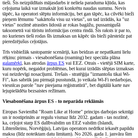
tieši. Šis neizpildītais mājasdarbs ir neliela paraduma kļūda, kas
ceļojuma laikā var izmaksāt ļoti konkrētu naudas summu. Nevis
tāpēc, ka operatori slēptu informāciju, bet gan tāpēc, ka cilvēki bieži
pieņem lēmumu "sakārtošu visu uz vietas", un tad izrādās, ka "uz
vietas" nozīmē atrasties lidostā ar rokas bagāžu, pussamigušā
taksometrā vai tūristu informācijas centra rindā. Šis raksts ir par to,
no kurienes tieši rodas šīs izmaksas un kāpēc tās bieži pārsteidz pat
pieredzējušus ceļotājus.
Trīs visbiežāk sastopamie scenāriji, kas beidzas ar nepatīkami lielu
rēķinu: pirmais - viesabonēšana (roaming) bez speciāla plāna
galamērķī
, kas atrodas
ārpus ES
vai EEZ. Otrais - vietējā SIM karte,
kuru nopērk, negaidot problēmas, bet kurai izrādās slēptas izmaksas
vai neizdevīgi nosacījumi. Trešais - stratēģija "izmantošu tikai Wi-
Fi", kas sabrūk jau pirmajā pusstundā, jo veikala Wi-Fi nedarbojas,
viesnīcas parole "nav pieejama reģistratūrā", bet digitālā karte nav
lejupielādēta bezsaistes režīmam.
Viesabonēšana ārpus ES - to neparāda reklāmās
Eiropas Savienībā "Roam Like at Home" princips darbojas sekmīgi
un ir nostiprināts ar regulu vismaz līdz 2032. gadam - tas nozīmē,
ka, ceļojot starp ES dalībvalstīm un EEZ valstīm (Islandi,
Lihtenšteinu, Norvēģiju), Latvijas operators nedrīkst iekasēt papildu
maksu (līdz noteiktam datu limitam). No 2026. gada 1. janvāra šim