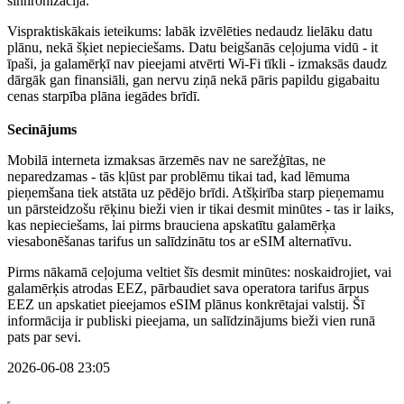
sinhronizācija.
Vispraktiskākais ieteikums: labāk izvēlēties nedaudz lielāku datu
plānu, nekā šķiet nepieciešams. Datu beigšanās ceļojuma vidū - it
īpaši, ja galamērķī nav pieejami atvērti Wi-Fi tīkli - izmaksās daudz
dārgāk gan finansiāli, gan nervu ziņā nekā pāris papildu gigabaitu
cenas starpība plāna iegādes brīdī.
Secinājums
Mobilā interneta izmaksas ārzemēs nav ne sarežģītas, ne
neparedzamas - tās kļūst par problēmu tikai tad, kad lēmuma
pieņemšana tiek atstāta uz pēdējo brīdi. Atšķirība starp pieņemamu
un pārsteidzošu rēķinu bieži vien ir tikai desmit minūtes - tas ir laiks,
kas nepieciešams, lai pirms brauciena apskatītu galamērķa
viesabonēšanas tarifus un salīdzinātu tos ar eSIM alternatīvu.
Pirms nākamā ceļojuma veltiet šīs desmit minūtes: noskaidrojiet, vai
galamērķis atrodas EEZ, pārbaudiet sava operatora tarifus ārpus
EEZ un apskatiet pieejamos eSIM plānus konkrētajai valstij. Šī
informācija ir publiski pieejama, un salīdzinājums bieži vien runā
pats par sevi.
2026-06-08 23:05