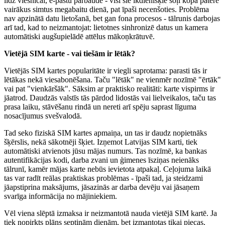
līdz viesnīcai, e-pastu pārbaude - visi šie ikdienišķie soļi kopā patērē
vairākus simtus megabaitu dienā, pat īpaši necenšoties. Problēma
nav apzinātā datu lietošanā, bet gan fona procesos - tālrunis darbojas
arī tad, kad to neizmantojat: lietotnes sinhronizē datus un kamera
automātiski augšupielādē attēlus mākoņkrātuvē.
Vietējā SIM karte - vai tiešām ir lētāk?
Vietējās SIM kartes popularitāte ir viegli saprotama: parasti tās ir
lētākas nekā viesabonēšana. Taču "lētāk" ne vienmēr nozīmē "ērtāk"
vai pat "vienkāršāk". Sāksim ar praktisko realitāti: karte vispirms ir
jāatrod. Daudzās valstīs tās pārdod lidostās vai lielveikalos, taču tas
prasa laiku, stāvēšanu rindā un nereti arī spēju saprast līguma
nosacījumus svešvalodā.
Tad seko fiziskā SIM kartes apmaiņa, un tas ir daudz nopietnāks
šķērslis, nekā sākotnēji šķiet. Izņemot Latvijas SIM karti, tiek
automātiski atvienots jūsu mājas numurs. Tas nozīmē, ka bankas
autentifikācijas kodi, darba zvani un ģimenes īsziņas neienāks
tālrunī, kamēr mājas karte nebūs ievietota atpakaļ. Ceļojuma laikā
tas var radīt reālas praktiskas problēmas - īpaši tad, ja steidzami
jāapstiprina maksājums, jāsazinās ar darba devēju vai jāsaņem
svarīga informācija no mājiniekiem.
Vēl viena slēptā izmaksa ir neizmantotā nauda vietējā SIM kartē. Ja
tiek nopirkts plāns septiņām dienām, bet izmantotas tikai piecas,