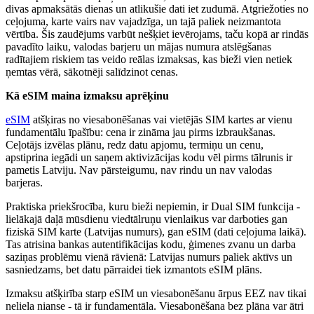
divas apmaksātās dienas un atlikušie dati iet zudumā. Atgriežoties no
ceļojuma, karte vairs nav vajadzīga, un tajā paliek neizmantota
vērtība. Šis zaudējums varbūt nešķiet ievērojams, taču kopā ar rindās
pavadīto laiku, valodas barjeru un mājas numura atslēgšanas
radītajiem riskiem tas veido reālas izmaksas, kas bieži vien netiek
ņemtas vērā, sākotnēji salīdzinot cenas.
Kā eSIM maina izmaksu aprēķinu
eSIM
atšķiras no viesabonēšanas vai vietējās SIM kartes ar vienu
fundamentālu īpašību: cena ir zināma jau pirms izbraukšanas.
Ceļotājs izvēlas plānu, redz datu apjomu, termiņu un cenu,
apstiprina iegādi un saņem aktivizācijas kodu vēl pirms tālrunis ir
pametis Latviju. Nav pārsteigumu, nav rindu un nav valodas
barjeras.
Praktiska priekšrocība, kuru bieži nepiemin, ir Dual SIM funkcija -
lielākajā daļā mūsdienu viedtālruņu vienlaikus var darboties gan
fiziskā SIM karte (Latvijas numurs), gan eSIM (dati ceļojuma laikā).
Tas atrisina bankas autentifikācijas kodu, ģimenes zvanu un darba
saziņas problēmu vienā rāvienā: Latvijas numurs paliek aktīvs un
sasniedzams, bet datu pārraidei tiek izmantots eSIM plāns.
Izmaksu atšķirība starp eSIM un viesabonēšanu ārpus EEZ nav tikai
neliela nianse - tā ir fundamentāla. Viesabonēšana bez plāna var ātri