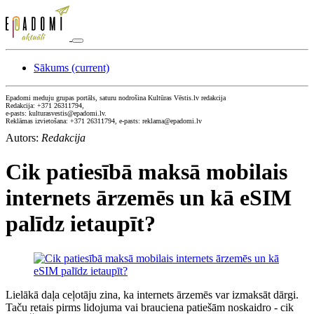
Sākums
(current)
Epadomi meduju grupas portāls, saturu nodrošina Kultūras Vēstis.lv redakcija
Redakcija: +371 26311794,
e-pasts: kulturasvestis@epadomi.lv.
Reklāmas izvietošana: +371 26311794, e-pasts: reklama@epadomi.lv
Autors:
Redakcija
Cik patiesībā maksā mobilais
internets ārzemēs un kā eSIM
palīdz ietaupīt?
Lielākā daļa ceļotāju zina, ka internets ārzemēs var izmaksāt dārgi.
Taču retais pirms lidojuma vai brauciena patiešām noskaidro - cik