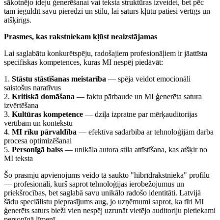
sākotnējo ideju ģenerēšanai vai teksta struktūras izveidei, bet pēc
tam ieguldīt savu pieredzi un stilu, lai saturs kļūtu patiesi vērtīgs un
atšķirīgs.
Prasmes, kas rakstniekam kļūst neaizstājamas
Lai saglabātu konkurētspēju, radošajiem profesionāļiem ir jāattīsta
specifiskas kompetences, kuras MI nespēj piedāvāt:
1.
Stāstu stāstīšanas meistarība
— spēja veidot emocionāli
saistošus naratīvus
2.
Kritiskā domāšana
— faktu pārbaude un MI ģenerēta satura
izvērtēšana
3.
Kultūras kompetence
— dziļa izpratne par mērķauditorijas
vērtībām un kontekstu
4.
MI rīku pārvaldība
— efektīva sadarbība ar tehnoloģijām darba
procesa optimizēšanai
5.
Personīgā balss
— unikāla autora stila attīstīšana, kas atšķir no
MI teksta
Šo prasmju apvienojums veido tā saukto "hibrīdrakstnieka" profilu
— profesionāli, kurš saprot tehnoloģijas ierobežojumus un
priekšrocības, bet saglabā savu unikālo radošo identitāti. Latvijā
šādu speciālistu pieprasījums aug, jo uzņēmumi saprot, ka tīri MI
ģenerēts saturs bieži vien nespēj uzrunāt vietējo auditoriju pietiekami
personīgā līmenī.