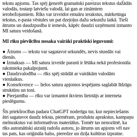
tekstu apjomu. Tas spēj ģenerēt gramatiski pareizus tekstus dažādās
valodās, tostarp latviešu valodā, lai gan ar zināmiem
ierobežojumiem. Rīks var izveidot emuāru ierakstus, mārketinga
tekstus, e-pasta vēstules un pat dzejoļus dažu sekunžu laikā. Tieši
ātrums un daudzpusība ir iemesls, kāpēc daudzi uzņēmumi izmanto
MI satura veidošanā.
MI rīku pievilcību nosaka vairāki praktiski ieguvumi:
● Ātrums — tekstu var sagatavot sekundēs, nevis stundās vai
dienās.
● Izmaksas — MI satura izveide parasti ir lētāka nekā profesionāla
rakstnieka pakalpojumi.
● Daudzvalodība — rīks spēj strādāt ar vairākām valodām
vienlaikus.
● Konsekvence — lielos satura apjomos iespējams saglabāt līdzīgu
struktūru un toni.
● Pieejamība — rīku var izmantot ikviens lietotājs ar interneta
pieslēgumu.
Šīs priekšrocības padara ChatGPT noderīgu tur, kur nepieciešams
ātri sagatavot daudz teksta, piemēram, produktu aprakstus, kampaņu
melnrakstus vai informatīvus materiālus. Tomēr tas nenozīmē, ka
rīks automātiski aizstāj radošu autoru, jo ātrums un apjoms vēl nav
tas pats, kas oriģināla balss, pieredze un dziļa kultūras izpratne.