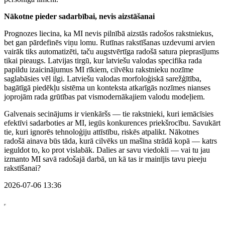
Nākotne pieder sadarbībai, nevis aizstāšanai
Prognozes liecina, ka MI nevis pilnībā aizstās radošos rakstniekus,
bet gan pārdefinēs viņu lomu. Rutīnas rakstīšanas uzdevumi arvien
vairāk tiks automatizēti, taču augstvērtīga radošā satura pieprasījums
tikai pieaugs. Latvijas tirgū, kur latviešu valodas specifika rada
papildu izaicinājumus MI rīkiem, cilvēku rakstnieku nozīme
saglabāsies vēl ilgi. Latviešu valodas morfoloģiskā sarežģītība,
bagātīgā piedēkļu sistēma un konteksta atkarīgās nozīmes nianses
joprojām rada grūtības pat vismodernākajiem valodu modeļiem.
Galvenais secinājums ir vienkāršs — tie rakstnieki, kuri iemācīsies
efektīvi sadarboties ar MI, iegūs konkurences priekšrocību. Savukārt
tie, kuri ignorēs tehnoloģiju attīstību, riskēs atpalikt. Nākotnes
radošā ainava būs tāda, kurā cilvēks un mašīna strādā kopā — katrs
ieguldot to, ko prot vislabāk. Dalies ar savu viedokli — vai tu jau
izmanto MI savā radošajā darbā, un kā tas ir mainījis tavu pieeju
rakstīšanai?
2026-07-06 13:36