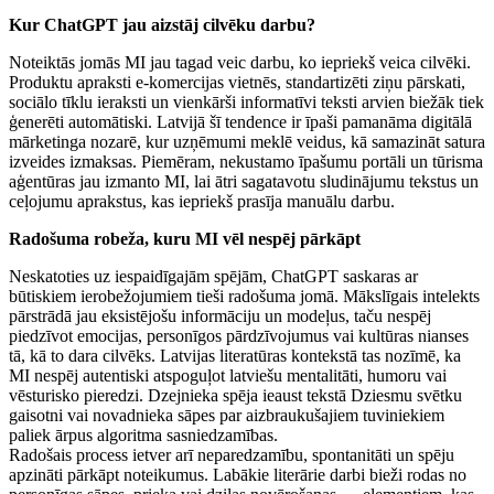
Kur ChatGPT jau aizstāj cilvēku darbu?
Noteiktās jomās MI jau tagad veic darbu, ko iepriekš veica cilvēki.
Produktu apraksti e-komercijas vietnēs, standartizēti ziņu pārskati,
sociālo tīklu ieraksti un vienkārši informatīvi teksti arvien biežāk tiek
ģenerēti automātiski. Latvijā šī tendence ir īpaši pamanāma digitālā
mārketinga nozarē, kur uzņēmumi meklē veidus, kā samazināt satura
izveides izmaksas. Piemēram, nekustamo īpašumu portāli un tūrisma
aģentūras jau izmanto MI, lai ātri sagatavotu sludinājumu tekstus un
ceļojumu aprakstus, kas iepriekš prasīja manuālu darbu.
Radošuma robeža, kuru MI vēl nespēj pārkāpt
Neskatoties uz iespaidīgajām spējām, ChatGPT saskaras ar
būtiskiem ierobežojumiem tieši radošuma jomā. Mākslīgais intelekts
pārstrādā jau eksistējošu informāciju un modeļus, taču nespēj
piedzīvot emocijas, personīgos pārdzīvojumus vai kultūras nianses
tā, kā to dara cilvēks. Latvijas literatūras kontekstā tas nozīmē, ka
MI nespēj autentiski atspoguļot latviešu mentalitāti, humoru vai
vēsturisko pieredzi. Dzejnieka spēja ieaust tekstā Dziesmu svētku
gaisotni vai novadnieka sāpes par aizbraukušajiem tuviniekiem
paliek ārpus algoritma sasniedzamības.
Radošais process ietver arī neparedzamību, spontanitāti un spēju
apzināti pārkāpt noteikumus. Labākie literārie darbi bieži rodas no