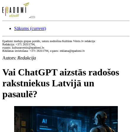
Sākums
(current)
Epadomi meduju grupas portāls, saturu nodrošina Kultūras Vēstis.lv redakcija
Redakcija: +371 26311794,
e-pasts: kulturasvestis@epadomi.lv.
Reklāmas izvietošana: +371 26311794, e-pasts: reklama@epadomi.lv
Autors:
Redakcija
Vai ChatGPT aizstās radošos
rakstniekus Latvijā un
pasaulē?