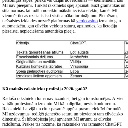
personīgas sāpes, prieka vai dziļas novērošanas — elementiem, kas
MI nav pieejami. Turklāt rakstnieks spēj apzināti lauzt gramatikas un
stila normas, lai radītu noteiktu māksliniecisko efektu, kamēr MI
vienmēr tiecas uz statistiski visticamāko turpinājumu. Piemēram,
tiešsaistes izklaides nozarē platformas kā
verdecasino
izmanto gan
automatizētu, gan cilvēku veidotu saturu, apzinoties, ka lietotāju
piesaistei nepieciešama autentiska pieeja.
Kā mainās rakstnieku profesija 2026. gadā?
Radošo rakstnieku loma nav izzudusi, bet gan transformējas. Arvien
vairāk profesionāļu izmanto MI kā palīgrīku, nevis konkurentu.
Rakstnieki Latvijā un citur pasaulē apgūst prasmi efektīvi formulēt
MI uzdevumus, rediģēt ģenerēto saturu un pievienot tam cilvēcisko
dimensiju. Šī hibrīdpieeja ļauj apvienot MI ātrumu ar cilvēka
radošumu. Praksē tas nozīmē, ka rakstnieks var izmantot ChatGPT