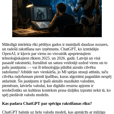
Mākslīgā intelekta rīki pēdējos gados ir mainījuši daudzas nozares,
un radošā rakstīšana nav izņēmums. ChatGPT, ko izstrādājis
OpenAI, ir kļuvis par vienu no visvairāk apspriestajiem
tehnoloģiskajiem rīkiem 2025. un 2026. gadā. Latvijā un visā
pasaulē rakstnieki, žurnālisti un satura veidotāji uzdod vienu un to
pašu jautājumu — vai šī tehnoloģija pilnībā aizstās cilvēku
radošumu? Atbilde nav vienkārša, jo MI spējas strauji attīstās, taču
cilvēka radošumam piemīt īpašības, kuras algoritmi pagaidām nespēj
atdarināt. Šis jautājums ir īpaši aktuāls mazākām valodām,
piemēram, latviešu valodai, kur digitālo resursu apjoms ir
ierobežotāks un kultūras konteksts prasa dziļāku izpratni nekā tā, ko
spēj piedāvāt valodu modelis.
Kas padara ChatGPT par spēcīgu rakstīšanas rīku?
ChatGPT balstās uz lielu valodu modeli, kas apmācīts ar milzīgu