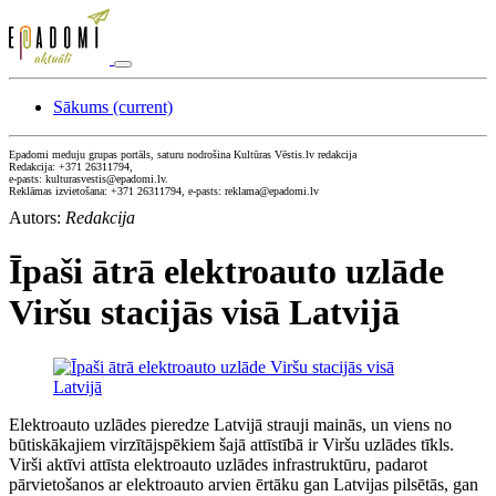
Sākums
(current)
Epadomi meduju grupas portāls, saturu nodrošina Kultūras Vēstis.lv redakcija
Redakcija: +371 26311794,
e-pasts: kulturasvestis@epadomi.lv.
Reklāmas izvietošana: +371 26311794, e-pasts: reklama@epadomi.lv
Autors:
Redakcija
Īpaši ātrā elektroauto uzlāde
Viršu stacijās visā Latvijā
Elektroauto uzlādes pieredze Latvijā strauji mainās, un viens no
būtiskākajiem virzītājspēkiem šajā attīstībā ir Viršu uzlādes tīkls.
Virši aktīvi attīsta elektroauto uzlādes infrastruktūru, padarot
pārvietošanos ar elektroauto arvien ērtāku gan Latvijas pilsētās, gan