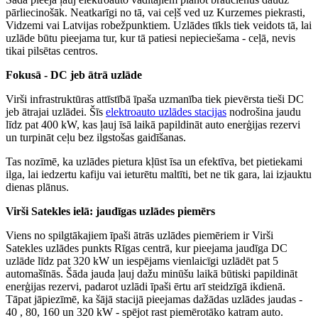
pārliecinošāk. Neatkarīgi no tā, vai ceļš ved uz Kurzemes piekrasti,
Vidzemi vai Latvijas robežpunktiem. Uzlādes tīkls tiek veidots tā, lai
uzlāde būtu pieejama tur, kur tā patiesi nepieciešama - ceļā, nevis
tikai pilsētas centros.
Fokusā - DC jeb ātrā uzlāde
Virši infrastruktūras attīstībā īpaša uzmanība tiek pievērsta tieši DC
jeb ātrajai uzlādei. Šīs
elektroauto uzlādes stacijas
nodrošina jaudu
līdz pat 400 kW, kas ļauj īsā laikā papildināt auto enerģijas rezervi
un turpināt ceļu bez ilgstošas gaidīšanas.
Tas nozīmē, ka uzlādes pietura kļūst īsa un efektīva, bet pietiekami
ilga, lai iedzertu kafiju vai ieturētu maltīti, bet ne tik gara, lai izjauktu
dienas plānus.
Virši Satekles ielā: jaudīgas uzlādes piemērs
Viens no spilgtākajiem īpaši ātrās uzlādes piemēriem ir Virši
Satekles uzlādes punkts Rīgas centrā, kur pieejama jaudīga DC
uzlāde līdz pat 320 kW un iespējams vienlaicīgi uzlādēt pat 5
automašīnās. Šāda jauda ļauj dažu minūšu laikā būtiski papildināt
enerģijas rezervi, padarot uzlādi īpaši ērtu arī steidzīgā ikdienā.
Tāpat jāpiezīmē, ka šājā stacijā pieejamas dažādas uzlādes jaudas -
40 , 80, 160 un 320 kW - spējot rast piemērotāko katram auto.