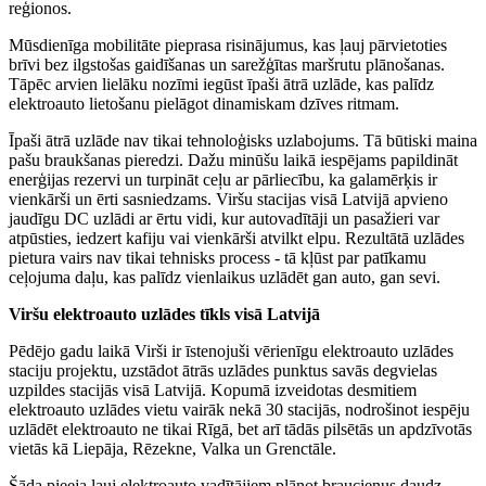
reģionos.
Mūsdienīga mobilitāte pieprasa risinājumus, kas ļauj pārvietoties
brīvi bez ilgstošas gaidīšanas un sarežģītas maršrutu plānošanas.
Tāpēc arvien lielāku nozīmi iegūst īpaši ātrā uzlāde, kas palīdz
elektroauto lietošanu pielāgot dinamiskam dzīves ritmam.
Īpaši ātrā uzlāde nav tikai tehnoloģisks uzlabojums. Tā būtiski maina
pašu braukšanas pieredzi. Dažu minūšu laikā iespējams papildināt
enerģijas rezervi un turpināt ceļu ar pārliecību, ka galamērķis ir
vienkārši un ērti sasniedzams. Viršu stacijas visā Latvijā apvieno
jaudīgu DC uzlādi ar ērtu vidi, kur autovadītāji un pasažieri var
atpūsties, iedzert kafiju vai vienkārši atvilkt elpu. Rezultātā uzlādes
pietura vairs nav tikai tehnisks process - tā kļūst par patīkamu
ceļojuma daļu, kas palīdz vienlaikus uzlādēt gan auto, gan sevi.
Viršu elektroauto uzlādes tīkls visā Latvijā
Pēdējo gadu laikā Virši ir īstenojuši vērienīgu elektroauto uzlādes
staciju projektu, uzstādot ātrās uzlādes punktus savās degvielas
uzpildes stacijās visā Latvijā. Kopumā izveidotas desmitiem
elektroauto uzlādes vietu vairāk nekā 30 stacijās, nodrošinot iespēju
uzlādēt elektroauto ne tikai Rīgā, bet arī tādās pilsētās un apdzīvotās
vietās kā Liepāja, Rēzekne, Valka un Grenctāle.
Šāda pieeja ļauj elektroauto vadītājiem plānot braucienus daudz