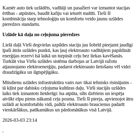
Kamēr auto tiek uzlādēts, vadītāji un pasažieri var izmantot stacijas
ērtības - atpūsties, baudīt kafiju vai ieturēt maltīti. Tieši šī
kombinācija starp tehnoloģiju un komfortu veido jaunu uzlādes
pieredzes standartu.
Uzlāde kā daļa no ceļojuma pieredzes
Lielā daļā Virši degvielas uzpildes staciju jau šobrīd pieejami jaudīgi
īpaši ātrās uzlādes punkti, kas ļauj elektroauto vadītājiem papildināt
enerģijas rezervi īsā laikā un turpināt ceļu bez liekas kavēšanās.
Turklāt visa Viršu uzlādes sistēma darbojas ar Latvijā ražotu
atjaunojamo elektroenerģiju, padarot elektroauto lietošanu vēl videi
draudzīgāku un ilgtspējīgāku.
Mūsdienu uzlādes infrastruktūra vairs nav tikai tehnisks risinājums -
tā kļūst par dabisku ceļojuma kultūras daļu. Virši stacijās uzlādes
laiks tiek izmantots lietderīgi: īsa atpūta, silts dzēriens un iespēja
atvilkt elpu pirms nākamā ceļa posma. Tieši šī pieeja, apvienojot ātru
uzlādi ar komfortablu vidi, palīdz elektroauto braucienus padarīt
vienkāršākus, patīkamākus un pārdomātākus visā Latvijā.
2026-03-03 23:14