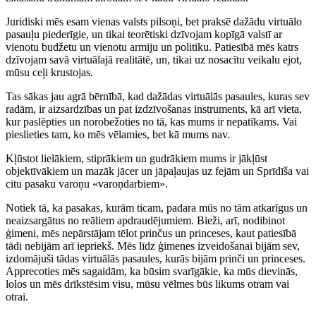
Juridiski mēs esam vienas valsts pilsoņi, bet praksē dažādu virtuālo
pasauļu piederīgie, un tikai teorētiski dzīvojam kopīgā valstī ar
vienotu budžetu un vienotu armiju un politiku. Patiesībā mēs katrs
dzīvojam savā virtuālajā realitātē, un, tikai uz nosacītu veikalu ejot,
mūsu ceļi krustojas.
Tas sākas jau agrā bērnībā, kad dažādas virtuālās pasaules, kuras sev
radām, ir aizsardzības un pat izdzīvošanas instruments, kā arī vieta,
kur paslēpties un norobežoties no tā, kas mums ir nepatīkams. Vai
pieslieties tam, ko mēs vēlamies, bet kā mums nav.
Kļūstot lielākiem, stiprākiem un gudrākiem mums ir jākļūst
objektīvākiem un mazāk jācer un jāpaļaujas uz fejām un Sprīdīša vai
citu pasaku varoņu «varoņdarbiem».
Notiek tā, ka pasakas, kurām ticam, padara mūs no tām atkarīgus un
neaizsargātus no reāliem apdraudējumiem. Bieži, arī, nodibinot
ģimeni, mēs nepārstājam tēlot prinčus un princeses, kaut patiesībā
tādi nebijām arī iepriekš. Mēs līdz ģimenes izveidošanai bijām sev,
izdomājuši tādas virtuālās pasaules, kurās bijām prinči un princeses.
Apprecoties mēs sagaidām, ka būsim svarīgākie, ka mūs dievinās,
lolos un mēs drīkstēsim visu, mūsu vēlmes būs likums otram vai
otrai.