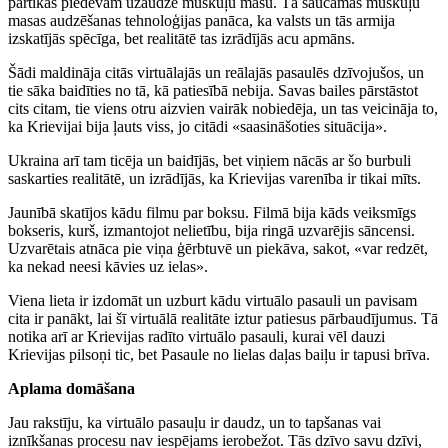
pārtikas piedevām uzaudzē muskuļu masu. Tā saucamās muskuļu
masas audzēšanas tehnoloģijas panāca, ka valsts un tās armija
izskatījās spēcīga, bet realitātē tas izrādījās acu apmāns.
Šādi maldināja citās virtuālajās un reālajās pasaulēs dzīvojušos, un
tie sāka baidīties no tā, kā patiesībā nebija. Savas bailes pārstāstot
cits citam, tie viens otru aizvien vairāk nobiedēja, un tas veicināja to,
ka Krievijai bija ļauts viss, jo citādi «saasināšoties situācija».
Ukraina arī tam ticēja un baidījās, bet viņiem nācās ar šo burbuli
saskarties realitātē, un izrādījās, ka Krievijas varenība ir tikai mīts.
Jaunībā skatījos kādu filmu par boksu. Filmā bija kāds veiksmīgs
bokseris, kurš, izmantojot nelietību, bija ringā uzvarējis sāncensi.
Uzvarētais atnāca pie viņa ģērbtuvē un piekāva, sakot, «var redzēt,
ka nekad neesi kāvies uz ielas».
Viena lieta ir izdomāt un uzburt kādu virtuālo pasauli un pavisam
cita ir panākt, lai šī virtuālā realitāte iztur patiesus pārbaudījumus. Tā
notika arī ar Krievijas radīto virtuālo pasauli, kurai vēl dauzi
Krievijas pilsoņi tic, bet Pasaule no lielas daļas baiļu ir tapusi brīva.
Aplama domāšana
Jau rakstīju, ka virtuālo pasauļu ir daudz, un to tapšanas vai
iznīkšanas procesu nav iespējams ierobežot. Tās dzīvo savu dzīvi,