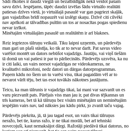
Šādi rīkoties ir daudz vieglā un bezatbildīgāk nekā veidot pašam
savu dzīvi. Iespējams, tāpēc daudzi izvēlas šādu virtuālo realitāti
patiesas dzīves vietā, jo virtuālajā pasaulē var gan pagriezt skaļāk,
gan vajadzības brīdī nopauzēt vai izslēgt skaņu. Dzīvē citi cilvēki
nav aprīkoti ar tālvadības pultīm un tos ar nosacītas pogas spiedienu
nevar izrīkot.
Minētajām virtuālajām pasaulē un realitātēm ir arī blaknes.
Reiz iegriezos tālruņu veikalā. Tiku laipni uzņemts, un pārdevējs
man gari un plaši stāstīja, ko tik ar to nevar darīt. Pat savus video
varēšot montēt un dators nebūšot vajadzīgs. Jautāju, vai viņš tiešām
tā domā un vai patiesi ir par to pārliecināts. Pārdevējs uzsvēra, ka nu
ir citi laiki, un vairs neesot vajadzīgas ne videokameras, ne
kvalitatīvi mikrofoni, nedz datori un dārgas datorprogrammas.
Paņem kādu no šiem un tu varēsi visu, tikai pagaidām vēl ar to
nevarot vārīt tēju, bet tas esot tuvākās nākotnes jautājums.
Teicu, ka man tālrunis ir vajadzīgs tikai, lai mani var sazvanīt un es
varu piezvanīt pats. Pārējais viss man jau ir, pat divas tējkannas un
trīs kameras, bet tā kā tālruņu bez visām minētajām un neminētajām
iespējām vairs nav, tad nāksies jau kādu pirkt, jo zvanīt taču vajag.
Pārdevējs piekrita, jā, tā jau tagad esot, un vairs tikai tālruņus
neražo, bet tie, kurus ražo, ir ne tikai morāli, bet arī tehniski
novecojuši, kaut nemaksājot dārgi. Ražotāji piedāvā tikai datorus, no