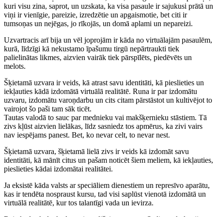
kuri visu zina, saprot, un uzskata, ka visa pasaule ir sajukusi prātā un
viņi ir vienīgie, pareizie, izredzētie un apgaismotie, bet citi ir
tumsoņas un nejēgas, jo rīkojās, un domā aplami un nepareizi.
Uzvartracis arī bija un vēl joprojām ir kāda no virtuālajām pasaulēm,
kurā, līdzīgi kā nekustamo īpašumu tirgū nepārtraukti tiek
palielinātas likmes, aizvien vairāk tiek pārspīlēts, piedēvēts un
melots.
Šķietamā uzvara ir veids, kā atrast savu identitāti, kā pieslieties un
iekļauties kādā izdomātā virtuālā realitātē. Runa ir par izdomātu
uzvaru, izdomātu varoņdarbu un cits citam pārstāstot un kultivējot to
vairojot šo paši tam sāk ticēt.
Tautas valodā to sauc par mednieku vai makšķernieku stāstiem. Tā
zivs kļūst aizvien lielākas, līdz sasniedz tos apmērus, ka zivi vairs
nav iespējams panest. Bet, ko nevar celt, to nevar nest.
Šķietamā uzvara, šķietamā lielā zivs ir veids kā izdomāt savu
identitāti, kā mānīt citus un pašam noticēt šiem meliem, kā iekļauties,
pieslieties kādai izdomātai realitātei.
Ja eksistē kāda valsts ar speciāliem dienestiem un represīvo aparātu,
kas ir tendēta nospraust kursu, tad visi saplūst vienotā izdomātā un
virtuālā realitātē, kur tos talantīgi vada un ievirza.