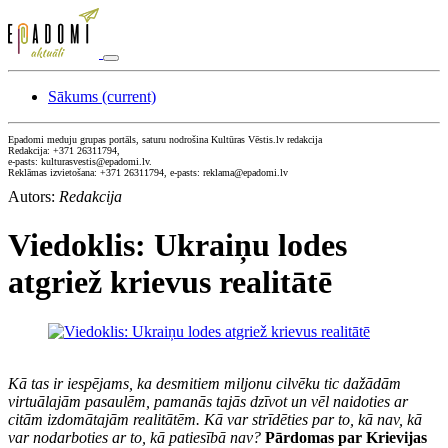
Sākums
(current)
Epadomi meduju grupas portāls, saturu nodrošina Kultūras Vēstis.lv redakcija
Redakcija: +371 26311794,
e-pasts: kulturasvestis@epadomi.lv.
Reklāmas izvietošana: +371 26311794, e-pasts: reklama@epadomi.lv
Autors:
Redakcija
Viedoklis: Ukraiņu lodes
atgriež krievus realitātē
Kā tas ir iespējams, ka desmitiem miljonu cilvēku tic dažādām
virtuālajām pasaulēm, pamanās tajās dzīvot un vēl naidoties ar
citām izdomātajām realitātēm. Kā var strīdēties par to, kā nav, kā
var nodarboties ar to, kā patiesībā nav?
Pārdomas par Krievijas