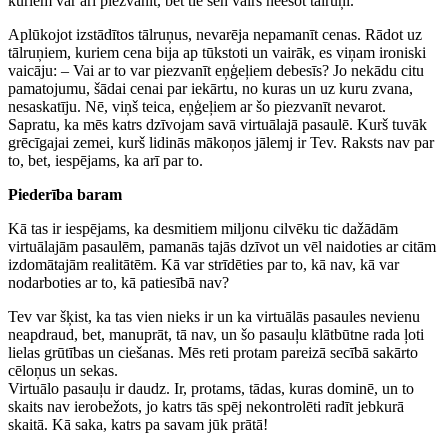
kuriem var arī piezvanīt, bet tie sen vairs neesot tālruņi.
Aplūkojot izstādītos tālruņus, nevarēja nepamanīt cenas. Rādot uz
tālruņiem, kuriem cena bija ap tūkstoti un vairāk, es viņam ironiski
vaicāju: – Vai ar to var piezvanīt eņģeļiem debesīs? Jo nekādu citu
pamatojumu, šādai cenai par iekārtu, no kuras un uz kuru zvana,
nesaskatīju. Nē, viņš teica, eņģeļiem ar šo piezvanīt nevarot.
Sapratu, ka mēs katrs dzīvojam savā virtuālajā pasaulē. Kurš tuvāk
grēcīgajai zemei, kurš lidinās mākoņos jālemj ir Tev. Raksts nav par
to, bet, iespējams, ka arī par to.
Piederība baram
Kā tas ir iespējams, ka desmitiem miljonu cilvēku tic dažādām
virtuālajām pasaulēm, pamanās tajās dzīvot un vēl naidoties ar citām
izdomātajām realitātēm. Kā var strīdēties par to, kā nav, kā var
nodarboties ar to, kā patiesībā nav?
Tev var šķist, ka tas vien nieks ir un ka virtuālās pasaules nevienu
neapdraud, bet, manuprāt, tā nav, un šo pasauļu klātbūtne rada ļoti
lielas grūtības un ciešanas. Mēs reti protam pareizā secībā sakārto
cēloņus un sekas.
Virtuālo pasauļu ir daudz. Ir, protams, tādas, kuras dominē, un to
skaits nav ierobežots, jo katrs tās spēj nekontrolēti radīt jebkurā
skaitā. Kā saka, katrs pa savam jūk prātā!