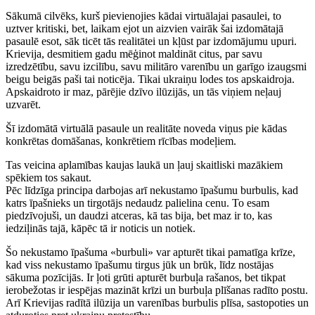
Sākumā cilvēks, kurš pievienojies kādai virtuālajai pasaulei, to
uztver kritiski, bet, laikam ejot un aizvien vairāk šai izdomātajā
pasaulē esot, sāk ticēt tās realitātei un kļūst par izdomājumu upuri.
Krievija, desmitiem gadu mēģinot maldināt citus, par savu
izredzētību, savu izcilību, savu militāro varenību un garīgo izaugsmi
beigu beigās paši tai noticēja. Tikai ukraiņu lodes tos apskaidroja.
Apskaidroto ir maz, pārējie dzīvo ilūzijās, un tās viņiem neļauj
uzvarēt.
Šī izdomātā virtuālā pasaule un realitāte noveda viņus pie kādas
konkrētas domāšanas, konkrētiem rīcības modeļiem.
Tas veicina aplamības kaujas laukā un ļauj skaitliski mazākiem
spēkiem tos sakaut.
Pēc līdzīga principa darbojas arī nekustamo īpašumu burbulis, kad
katrs īpašnieks un tirgotājs nedaudz palielina cenu. To esam
piedzīvojuši, un daudzi atceras, kā tas bija, bet maz ir to, kas
iedziļinās tajā, kāpēc tā ir noticis un notiek.
Šo nekustamo īpašuma «burbuli» var apturēt tikai pamatīga krīze,
kad viss nekustamo īpašumu tirgus jūk un brūk, līdz nostājas
sākuma pozīcijās. Ir ļoti grūti apturēt burbuļa rašanos, bet tikpat
ierobežotas ir iespējas mazināt krīzi un burbuļa plīšanas radīto postu.
Arī Krievijas radītā ilūzija un varenības burbulis plīsa, sastopoties un