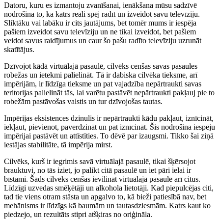
Datoru, kuru es izmantoju zvanīšanai, ienākšana mūsu sadzīvē
nodrošina to, ka katrs reāli spēj radīt un izveidot savu televīziju.
Sliktāku vai labāku ir cits jautājums, bet tomēr mums ir iespēja
pašiem izveidot savu televīziju un ne tikai izveidot, bet pašiem
veidot savus raidījumus un caur šo pašu radīto televīziju uzrunāt
skatītājus.
Dzīvojot kādā virtuālajā pasaulē, cilvēks cenšas savas pasaules
robežas un ietekmi palielināt. Tā ir dabiska cilvēka tieksme, arī
impērijām, ir līdzīga tieksme un pat vajadzība nepārtraukti savas
teritorijas palielināt tās, lai varētu pastāvēt nepārtraukti pakļauj pie to
robežām pastāvošas valstis un tur dzīvojošas tautas.
Impērijas eksistences dzinulis ir nepārtraukti kādu pakļaut, iznīcināt,
iekļaut, pievienot, paverdzināt un pat iznīcināt. Šis nodrošina iespēju
impērijai pastāvēt un attīstīties. To dēvē par izaugsmi. Tikko šai ziņā
iestājas stabilitāte, tā impērija mirst.
Cilvēks, kurš ir iegrimis savā virtuālajā pasaulē, tikai šķērsojot
brauktuvi, no tās iziet, jo palikt citā pasaulē un iet pāri ielai ir
bīstami. Šāds cilvēks cenšas ievilināt virtuālajā pasaulē arī citus.
Līdzīgi uzvedas smēķētāji un alkohola lietotāji. Kad piepulcējas citi,
tad tie viens otram stāsta un apgalvo to, kā bieži patiesībā nav, bet
mehānisms ir līdzīgs kā baumām un tautasdziesmām. Katrs kaut ko
piedzejo, un rezultāts stipri atšķiras no oriģināla.