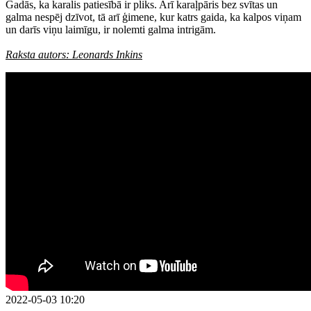
Gadās, ka karalis patiesībā ir pliks. Arī karaļpāris bez svītas un
galma nespēj dzīvot, tā arī ģimene, kur katrs gaida, ka kalpos viņam
un darīs viņu laimīgu, ir nolemti galma intrigām.
Raksta autors: Leonards Inkins
2022-05-03 10:20