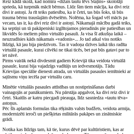
Reiz kādā skolā, kad nomira «dižais tautu tēvs Staļins» skolotāji
sprieda, kā turpmāk mācīt bērnus. Līdz šim tiem mācīja, ka divi reiz
divi ir astoņi. Ja rīt teiks patiesību, ka ir četri, tas būs šoks, tā būs
trauma bērnu trauslajām dvēselēm. Nolēma, ka šogad vēl mācīs pa
vecam, tas ir, ka divi reiz divi ir astoņi. Nākamajā mācību gadā teiks,
ka septiņi un tā pakāpeniski izglītojamos pieradinās pie patiesības un
likvidēs šo meliem pilno virtuālo pasauli. Ja visa šī atkušņa laikā –
neuzradīsies kāds nākamais «vadonis»... Jo tad atkal viss notiks
līdzīgi, kā jau bija piedzīvots. Tas ir vadoņa dzīves laikā tiks radīta
virtuālā pasaule, kurai cilvēki ne tikai ticēs, bet pat būs gatavi par to
iet nāvē.
Pirms vairāk nekā divdesmit gadiem Krievijā tika veidota virtuālā
pasaule, kurai bija vajadzīgs vadītājs un iedvesmotājs. Tādu
Krievijas speciālie dienesti atrada, un virtuālās pasaules iemītnieki ar
sajūsmu viņu iecēla par virtuālu caru.
Minētie virtuālās pasaules attīstības un nostiprināšanas darbi
vainagojās ar panākumiem. Nu pārstāja apgalvot, ka divi reiz divi ir
četri. Skaitlis ar katru piecgadi pieauga, līdz sasniedza «tautu tēva»
astoņus.
Pēc šīs aplamās formulas tika rēķināts valsts budžets, veidota armija,
modernizēti ieroči un piešķirtas militārās pakāpes un zinātniskie
grādi.
Notika kas līdzīgs tam, kā tie, kurus dēvē par kultūristiem, kas ar