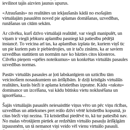
ievilinot tajās aizvien jaunus upurus.
«Atraušanās» no realitātes un iekļaušanās kādā no esošajām
virtuālajām pasaulēm noved pie aplamas domāšanas, uzvedības,
runāšanas un citām sekām.
Ar cilvēku, kurš dzīvo virtuālajā realitātē, var viegli manipulēt, un
viņam ir viegli jebkuru aplamību pasniegt kā patiesību pēdējā
instancē. To veicina arī tas, ka aplamības izplata tie, kuriem viņš tic
un pie kuriem pats ir piebiedrojies, un ir taču zināms, ka ar saviem
uzvedības statūtiem un normām nav ko bāzties citos klosteros.
Cilvēks pieņem «spēles noteikumus» un konkrētas virtuālās pasaules
uzvedības normas.
Pastāv virtuālās pasaules ar ļoti labskanīgiem un uzticību tām
veicinošiem nosaukumiem un ārišķībām. Ir dziļi kristīgās virtuālās
realitātes, kurās bieži ir aplama kristietības izpratne. Kādu «rakstu»
dominance un izcelšana, vai kādu būtisku vietu noklusēšana un
ignorēšana...
Šajās virtuālajās pasaulēs neiesaistītie viņus vēro un pēc viņu rīcības,
uzvedības un attieksmes pret reālo dzīvi vērtē kristietību kopumā, jo
citas bieži viņi nezina. Tā kristietībai piedēvē to, kā tur patiesībā nav.
No malas vērotājiem pietiek ar redzētām virtuālo pasauļu ārišķīgām
izpausmēm, un tā nemanot viņi veido vēl vienu virtuālo pasauli.