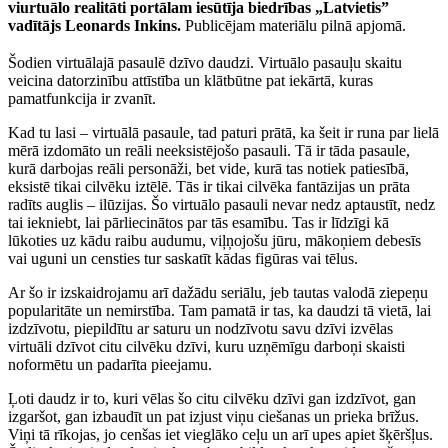
viurtuālo realitāti portālam iesūtīja biedrības „Latvietis”
vadītājs Leonards Inkins.
Publicējam materiālu pilnā apjomā.
Šodien virtuālajā pasaulē dzīvo daudzi. Virtuālo pasauļu skaitu
veicina datorzinību attīstība un klātbūtne pat iekārtā, kuras
pamatfunkcija ir zvanīt.
Kad tu lasi – virtuālā pasaule, tad paturi prātā, ka šeit ir runa par lielā
mērā izdomāto un reāli neeksistējošo pasauli. Tā ir tāda pasaule,
kurā darbojas reāli personāži, bet vide, kurā tas notiek patiesībā,
eksistē tikai cilvēku iztēlē. Tās ir tikai cilvēka fantāzijas un prāta
radīts auglis – ilūzijas. Šo virtuālo pasauli nevar nedz aptaustīt, nedz
tai iekniebt, lai pārliecinātos par tās esamību. Tas ir līdzīgi kā
lūkoties uz kādu raibu audumu, viļņojošu jūru, mākoņiem debesīs
vai uguni un censties tur saskatīt kādas figūras vai tēlus.
Ar šo ir izskaidrojamu arī dažādu seriālu, jeb tautas valodā ziepeņu
popularitāte un nemirstība. Tam pamatā ir tas, ka daudzi tā vietā, lai
izdzīvotu, piepildītu ar saturu un nodzīvotu savu dzīvi izvēlas
virtuāli dzīvot citu cilvēku dzīvi, kuru uzņēmīgu darboņi skaisti
noformētu un padarīta pieejamu.
Ļoti daudz ir to, kuri vēlas šo citu cilvēku dzīvi gan izdzīvot, gan
izgaršot, gan izbaudīt un pat izjust viņu ciešanas un prieka brīžus.
Viņi tā rīkojas, jo cenšas iet vieglāko ceļu un arī upes apiet šķēršļus.