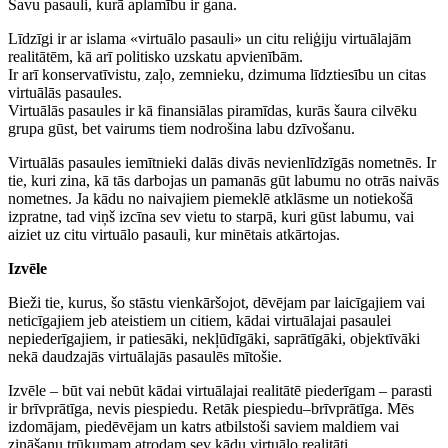
Savu pasauli, kurā aplamību ir gana.
Līdzīgi ir ar islama «virtuālo pasauli» un citu reliģiju virtuālajām
realitātēm, kā arī politisko uzskatu apvienībām.
Ir arī konservatīvistu, zaļo, zemnieku, dzimuma līdztiesību un citas
virtuālās pasaules.
Virtuālās pasaules ir kā finansiālas piramīdas, kurās šaura cilvēku
grupa gūst, bet vairums tiem nodrošina labu dzīvošanu.
Virtuālās pasaules iemītnieki dalās divās nevienlīdzīgās nometnēs. Ir
tie, kuri zina, kā tās darbojas un pamanās gūt labumu no otrās naivās
nometnes. Ja kādu no naivajiem piemeklē atklāsme un notiekošā
izpratne, tad viņš izcīna sev vietu to starpā, kuri gūst labumu, vai
aiziet uz citu virtuālo pasauli, kur minētais atkārtojas.
Izvēle
Bieži tie, kurus, šo stāstu vienkāršojot, dēvējam par laicīgajiem vai
neticīgajiem jeb ateistiem un citiem, kādai virtuālajai pasaulei
nepiederīgajiem, ir patiesāki, nekļūdīgāki, saprātīgāki, objektīvāki
nekā daudzajās virtuālajās pasaulēs mītošie.
Izvēle – būt vai nebūt kādai virtuālajai realitātē piederīgam – parasti
ir brīvprātīga, nevis piespiedu. Retāk piespiedu–brīvprātīga. Mēs
izdomājam, piedēvējam un katrs atbilstoši saviem maldiem vai
zināšanu trūkumam atrodam sev kādu virtuālo realitāti.