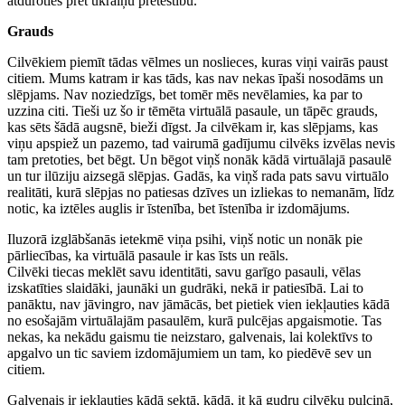
atduroties pret ukraiņu pretestību.
Grauds
Cilvēkiem piemīt tādas vēlmes un noslieces, kuras viņi vairās paust
citiem. Mums katram ir kas tāds, kas nav nekas īpaši nosodāms un
slēpjams. Nav noziedzīgs, bet tomēr mēs nevēlamies, ka par to
uzzina citi. Tieši uz šo ir tēmēta virtuālā pasaule, un tāpēc grauds,
kas sēts šādā augsnē, bieži dīgst. Ja cilvēkam ir, kas slēpjams, kas
viņu apspiež un pazemo, tad vairumā gadījumu cilvēks izvēlas nevis
tam pretoties, bet bēgt. Un bēgot viņš nonāk kādā virtuālajā pasaulē
un tur ilūziju aizsegā slēpjas. Gadās, ka viņš rada pats savu virtuālo
realitāti, kurā slēpjas no patiesas dzīves un izliekas to nemanām, līdz
notic, ka iztēles auglis ir īstenība, bet īstenība ir izdomājums.
Iluzorā izglābšanās ietekmē viņa psihi, viņš notic un nonāk pie
pārliecības, ka virtuālā pasaule ir kas īsts un reāls.
Cilvēki tiecas meklēt savu identitāti, savu garīgo pasauli, vēlas
izskatīties slaidāki, jaunāki un gudrāki, nekā ir patiesībā. Lai to
panāktu, nav jāvingro, nav jāmācās, bet pietiek vien iekļauties kādā
no esošajām virtuālajām pasaulēm, kurā pulcējas apgaismotie. Tas
nekas, ka nekādu gaismu tie neizstaro, galvenais, lai kolektīvs to
apgalvo un tic saviem izdomājumiem un tam, ko piedēvē sev un
citiem.
Galvenais ir iekļauties kādā sektā, kādā, it kā gudru cilvēku pulciņā,